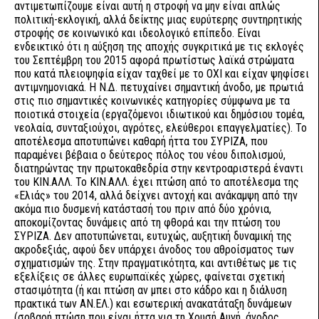
αντιμετωπίζουμε είναι αυτή η στροφή να μην είναι απλώς
πολιτική-εκλογική, αλλά δείκτης μιας ευρύτερης συντηρητικής
στροφής σε κοινωνικό και ιδεολογικό επίπεδο. Είναι
ενδεικτικό ότι η αύξηση της αποχής συγκριτικά με τις εκλογές
του Σεπτέμβρη του 2015 αφορά πρωτίστως λαϊκά στρώματα
που κατά πλειοψηφία είχαν ταχθεί με το ΟΧΙ και είχαν ψηφίσει
αντιμνημονιακά. Η Ν.Δ. πετυχαίνει σημαντική άνοδο, με πρωτιά
στις πιο σημαντικές κοινωνικές κατηγορίες σύμφωνα με τα
ποιοτικά στοιχεία (εργαζόμενοι ιδιωτικού και δημόσιου τομέα,
νεολαία, συνταξιούχοι, αγρότες, ελεύθεροι επαγγελματίες). Το
αποτέλεσμα αποτυπώνει καθαρή ήττα του ΣΥΡΙΖΑ, που
παραμένει βέβαια ο δεύτερος πόλος του νέου διπολισμού,
διατηρώντας την πρωτοκαθεδρία στην κεντροαριστερά έναντι
του ΚΙΝ.ΑΛΛ. Το ΚΙΝ.ΑΛΛ. έχει πτώση από το αποτέλεσμα της
«Ελιάς» του 2014, αλλά δείχνει αντοχή και ανάκαμψη από την
ακόμα πιο δυσμενή κατάστασή του πριν από δύο χρόνια,
αποκομίζοντας δυνάμεις από τη φθορά και την πτώση του
ΣΥΡΙΖΑ. Δεν αποτυπώνεται, ευτυχώς, αυξητική δυναμική της
ακροδεξιάς, αφού δεν υπάρχει άνοδος του αθροίσματος των
σχηματισμών της. Στην πραγματικότητα, και αντιθέτως με τις
εξελίξεις σε άλλες ευρωπαϊκές χώρες, φαίνεται σχετική
στασιμότητα (ή και πτώση αν μπει στο κάδρο και η διάλυση
πρακτικά των ΑΝ.ΕΛ.) και εσωτερική ανακατάταξη δυνάμεων
(σοβαρή πτώση που είναι ήττα για τη Χρυσή Αυγή, άνοδος