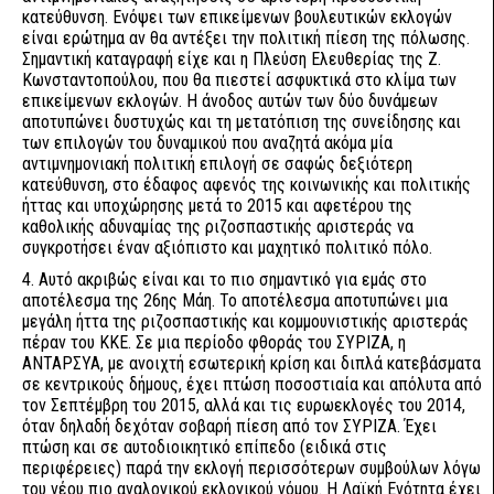
κατεύθυνση. Ενόψει των επικείμενων βουλευτικών εκλογών
είναι ερώτημα αν θα αντέξει την πολιτική πίεση της πόλωσης.
Σημαντική καταγραφή είχε και η Πλεύση Ελευθερίας της Ζ.
Κωνσταντοπούλου, που θα πιεστεί ασφυκτικά στο κλίμα των
επικείμενων εκλογών. Η άνοδος αυτών των δύο δυνάμεων
αποτυπώνει δυστυχώς και τη μετατόπιση της συνείδησης και
των επιλογών του δυναμικού που αναζητά ακόμα μία
αντιμνημονιακή πολιτική επιλογή σε σαφώς δεξιότερη
κατεύθυνση, στο έδαφος αφενός της κοινωνικής και πολιτικής
ήττας και υποχώρησης μετά το 2015 και αφετέρου της
καθολικής αδυναμίας της ριζοσπαστικής αριστεράς να
συγκροτήσει έναν αξιόπιστο και μαχητικό πολιτικό πόλο.
4. Αυτό ακριβώς είναι και το πιο σημαντικό για εμάς στο
αποτέλεσμα της 26ης Μάη. Το αποτέλεσμα αποτυπώνει μια
μεγάλη ήττα της ριζοσπαστικής και κομμουνιστικής αριστεράς
πέραν του ΚΚΕ. Σε μια περίοδο φθοράς του ΣΥΡΙΖΑ, η
ΑΝΤΑΡΣΥΑ, με ανοιχτή εσωτερική κρίση και διπλά κατεβάσματα
σε κεντρικούς δήμους, έχει πτώση ποσοστιαία και απόλυτα από
τον Σεπτέμβρη του 2015, αλλά και τις ευρωεκλογές του 2014,
όταν δηλαδή δεχόταν σοβαρή πίεση από τον ΣΥΡΙΖΑ. Έχει
πτώση και σε αυτοδιοικητικό επίπεδο (ειδικά στις
περιφέρειες) παρά την εκλογή περισσότερων συμβούλων λόγω
του νέου πιο αναλογικού εκλογικού νόμου. Η Λαϊκή Ενότητα έχει