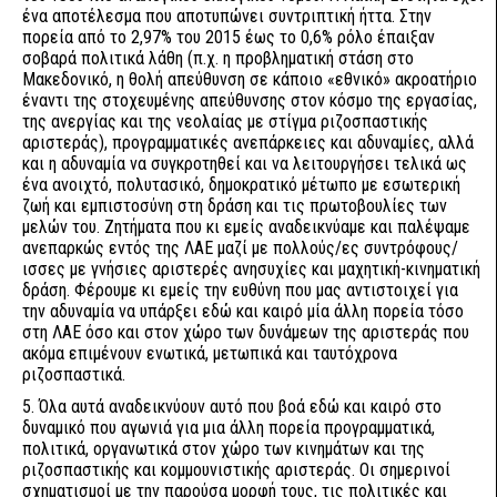
ένα αποτέλεσμα που αποτυπώνει συντριπτική ήττα. Στην
πορεία από το 2,97% του 2015 έως το 0,6% ρόλο έπαιξαν
σοβαρά πολιτικά λάθη (π.χ. η προβληματική στάση στο
Μακεδονικό, η θολή απεύθυνση σε κάποιο «εθνικό» ακροατήριο
έναντι της στοχευμένης απεύθυνσης στον κόσμο της εργασίας,
της ανεργίας και της νεολαίας με στίγμα ριζοσπαστικής
αριστεράς), προγραμματικές ανεπάρκειες και αδυναμίες, αλλά
και η αδυναμία να συγκροτηθεί και να λειτουργήσει τελικά ως
ένα ανοιχτό, πολυτασικό, δημοκρατικό μέτωπο με εσωτερική
ζωή και εμπιστοσύνη στη δράση και τις πρωτοβουλίες των
μελών του. Ζητήματα που κι εμείς αναδεικνύαμε και παλέψαμε
ανεπαρκώς εντός της ΛΑΕ μαζί με πολλούς/ες συντρόφους/
ισσες με γνήσιες αριστερές ανησυχίες και μαχητική-κινηματική
δράση. Φέρουμε κι εμείς την ευθύνη που μας αντιστοιχεί για
την αδυναμία να υπάρξει εδώ και καιρό μία άλλη πορεία τόσο
στη ΛΑΕ όσο και στον χώρο των δυνάμεων της αριστεράς που
ακόμα επιμένουν ενωτικά, μετωπικά και ταυτόχρονα
ριζοσπαστικά.
5. Όλα αυτά αναδεικνύουν αυτό που βοά εδώ και καιρό στο
δυναμικό που αγωνιά για μια άλλη πορεία προγραμματικά,
πολιτικά, οργανωτικά στον χώρο των κινημάτων και της
ριζοσπαστικής και κομμουνιστικής αριστεράς. Οι σημερινοί
σχηματισμοί με την παρούσα μορφή τους, τις πολιτικές και