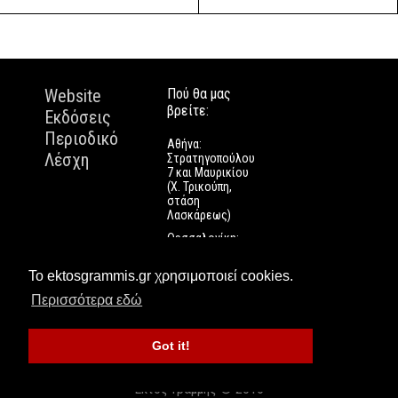
Website
Πού θα μας
βρείτε:
Εκδόσεις
Περιοδικό
Αθήνα:
Λέσχη
Στρατηγοπούλου
7 και Μαυρικίου
(Χ. Τρικούπη,
στάση
Λασκάρεως)
Θεσσαλονίκη:
Εγνατίας 112
Πάτρα: Τριών
Το ektosgrammis.gr χρησιμοποιεί cookies.
Ναυάρχων 9
Περισσότερα εδώ
Got it!
Εκτός Γραμμής © 2016