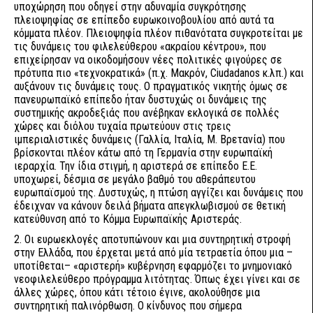
υποχώρηση που οδηγεί στην αδυναμία συγκρότησης
πλειοψηφίας σε επίπεδο ευρωκοινοβουλίου από αυτά τα
κόμματα πλέον. Πλειοψηφία πλέον πιθανότατα συγκροτείται με
τις δυνάμεις του φιλελεύθερου «ακραίου κέντρου», που
επιχείρησαν να οικοδομήσουν νέες πολιτικές φιγούρες σε
πρότυπα πιο «τεχνοκρατικά» (π.χ. Μακρόν, Ciudadanos κ.λπ.) και
αυξάνουν τις δυνάμεις τους. Ο πραγματικός νικητής όμως σε
πανευρωπαϊκό επίπεδο ήταν δυστυχώς οι δυνάμεις της
συστημικής ακροδεξιάς που ανέβηκαν εκλογικά σε πολλές
χώρες και διόλου τυχαία πρωτεύουν στις τρεις
ιμπεριαλιστικές δυνάμεις (Γαλλία, Ιταλία, Μ. Βρετανία) που
βρίσκονται πλέον κάτω από τη Γερμανία στην ευρωπαϊκή
ιεραρχία. Την ίδια στιγμή, η αριστερά σε επίπεδο Ε.Ε.
υποχωρεί, δέσμια σε μεγάλο βαθμό του αθεράπευτου
ευρωπαϊσμού της. Δυστυχώς, η πτώση αγγίζει και δυνάμεις που
έδειχναν να κάνουν δειλά βήματα απεγκλωβισμού σε θετική
κατεύθυνση από το Κόμμα Ευρωπαϊκής Αριστεράς.
2. Οι ευρωεκλογές αποτυπώνουν και μια συντηρητική στροφή
στην Ελλάδα, που έρχεται μετά από μία τετραετία όπου μια –
υποτίθεται– «αριστερή» κυβέρνηση εφαρμόζει το μνημονιακό
νεοφιλελεύθερο πρόγραμμα λιτότητας. Όπως έχει γίνει και σε
άλλες χώρες, όπου κάτι τέτοιο έγινε, ακολούθησε μια
συντηρητική παλινόρθωση. Ο κίνδυνος που σήμερα