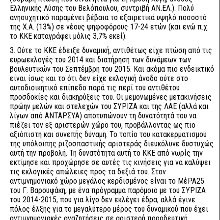
Ελληνικής Λύσης του Βελόπουλου, συντριβή ΑΝ.ΕΛ.). Πολύ
ανησυχητικό παραμένει βέβαια το εξαιρετικά υψηλό ποσοστό
της Χ.Α. (13%) σε νέους ψηφοφόρους 17-24 ετών (και ενώ π.χ.
το ΚΚΕ καταγράφει μόλις 3,7% εκεί).
3. Ούτε το ΚΚΕ έδειξε δυναμική, αντιθέτως είχε πτώση από τις
ευρωεκλογές του 2014 και διατήρηση των δυνάμεων των
βουλευτικών του Σεπτέμβρη του 2015. Και ακόμα πιο ενδεικτικό
είναι ίσως και το ότι δεν είχε εκλογική άνοδο ούτε στο
αυτοδιοικητικό επίπεδο παρά τις περί του αντιθέτου
προσδοκίες και διακηρύξεις του. Οι μεμονωμένες μετακινήσεις
πρώην μελών και στελεχών του ΣΥΡΙΖΑ και της ΛΑΕ (αλλά και
λίγων από ΑΝΤΑΡΣΥΑ) αποτυπώνουν τη δυνατότητά του να
πιέζει τον εξ αριστερών χώρο του, προβάλλοντας ως πιο
αξιόπιστη και συνεπής δύναμη. Το τοπίο του κατακερματισμού
της υπόλοιπης ριζοσπαστικής αριστεράς διευκόλυνε δυστυχώς
αυτή την προβολή. Τη δυνατότητα αυτή το ΚΚΕ από νωρίς την
εκτίμησε και προχώρησε σε αυτές τις κινήσεις για να καλύψει
τις εκλογικές απώλειες προς τα δεξιά του. Στον
αντιμνημονιακό χώρο μεγάλος κερδισμένος είναι το ΜέΡΑ25
του Γ. Βαρουφάκη, με ένα πρόγραμμα παρόμοιο με του ΣΥΡΙΖΑ
του 2014-2015, που για λίγο δεν εκλέγει έδρα, αλλά έγινε
πόλος έλξης για το μεγαλύτερο μέρος του δυναμικού που έχει
αντιμνημονιακές αναζητήσεις σε αριστερή προοδευτική