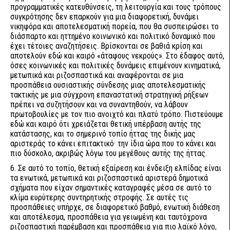
προγραμματικές κατευθύνσεις, τη λειτουργία και τους τρόπους
συγκρότησης δεν επαρκούν για μια διαφορετική, δυνάμει
νικηφόρα και αποτελεσματική πορεία, που θα συσπειρώσει το
διάσπαρτο και ηττημένο κοινωνικό και πολιτικό δυναμικό που
έχει τέτοιες αναζητήσεις. Βρίσκονται σε βαθιά κρίση και
αποτελούν εδώ και καιρό «άταφους νεκρούς». Στο έδαφος αυτό,
όσες κοινωνικές και πολιτικές δυνάμεις επιμένουν κινηματικά,
μετωπικά και ριζοσπαστικά και αναφέρονται σε μια
προσπάθεια ουσιαστικής σύνδεσης μιας αποτελεσματικής
τακτικής με μια σύγχρονη επαναστατική στρατηγική ρήξεων
πρέπει να συζητήσουν και να συναντηθούν, να λάβουν
πρωτοβουλίες με τον πιο ανοιχτό και πλατύ τρόπο. Πιστεύουμε
εδώ και καιρό ότι χρειάζεται θετική υπέρβαση αυτής της
κατάστασης, και το σημερινό τοπίο ήττας της δικής μας
αριστεράς το κάνει επιτακτικό· την ίδια ώρα που το κάνει και
πιο δύσκολο, ακριβώς λόγω του μεγέθους αυτής της ήττας.
6. Σε αυτό το τοπίο, θετική εξαίρεση και ένδειξη ελπίδας είναι
τα ενωτικά, μετωπικά και ριζοσπαστικά αριστερά δημοτικά
σχήματα που είχαν σημαντικές καταγραφές μέσα σε αυτό το
κλίμα ευρύτερης συντηρητικής στροφής. Σε αυτές τις
προσπάθειες υπήρχε, σε διαφορετικό βαθμό, ενωτική διάθεση
και αποτέλεσμα, προσπάθεια για γειωμένη και ταυτόχρονα
ριζοσπαστική παρέμβαση και προσπάθεια για πιο λαϊκό λόγο,