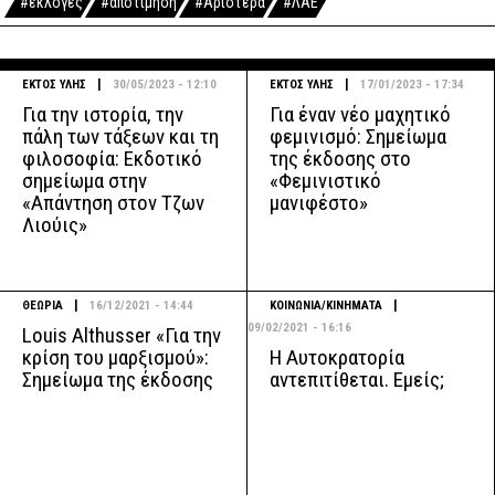
#εκλογές
#αποτίμηση
#Αριστερά
#ΛΑΕ
|
|
ΕΚΤΟΣ ΥΛΗΣ
30/05/2023 - 12:10
ΕΚΤΟΣ ΥΛΗΣ
17/01/2023 - 17:34
Για την ιστορία, την
Για έναν νέο μαχητικό
πάλη των τάξεων και τη
φεμινισμό: Σημείωμα
φιλοσοφία: Εκδοτικό
της έκδοσης στο
σημείωμα στην
«Φεμινιστικό
«Απάντηση στον Τζων
μανιφέστο»
Λιούις»
|
|
ΘΕΩΡΙΑ
16/12/2021 - 14:44
ΚΟΙΝΩΝΙΑ/ΚΙΝΗΜΑΤΑ
09/02/2021 - 16:16
Louis Althusser «Για την
Η Αυτοκρατορία
κρίση του μαρξισμού»:
αντεπιτίθεται. Εμείς;
Σημείωμα της έκδοσης