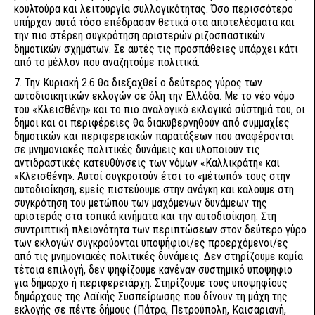
κουλτούρα και λειτουργία συλλογικότητας. Όσο περισσότερο
υπήρχαν αυτά τόσο επέδρασαν θετικά στα αποτελέσματα και
την πιο στέρεη συγκρότηση αριστερών ριζοσπαστικών
δημοτικών σχημάτων. Σε αυτές τις προσπάθειες υπάρχει κάτι
από το μέλλον που αναζητούμε πολιτικά.
7. Την Κυριακή 2.6 θα διεξαχθεί ο δεύτερος γύρος των
αυτοδιοικητικών εκλογών σε όλη την Ελλάδα. Με το νέο νόμο
του «Κλεισθένη» και το πιο αναλογικό εκλογικό σύστημά του, οι
δήμοι και οι περιφέρειες θα διακυβερνηθούν από συμμαχίες
δημοτικών και περιφερειακών παρατάξεων που αναφέρονται
σε μνημονιακές πολιτικές δυνάμεις και υλοποιούν τις
αντιδραστικές κατευθύνσεις των νόμων «Καλλικράτη» και
«Κλεισθένη». Αυτοί συγκροτούν έτσι το «μέτωπό» τους στην
αυτοδιοίκηση, εμείς πιστεύουμε στην ανάγκη και καλούμε στη
συγκρότηση του μετώπου των μαχόμενων δυνάμεων της
αριστεράς στα τοπικά κινήματα και την αυτοδιοίκηση. Στη
συντριπτική πλειονότητα των περιπτώσεων στον δεύτερο γύρο
των εκλογών συγκρούονται υποψήφιοι/ες προερχόμενοι/ες
από τις μνημονιακές πολιτικές δυνάμεις. Δεν στηρίζουμε καμία
τέτοια επιλογή, δεν ψηφίζουμε κανέναν συστημικό υποψήφιο
για δήμαρχο ή περιφερειάρχη. Στηρίζουμε τους υποψηφίους
δημάρχους της Λαϊκής Συσπείρωσης που δίνουν τη μάχη της
εκλογής σε πέντε δήμους (Πάτρα, Πετρούπολη, Καισαριανή,