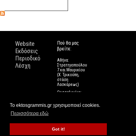
Website
Πού θα μας
βρείτε:
Εκδόσεις
Περιοδικό
Αθήνα:
Λέσχη
Στρατηγοπούλου
7 και Μαυρικίου
(Χ. Τρικούπη,
στάση
Λασκάρεως)
Θεσσαλονίκη:
Εγνατίας 112
Πάτρα: Τριών
Το ektosgrammis.gr χρησιμοποιεί cookies.
Ναυάρχων 9
Περισσότερα εδώ
Got it!