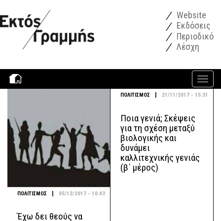
Παράκαμψη προς το κυρίως περιεχόμενο
Website
Εκδόσεις
Περιοδικό
Λέσχη
Toggle
navigati
|
ΠΟΛΙΤΙΣΜΟΣ
21/11/2017 - 15:31
Ποια γενιά; Σκέψεις
για τη σχέση μεταξύ
βιολογικής και
δυνάμει
καλλιτεχνικής γενιάς
(β΄ μέρος)
|
ΠΟΛΙΤΙΣΜΟΣ
05/12/2017 - 10:43
Έχω δει θεούς να