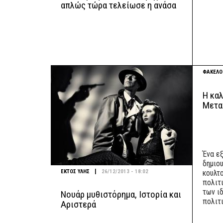
απλώς τώρα τελείωσε η ανάσα
ΦΑΚΕΛΟ
Η καλ
Mετα
Ένα ε
δημιο
|
ΕΚΤΟΣ ΥΛΗΣ
26/12/2013 - 18:02
κουλτο
πολιτ
των ι
Νουάρ μυθιστόρημα, Ιστορία και
πολιτ
Αριστερά