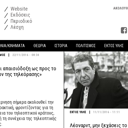
Website
ΑΚΟΛΟΥΘ
Εκδόσεις
Περιοδικό
Λέσχη
ΩΝΙΑ/ΚΙΝΗΜΑΤΑ
ΘΕΩΡΙΑ
ΙΣΤΟΡΙΑ
ΠΟΛΙΤΙΣΜΟΣ
ΕΚΤΟΣ ΥΛΗΣ
|
ΣΜΟΣ
22/11/2016 - 08:34
αι απαισιόδοξη ως προς το
ον της τηλεόρασης»
έρνηση σήμερα ακολουθεί την
ρακτική, φροντίζοντας για τη
|
ΕΚΤΟΣ ΥΛΗΣ
11/11/2016 - 11:11
εια του τηλεοπτικού κράτους,
ή τη συνέχεια της τηλεοπτικής
ς.
Λέοναρντ, μην ξεχάσεις το