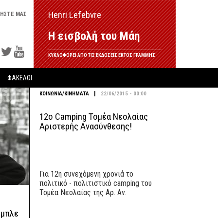
Henri Lefebvre
ΗΣΤΕ ΜΑΣ
Η εισβολή του Μάη
ΚΥΚΛΟΦΟΡΕΙ ΑΠΟ ΤΙΣ ΕΚΔΟΣΕΙΣ ΕΚΤΟΣ ΓΡΑΜΜΗΣ
ΦΑΚΕΛΟΙ
|
ΚΟΙΝΩΝΙΑ/ΚΙΝΗΜΑΤΑ
22/06/2015 - 00:00
12o Camping Τομέα Νεολαίας
Αριστερής Ανασύνθεσης!
Για 12η συνεχόμενη χρονιά το
πολιτικό - πολιτιστικό camping του
Τομέα Νεολαίας της Αρ. Αν.
 μπλε