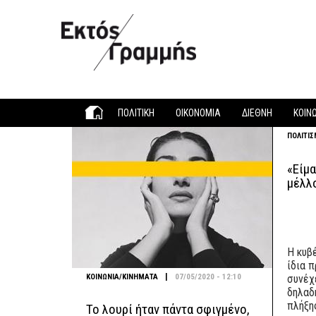
Παράκαμψη προς το κυρίως περιεχόμενο
ΠΟΛΙΤΙΚΗ
ΟΙΚΟΝΟΜΙΑ
ΔΙΕΘΝΗ
ΚΟΙΝ
ΠΟΛΙΤΙ
«Είμ
μέλλ
H κυβ
ίδια π
|
ΚΟΙΝΩΝΙΑ/ΚΙΝΗΜΑΤΑ
07/05/2020 - 12:10
συνέχ
δηλαδ
πλήξη
Το λουρί ήταν πάντα σφιγμένο,