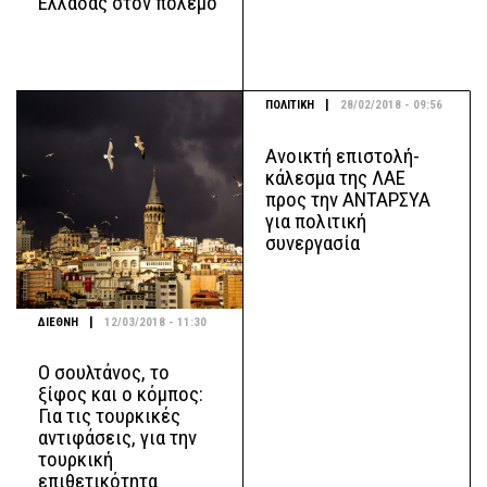
Ελλάδας στον πόλεμο
|
ΠΟΛΙΤΙΚΗ
28/02/2018 - 09:56
Ανοικτή επιστολή-
κάλεσμα της ΛΑΕ
προς την ΑΝΤΑΡΣΥΑ
για πολιτική
συνεργασία
|
ΔΙΕΘΝΗ
12/03/2018 - 11:30
Ο σουλτάνος, το
ξίφος και ο κόμπος:
Για τις τουρκικές
αντιφάσεις, για την
τουρκική
επιθετικότητα