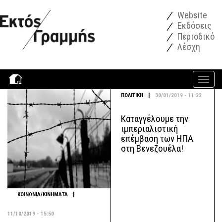
Παράκαμψη προς το κυρίως περιεχόμενο
Website
Εκδόσεις
Περιοδικό
Λέσχη
Toggle
navigati
|
ΠΟΛΙΤΙΚΗ
30/01/2019 - 11:22
Καταγγέλουμε την
ιμπεριαλιστική
επέμβαση των ΗΠΑ
στη Βενεζουέλα!
|
ΚΟΙΝΩΝΙΑ/ΚΙΝΗΜΑΤΑ
11/10/2019 - 15:50