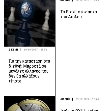
|
ΔΙΕΘΝΗ
10/04/2017 - 12:13
Το Brexit στον ασκό
του Αιόλου
|
ΔΙΕΘΝΗ
10/10/2017 - 09:52
Για την κατάσταση στα
διεθνή: Μπροστά σε
μεγάλες αλλαγές που
δεν θα αλλάξουν
τίποτα
|
ΔΙΕΘΝΗ
05/12/2016 - 10:44
Ιταλικό ΟΧΙ: Η κρίση