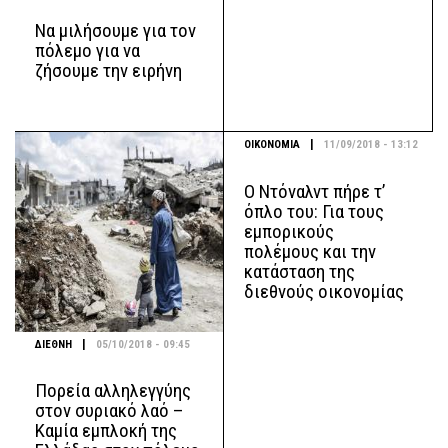
Να μιλήσουμε για τον
πόλεμο για να
ζήσουμε την ειρήνη
|
ΟΙΚΟΝΟΜΙΑ
11/09/2018 - 13:12
Ο Ντόναλντ πήρε τ’
όπλο του: Για τους
εμπορικούς
πολέμους και την
κατάσταση της
διεθνούς οικονομίας
|
ΔΙΕΘΝΗ
05/10/2018 - 09:45
Πορεία αλληλεγγύης
στον συριακό λαό –
Καμία εμπλοκή της