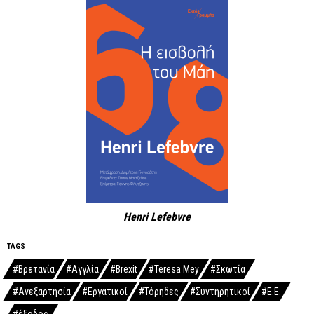
Henri Lefebvre
TAGS
#Βρετανία
#Αγγλία
#Brexit
#Teresa Mey
#Σκωτία
#Ανεξαρτησία
#Εργατικοί
#Τόρηδες
#Συντηρητικοί
#Ε.Ε.