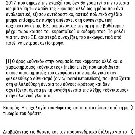
2017, που σήμανε την έναρξή του, δεν θα γραφτεί στην ιστορία
ως μια νίκη των λαών της Ευρώπης αλλά ως η μέρα που ένα
εναλλακτικό, εξίσου αντιδραστικό, αστικό πολιτικό σχέδιο
μπήκε επίσημα σε κίνηση απέναντι στη συγκεντρωτική
αρχιτεκτονική της Ε.Ε., σημαίνοντας την αρχή της βαθύτερης
μέχρι τώρα κρίσης του ευρωπαϊκού οικοδομήματος. Το ρολόι
για την αντι-Ε.Ε. αριστερά συνεχίζει, πιο εκκωφαντικά από
ποτέ, να μετράει αντίστροφα.
[1]
O όρος «εθνικό» στην ονομασία του κόμματος αλλά και ο
χαρακτηρισμός «εθνικιστές» (nationalists) που αποδίδεται
στους υποστηρικτές του αναφέρονται ετυμολογικά στον
φιλελεύθερο εθνικισμό (civic/liberal nationalism), που βασίζεται
στη φιλελεύθερη έννοια του έθνους-κράτους και δεν
σχετίζεται άμεσα με τη συνήθη έννοια της λέξης «εθνικισμός»
στην ελληνική γλώσσα.
Βιασμός: Η ψυχολογία του θύματος και οι επιπτώσεις από τη μη
τιμωρία του δράστη
Διαβάζοντας τις θέσεις και τον προσυνεδριακό διάλογο για το