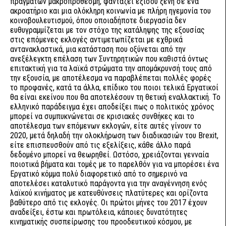
πραγμάτων μακροπρόθεσμη, φαντάζει εξίσου ξένη σε ένα
ακροατήριο και μια ολόκληρη κοινωνία με πλήρη ηγεμονία του
κοινοβουλευτισμού, όπου οποιαδήποτε διεργασία δεν
ευθυγραμμίζεται με τον στόχο της κατάληψης της εξουσίας
στις επόμενες εκλογές αντιμετωπίζεται με εχθρικά
αντανακλαστικά, μια κατάσταση που οξύνεται από την
ανεξέλεγκτη επέλαση των Συντηρητικών που καθιστά όντως
επιτακτική για τα λαϊκά στρώματα την απομάκρυνσή τους από
την εξουσία, με αποτέλεσμα να παραβλέπεται πολλές φορές
το προφανές, κατά τα άλλα, επίδικο του ποιοι τελικά Εργατικοί
θα είναι εκείνου που θα αποτελέσουν τη θετική εναλλακτική. Το
ελληνικό παράδειγμα έχει αποδείξει πως ο πολιτικός χρόνος
μπορεί να συμπυκνώνεται σε κρισιακές συνθήκες και το
αποτέλεσμα των επόμενων εκλογών, είτε αυτές γίνουν το
2020, μετά δηλαδή την ολοκλήρωση των διαδικασιών του Brexit,
είτε επισπευσθούν από τις εξελίξεις, κάθε άλλο παρά
δεδομένο μπορεί να θεωρηθεί. Ωστόσο, χρειάζονται γενναία
ποιοτικά βήματα και τομές με το παρελθόν για να μπορέσει ένα
Εργατικό κόμμα πολύ διαφορετικό από το σημερινό να
αποτελέσει καταλυτικό παράγοντα για την αναγέννηση ενός
λαϊκού κινήματος με κατευθύνσεις πλατύτερες και ορίζοντα
βαθύτερο από τις εκλογές. Οι πρώτοι μήνες του 2017 έχουν
αναδείξει, έστω και πρωτόλεια, κάποιες δυνατότητες
κινηματικής συσπείρωσης του προοδευτικού κόσμου, με