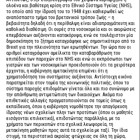
ολοένα και βαθύτερη κρίση στο Εθνικό Σύστημα Υγείας (NHS),
το οποίο από την ίδρυσή του το 1948 έχει καθιερωθεί ως
αναπόσπαστο τμήμα του βρετανικού τρόπου ζωής – η
βεβαιότητα δηλαδή ότι η περίθαλψη είναι αδιαπραγμάτευτη και
καθολικά διαθέσιμη. Οι ουρές στα νοσοκομεία και οι ακυρώσεις
επεμβάσεων αυξάνονται κατακόρυφα, ενώ σε τουλάχιστον μία
δημοσκόπηση το ζήτημα καταγράφηκε ως σημαντικότερο από το
Brexit για την πλειονότητα των ερωτηθέντων. Την ώρα που οι
αριθμοί καταγράφουν αμείλικτα την καταβαράθρωση του
επιπέδου των παροχών στο NHS και ενώ οι εκπρόσωποι των
γιατρών και των νοσοκομείων προειδοποιούν ότι τα χειρότερα
έρχονται, η κυβέρνηση αμετακίνητα επιμένει ότι η
χρηματοδότηση του συστήματος αυξάνεται. Αντίστοιχη εικόνα
παρατηρείται στον τομέα της κοινωνικής πολιτικής, όπου το
σύστημα παροχής επιδομάτων γίνεται όλο και πιο συνώνυμο με
την απάνθρωπη αντιμετώπιση των δικαιούχων. Ακόμα πιο
επιθετικές αλλαγές πραγματοποιούνται σε τομείς όπως η
εκπαίδευση, όπου η κυβέρνηση νομοθέτησε την απαγόρευση
ίδρυσης νέων σχολείων πλην των προτύπων (όπου οι μαθητές
εισάγονται επιλεκτικά), επιδοτώντας παράλληλα, με τα
χρήματα των περικοπών στα σχολικά λεωφορεία, τη
μετακίνηση μαθητών προς αυτά τα σχολεία με ταξί. Την ίδια
στιγμή, τα περιστατικά ακραίας φτώχειας σε όλη τη χώρα,