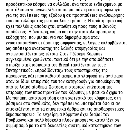
προοδευτικού κόσμου να συλλάβει ένα τέτοιο ενδεχόμενο, με
αποτέλεσμα να εγκλωβίζεται σε μια αέναη καταστροφολογία
για τις συνέπειες της εξόδου ή σε προσπάθειες αναθεώρησης
του αποτελέσματος με ποικίλους τρόπους. Η πρώτη πρακτική
έχει πολλάκις αποδειχτεί απωθητική προς τους πιθανούς
αποδέκτες. Η δεύτερη, ακόμα και στην πιο καλοπροαίρετη
εκδοχή της, που μιλάει για νέο δημοψήφισμα όταν
γνωστοποιηθούν οι όροι της συμφωνίας, ευλόγως εκλαμβάνεται
ως απόπειρα ανατροπής της λαϊκής ετυμηγορίας και
αντιμετωπίζεται ως τέτοια. Στον Τζέρεμυ Κόρμπυν
συγκεκριμένα χρεώνεται τακτικά ότι με την οποιαδήποτε
στήριξη στη διαδικασία του Brexit ταυτίζεται με τους
Συντηρητικούς, «προδίδοντας» τους υποστηρικτές της
παραμονής, κάτι που καθιστά ακόμα πιο γλαφυρή την αντίφαση
όταν οι ίδιοι επικριτές του τον κατηγορούν για απομάκρυνση
από το λαϊκό αίσθημα. Ωστόσο, η σταδιακή επέκταση της
επιρροής των υποστηρικτών του Κόρμπυν, με βασικό όχημα το
Momentum, αριστερή τάση στο εσωτερικό του κόμματος, στη
βάση και στα συνδικάτα, δεν πρέπει να υποτιμάται όσο κι αν
επισκιάζεται από τα επικριτικά άρθρα και τις αποθαρρυντικές
δημοσκοπήσεις. Το εγχείρημα Κόρμπυν έχει διαβεί τον
Ρουβίκωνα και πολύ δύσκολα πλέον μπορεί να καταλήξει σε
συμβιβασμό με το επί δεκαετίες συστημικό κατεστημένο των