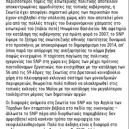
περισσότεροι τομείς της εσωτερικής πολιτικής αποτελούν
αποκεντρωμένες αρμοδιότητες της τοπικής κυβέρνησης, η
Σκωτία έχει αποφύγει σημαντικό μέρος των περικοπών που
έχουν επιβληθεί στην υπόλοιπη χώρα, κάτι που αποτελεί μόνο
μία από της πολλές πτυχές του διευρυνόμενου χάσματος στο
εσωτερικό τού (πάλαι ποτέ) Ηνωμένου Βασιλείου. Με αφετηρία
την κατάληψη της κυβέρνησης για πρώτη φορά το 2007, το SNP
έφερε το ζήτημα της σκωτσεζικής εθνικής ταυτότητας δυναμικά
στο προσκήνιο, με αποκορύφωμα το δημοψήφισμα του 2014, απ’
όπου παρά την απόρριψη της ανεξαρτησίας το κόμμα βγήκε
σαφώς ενισχυμένο. Η ταχύτατη παγίωση της πολιτικής
ηγεμονίας του SNP στη χώρα εις βάρος των μέχρι πρότινος
παντοδύναμων Εργατικών, που ενισχύθηκε με την κατάληψη των
56 από τις 59 έδρες της Σκωτίας στο βρετανικό κοινοβούλιο
χάρη στο πλειοψηφικό εκλογικό σύστημα των μονοεδρικών
περιφερειών, θεωρείται πολύ πιθανό να ολοκληρωθεί στις
τοπικές εκλογές του Μαΐου με την κατάληψη του μεγαλύτερου
τουλάχιστον μέρους των δημοτικών αρχών.
Οι διαφορές ανάμεσα στη Σκωτία του SNP και την Αγγλία των
Τόρηδων δεν σταματούν βέβαια στο πεδίο της οικονομίας –
άλλωστε το SNP πέρα από διορθωτικές παρεμβάσεις δεν
αμφισβητεί κατά κανέναν τρόπο την κυριαρχία του
νεοφιλελευθερισμού. Πολύ πιο έκδηλη είναι η διαφορά στο