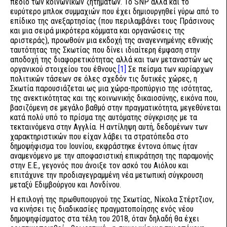
πεδίο των κοινωνικών ζητημάτων. Το SNP αλλά και το
ευρύτερο μπλοκ συμμαχιών που έχει δημιουργηθεί γύρω από το
επίδικο της ανεξαρτησίας (που περιλαμβάνει τους Πράσινους
και μια σειρά μικρότερα κόμματα και οργανώσεις της
αριστεράς), προωθούν μια εκδοχή της αναγεννημένης εθνικής
ταυτότητας της Σκωτίας που δίνει ιδιαίτερη έμφαση στην
αποδοχή της διαφορετικότητας αλλά και των μεταναστών ως
οργανικού στοιχείου του έθνους.
[1]
Σε πείσμα των κυρίαρχων
πολιτικών τάσεων σε όλες σχεδόν τις δυτικές χώρες, η
Σκωτία παρουσιάζεται ως μια χώρα-προπύργιο της ισότητας,
της ανεκτικότητας και της κοινωνικής δικαιοσύνης, εικόνα που,
βασιζόμενη σε μεγάλο βαθμό στην πραγματικότητα, μεγεθύνεται
κατά πολύ υπό το πρίσμα της αυτόματης σύγκρισης με τα
τεκταινόμενα στην Αγγλία. Η αντίληψη αυτή, δεδομένων των
χαρακτηριστικών που είχαν λάβει τα στρατόπεδα στο
δημοψήφισμα του Ιουνίου, εκφράστηκε έντονα όπως ήταν
αναμενόμενο με την αποφασιστική επικράτηση της παραμονής
στην Ε.Ε., γεγονός που άνοιξε τον ασκό του Αιόλου και
επιτάχυνε την προδιαγεγραμμένη νέα μετωπική σύγκρουση
μεταξύ Εδιμβούργου και Λονδίνου.
Η επιλογή της πρωθυπουργού της Σκωτίας, Νίκολα Στέρτζιον,
να κινήσει τις διαδικασίες πραγματοποίησης ενός νέου
δημοψηφίσματος στα τέλη του 2018, όταν δηλαδή θα έχει