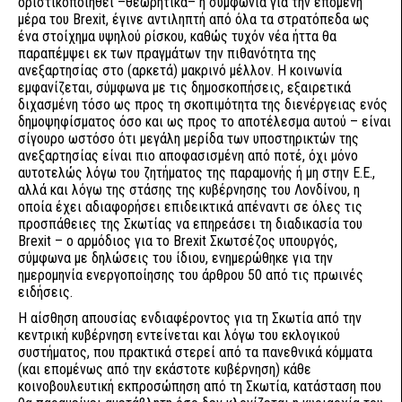
οριστικοποιηθεί –θεωρητικά– η συμφωνία για την επόμενη
μέρα του Brexit, έγινε αντιληπτή από όλα τα στρατόπεδα ως
ένα στοίχημα υψηλού ρίσκου, καθώς τυχόν νέα ήττα θα
παραπέμψει εκ των πραγμάτων την πιθανότητα της
ανεξαρτησίας στο (αρκετά) μακρινό μέλλον. Η κοινωνία
εμφανίζεται, σύμφωνα με τις δημοσκοπήσεις, εξαιρετικά
διχασμένη τόσο ως προς τη σκοπιμότητα της διενέργειας ενός
δημοψηφίσματος όσο και ως προς το αποτέλεσμα αυτού – είναι
σίγουρο ωστόσο ότι μεγάλη μερίδα των υποστηρικτών της
ανεξαρτησίας είναι πιο αποφασισμένη από ποτέ, όχι μόνο
αυτοτελώς λόγω του ζητήματος της παραμονής ή μη στην Ε.Ε.,
αλλά και λόγω της στάσης της κυβέρνησης του Λονδίνου, η
οποία έχει αδιαφορήσει επιδεικτικά απέναντι σε όλες τις
προσπάθειες της Σκωτίας να επηρεάσει τη διαδικασία του
Brexit – ο αρμόδιος για το Brexit Σκωτσέζος υπουργός,
σύμφωνα με δηλώσεις του ίδιου, ενημερώθηκε για την
ημερομηνία ενεργοποίησης του άρθρου 50 από τις πρωινές
ειδήσεις.
Η αίσθηση απουσίας ενδιαφέροντος για τη Σκωτία από την
κεντρική κυβέρνηση εντείνεται και λόγω του εκλογικού
συστήματος, που πρακτικά στερεί από τα πανεθνικά κόμματα
(και επομένως από την εκάστοτε κυβέρνηση) κάθε
κοινοβουλευτική εκπροσώπηση από τη Σκωτία, κατάσταση που