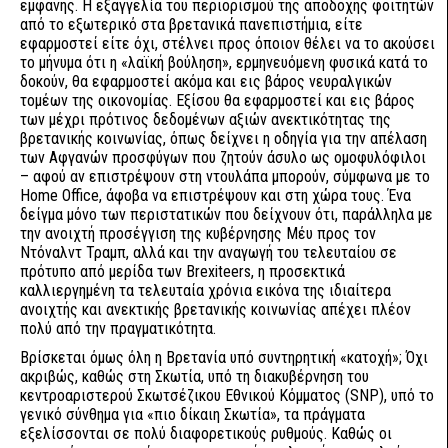
εμφανής. Η εξαγγελία του περιορισμού της αποδοχής φοιτητών
από το εξωτερικό στα βρετανικά πανεπιστήμια, είτε
εφαρμοστεί είτε όχι, στέλνει προς όποιον θέλει να το ακούσει
το μήνυμα ότι η «λαϊκή βούληση», ερμηνευόμενη φυσικά κατά το
δοκούν, θα εφαρμοστεί ακόμα και εις βάρος νευραλγικών
τομέων της οικονομίας. Εξίσου θα εφαρμοστεί και εις βάρος
των μέχρι πρότινος δεδομένων αξιών ανεκτικότητας της
βρετανικής κοινωνίας, όπως δείχνει η οδηγία για την απέλαση
των Αφγανών προσφύγων που ζητούν άσυλο ως ομοφυλόφιλοι
– αφού αν επιστρέψουν στη ντουλάπα μπορούν, σύμφωνα με το
Home Office, άφοβα να επιστρέψουν και στη χώρα τους. Ένα
δείγμα μόνο των περιστατικών που δείχνουν ότι, παράλληλα με
την ανοιχτή προσέγγιση της κυβέρνησης Μέυ προς τον
Ντόναλντ Τραμπ, αλλά και την αναγωγή του τελευταίου σε
πρότυπο από μερίδα των Brexiteers, η προσεκτικά
καλλιεργημένη τα τελευταία χρόνια εικόνα της ιδιαίτερα
ανοιχτής και ανεκτικής βρετανικής κοινωνίας απέχει πλέον
πολύ από την πραγματικότητα.
Βρίσκεται όμως όλη η Βρετανία υπό συντηρητική «κατοχή»; Όχι
ακριβώς, καθώς στη Σκωτία, υπό τη διακυβέρνηση του
κεντροαριστερού Σκωτσέζικου Εθνικού Κόμματος (SNP), υπό το
γενικό σύνθημα για «πιο δίκαιη Σκωτία», τα πράγματα
εξελίσσονται σε πολύ διαφορετικούς ρυθμούς. Καθώς οι