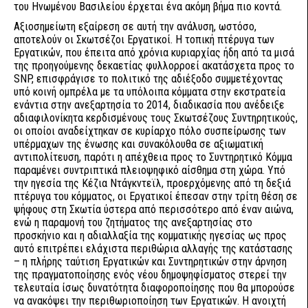
του Ηνωμένου Βασιλείου έρχεται ένα ακόμη βήμα πιο κοντά.
Αξιοσημείωτη εξαίρεση σε αυτή την ανάλυση, ωστόσο,
αποτελούν οι Σκωτσέζοι Εργατικοί. Η τοπική πτέρυγα των
Εργατικών, που έπειτα από χρόνια κυριαρχίας ήδη από τα μισά
της προηγούμενης δεκαετίας φυλλορροεί ακατάσχετα προς το
SNP, επισφράγισε το πολιτικό της αδιέξοδο συμμετέχοντας
υπό κοινή ομπρέλα με τα υπόλοιπα κόμματα στην εκστρατεία
ενάντια στην ανεξαρτησία το 2014, διαδικασία που ανέδειξε
αδιαφιλονίκητα κερδισμένους τους Σκωτσέζους Συντηρητικούς,
οι οποίοι αναδείχτηκαν σε κυρίαρχο πόλο συσπείρωσης των
υπέρμαχων της ένωσης και συνακόλουθα σε αξιωματική
αντιπολίτευση, παρότι η απέχθεια προς το Συντηρητικό Κόμμα
παραμένει συντριπτικά πλειοψηφικό αίσθημα στη χώρα. Υπό
την ηγεσία της Κέζια Ντάγκντεϊλ, προερχόμενης από τη δεξιά
πτέρυγα του κόμματος, οι Εργατικοί έπεσαν στην τρίτη θέση σε
ψήφους στη Σκωτία ύστερα από περισσότερο από έναν αιώνα,
ενώ η παραμονή του ζητήματος της ανεξαρτησίας στο
προσκήνιο και η αδιαλλαξία της κομματικής ηγεσίας ως προς
αυτό επιτρέπει ελάχιστα περιθώρια αλλαγής της κατάστασης
– η πλήρης ταύτιση Εργατικών και Συντηρητικών στην άρνηση
της πραγματοποίησης ενός νέου δημοψηφίσματος στερεί την
τελευταία ίσως δυνατότητα διαφοροποίησης που θα μπορούσε
να ανακόψει την περιθωριοποίηση των Εργατικών. Η ανοιχτή