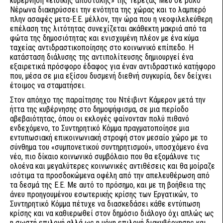
κυβέρνηση «ειδικής αποστολής» της Τερέζας Μέυ σε ρόλο
Νέρωνα διακηρύσσει την ενότητα της χώρας και το λαμπερό
πλην ασαφές μετα-Ε.Ε. μέλλον, την ώρα που η νεοφιλελεύθερη
επέλαση της λιτότητας συνεχίζεται ακάθεκτη μακριά από τα
φώτα της δημοσιότητας και ενισχυμένη πλέον με ένα κύμα
ταχείας αντιδραστικοποίησης στο κοινωνικό επίπεδο. Η
κατάσταση διάλυσης της αντιπολίτευσης δημιουργεί ένα
εξαιρετικά πρόσφορο έδαφος για έναν αντιδραστικό κατήφορο
που, μέσα σε μια εξίσου δυσμενή διεθνή συγκυρία, δεν δείχνει
έτοιμος να σταματήσει.
Στον απόηχο της παραίτησης του Ντέιβιντ Κάμερον μετά την
ήττα της κυβέρνησης στο δημοψήφισμα, σε μια περίοδο
αβεβαιότητας, όπου οι εκλογές φαίνονταν πολύ πιθανό
ενδεχόμενο, το Συντηρητικό Κόμμα πραγματοποίησε μια
εντυπωσιακή επικοινωνιακή στροφή στον μεσαίο χώρο με το
σύνθημα του «συμπονετικού συντηρητισμού», υποσχόμενο ένα
νέο, πιο δίκαιο κοινωνικό συμβόλαιο που θα εξομάλυνε τις
ολοένα και μεγαλύτερες κοινωνικές αντιθέσεις και θα μοίραζε
ισότιμα τα προσδοκώμενα οφέλη από την απελευθέρωση από
τα δεσμά της Ε.Ε. Με αυτό το πρόσημο, και με τη βοήθεια της
άνευ προηγουμένου εσωτερικής κρίσης των Εργατικών, το
Συντηρητικό Κόμμα πέτυχε να διασκεδάσει κάθε εντύπωση
κρίσης και να καθιερωθεί στον δημόσιο διάλογο όχι απλώς ως
η σωστή επιλογή αλλά ως η μόνη επιλογή διακυβέρνησης και