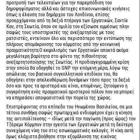
προτροπή των τελευταίων για την παρεμπόδιση του
δημοψηφίσματος αλλά και άστοχες επικοινωνιακές κινήσεις
όπως η έλευση του δημάρχου του Λονδίνου, επίσης
προερχόμενου από τη δεξιά πτέρυγα των Εργατικών, Σαντίκ
Καν, στη Σκωτία, όπου σε ομιλία του εξίσωσε εμμέσως πλην
σαφώς τους υποστηρικτές της ανεξαρτησίας με τους
ρατσιστές, εντείνουν όλο και περισσότερο την εντύπωση της
πλήρους απομάκρυνσης του κόμματος από την κοινωνική
πραγματικότητα.Ο εκφυλισμός των Εργατικών αποκτά ακόμα
μεγαλύτερη βαρύτητα στο φόντο της πιθανότητας
ανεξαρτητοποίησης της Σκωτίας. Η προδιαγεγραμμένη κρίση
στην οποία θα οδηγηθεί το SNP την επόμενη μέρα, λόγω της
απώλειας του βασικού συγκολλητικού επιδίκου του, θα
οδηγήσει στην απελευθέρωση δυνάμεων τόσο προς τα δεξιά
όσο και προς τα αριστερά και είναι, επομένως, ζητούμενο η
συγκρότηση ενός πραγματικού αριστερού πόλου που να μπορεί
να επηρεάσει αποφασιστικά την πορεία της χώρας.
Επιστρέφοντας στο επίπεδο του Ηνωμένου Βασιλείου, σε μια
τέτοια συνθήκη σαφώς πρωταρχικό ενδιαφέρον έχει η κίνηση
της αντιπολίτευσης – ιδίως μετά την παγίωση (προς ώρας) του
Τζέρεμυ Κόρμπυν στην ηγεσία των Εργατικών μετά τη δεύτερη
συνεχόμενη νίκη του στις εσωκομματικές εκλογές. Η νίκη αυτή
όμως ελάχιστα βοήθησε στην εξομάλυνση της εικόνας