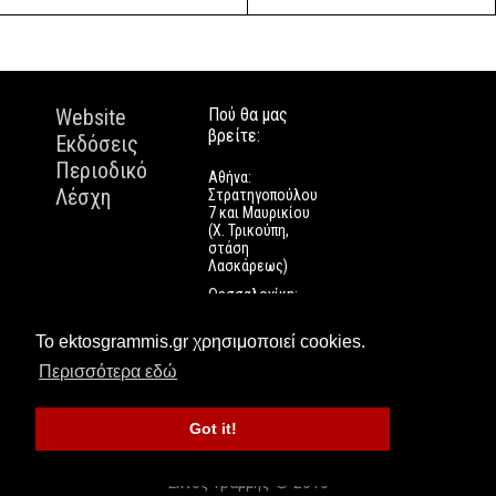
Website
Πού θα μας
βρείτε:
Εκδόσεις
Περιοδικό
Αθήνα:
Λέσχη
Στρατηγοπούλου
7 και Μαυρικίου
(Χ. Τρικούπη,
στάση
Λασκάρεως)
Θεσσαλονίκη:
Εγνατίας 112
Πάτρα: Τριών
Το ektosgrammis.gr χρησιμοποιεί cookies.
Ναυάρχων 9
Περισσότερα εδώ
Got it!
Εκτός Γραμμής © 2016