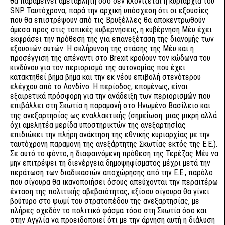
θα παραμείνει αμετάβλητη όσο δεν κλονίζεται η κυριαρχία του
SNP. Ταυτόχρονα, παρά την αρχική υπόσχεση ότι οι εξουσίες
που θα επιστρέψουν από τις Βρυξέλλες θα αποκεντρωθούν
άμεσα προς στις τοπικές κυβερνήσεις, η κυβέρνηση Μέυ έχει
εκφράσει την πρόθεσή της για επανεξέταση της διανομής των
εξουσιών αυτών. Η σκλήρυνση της στάσης της Μέυ και η
προσέγγισή της απέναντι στο Brexit κρούουν τον κώδωνα του
κινδύνου για τον περιορισμό της αυτονομίας που έχει
κατακτηθεί βήμα βήμα και την εκ νέου επιβολή στενότερου
ελέγχου από το Λονδίνο. Η περίοδος, επομένως, είναι
εξαιρετικά πρόσφορη για την ανάδειξη των περιορισμών που
επιβάλλει στη Σκωτία η παραμονή στο Ηνωμένο Βασίλειο και
της ανεξαρτησίας ως εναλλακτικής (σημείωση: μιας μικρή αλλά
όχι αμελητέα μερίδα υποστηρικτών της ανεξαρτησίας
επιδιώκει την πλήρη ανάκτηση της εθνικής κυριαρχίας με την
ταυτόχρονη παραμονή της ανεξάρτητης Σκωτίας εκτός της Ε.Ε.).
Σε αυτό το φόντο, η διαφαινόμενη πρόθεση της Τερέζας Μέυ να
μην επιτρέψει τη διενέργεια δημοψηφίσματος μέχρι μετά την
περάτωση των διαδικασιών αποχώρησης από την Ε.Ε., παρόλο
που σίγουρα θα ικανοποιήσει όσους απεύχονται την περαιτέρω
ένταση της πολιτικής αβεβαιότητας, εξίσου σίγουρα θα γίνει
βούτυρο στο ψωμί του στρατοπέδου της ανεξαρτησίας, με
πλήρες σχεδόν το πολιτικό φάσμα τόσο στη Σκωτία όσο και
στην Αγγλία να προειδοποιεί ότι με την άρνηση αυτή η διάλυση