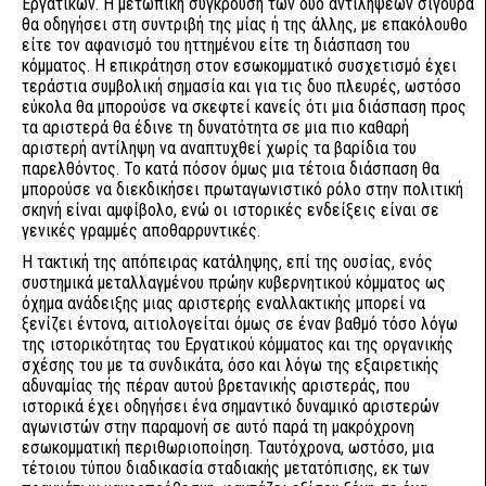
Εργατικών. Η μετωπική σύγκρουση των δύο αντιλήψεων σίγουρα
θα οδηγήσει στη συντριβή της μίας ή της άλλης, με επακόλουθο
είτε τον αφανισμό του ηττημένου είτε τη διάσπαση του
κόμματος. Η επικράτηση στον εσωκομματικό συσχετισμό έχει
τεράστια συμβολική σημασία και για τις δυο πλευρές, ωστόσο
εύκολα θα μπορούσε να σκεφτεί κανείς ότι μια διάσπαση προς
τα αριστερά θα έδινε τη δυνατότητα σε μια πιο καθαρή
αριστερή αντίληψη να αναπτυχθεί χωρίς τα βαρίδια του
παρελθόντος. Το κατά πόσον όμως μια τέτοια διάσπαση θα
μπορούσε να διεκδικήσει πρωταγωνιστικό ρόλο στην πολιτική
σκηνή είναι αμφίβολο, ενώ οι ιστορικές ενδείξεις είναι σε
γενικές γραμμές αποθαρρυντικές.
Η τακτική της απόπειρας κατάληψης, επί της ουσίας, ενός
συστημικά μεταλλαγμένου πρώην κυβερνητικού κόμματος ως
όχημα ανάδειξης μιας αριστερής εναλλακτικής μπορεί να
ξενίζει έντονα, αιτιολογείται όμως σε έναν βαθμό τόσο λόγω
της ιστορικότητας του Εργατικού κόμματος και της οργανικής
σχέσης του με τα συνδικάτα, όσο και λόγω της εξαιρετικής
αδυναμίας τής πέραν αυτού βρετανικής αριστεράς, που
ιστορικά έχει οδηγήσει ένα σημαντικό δυναμικό αριστερών
αγωνιστών στην παραμονή σε αυτό παρά τη μακρόχρονη
εσωκομματική περιθωριοποίηση. Ταυτόχρονα, ωστόσο, μια
τέτοιου τύπου διαδικασία σταδιακής μετατόπισης, εκ των