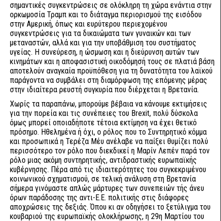
σημαντικές συγκεντρώσεις σε ολόκληρη τη χώρα ενάντια στην
ορκωμοσία Τραμπ και το διάταγμα περιορισμού της εισόδου
στην Αμερική, όπως και ευρύτερου περιεχομένου
συγκεντρώσεις για τα δικαιώματα των γυναικών και των
μεταναστών, αλλά και για την υποβάθμιση του συστήματος
υγείας. Η συνεύρεση, η ώσμωση και η διεύρυνση αυτών των
κινημάτων και η αποφασιστική οικοδόμησή τους σε πλατιά βάση
αποτελούν αναγκαία προϋπόθεση για τη δυνατότητα του λαϊκού
παράγοντα να συμβάλει στη διαμόρφωση της επόμενης μέρας
στην ιδιαίτερα ρευστή συγκυρία που διέρχεται η Βρετανία.
Χωρίς τα παραπάνω, μπορούμε βέβαια να κάνουμε εκτιμήσεις
για την πορεία και τις συνέπειες του Brexit, πολύ δύσκολα
όμως μπορεί οποιαδήποτε τέτοια εκτίμηση να έχει θετικό
πρόσημο. Ηθελημένα ή όχι, ο ρόλος που το Συντηρητικό κόμμα
και προσωπικά η Τερέζα Μέυ ανέλαβε να παίξει θυμίζει πολύ
περισσότερο τον ρόλο που διεκδικεί η Μαρίν Λεπέν παρά τον
ρόλο μιας ακόμη συντηρητικής, αντιδραστικής ευρωπαϊκής
κυβέρνησης. Πέρα από τις ιδιαιτερότητες του συγκεκριμένου
κοινωνικού σχηματισμού, σε τελική ανάλυση στη Βρετανία
σήμερα γινόμαστε απλώς μάρτυρες των συνεπειών τής άνευ
όρων παράδοσης της αντι-Ε.Ε. πολιτικής στις διάφορες
αποχρώσεις της δεξιάς. Όπου κι αν οδηγήσει το ξετύλιγμα του
κουβαριού της ευρωπαϊκής ολοκλήρωσης, η 29η Μαρτίου του