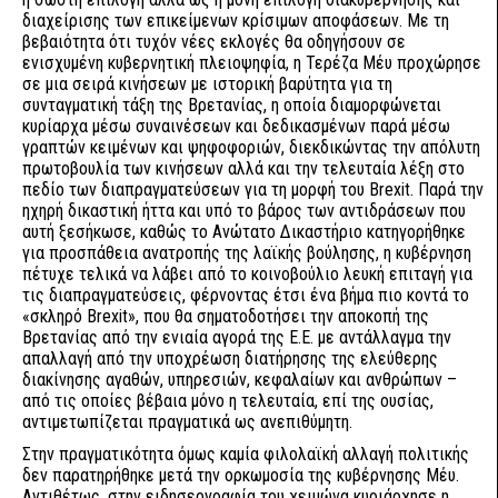
διαχείρισης των επικείμενων κρίσιμων αποφάσεων. Με τη
βεβαιότητα ότι τυχόν νέες εκλογές θα οδηγήσουν σε
ενισχυμένη κυβερνητική πλειοψηφία, η Τερέζα Μέυ προχώρησε
σε μια σειρά κινήσεων με ιστορική βαρύτητα για τη
συνταγματική τάξη της Βρετανίας, η οποία διαμορφώνεται
κυρίαρχα μέσω συναινέσεων και δεδικασμένων παρά μέσω
γραπτών κειμένων και ψηφοφοριών, διεκδικώντας την απόλυτη
πρωτοβουλία των κινήσεων αλλά και την τελευταία λέξη στο
πεδίο των διαπραγματεύσεων για τη μορφή του Brexit. Παρά την
ηχηρή δικαστική ήττα και υπό το βάρος των αντιδράσεων που
αυτή ξεσήκωσε, καθώς το Ανώτατο Δικαστήριο κατηγορήθηκε
για προσπάθεια ανατροπής της λαϊκής βούλησης, η κυβέρνηση
πέτυχε τελικά να λάβει από το κοινοβούλιο λευκή επιταγή για
τις διαπραγματεύσεις, φέρνοντας έτσι ένα βήμα πιο κοντά το
«σκληρό Brexit», που θα σηματοδοτήσει την αποκοπή της
Βρετανίας από την ενιαία αγορά της Ε.Ε. με αντάλλαγμα την
απαλλαγή από την υποχρέωση διατήρησης της ελεύθερης
διακίνησης αγαθών, υπηρεσιών, κεφαλαίων και ανθρώπων –
από τις οποίες βέβαια μόνο η τελευταία, επί της ουσίας,
αντιμετωπίζεται πραγματικά ως ανεπιθύμητη.
Στην πραγματικότητα όμως καμία φιλολαϊκή αλλαγή πολιτικής
δεν παρατηρήθηκε μετά την ορκωμοσία της κυβέρνησης Μέυ.
Αντιθέτως, στην ειδησεογραφία του χειμώνα κυριάρχησε η