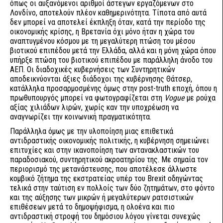
όπως οι αυξανόμενοι αριθμοί άστεγων εργαζόμενων στο
Λονδίνο, αποτελούν πλέον καθημερινότητα. Τίποτα από αυτά
δεν μπορεί να αποτελεί έκπληξη όταν, κατά την περίοδο της
οικονομικής κρίσης, η Βρετανία όχι μόνο ήταν η χώρα του
αναπτυγμένου κόσμου με τη μεγαλύτερη πτώση του μέσου
βιοτικού επιπέδου μετά την Ελλάδα, αλλά και η μόνη χώρα όπου
υπήρξε πτώση του βιοτικού επιπέδου με παράλληλη άνοδο του
ΑΕΠ. Οι διαδοχικές κυβερνήσεις των Συντηρητικών
αποδεικνύονται άξιες διάδοχοι της κυβέρνησης Θάτσερ,
κατάλληλα προσαρμοσμένης όμως στην post-truth εποχή, όπου η
πρωθυπουργός μπορεί να φωτογραφίζεται στη
Vogue
με ρούχα
αξίας χιλιάδων λιρών, χωρίς καν την υποχρέωση να
αναγνωρίζει την κοινωνική πραγματικότητα.
Παράλληλα όμως με την υλοποίηση μιας επιθετικά
αντιδραστικής οικονομικής πολιτικής, η κυβέρνηση σημειώνει
επιτυχίες και στην ικανοποίηση των αντανακλαστικών του
παραδοσιακού, συντηρητικού ακροατηρίου της. Με σημαία τον
περιορισμό της μετανάστευσης, που αποτέλεσε άλλωστε
κομβικό ζήτημα της εκστρατείας υπέρ του Brexit οδηγώντας
τελικά στην ταύτιση εν πολλοίς των δύο ζητημάτων, στο φόντο
και της αύξησης των μικρών ή μεγαλύτερων ρατσιστικών
επιθέσεων μετά το δημοψήφισμα, η ολοένα και πιο
αντιδραστική στροφή του δημόσιου λόγου γίνεται συνεχώς