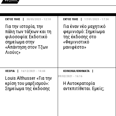
#έξοδος
|
|
ΕΚΤΟΣ ΥΛΗΣ
30/05/2023 - 12:10
ΕΚΤΟΣ ΥΛΗΣ
17/01/2023 - 17:34
Για την ιστορία, την
Για έναν νέο μαχητικό
πάλη των τάξεων και τη
φεμινισμό: Σημείωμα
φιλοσοφία: Εκδοτικό
της έκδοσης στο
σημείωμα στην
«Φεμινιστικό
«Απάντηση στον Τζων
μανιφέστο»
Λιούις»
|
|
ΘΕΩΡΙΑ
16/12/2021 - 14:44
ΚΟΙΝΩΝΙΑ/ΚΙΝΗΜΑΤΑ
09/02/2021 - 16:16
Louis Althusser «Για την
Η Αυτοκρατορία
κρίση του μαρξισμού»:
αντεπιτίθεται. Εμείς;
Σημείωμα της έκδοσης