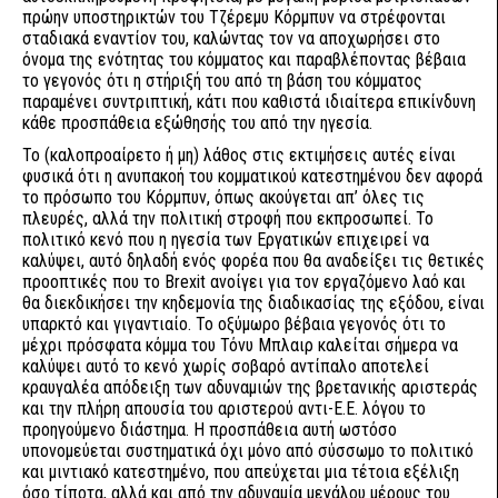
πρώην υποστηρικτών του Τζέρεμυ Κόρμπυν να στρέφονται
σταδιακά εναντίον του, καλώντας τον να αποχωρήσει στο
όνομα της ενότητας του κόμματος και παραβλέποντας βέβαια
το γεγονός ότι η στήριξή του από τη βάση του κόμματος
παραμένει συντριπτική, κάτι που καθιστά ιδιαίτερα επικίνδυνη
κάθε προσπάθεια εξώθησής του από την ηγεσία.
Το (καλοπροαίρετο ή μη) λάθος στις εκτιμήσεις αυτές είναι
φυσικά ότι η ανυπακοή του κομματικού κατεστημένου δεν αφορά
το πρόσωπο του Κόρμπυν, όπως ακούγεται απ’ όλες τις
πλευρές, αλλά την πολιτική στροφή που εκπροσωπεί. Το
πολιτικό κενό που η ηγεσία των Εργατικών επιχειρεί να
καλύψει, αυτό δηλαδή ενός φορέα που θα αναδείξει τις θετικές
προοπτικές που το Brexit ανοίγει για τον εργαζόμενο λαό και
θα διεκδικήσει την κηδεμονία της διαδικασίας της εξόδου, είναι
υπαρκτό και γιγαντιαίο. Το οξύμωρο βέβαια γεγονός ότι το
μέχρι πρόσφατα κόμμα του Τόνυ Μπλαιρ καλείται σήμερα να
καλύψει αυτό το κενό χωρίς σοβαρό αντίπαλο αποτελεί
κραυγαλέα απόδειξη των αδυναμιών της βρετανικής αριστεράς
και την πλήρη απουσία του αριστερού αντι-Ε.Ε. λόγου το
προηγούμενο διάστημα. Η προσπάθεια αυτή ωστόσο
υπονομεύεται συστηματικά όχι μόνο από σύσσωμο το πολιτικό
και μιντιακό κατεστημένο, που απεύχεται μια τέτοια εξέλιξη
όσο τίποτα, αλλά και από την αδυναμία μεγάλου μέρους του