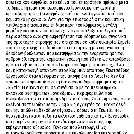
εσωτερικού εμφυλίου στο κόμμα που επικράτησε αμέσως μετά
το δημοψήφισμα του περασμένου Ιουνίου, με την ανοιχτή
αμφισβήτηση της (εκλεγμένης από τα μέλη) ηγεσίας από τον
κομματικό μηχανισμό. Αντί για την επιστροφή στην κομματική
πειθαρχία ή ακόμα και τη διάσπαση του κόμματος, μεγάλη
μερίδα βουλευτών και στελεχών έχει επιλέξει τη λιγότερο ή
περισσότερο ανοιχτή αμφισβήτηση του Κόρμπυν και συνολικά
της αριστερής στροφής που επιχειρεί σε κάθε ευκαιρία. Σημείο
ποιοτικής τομής στη διαδικασία αυτή ήταν η μαζική ανυπακοή
δεκάδων βουλευτών που καταψήφισαν την ενεργοποίηση του
άρθρου 50, παρά την κομματική γραμμή που έθετε ως απαράβατο
όρο το σεβασμό στο αποτέλεσμα του δημοψηφίσματος, αλλά
και η κατακραυγή απέναντι στον Κόρμπυν από τους Σκωτσέζους
Εργατικούς όταν εξέφρασε την άποψη ότι το Λονδίνο δεν θα
πρέπει να παρεμποδίσει τη διενέργεια δημοψηφίσματος στη
Σκωτία. Η εικόνα αυτή, σε συνδυασμό με το πλειοψηφικό
εκλογικό σύστημα των μονοεδρικών περιφερειών, που
διευκολύνει την κατάκτηση εδρών από τους Συντηρητικούς όταν
εκείνοι συσπειρώνουν την ψήφο ως εγγυητές του Brexit αλλά
και την απώλεια δεκάδων σίγουρων εδρών στη Σκωτία, που
δυσχεραίνει κατά πολύ τα εκλογικά μαθηματικά των Εργατικών,
απομακρύνει σημαντικά το ενδεχόμενο κατάκτησης της
κυβερνητικής εξουσίας. Γεγονός που λειτουργεί ως
αυτοεκπληρούμενη προφητεία, με μεγάλη μερίδα μετριοπαθών