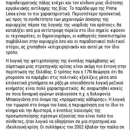
παραδειγματικής πάλης ενέχει και τον κίνδυνο μιας ιδιότυπης
εργαλειακής αντίληψης της βίας. Το παράδειγμα της Prima
Linea είναι το πιο χαρακτηριστικό. Περισσότερο προσεκτική
ως προς τη συνθετότητα των μηχανισμών άσκησης της
κυριαρχίας πέραν της λογικής της «καρδιάς του κράτους», θα
καταλήξει από μια αντίστροφη πορεία στο ίδιο σημείο: εφόσον
οι τεχνοκράτες, οι δημοσιογράφοι, οι καθηγητές πανεπιστημίου
συμβάλλουν στην κυριαρχία όσο και οι παραδοσιακοί πολιτικοί
στόχοι, ας χτυπηθούν «επιχειρησιακά» και αυτοί με τον ίδιο
τρόπο.
Η λογική της φετιχοποίησης της ένοπλης παρέμβασης ως
σύμπτωμα μιας στρατηγικής κρίσης είναι ακόμη πιο έντονη στην
περίπτωση της Ελλάδας. Ο τρόπος που η 17Ν θεώρησε ότι θα
μπορούσε να παρέμβει στις πολιτικές εξελίξεις μέσα από
επιλεκτικά χτυπήματα σε ρήξη με οποιαδήποτε λογική μαζικού
κινήματος είναι πολύ χαρακτηριστικός. Ας αναρωτηθεί κανείς
σε ποια δυναμική αγώνων αναλογούσε π.χ. η δολοφονία
Μπακογιάννη στο όνομα της «πραγματικής κάθαρσης»; Η λογική
του τιμωρού στο όνομα του λαού, η περιφρόνηση για το ίδιο το
κίνημα και την Αριστερά, ο ένοπλος λαϊκισμός της
προσωποποίησης σχέσεων εξουσίας που είναι πολύ πιο
σύνθετες, ήταν λογικό να οδηγήσουν σε μια στρατηγική και
ιδεολογική κρίση. Οι συλλήψεις του 2002 έβαλαν την παύλα σε