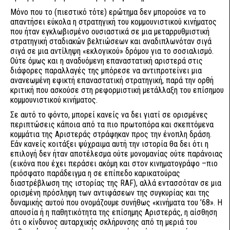
Μόνο που το (πιεστικό τότε) ερώτημα δεν μπορούσε να το
απαντήσει εύκολα η στρατηγική του κομμουνιστικού κινήματος
που ήταν εγκλωβισμένο ουσιαστικά σε μια μεταρρυθμιστική
στρατηγική σταδιακών βελτιώσεων και αναδιπλωνόταν σιγά
σιγά σε μια αντίληψη «εκλογικού» δρόμου για το σοσιαλισμό.
Ούτε όμως και η αναδυόμενη επαναστατική αριστερά στις
διάφορες παραλλαγές της μπόρεσε να αντιπροτείνει μια
ανανεωμένη εφικτή επαναστατική στρατηγική, παρά την ορθή
κριτική που ασκούσε στη ρεφορμιστική μετάλλαξη του επίσημου
κομμουνιστικού κινήματος.
Σε αυτό το φόντο, μπορεί κανείς να δει γιατί σε ορισμένες
περιπτώσεις κάποια από τα πιο πρωτοπόρα και σκεπτόμενα
κομμάτια της Αριστεράς στράφηκαν προς την ένοπλη δράση.
Εάν κανείς κοιτάξει ψύχραιμα αυτή την ιστορία θα δει ότι η
επιλογή δεν ήταν αποτέλεσμα ούτε μονομανίας ούτε παράνοιας
(εικόνα που έχει περάσει ακόμη και στον κινηματογράφο –πιο
πρόσφατο παράδειγμα η σε επίπεδο καρικατούρας
διαστρέβλωση της ιστορίας της RAF), αλλά εντασσόταν σε μια
ορισμένη πρόσληψη των αντιφάσεων της συγκυρίας και της
δυναμικής αυτού που ονομάζουμε συνήθως «κινήματα του ’68». Η
απουσία ή η παθητικότητα της επίσημης Αριστεράς, η αίσθηση
ότι ο κίνδυνος αυταρχικής σκλήρυνσης από τη μεριά του