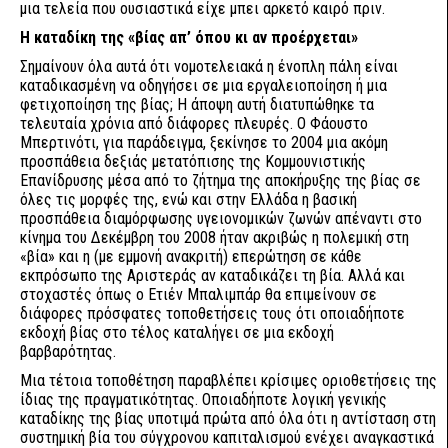
μια τελεία που ουσιαστικά είχε μπει αρκετό καιρό πριν.
Η καταδίκη της «βίας απ’ όπου κι αν προέρχεται»
Σημαίνουν όλα αυτά ότι νομοτελειακά η ένοπλη πάλη είναι
καταδικασμένη να οδηγήσει σε μια εργαλειοποίηση ή μια
φετιχοποίηση της βίας; Η άποψη αυτή διατυπώθηκε τα
τελευταία χρόνια από διάφορες πλευρές. Ο Φάουστο
Μπερτινότι, για παράδειγμα, ξεκίνησε το 2004 μια ακόμη
προσπάθεια δεξιάς μετατόπισης της Κομμουνιστικής
Επανίδρυσης μέσα από το ζήτημα της αποκήρυξης της βίας σε
όλες τις μορφές της, ενώ και στην Ελλάδα η βασική
προσπάθεια διαμόρφωσης υγειονομικών ζωνών απέναντι στο
κίνημα του Δεκέμβρη του 2008 ήταν ακριβώς η πολεμική στη
«βία» και η (με εμμονή ανακριτή) επερώτηση σε κάθε
εκπρόσωπο της Αριστεράς αν καταδικάζει τη βία. Αλλά και
στοχαστές όπως ο Ετιέν Μπαλιμπάρ θα επιμείνουν σε
διάφορες πρόσφατες τοποθετήσεις τους ότι οποιαδήποτε
εκδοχή βίας στο τέλος καταλήγει σε μια εκδοχή
βαρβαρότητας.
Μια τέτοια τοποθέτηση παραβλέπει κρίσιμες οριοθετήσεις της
ίδιας της πραγματικότητας. Οποιαδήποτε λογική γενικής
καταδίκης της βίας υποτιμά πρώτα από όλα ότι η αντίσταση στη
συστημική βία του σύγχρονου καπιταλισμού ενέχει αναγκαστικά