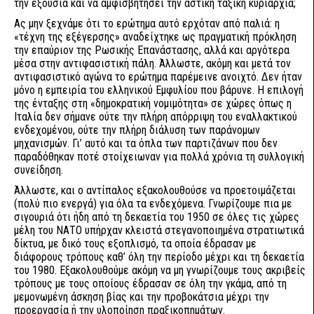
την εξουσία και να αμφισβητήσει την αστική ταξική κυριαρχία;
Ας μην ξεχνάμε ότι το ερώτημα αυτό ερχόταν από παλιά: η
«τέχνη της εξέγερσης» αναδείχτηκε ως πραγματική πρόκληση
την επαύριον της Ρωσικής Επανάστασης, αλλά και αργότερα
μέσα στην αντιφασιστική πάλη. Άλλωστε, ακόμη και μετά τον
αντιφασιστικό αγώνα το ερώτημα παρέμεινε ανοιχτό. Δεν ήταν
μόνο η εμπειρία του ελληνικού Εμφυλίου που βάρυνε. Η επιλογή
της ένταξης στη «δημοκρατική νομιμότητα» σε χώρες όπως η
Ιταλία δεν σήμανε ούτε την πλήρη απόρριψη του εναλλακτικού
ενδεχομένου, ούτε την πλήρη διάλυση των παράνομων
μηχανισμών. Γι’ αυτό και τα όπλα των παρτιζάνων που δεν
παραδόθηκαν ποτέ στοίχειωναν για πολλά χρόνια τη συλλογική
συνείδηση.
Άλλωστε, και ο αντίπαλος εξακολουθούσε να προετοιμάζεται
(πολύ πιο ενεργά) για όλα τα ενδεχόμενα. Γνωρίζουμε πια με
σιγουριά ότι ήδη από τη δεκαετία του 1950 σε όλες τις χώρες
μέλη του ΝΑΤΟ υπήρχαν κλειστά στεγανοποιημένα στρατιωτικά
δίκτυα, με δικό τους εξοπλισμό, τα οποία έδρασαν με
διάφορους τρόπους καθ’ όλη την περίοδο μέχρι και τη δεκαετία
του 1980. Εξακολουθούμε ακόμη να μη γνωρίζουμε τους ακριβείς
τρόπους με τους οποίους έδρασαν σε όλη την γκάμα, από τη
μεμονωμένη άσκηση βίας και την προβοκάτσια μέχρι την
προεργασία ή την υλοποίηση πραξικοπημάτων.