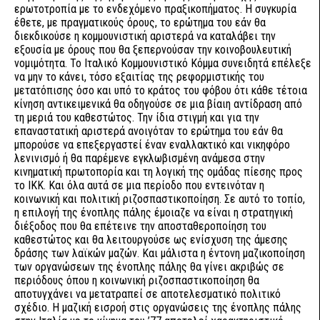
ερωτοτροπία με το ενδεχόμενο πραξικοπήματος. Η συγκυρία
έθετε, με πραγματικούς όρους, το ερώτημα του εάν θα
διεκδικούσε η κομμουνιστική αριστερά να καταλάβει την
εξουσία με όρους που θα ξεπερνούσαν την κοινοβουλευτική
νομιμότητα. Το Ιταλικό Κομμουνιστικό Κόμμα συνειδητά επέλεξε
να μην το κάνει, τόσο εξαιτίας της ρεφορμιστικής του
μετατόπισης όσο και υπό το κράτος του φόβου ότι κάθε τέτοια
κίνηση αντικειμενικά θα οδηγούσε σε μια βίαιη αντίδραση από
τη μεριά του καθεστώτος. Την ίδια στιγμή και για την
επαναστατική αριστερά ανοιγόταν το ερώτημα του εάν θα
μπορούσε να επεξεργαστεί έναν εναλλακτικό και νικηφόρο
λενινισμό ή θα παρέμενε εγκλωβισμένη ανάμεσα στην
κινηματική πρωτοπορία και τη λογική της ομάδας πίεσης προς
το ΙΚΚ. Και όλα αυτά σε μια περίοδο που εντεινόταν η
κοινωνική και πολιτική ριζοσπαστικοποίηση. Σε αυτό το τοπίο,
η επιλογή της ένοπλης πάλης έμοιαζε να είναι η στρατηγική
διέξοδος που θα επέτεινε την αποσταθεροποίηση του
καθεστώτος και θα λειτουργούσε ως ενίσχυση της άμεσης
δράσης των λαϊκών μαζών. Και μάλιστα η έντονη μαζικοποίηση
των οργανώσεων της ένοπλης πάλης θα γίνει ακριβώς σε
περιόδους όπου η κοινωνική ριζοσπαστικοποίηση θα
αποτυγχάνει να μετατραπεί σε αποτελεσματικό πολιτικό
σχέδιο. Η μαζική εισροή στις οργανώσεις της ένοπλης πάλης