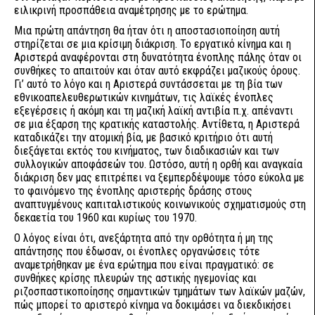
ειλικρινή προσπάθεια αναμέτρησης με το ερώτημα.
Μια πρώτη απάντηση θα ήταν ότι η αποστασιοποίηση αυτή
στηρίζεται σε μια κρίσιμη διάκριση. Το εργατικό κίνημα και η
Αριστερά αναφέρονται στη δυνατότητα ένοπλης πάλης όταν οι
συνθήκες το απαιτούν και όταν αυτό εκφράζει μαζικούς όρους.
Γι’ αυτό το λόγο και η Αριστερά συντάσσεται με τη βία των
εθνικοαπελευθερωτικών κινημάτων, τις λαϊκές ένοπλες
εξεγέρσεις ή ακόμη και τη μαζική λαϊκή αντιβία π.χ. απέναντι
σε μια έξαρση της κρατικής καταστολής. Αντίθετα, η Αριστερά
καταδικάζει την ατομική βία, με βασικό κριτήριο ότι αυτή
διεξάγεται εκτός του κινήματος, των διαδικασιών και των
συλλογικών αποφάσεών του. Ωστόσο, αυτή η ορθή και αναγκαία
διάκριση δεν μας επιτρέπει να ξεμπερδέψουμε τόσο εύκολα με
το φαινόμενο της ένοπλης αριστερής δράσης στους
αναπτυγμένους καπιταλιστικούς κοινωνικούς σχηματισμούς στη
δεκαετία του 1960 και κυρίως του 1970.
Ο λόγος είναι ότι, ανεξάρτητα από την ορθότητα ή μη της
απάντησης που έδωσαν, οι ένοπλες οργανώσεις τότε
αναμετρήθηκαν με ένα ερώτημα που είναι πραγματικό: σε
συνθήκες κρίσης πλευρών της αστικής ηγεμονίας και
ριζοσπαστικοποίησης σημαντικών τμημάτων των λαϊκών μαζών,
πώς μπορεί το αριστερό κίνημα να δοκιμάσει να διεκδικήσει