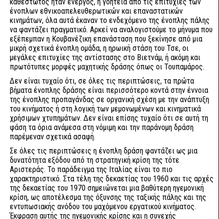
καθεστώτος ήταν ενεργός, η γοητεία από τις επιτυχίες των
ένοπλων εθνικοαπελευθερωτικών και επαναστατικών
κινημάτων, όλα αυτά έκαναν το ενδεχόμενο της ένοπλης πάλης
να φαντάζει πραγματικό. Αρκεί να αναλογιστούμε το μήνυμα που
εξέπεμπαν η Κουβανέζικη επανάσταση που ξεκίνησε από μια
μικρή σχετικά ένοπλη ομάδα, η ηρωική στάση του Τσε, οι
μεγάλες επιτυχίες της αντίστασης στο Βιετνάμ, ή ακόμη και
πρωτότυπες μορφές μαχητικής δράσης όπως οι Τουπαμάρος.
Δεν είναι τυχαίο ότι, σε όλες τις περιπτώσεις, τα πρώτα
βήματα ένοπλης δράσης είναι περισσότερο κοντά στην έννοια
της ένοπλης προπαγάνδας σε οργανική σχέση με την ανάπτυξη
του κινήματος ή στη λογική των μεμονωμένων και κινηματικά
χρήσιμων χτυπημάτων. Δεν είναι επίσης τυχαίο ότι σε αυτή τη
φάση τα όρια ανάμεσα στη νόμιμη και την παράνομη δράση
παρέμεναν σχετικά ασαφή.
Σε όλες τις περιπτώσεις η ένοπλη δράση φαντάζει ως μια
δυνατότητα εξόδου από τη στρατηγική κρίση της τότε
Αριστεράς. Το παράδειγμα της Ιταλίας είναι το πιο
χαρακτηριστικό. Στα τέλη της δεκαετίας του 1960 και τις αρχές
της δεκαετίας του 1970 σημειώνεται μια βαθύτερη ηγεμονική
κρίση, ως αποτέλεσμα της όξυνσης της ταξικής πάλης και της
εντυπωσιακής ανόδου του μαχόμενου εργατικού κινήματος.
Έκφραση αυτής της ηγεμονικής κρίσης και η συνεχής