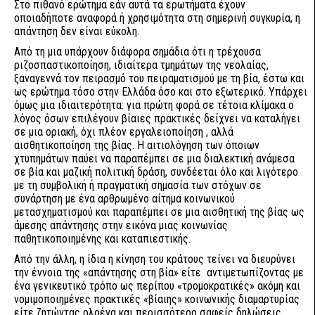
Στο πιθανό ερώτημα εάν αυτά τα ερωτήματα έχουν
οποιαδήποτε αναφορά ή χρησιμότητα στη σημερινή συγκυρία, η
απάντηση δεν είναι εύκολη.
Από τη μια υπάρχουν διάφορα σημάδια ότι η τρέχουσα
ριζοσπαστικοποίηση, ιδιαίτερα τμημάτων της νεολαίας,
ξαναγεννά τον πειρασμό του πειραματισμού με τη βία, έστω και
ως ερώτημα τόσο στην Ελλάδα όσο και στο εξωτερικό. Υπάρχει
όμως μια ιδιαιτερότητα: για πρώτη φορά σε τέτοια κλίμακα ο
λόγος όσων επιλέγουν βίαιες πρακτικές δείχνει να καταλήγει
σε μια οριακή, όχι πλέον εργαλειοποίηση , αλλά
αισθητικοποίηση της βίας. Η αιτιολόγηση των όποιων
χτυπημάτων παύει να παραπέμπει σε μια διαλεκτική ανάμεσα
σε βία και μαζική πολιτική δράση, συνδέεται όλο και λιγότερο
με τη συμβολική ή πραγματική σημασία των στόχων σε
συνάρτηση με ένα αρθρωμένο αίτημα κοινωνικού
μετασχηματισμού και παραπέμπει σε μια αισθητική της βίας ως
άμεσης απάντησης στην εικόνα μιας κοινωνίας
παθητικοποιημένης και καταπιεστικής.
Από την άλλη, η ίδια η κίνηση του κράτους τείνει να διευρύνει
την έννοια της «απάντησης στη βία» είτε αντιμετωπίζοντας με
ένα γενικευτικό τρόπο ως περίπου «τρομοκρατικές» ακόμη και
νομιμοποιημένες πρακτικές «βίαιης» κοινωνικής διαμαρτυρίας
είτε ζητώντας ολοένα και περισσότερο σαφείς δηλώσεις