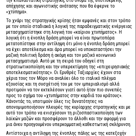
την επαναστατική στρατηγική, στο όνομα της υποτιθέμενης
απήχησης και αγωνιστικής ανάτασης που θα έφερνε το
«χτύπημα».
Το χνάρι της στρατηγικής κρίσης ήταν εμφανές και στον τρόπο
με τον οποίο σταδιακά η λογική της παραδειγματικής ενέργειας
μετασχηματίστηκε στη λογική του «καίριου χτυπήματος». Η
λογική ότι η ένοπλη δράση μπορεί να είναι πρωτοπόρα
μετατοπίστηκε στην αντίληψη ότι μόνο η ένοπλη δράση μπορεί
να έχει αποτέλεσμα και άρα μπορεί να υποκαταστήσει την
μαζική πολιτική δράση ή ακόμη και τον μαζικό κοινωνικό
μετασχηματισμό. Αυτό με τη σειρά του οδηγεί στη
στρατιωτικοποίηση και την υπερεκτίμηση της «επιχειρησιακής
αποτελεσματικότητας». Οι Ερυθρές Ταξιαρχίες έχουν στα
χέρια τους τον Μόρο να αναλύει όλο το ιταλικό πλέγμα
εξουσίας και τη συσχέτισή του με τον ιμπεριαλισμό αλλά
προτιμούν να τον εκτελέσουν γιατί αυτό ήταν πιο συνεπές
προς το σχήμα του «χτυπήματος στην καρδιά του κράτους».
Κάνοντάς το, υποτιμούν όλες τις δυνατότητες να
απονομιμοποιήσουν πλευρές της κυρίαρχης στρατηγικής και με
αυτό τον τρόπο να ενισχύσουν τη ριζοσπαστικοποίηση των
λαϊκών μαζών και προσφέρουν το άλλοθι και την αφορμή για
μια άνευ προηγουμένου υπερκομματική καθεστωτική σκλήρυνση.
Αντίστοιχα η αντίληψη της ένοπλης πάλης ως της κατεξοχήν