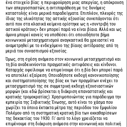
ένα στοιχείο βίας: η περιφρούρηση μιας απεργίας, η απόκρουση
των απεργοσπαστών, η αντιπαράθεση με τις δυνάμεις
καταστολής είναι μερικά παραδείγματα. Επιπλέον, πλευρές της
ίδιας της υλικότητας της αστικής εξουσίας συνεπάγονται ότι
αυτό που στα κλασικά κείμενα ορίστηκε ως η «συντριβή του
αστικού κράτους» δεν μπορεί παρά να είναι βίαια. Αλλά και ως
άμυνα μπορεί κανείς να υποθέσει ότι οποιοδήποτε βήμα
κοινωνικού μετασχηματισμού αναγκαστικά θα χρειαστεί να
αναμετρηθεί με το ενδεχόμενο της βίαιης αντίδρασης από τη
μεριά του συνασπισμού εξουσίας.
Όμως, στη σχέση ανάμεσα στον κοινωνικό μετασχηματισμό και
τη βία αναδεικνύονται πραγματικές αντιφάσεις και κίνδυνοι.
Καταρχάς οφείλουμε να επιμείνουμε ότι η βία δεν μπορεί παρά
να αποτελεί εξαίρεση. Οποιαδήποτε εκδοχή κανονικοποίησης
και συστηματοποίησης της βίας εκ των πραγμάτων ενέχει το
μετασχηματισμό της σε συμμετρική εκδοχή εξουσιαστικών
μορφών (και εδώ βρίσκεται η διάκριση επαναστατικής και
κρατικής τρομοκρατίας). Χρησιμοποιώντας για παράδειγμα την
εμπειρία της Σοβιετικής Ένωσης, αυτό είναι το χάσμα που
χωρίζει τα όποια έκτακτα μέτρα της περιόδου του Εμφυλίου
Πολέμου από τη συστηματική κρατική βία των εκκαθαρίσεων
της δεκαετίας του 1930. Γι’ αυτό το λόγο χρειάζεται να
επιμένουμε στη διάκριση ανάμεσα στην κοινωνική και πολιτική