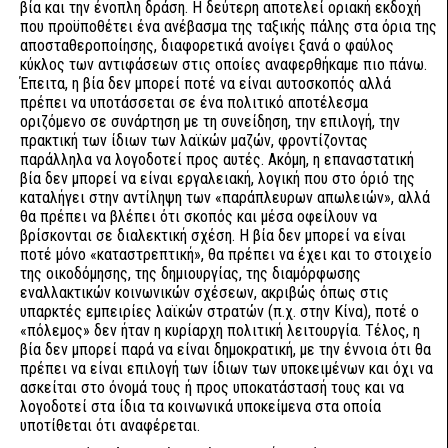
βία και την ένοπλη δράση. Η δεύτερη αποτελεί οριακή εκδοχή
που προϋποθέτει ένα ανέβασμα της ταξικής πάλης στα όρια της
αποσταθεροποίησης, διαφορετικά ανοίγει ξανά ο φαύλος
κύκλος των αντιφάσεων στις οποίες αναφερθήκαμε πιο πάνω.
Έπειτα, η βία δεν μπορεί ποτέ να είναι αυτοσκοπός αλλά
πρέπει να υποτάσσεται σε ένα πολιτικό αποτέλεσμα
οριζόμενο σε συνάρτηση με τη συνείδηση, την επιλογή, την
πρακτική των ίδιων των λαϊκών μαζών, φροντίζοντας
παράλληλα να λογοδοτεί προς αυτές. Ακόμη, η επαναστατική
βία δεν μπορεί να είναι εργαλειακή, λογική που στο όριό της
καταλήγει στην αντίληψη των «παράπλευρων απωλειών», αλλά
θα πρέπει να βλέπει ότι σκοπός και μέσα οφείλουν να
βρίσκονται σε διαλεκτική σχέση. Η βία δεν μπορεί να είναι
ποτέ μόνο «καταστρεπτική», θα πρέπει να έχει και το στοιχείο
της οικοδόμησης, της δημιουργίας, της διαμόρφωσης
εναλλακτικών κοινωνικών σχέσεων, ακριβώς όπως στις
υπαρκτές εμπειρίες λαϊκών στρατών (π.χ. στην Κίνα), ποτέ ο
«πόλεμος» δεν ήταν η κυρίαρχη πολιτική λειτουργία. Τέλος, η
βία δεν μπορεί παρά να είναι δημοκρατική, με την έννοια ότι θα
πρέπει να είναι επιλογή των ίδιων των υποκειμένων και όχι να
ασκείται στο όνομά τους ή προς υποκατάστασή τους και να
λογοδοτεί στα ίδια τα κοινωνικά υποκείμενα στα οποία
υποτίθεται ότι αναφέρεται.