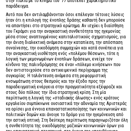
στην Ιταλία με το κίνημα του ’77 αποτελεί χαρακτηριστικό
παράδειγμα.
Αυτό που δεν αντιλαμβάνονταν όσοι επέλεγαν τέτοιες λύσεις
ήταν ότι η επιλογή της ένοπλης δράσης καθαυτή δεν μπορούσε
να απαντήσει στο στρατηγικό ερώτημα. Αν ισχύει η διαίσθηση
του Γκράμσι για την αναγκαστική συνθετότητα της ηγεμονίας
μέσα στους αναπτυγμένους καπιταλιστικούς σχηματισμούς, για
την άνιση διαλεκτική ανάμεσα στην καταπίεση, την απόσπαση
συναίνεσης, την οικοδόμηση συμμαχιών και κατά συνέπεια για
την αναγκαστική υιοθέτηση ενός «πολέμου θέσεων», τότε η
λογική των μεμονωμένων ένοπλων δράσεων, ενείχε τον
κίνδυνο της παλινδρόμησης σε έναν «πόλεμο κινήσεων» που
δεν αντιστοιχούσε στο αντικειμενικό περίγραμμα της
συγκυρίας. Η ταλάντευση ανάμεσα στη ρεφορμιστική
ενσωμάτωση στους θεσμούς και την έξοδο προς την
παραδειγματική ενέργεια στην πραγματικότητα εξέφραζε και
στους δύο πόλους την ίδια στρατηγική κρίση. Στη μία
περίπτωση η λογική της «σταδιακής άλωσης» ενός κράτους
εργαλείου συμπύκνωνε ουσιαστικά την αδυναμία της Αριστεράς
να ορίσει μια έννοια επαναστατικοποίησης των κοινωνικών και
πολιτικών δομών και άνοιγε το δρόμο για την ηγεμόνευση από
την αστική οπτική. Στη δεύτερη περίπτωση παραγνωριζόταν όλη
η συνθετότητα της οικοδόμησης μαζικών κοινωνικών όρων για