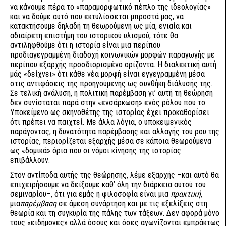
να κάνουμε πέρα το «παραμορφωτικό πέπλο της ιδεολογίας»
και να δούμε αυτό που εκτυλίσσεται μπροστά μας, να
κατακτήσουμε δηλαδή τη θεωρούμενη ως μία, ενιαία και
αδιαίρετη επιστήμη του ιστορικού υλισμού, τότε θα
αντιληφθούμε ότι η ιστορία είναι μια περίπου
προδιαγεγραμμένη διαδοχή κοινωνικών μορφών παραγωγής με
περίπου εξαρχής προσδιορισμένο ορίζοντα. Η διαλεκτική αυτή
μάς «δείχνει» ότι κάθε νέα μορφή είναι εγγεγραμμένη μέσα
στις αντιφάσεις της προηγούμενης ως συνθήκη διάλυσής της.
Σε τελική ανάλυση, η πολιτική παρέμβαση γι’ αυτή τη θεώρηση
δεν συνίσταται παρά στην «ενσάρκωση» ενός ρόλου που το
Υποκείμενο ως σκηνοθέτης της ιστορίας έχει προκαθορίσει
ότι πρέπει να παιχτεί. Με άλλα λόγια, ο υποκειμενικός
παράγοντας, η δυνατότητα παρέμβασης και αλλαγής του ρου της
ιστορίας, περιορίζεται εξαρχής μέσα σε κάποια θεωρούμενα
ως «δομικά» όρια που οι νόμοι κίνησης της ιστορίας
επιβάλλουν.
Στον αντίποδα αυτής της θεώρησης, λέμε εξαρχής –και αυτό θα
επιχειρήσουμε να δείξουμε καθ’ όλη την διάρκεια αυτού του
σεμιναρίου–, ότι για εμάς η φιλοσοφία είναι μια
πρακτική
,
μια
παρέμβαση
σε άμεση συνάρτηση και με τις εξελίξεις στη
θεωρία και τη συγκυρία της πάλης των τάξεων. Δεν αφορά μόνο
τους «ειδήμονες» αλλά όσους και όσες αγωνίζονται εμπράκτως