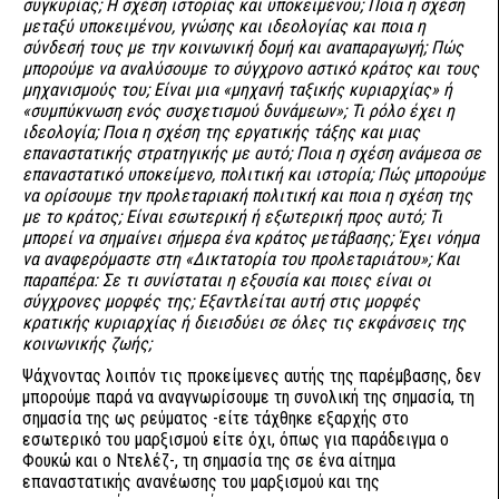
συγκυρίας; Η σχέση ιστορίας και υποκειμένου; Ποια η σχέση
μεταξύ υποκειμένου, γνώσης και ιδεολογίας και ποια η
σύνδεσή τους με την κοινωνική δομή και αναπαραγωγή; Πώς
μπορούμε να αναλύσουμε το σύγχρονο αστικό κράτος και τους
μηχανισμούς του; Είναι μια «μηχανή ταξικής κυριαρχίας» ή
«συμπύκνωση ενός συσχετισμού δυνάμεων»; Τι ρόλο έχει η
ιδεολογία; Ποια η σχέση της εργατικής τάξης και μιας
επαναστατικής στρατηγικής με αυτό; Ποια η σχέση ανάμεσα σε
επαναστατικό υποκείμενο, πολιτική και ιστορία; Πώς μπορούμε
να ορίσουμε την προλεταριακή πολιτική και ποια η σχέση της
με το κράτος; Είναι εσωτερική ή εξωτερική προς αυτό; Τι
μπορεί να σημαίνει σήμερα ένα κράτος μετάβασης; Έχει νόημα
να αναφερόμαστε στη «Δικτατορία του προλεταριάτου»; Και
παραπέρα: Σε τι συνίσταται η εξουσία και ποιες είναι οι
σύγχρονες μορφές της; Εξαντλείται αυτή στις μορφές
κρατικής κυριαρχίας ή διεισδύει σε όλες τις εκφάνσεις της
κοινωνικής ζωής;
Ψάχνοντας λοιπόν τις προκείμενες αυτής της παρέμβασης, δεν
μπορούμε παρά να αναγνωρίσουμε τη συνολική της σημασία, τη
σημασία της ως ρεύματος -είτε τάχθηκε εξαρχής στο
εσωτερικό του μαρξισμού είτε όχι, όπως για παράδειγμα ο
Φουκώ και ο Ντελέζ-, τη σημασία της σε ένα αίτημα
επαναστατικής ανανέωσης του μαρξισμού και της