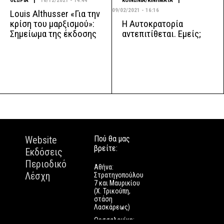
|
|
ΘΕΩΡΙΑ
16/12/2021 - 14:44
ΚΟΙΝΩΝΙΑ/ΚΙΝΗΜΑΤΑ
09/02/2021 - 16:16
Louis Althusser «Για την
Η Αυτοκρατορία
κρίση του μαρξισμού»:
αντεπιτίθεται. Εμείς;
Σημείωμα της έκδοσης
Website
Πού θα μας
βρείτε:
Εκδόσεις
Περιοδικό
Αθήνα:
Λέσχη
Στρατηγοπούλου
7 και Μαυρικίου
(Χ. Τρικούπη,
στάση
Λασκάρεως)
Θεσσαλονίκη: