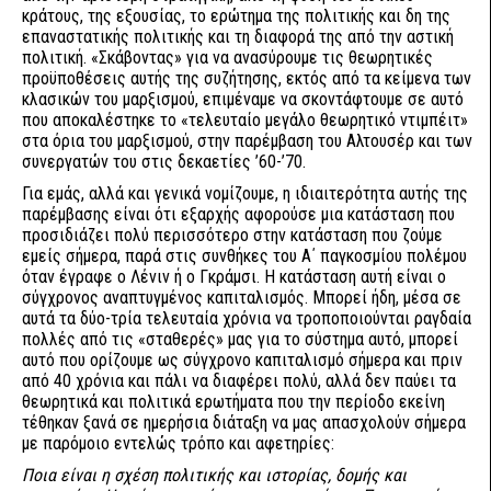
κράτους, της εξουσίας, το ερώτημα της πολιτικής και δη της
επαναστατικής πολιτικής και τη διαφορά της από την αστική
πολιτική. «Σκάβοντας» για να ανασύρουμε τις θεωρητικές
προϋποθέσεις αυτής της συζήτησης, εκτός από τα κείμενα των
κλασικών του μαρξισμού, επιμέναμε να σκοντάφτουμε σε αυτό
που αποκαλέστηκε το «τελευταίο μεγάλο θεωρητικό ντιμπέιτ»
στα όρια του μαρξισμού, στην παρέμβαση του Αλτουσέρ και των
συνεργατών του στις δεκαετίες ’60-’70.
Για εμάς, αλλά και γενικά νομίζουμε, η ιδιαιτερότητα αυτής της
παρέμβασης είναι ότι εξαρχής αφορούσε μια κατάσταση που
προσιδιάζει πολύ περισσότερο στην κατάσταση που ζούμε
εμείς σήμερα, παρά στις συνθήκες του Α΄ παγκοσμίου πολέμου
όταν έγραφε ο Λένιν ή ο Γκράμσι. Η κατάσταση αυτή είναι ο
σύγχρονος αναπτυγμένος καπιταλισμός. Μπορεί ήδη, μέσα σε
αυτά τα δύο-τρία τελευταία χρόνια να τροποποιούνται ραγδαία
πολλές από τις «σταθερές» μας για το σύστημα αυτό, μπορεί
αυτό που ορίζουμε ως σύγχρονο καπιταλισμό σήμερα και πριν
από 40 χρόνια και πάλι να διαφέρει πολύ, αλλά δεν παύει τα
θεωρητικά και πολιτικά ερωτήματα που την περίοδο εκείνη
τέθηκαν ξανά σε ημερήσια διάταξη να μας απασχολούν σήμερα
με παρόμοιο εντελώς τρόπο και αφετηρίες:
Ποια είναι η σχέση πολιτικής και ιστορίας, δομής και