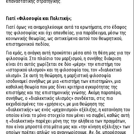
επαναστατικής στρατηγικής.
Γιατί «Φιλοσοφία και Πολιτική»;
Γιατί όμως να αναμοχλεύουμε αυτά τα ερωτήματα, στο έδαφος
της φιλοσοφίας και όχι απευθείας, για παράδειγμα, μέσω της
κοινωνικής θεωρίας, ως αντικείμενα αυτού του θεωρητικού,
επιστημονικού πεδίου;
Για εμάς, η ανάγκη αυτή προκύπτει μέσα από τη θέση μας για την
φιλοσοφία. Στο πλαίσιο του μαρξισμού, η συνήθης διάκριση
είναι ότι αυτός χωρίζεται σε δύο «μέρη»: την επιστήμη του
«ιστορικού υλισμού» και τη φιλοσοφία του, τον «διαλεκτικό
υλισμό». Σε αυτή τη θεώρηση, η μαρξιστική φιλοσοφία
ισοδυναμεί συνήθως με μια «επιστήμη των επιστημών», μια
καθολική θεωρία που μας δίνει κριτήρια εγκυρότητας της
επιστήμης και της επιστημονικής γνώσης. Ακόμη παραπέρα,
συνήθως, ο «διαλεκτικός υλισμός» συνδέεται, στις πιο
εκχυδαϊσμένες του «χρήσεις», με μια θεώρηση της
«διαλεκτικής» ως ενός «μηχανισμού» εξέλιξης, η κατανόηση του
οποίου είναι το μόνο στοιχείο που μένει να συμβεί, καθώς αυτή
η «διαλεκτική» παρέχει μόνη της την αλήθεια των πραγμάτων,
που είναι μπροστά στα μάτια μας και «την κίνηση εξέλιξης» των
οποίων πρέπει απλώς να αναγνωρίσουμε. Αν, δε, μπορέσουμε