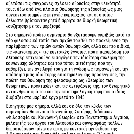
εξετάσει τις σύγχρονες σχέσεις εξουσίας στην υλικότητά
τους, έξω από ένα πλαίσιο θεώρησης της εξουσίας ως μιας
συγκεντροποιημένης μηχανής κυριαρχίας και οι οποίες
άλλωστε βρίσκονταν ρητά ή άρρητα σε διαρκή θεωρητική
«συζήτηση» με τον μαρξισμό.
Στο σημερινό πρώτο σεμινάριο θα εξετάσουμε ακριβώς αυτό το
νέο φιλοσοφικό τοπίο των αρχών του ’60, τις προκείμενες την
παρέμβασης των τριών αυτών θεωρητικών, αλλά και πιο ειδικά,
τις «καινοτομίες», τις κεντρικές έννοιες, που η παρέμβαση του
Αλτουσέρ επιχειρεί να εισαγάγει: την ιδιαίτερη σύλληψη της
κοινωνικής ολότητας και του τύπου αιτιότητας που την
καθορίζει, την αντίληψή του για τη γνώση ως παραγωγή και την
απόπειρα μιας ιδιαίτερης επιστημολογικής προσέγγισης, την
πρώτη του θεώρηση της φιλοσοφίας ως «Θεωρίας των
θεωρητικών πρακτικών» και τις αντιφάσεις της, τον θεωρητικό
αντιανθρωπισμό του και την επιστημολογική τομή που ο ίδιος
διαβάζει στο μαρξικό έργο μετά το 1845.
Εισηγητές μας σήμερα, αλλά και σε όλο τον κύκλο των
σεμιναρίων θα είναι ο Παναγιώτης Σωτήρης, διδάσκων
«Φιλοσοφία και Κοινωνική Θεωρία» στο Πανεπιστήμιο Αιγαίου,
μελετητής του έργου του Αλτουσέρ και συγγραφέας πολλών
δημοσιεύσεων πάνω σε αυτό, με κεντρική την έκδοση της