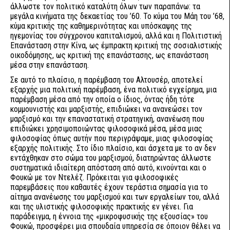
άλλωστε τον πολιτικό καταλύτη όλων των παραπάνω: τα
μεγάλα κινήματα της δεκαετίας του ’60. Το κύμα του Μάη του ’68,
κύμα κριτικής της καθημερινότητας και υπόσκαψης της
ηγεμονίας του σύγχρονου καπιταλισμού, αλλά και η Πολιτιστική
Επανάσταση στην Κίνα, ως έμπρακτη κριτική της σοσιαλιστικής
οικοδόμησης, ως κριτική της επανάστασης, ως επανάσταση
μέσα στην επανάσταση.
Σε αυτό το πλαίσιο, η παρέμβαση του Αλτουσέρ, αποτελεί
εξαρχής μια πολιτική παρέμβαση, ένα πολιτικό εγχείρημα, μια
παρέμβαση μέσα από την οποία ο ίδιος, όντας ήδη τότε
κομμουνιστής και μαρξιστής, επιδιώκει να ανανεώσει τον
μαρξισμό και την επαναστατική στρατηγική, ανανέωση που
επιδιώκει χρησιμοποιώντας φιλοσοφικά μέσα, μέσα μιας
φιλοσοφίας όπως αυτήν που περιγράψαμε, μιας φιλοσοφίας
εξαρχής πολιτικής. Στο ίδιο πλαίσιο, και άσχετα με το αν δεν
εντάχθηκαν στο σώμα του μαρξισμού, διατηρώντας άλλωστε
συστηματικά ιδιαίτερη απόσταση από αυτό, κινούνται και ο
Φουκώ με τον Ντελέζ. Πρόκειται για φιλοσοφικές
παρεμβάσεις που καθαυτές έχουν τεράστια σημασία για το
αίτημα ανανέωσης του μαρξισμού και των εργαλείων του, αλλά
και της υλιστικής φιλοσοφικής πρακτικής εν γένει. Για
παράδειγμα, η έννοια της «μικροφυσικής της εξουσίας» του
Φουκώ, προσφέρει μια σπουδαία υπηρεσία σε όποιον θέλει να