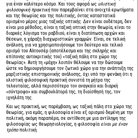
για έναν καλύτερο κόσμο. Και τους αφορά ως
υλιστική
φιλοσοφική πρακτική
που παρεμβαίνει στα ανοιχτά ερωτήματα
και της θεωρίας και της πολιτικής, όντας καταστατικά
ορισμένο μέρος μιας ταξικής οπτικής. Δεν είναι ουδέτερη, δεν
είναι μια μέθοδος, είναι η ταξική οπτική στην θεωρία, είναι το
διαρκές λύγισμα του ραβδιού, είναι η διατύπωση αρχών και
θέσεων, η χάραξη διαχωριστικών γραμμών. Είναι, σε τελική
ανάλυση, για να χρησιμοποιήσουμε τον δεύτερο και τελικό
ορισμό του Αλτουσέρ (αποτέλεσμα και της σκληρής και
επίπονης αυτοκριτικής του) «ταξική πάλη στο χώρο της
θεωρίας». Αυτή τη «μάχη» λοιπόν θέλουμε να την δώσουμε
ώστε να δημιουργήσουμε τον ζωτικό χώρο για την ανάπτυξη της
μαρξιστικής επιστημονικής ανάλυσης, όχι υπό την φενάκη ότι η
υλιστική φιλοσοφική πρακτική συνιστά τη μήτρα της
τελευταίας, αλλά περισσότερο τον αναγκαίο και διαρκή
«σύντροφο» και συμβουλάτορά της, τη διαίσθησή της, τον
ιχνηλάτη της.
Και ως πρακτική, ως παρέμβαση, ως ταξική πάλη στο χώρο της
θεωρίας, για εμάς, η φιλοσοφία είναι εξ ορισμού δεμένη με την
πολιτική, ακόμη παραπέρα, σε αντίθεση με μια αντίληψη της
φιλοσοφίας ως θεωρησιολογίας, η φιλοσοφία
είναι με έναν
τρόπο
πολιτική.