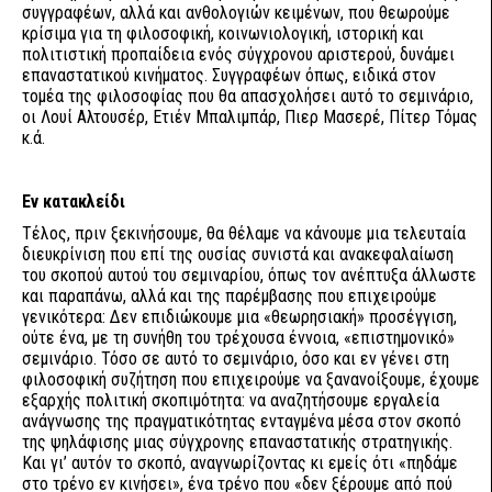
συγγραφέων, αλλά και ανθολογιών κειμένων, που θεωρούμε
κρίσιμα για τη φιλοσοφική, κοινωνιολογική, ιστορική και
πολιτιστική προπαίδεια ενός σύγχρονου αριστερού, δυνάμει
επαναστατικού κινήματος. Συγγραφέων όπως, ειδικά στον
τομέα της φιλοσοφίας που θα απασχολήσει αυτό το σεμινάριο,
οι Λουί Αλτουσέρ, Ετιέν Μπαλιμπάρ, Πιερ Μασερέ, Πίτερ Τόμας
κ.ά.
Εν κατακλείδι
Τέλος, πριν ξεκινήσουμε, θα θέλαμε να κάνουμε μια τελευταία
διευκρίνιση που επί της ουσίας συνιστά και ανακεφαλαίωση
του σκοπού αυτού του σεμιναρίου, όπως τον ανέπτυξα άλλωστε
και παραπάνω, αλλά και της παρέμβασης που επιχειρούμε
γενικότερα: Δεν επιδιώκουμε μια «θεωρησιακή» προσέγγιση,
ούτε ένα, με τη συνήθη του τρέχουσα έννοια, «επιστημονικό»
σεμινάριο. Τόσο σε αυτό το σεμινάριο, όσο και εν γένει στη
φιλοσοφική συζήτηση που επιχειρούμε να ξανανοίξουμε, έχουμε
εξαρχής πολιτική σκοπιμότητα: να αναζητήσουμε εργαλεία
ανάγνωσης της πραγματικότητας ενταγμένα μέσα στον σκοπό
της ψηλάφισης μιας σύγχρονης επαναστατικής στρατηγικής.
Και γι’ αυτόν το σκοπό, αναγνωρίζοντας κι εμείς ότι «πηδάμε
στο τρένο εν κινήσει», ένα τρένο που «δεν ξέρουμε από πού