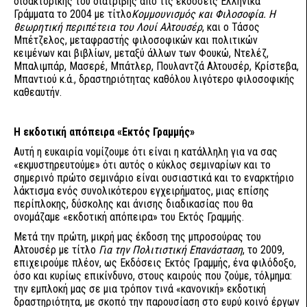
διδακτορικής του διατριβής από τις εκδόσεις Ελληνικά
Γράμματα το 2004 με τίτλο
Κομμουνισμός και Φιλοσοφία. Η
θεωρητική περιπέτεια του Λουί Αλτουσέρ
, και ο Τάσος
Μπέτζελος, μεταφραστής φιλοσοφικών και πολιτικών
κειμένων και βιβλίων, μεταξύ άλλων των Φουκώ, Ντελέζ,
Μπαλιμπάρ, Μασερέ, Μπάτλερ, Πουλαντζά Αλτουσέρ, Κρίστεβα,
Μπαντιού κ.ά., δραστηριότητας καθόλου λιγότερο φιλοσοφικής
καθεαυτήν.
Η εκδοτική απόπειρα «Εκτός Γραμμής»
Αυτή η ευκαιρία νομίζουμε ότι είναι η κατάλληλη για να σας
«εκμυστηρευτούμε» ότι αυτός ο κύκλος σεμιναρίων και το
σημερινό πρώτο σεμινάριο είναι ουσιαστικά και το εναρκτήριο
λάκτισμα ενός συνολικότερου εγχειρήματος, μιας επίσης
περίπλοκης, δύσκολης και άνισης διαδικασίας που θα
ονομάζαμε «εκδοτική απόπειρα» του Εκτός Γραμμής.
Μετά την πρώτη, μικρή μας έκδοση της μπροσούρας του
Αλτουσέρ με τίτλο
Για την Πολιτιστική Επανάσταση
, το 2009,
επιχειρούμε πλέον, ως Εκδόσεις Εκτός Γραμμής, ένα φιλόδοξο,
όσο και κυρίως επικίνδυνο, στους καιρούς που ζούμε, τόλμημα:
την εμπλοκή μας σε μια τρόπον τινά «κανονική» εκδοτική
δραστηριότητα, με σκοπό την παρουσίαση στο ευρύ κοινό έργων