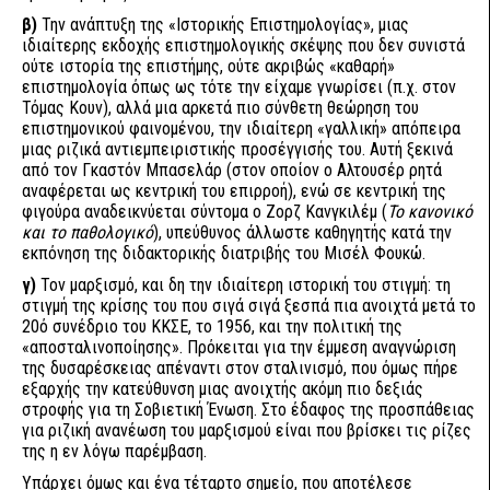
β)
Την ανάπτυξη της «Ιστορικής Επιστημολογίας», μιας
ιδιαίτερης εκδοχής επιστημολογικής σκέψης που δεν συνιστά
ούτε ιστορία της επιστήμης, ούτε ακριβώς «καθαρή»
επιστημολογία όπως ως τότε την είχαμε γνωρίσει (π.χ. στον
Τόμας Κουν), αλλά μια αρκετά πιο σύνθετη θεώρηση του
επιστημονικού φαινομένου, την ιδιαίτερη «γαλλική» απόπειρα
μιας ριζικά αντιεμπειριστικής προσέγγισής του. Αυτή ξεκινά
από τον Γκαστόν Μπασελάρ (στον οποίον ο Αλτουσέρ ρητά
αναφέρεται ως κεντρική του επιρροή), ενώ σε κεντρική της
φιγούρα αναδεικνύεται σύντομα ο Ζορζ Κανγκιλέμ (
Το κανονικό
και το παθολογικό
), υπεύθυνος άλλωστε καθηγητής κατά την
εκπόνηση της διδακτορικής διατριβής του Μισέλ Φουκώ.
γ)
Τον μαρξισμό, και δη την ιδιαίτερη ιστορική του στιγμή: τη
στιγμή της κρίσης του που σιγά σιγά ξεσπά πια ανοιχτά μετά το
20ό συνέδριο του ΚΚΣΕ, το 1956, και την πολιτική της
«αποσταλινοποίησης». Πρόκειται για την έμμεση αναγνώριση
της δυσαρέσκειας απέναντι στον σταλινισμό, που όμως πήρε
εξαρχής την κατεύθυνση μιας ανοιχτής ακόμη πιο δεξιάς
στροφής για τη Σοβιετική Ένωση. Στο έδαφος της προσπάθειας
για ριζική ανανέωση του μαρξισμού είναι που βρίσκει τις ρίζες
της η εν λόγω παρέμβαση.
Υπάρχει όμως και ένα τέταρτο σημείο, που αποτέλεσε