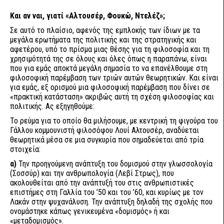
Και αν ναι, γιατί «Αλτουσέρ, Φουκώ, Ντελέζ»;
Σε αυτό το πλαίσιο, αφενός της εμπλοκής των ίδιων με τα
μεγάλα ερωτήματα της πολιτικής και της στρατηγικής και
αφετέρου, υπό το πρίσμα μιας θέσης για τη φιλοσοφία και τη
χρησιμότητά της σε όλους και όλες όπως η παραπάνω, είναι
που για εμάς αποκτά μεγάλη σημασία το να επανέλθουμε στη
φιλοσοφική παρέμβαση των τριών αυτών θεωρητικών. Και είναι
για εμάς, εξ ορισμού μια φιλοσοφική παρέμβαση που δίνει σε
«πρακτική κατάσταση» ακριβώς αυτή τη σχέση φιλοσοφίας και
πολιτικής. Ας εξηγηθούμε:
Το ρεύμα για το οποίο θα μιλήσουμε, με κεντρική τη φιγούρα του
Γάλλου κομμουνιστή φιλοσόφου Λουί Αλτουσέρ, αναδύεται
θεωρητικά μέσα σε μια συγκυρία που σημαδεύεται από τρία
στοιχεία:
α)
Την προηγούμενη ανάπτυξη του δομισμού στην γλωσσολογία
(Σοσσύρ) και την ανθρωπολογία (Λεβί Στρως), που
ακολουθείται από την ανάπτυξή του στις ανθρωπιστικές
επιστήμες στη Γαλλία του ’50 και του ’60, και κυρίως με τον
Λακάν στην ψυχανάλυση. Την ανάπτυξη δηλαδή της σχολής που
ονομάστηκε κάπως γενικευμένα «δομισμός» ή και
«μεταδομισμός».