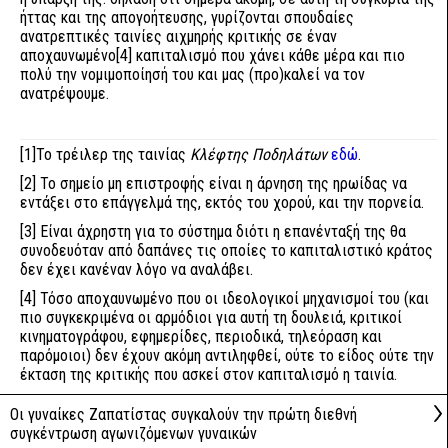
ήττας και της απογοήτευσης, γυρίζονται σπουδαίες
ανατρεπτικές ταινίες αιχμηρής κριτικής σε έναν
αποχαυνωμένο
[4]
καπιταλισμό που χάνει κάθε μέρα και πιο
πολύ την νομιμοποίησή του και μας (προ)καλεί να τον
ανατρέψουμε.
[1]
Το τρέιλερ της ταινίας
Κλέφτης Ποδηλάτων
εδώ
.
[2]
Το σημείο μη επιστροφής είναι η άρνηση της ηρωίδας να
εντάξει στο επάγγελμά της, εκτός του χορού, και την πορνεία.
[3]
Είναι άχρηστη για το σύστημα διότι η επανένταξή της θα
συνοδευόταν από δαπάνες τις οποίες το καπιταλιστικό κράτος
δεν έχει κανέναν λόγο να αναλάβει.
[4]
Τόσο αποχαυνωμένο που οι ιδεολογικοί μηχανισμοί του (και
πιο συγκεκριμένα οι αρμόδιοι για αυτή τη δουλειά, κριτικοί
κινηματογράφου, εφημερίδες, περιοδικά, τηλεόραση και
παρόμοιοι) δεν έχουν ακόμη αντιληφθεί, ούτε το είδος ούτε την
έκταση της κριτικής που ασκεί στον καπιταλισμό η ταινία.
Οι γυναίκες Ζαπατίστας συγκαλούν την πρώτη διεθνή
συγκέντρωση αγωνιζόμενων γυναικών