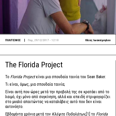
|
ΠΟΛΙΤΙΣΜΟΣ
Παρ, 29/12/2017 - 12:10
Ηλίας Ιωακείμογλου
The Florida Project
Το
Florida Project
είναι μια σπουδαία ταινία του Sean Baker.
Τι είναι, όμως, μια σπουδαία ταινία;
Είναι αυτή που ώρες μετά την προβολή της σε κρατάει από το
λαιμό, όχι μόνο από συγκίνηση, αλλά και επειδή στριφογυρίζει
στο μυαλό απαιτώντας να καταλάβεις αυτό που δεν είναι
αυτονόητο.
Εβδομήντα χρόνια μετά τον
Κλέφτη Ποδηλάτω
ν
,
[1]
τo
Florida