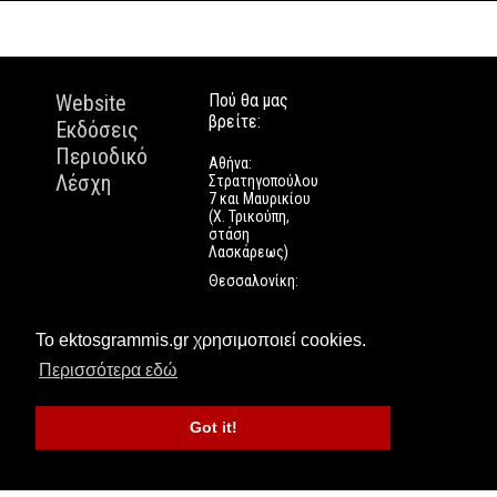
Website
Πού θα μας
βρείτε:
Εκδόσεις
Περιοδικό
Αθήνα:
Λέσχη
Στρατηγοπούλου
7 και Μαυρικίου
(Χ. Τρικούπη,
στάση
Λασκάρεως)
Θεσσαλονίκη:
Εγνατίας 112
Πάτρα: Τριών
Το ektosgrammis.gr χρησιμοποιεί cookies.
Ναυάρχων 9
Περισσότερα εδώ
Got it!
Εκτός Γραμμής © 2016