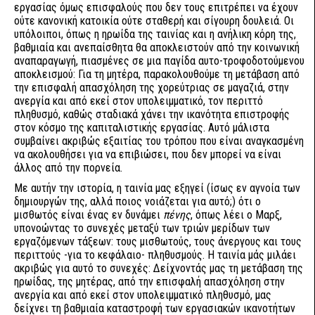
εργασίας όμως επισφαλούς που δεν τους επιτρέπει να έχουν
ούτε κανονική κατοικία ούτε σταθερή και σίγουρη δουλειά. Οι
υπόλοιποι, όπως η ηρωίδα της ταινίας και η ανήλικη κόρη της,
βαθμιαία και ανεπαίσθητα θα αποκλειστούν από την κοινωνική
αναπαραγωγή, πιασμένες σε μια παγίδα αυτο-τροφοδοτούμενου
αποκλεισμού: Για τη μητέρα, παρακολουθούμε τη μετάβαση από
την επισφαλή απασχόληση της χορεύτριας σε μαγαζιά, στην
ανεργία και από εκεί στον υπολειμματικό, τον περιττό
πληθυσμό, καθώς σταδιακά χάνει την ικανότητα επιστροφής
στον κόσμο της καπιταλιστικής εργασίας. Αυτό μάλιστα
συμβαίνει ακριβώς εξαιτίας του τρόπου που είναι αναγκασμένη
να ακολουθήσει για να επιβιώσει, που δεν μπορεί να είναι
άλλος από την πορνεία.
Με αυτήν την ιστορία, η ταινία μας εξηγεί (ίσως εν αγνοία των
δημιουργών της, αλλά ποιος νοιάζεται για αυτό;) ότι ο
μισθωτός είναι ένας εν δυνάμει
πένης
, όπως λέει ο Μαρξ,
υπονοώντας το συνεχές μεταξύ των τριών μερίδων των
εργαζόμενων τάξεων: τους μισθωτούς, τους άνεργους και τους
περιττούς -για το κεφάλαιο- πληθυσμούς. Η ταινία μάς μιλάει
ακριβώς για αυτό το συνεχές: Δείχνοντάς μας τη μετάβαση της
ηρωίδας, της μητέρας, από την επισφαλή απασχόληση στην
ανεργία και από εκεί στον υπολειμματικό πληθυσμό, μας
δείχνει τη βαθμιαία καταστροφή των εργασιακών ικανοτήτων