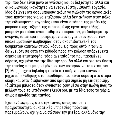
της, που δεν είναι μόνο οι γνώσεις και οι δεξιότητες αλλά και
οι κοινωνικές ικανότητες να ενταχθεί στη μισθωτή εργασία.
Μας δείχνει ότι όσοι μπορούν ακόμη να πωλούν τις εργασιακές
τους ικανότητες για να επιζήσουν αλλά δεν ανήκουν στον πόλο
της ειδικευμένης εργασίας (που είναι ο τόπος της μισθωτής
μικροαστικής τάξης ή της ειδικευμένης εργατικής τάξης),
μπορούν με τρόπο ανεπαίσθητο να περάσουν, με διάδρομο την
ανεργία, ιδιαίτερα τη μακροχρόνια ανεργία, στον κόσμο των
υπολειμματικών πληθυσμών, στον σκουπιδοτενεκέ του
θαυμαστού καπιταλιστικού κόσμου. Ως προς αυτό, η ταινία
δείχνει ότι σε αυτή την κάθοδο προς την κόλαση υπάρχει ένα
σημείο μη-επιστροφής, τόσο ανεπαίσθητο που παραμένει
αόρατο, όχι μόνο για την ίδια την ηρωίδα αλλά και για τον θεατή
της ταινίας που μπορεί μόνο εκ των υστέρων να το εντοπίσει.
[2]
Μας δείχνει δηλαδή η ταινία ότι υπάρχει μια κοινωνική
μηχανική εξώθησης στο περιθώριο που είναι αόρατη στα άτομα
ακόμη και όταν διαβαίνουν από κρίσιμα σημεία μη επιστροφής,
ιδιαίτερα μάλιστα όταν ανύποπτα ζουν μέσα στην πλάνη πως το
μέλλον τους το φτιάχνουν ελεύθεροι, με τα ίδια τους τα χέρια,
όπως η ηρωίδα της ταινίας.
Έχει ενδιαφέρον, ότι στην ταινία, όπως και στην
πραγματικότητα, οι κρατικές υπηρεσίες πρόνοιας
παρεμβαίνουν, όχι για να σώσουν την μητέρα, αλλά μόνο την