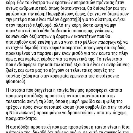
κόρη. Εάν τα κίνητρα των κρατικών υπηρεσιών πρόνοιας ήταν
όντως ανθρωπιστικά, όπως διατείνονται, θα διέσωζαν και την
μητέρα και την κόρη. Παρεμβαίνουν, όμως, όχι για να διασώσουν
την μητέρα που είναι πλέον άχρηστη
[3]
για το σύστημα, ανήκει
στον περιττό πληθυσμό, αλλά την κόρη, ώστε αυτή να μην
αποκλειστεί από κάθε διαδικασία απόκτησης γνώσεων,
κοινωνικών δεξιοτήτων ή άρρητων ικανοτήτων που θα
απαιτηθούν από εκείνη για να γίνει στο μέλλον
παραγωγική
: να
ενταχθεί δηλαδή στην κεφαλαιοκρατική παραγωγή επικερδώς,
προκειμένου να παράγει μεν έναν μισθό για τον εαυτό της πλην
όμως, και κυρίως, κέρδος για τα αφεντικά της. Το τελευταίο
που ενδιαφέρει την καπιταλιστική εξουσία είναι οι ανθρώπινες
ζωές, και αυτό μας το εξηγούν οι τελευταίες σκηνές της
ταινίας (χάρη και στην κορυφαία ερμηνεία της επτάχρονης
ηθοποιού).
Η ιστορία που διηγείται η ταινία δεν μας προσφέρει κάποια
προφανή αισιόδοξη προοπτική, αν και υπαινίσσεται στην
τελευταία σκηνή τη λύση, όπου η μικρή ηρωίδα και η φίλη της
τρέχουν προς έναν ουτοπικό κόσμο (που συμβολίζει στην ταινία
η Ντίσνεϋλαντ) προκειμένου να δραπετεύσουν από την άσχημη
πραγματικότητα.
Η αισιόδοξη προοπτική που μας προσφέρει η ταινία είναι η ίδια
η ύπαρξή της: δηλαδή ότι σήμερα ακόμη, σε αυτή τη συγκυρία της