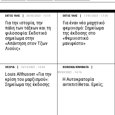
|
|
ΕΚΤΟΣ ΥΛΗΣ
30/05/2023 - 12:10
ΕΚΤΟΣ ΥΛΗΣ
17/01/2023 - 17:34
Για την ιστορία, την
Για έναν νέο μαχητικό
πάλη των τάξεων και τη
φεμινισμό: Σημείωμα
φιλοσοφία: Εκδοτικό
της έκδοσης στο
σημείωμα στην
«Φεμινιστικό
«Απάντηση στον Τζων
μανιφέστο»
Λιούις»
|
|
ΘΕΩΡΙΑ
16/12/2021 - 14:44
ΚΟΙΝΩΝΙΑ/ΚΙΝΗΜΑΤΑ
09/02/2021 - 16:16
Louis Althusser «Για την
Η Αυτοκρατορία
κρίση του μαρξισμού»:
αντεπιτίθεται. Εμείς;
Σημείωμα της έκδοσης