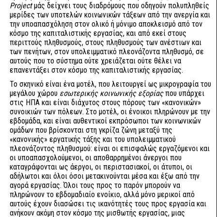
Project
μάς δείχνει τους διαδρόμους που οδηγούν πολυπληθείς
μερίδες των υποτελών κοινωνικών τάξεων από την ανεργία και
την υποαπασχόληση στον ολικό ή μόνιμο αποκλεισμό από τον
κόσμο της καπιταλιστικής εργασίας, και από εκεί στους
περιττούς πληθυσμούς, στους πληθυσμούς των ανέστιων και
των πενήτων, στον υπολειμματικό πλεονάζοντα πληθυσμό, σε
αυτούς που το σύστημα ούτε χρειάζεται ούτε θέλει να
επανεντάξει στον κόσμο της καπιταλιστικής εργασίας.
Το σκηνικό είναι ένα μοτέλ, που λειτουργεί ως μικρογραφία του
μεγάλου χώρου
εσωτερικής κοινωνικής εξορίας
που υπάρχει
στις ΗΠΑ και είναι διάχυτος στους πόρους των «κανονικών»
συνοικιών των πόλεων. Στο μοτέλ, οι ένοικοι πληρώνουν με την
εβδομάδα, και είναι αυθεντικοί εκπρόσωποι των κοινωνικών
ομάδων που βρίσκονται στη γκρίζα ζώνη μεταξύ της
«κανονικής» εργατικής τάξης και του υπολειμματικού
πλεονάζοντος πληθυσμού: είναι οι επισφαλώς εργαζόμενοι και
οι υποαπασχολούμενοι, οι αποθαρρημένοι άνεργοι που
καταγράφονται ως άεργοι, οι περιστασιακοί, οι άτυποι, οι
αδήλωτοι και όλοι όσοι μετακινούνται μέσα και έξω από την
αγορά εργασίας. Όλοι τους προς το παρόν μπορούν να
πληρώνουν το εβδομαδιαίο ενοίκιο, αλλά μόνο μερικοί από
αυτούς έχουν διασώσει τις ικανότητές τους προς εργασία και
ανήκουν ακόμη στον κόσμο της μισθωτής εργασίας, μιας