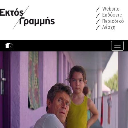
Παράκαμψη προς το κυρίως περιεχόμενο
Website
Εκδόσεις
Περιοδικό
Λέσχη
Toggle
navigati