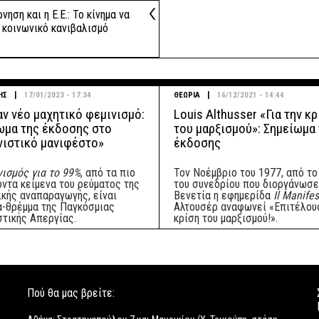
ση και η Ε.Ε.: Το κίνημα να
ν κοινωνικό κανιβαλισμό
|
|
ΗΣ
17/01/2023 - 17:34
ΘΕΩΡΙΑ
16/12/2021 - 14:44
αν νέο μαχητικό φεμινισμό:
Louis Althusser «Για την κ
ωμα της έκδοσης στο
του μαρξισμού»: Σημείωμα
νιστικό μανιφέστο»
έκδοσης
ισμός για το 99%
, από τα πιο
Τον Νοέμβριο του 1977, από το
οντα κείμενα του ρεύματος της
του συνεδρίου που διοργάνωσε
ικής αναπαραγωγής, είναι
Βενετία η εφημερίδα
Il Manife
α-θρέμμα της Παγκόσμιας
Αλτουσέρ αναφωνεί «Επιτέλους
στικής Απεργίας.
κρίση του μαρξισμού!».
Πού θα μας βρείτε: