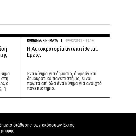
|
ΚΟΙΝΩΝΙΑ/ΚΙΝΗΜΑΤΑ
09/02/2021 - 16:16
ρίση
Η Αυτοκρατορία αντεπιτίθεται.
 της
Εμείς;
 βήμα
Ένα κίνημα για δημόσιο, δωρεάν και
 στη
δημοκρατικό πανεπιστήμιο, είναι
sto
, ο
πρώτα απ’ όλα ένα κίνημα για ανοιχτό
, η
πανεπιστήμιο.
Σημεία διάθεσης των εκδόσεων Εκτός
Γραμμής