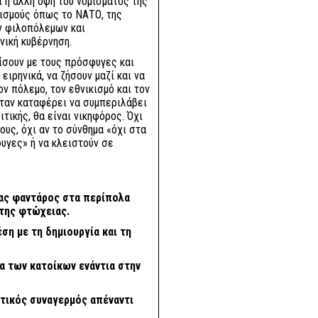
ι η άλλη όψη του νομίσματος της
ισμούς όπως το ΝΑΤΟ, της
ν φιλοπόλεμων και
νική κυβέρνηση.
ρίσουν με τους πρόσφυγες και
ιρηνικά, να ζήσουν μαζί και να
ν πόλεμο, τον εθνικισμό και τον
όταν καταφέρει να συμπεριλάβει
ιτικής, θα είναι νικηφόρος. Όχι
υς, όχι αν το σύνθημα «όχι στα
υγες» ή να κλειστούν σε
νας φαντάρος στα περίπολα
της φτώχειας.
ση με τη δημιουργία και τη
α των κατοίκων ενάντια στην
στικός συναγερμός απέναντι