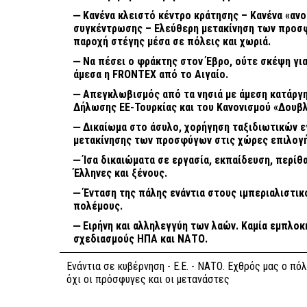
⎼ Κανένα κλειστό κέντρο κράτησης – Κανένα «αν
συγκέντρωσης – Ελεύθερη μετακίνηση των προσφ
παροχή στέγης μέσα σε πόλεις και χωριά.
⎼ Να πέσει ο φράκτης στον Έβρο, ούτε σκέψη για
άμεσα η FRONTEX από το Αιγαίο.
⎼ Απεγκλωβισμός από τα νησιά με άμεση κατάργ
Δήλωσης ΕΕ-Τουρκίας και του Κανονισμού «Δουβλίν
⎼ Δικαίωμα στο άσυλο, χορήγηση ταξιδιωτικών 
μετακίνησης των προσφύγων στις χώρες επιλογή
⎼ Ίσα δικαιώματα σε εργασία, εκπαίδευση, περί
Έλληνες και ξένους.
⎼ Ένταση της πάλης ενάντια στους ιμπεριαλιστικ
πολέμους.
⎼ Ειρήνη και αλληλεγγύη των λαών. Καμία εμπλο
σχεδιασμούς ΗΠΑ και ΝΑΤΟ.
Ενάντια σε κυβέρνηση - Ε.Ε. - ΝΑΤΟ. Εχθρός μας ο πό
όχι οι πρόσφυγες και οι μετανάστες