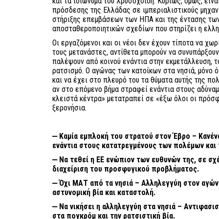
και τα ιδιώνυμα του Χρυσοχοΐδη. Κυρίως, όμως, είνα
πρόσδεσης της Ελλάδας σε ιμπεριαλιστικούς μηχαν
στήριξης επεμβάσεων των ΗΠΑ και της έντασης τω
αποσταθεροποιητικών σχεδίων που στηρίζει η ελλη
Οι εργαζόμενοι και οι νέοι δεν έχουν τίποτα να χω
τους μετανάστες, αντίθετα μπορούν να συνυπάρξουν ε
παλέψουν από κοινού ενάντια στην εκμετάλλευση, το
ρατσισμό. Ο αγώνας των κατοίκων στα νησιά, μόνο 
και να έχει στο πλευρό του τα θύματα αυτής της πολ
αν στο επόμενο βήμα στραφεί ενάντια στους αδύναμο
κλειστά κέντρα» μετατραπεί σε «έξω όλοι οι πρόσφ
ξερονήσια.
⎼ Καμία εμπλοκή του στρατού στον Έβρο – Κανέ
ενάντια στους κατατρεγμένους των πολέμων και 
⎼ Να τεθεί η ΕΕ ενώπιον των ευθυνών της, σε σχέ
διαχείριση του προσφυγικού προβλήματος.
⎼ Όχι ΜΑΤ από τα νησιά – Αλληλεγγύη στον αγών
αστυνομική βία και καταστολή.
⎼ Να νικήσει η αλληλεγγύη στα νησιά – Αντιφασι
στα πογκρόμ και την ρατσιστική βία.