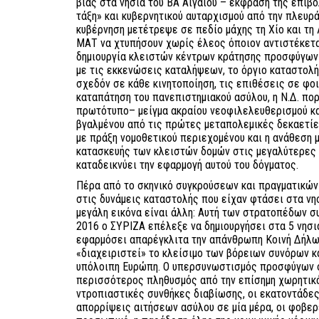
βίας στα νησιά του ΒΑ Αιγαίου – έκφραση της επιβο
τάξη» και κυβερνητικού αυταρχισμού από την πλευρ
κυβέρνηση μετέτρεψε σε πεδίο μάχης τη Χίο και τ
ΜΑΤ να χτυπήσουν χωρίς έλεος όποιον αντιστέκετα
δημιουργία κλειστών κέντρων κράτησης προσφύγων
με τις εκκενώσεις καταλήψεων, το όργιο καταστολή
σχεδόν σε κάθε κινητοποίηση, τις επιθέσεις σε φο
καταπάτηση του πανεπιστημιακού ασύλου, η Ν.Δ. πο
πρωτότυπο– μείγμα ακραίου νεοφιλελευθερισμού και
βγαλμένου από τις πρώτες μεταπολεμικές δεκαετίε
με πράξη νομοθετικού περιεχομένου και η ανάθεση με
κατασκευής των κλειστών δομών στις μεγαλύτερες
καταδεικνύει την εφαρμογή αυτού του δόγματος.
Πέρα από το σκηνικό συγκρούσεων και πραγματικών
στις δυνάμεις καταστολής που είχαν φτάσει στα νη
μεγάλη εικόνα είναι άλλη: Αυτή των στρατοπέδων σ
2016 ο ΣΥΡΙΖΑ επέλεξε να δημιουργήσει στα 5 νησι
εφαρμόσει απαρέγκλιτα την απάνθρωπη Κοινή Δήλωσ
«διαχειριστεί» το κλείσιμο των βόρειων συνόρων κ
υπόλοιπη Ευρώπη. Ο υπερσυνωστισμός προσφύγων σ
περισσότερος πληθυσμός από την επίσημη χωρητικότ
ντροπιαστικές συνθήκες διαβίωσης, οι εκατοντάδες 
απορρίψεις αιτήσεων ασύλου σε μία μέρα, οι φοβερ