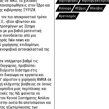
ας σε ΜΚΟ, τα χιλιάδες
#προσφυγικό
#προσφυγική κρίσ
επαναπροωθήσεις στον Έβρο και
#σύνορα
#Έβρος
#Λέσβος
ης κυβέρνησης ΣΥΡΙΖΑ.
#ρατσισμός
ε τον πιο αποκρουστικό τρόπο
Ε., «βίου αβίωτου» και
 προσφύγων ως ζήτημα
ι με μια βαθιά ρατσιστική
ι συνοδεύεται από μια
ράς fake news και
ί χορήγησης επιδομάτων,
 ξενοφοβικά αντανακλαστικά της
σε υπέρμετρο βαθμό τις
 Ουγγαρίας, προβλέπει
διόριστο διάστημα στις
το δικαίωμα σε εργασία και
π’ αόριστον η χορήγηση ΑΜΚΑ σε
χή ελάχιστης βοήθειας σε όσους
εμπόδια μιας περίπλοκης και
τικές της ΝΔ φαίνεται να
 του Κοινού Συστήματος Ασύλου
υ στην ουσία θα αποτυπώσουν και
 της εξωτερίκευσης των