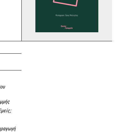
του
αμμής
Εμείς;
αραγωγή