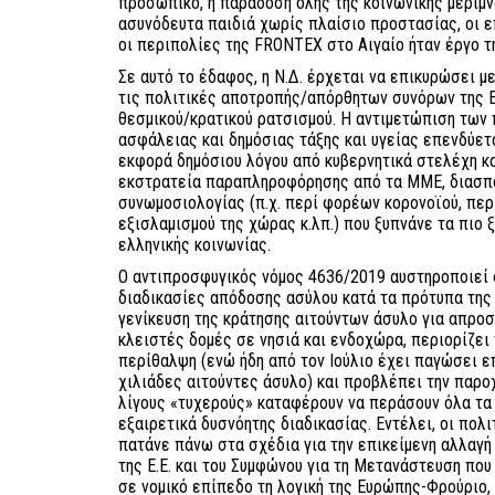
προσωπικό, η παράδοση όλης της κοινωνικής μέριμν
ασυνόδευτα παιδιά χωρίς πλαίσιο προστασίας, οι 
οι περιπολίες της FRONTEX στο Αιγαίο ήταν έργο τ
Σε αυτό το έδαφος, η Ν.Δ. έρχεται να επικυρώσει μ
τις πολιτικές αποτροπής/απόρθητων συνόρων της Ε.
θεσμικού/κρατικού ρατσισμού. Η αντιμετώπιση των
ασφάλειας και δημόσιας τάξης και υγείας επενδύετα
εκφορά δημόσιου λόγου από κυβερνητικά στελέχη κα
εκστρατεία παραπληροφόρησης από τα ΜΜΕ, διασπο
συνωμοσιολογίας (π.χ. περί φορέων κορονοϊού, περ
εξισλαμισμού της χώρας κ.λπ.) που ξυπνάνε τα πιο
ελληνικής κοινωνίας.
Ο αντιπροσφυγικός νόμος 4636/2019 αυστηροποιεί 
διαδικασίες απόδοσης ασύλου κατά τα πρότυπα της
γενίκευση της κράτησης αιτούντων άσυλο για απροσ
κλειστές δομές σε νησιά και ενδοχώρα, περιορίζει 
περίθαλψη (ενώ ήδη από τον Ιούλιο έχει παγώσει ε
χιλιάδες αιτούντες άσυλο) και προβλέπει την παρο
λίγους «τυχερούς» καταφέρουν να περάσουν όλα τα 
εξαιρετικά δυσνόητης διαδικασίας. Εντέλει, οι πολι
πατάνε πάνω στα σχέδια για την επικείμενη αλλαγή
της Ε.Ε. και του Συμφώνου για τη Μετανάστευση πο
σε νομικό επίπεδο τη λογική της Ευρώπης-Φρούριο,