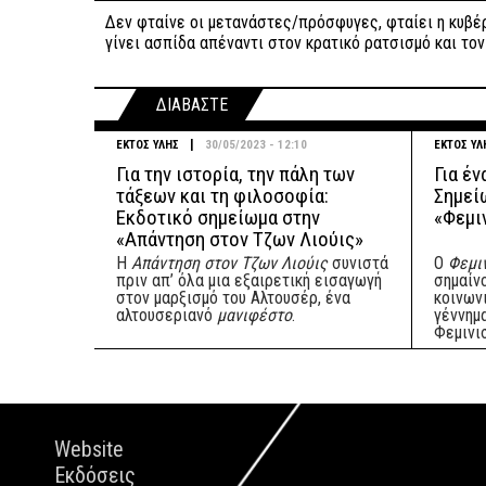
Δεν φταίνε οι μετανάστες/πρόσφυγες, φταίει η κυβέρνη
γίνει ασπίδα απέναντι στον κρατικό ρατσισμό και το
ΔΙΑΒΑΣΤΕ
|
ΕΚΤΟΣ ΥΛΗΣ
30/05/2023 - 12:10
ΕΚΤΟΣ ΥΛ
Για την ιστορία, την πάλη των
Για έν
τάξεων και τη φιλοσοφία:
Σημεί
Εκδοτικό σημείωμα στην
«Φεμι
«Απάντηση στον Τζων Λιούις»
Η
Απάντηση στον Τζων Λιούις
συνιστά
Ο
Φεμιν
πριν απ’ όλα μια εξαιρετική εισαγωγή
σημαίν
στον μαρξισμό του Αλτουσέρ, ένα
κοινων
αλτουσεριανό
μανιφέστο
.
γέννημ
Φεμινι
Website
Εκδόσεις