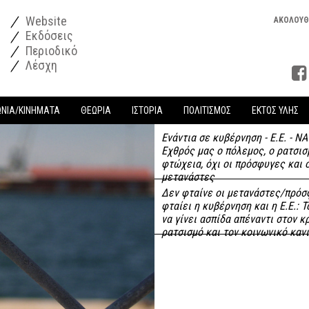
Website
ΑΚΟΛΟΥΘ
Εκδόσεις
Περιοδικό
Λέσχη
ΩΝΙΑ/ΚΙΝΗΜΑΤΑ
ΘΕΩΡΙΑ
ΙΣΤΟΡΙΑ
ΠΟΛΙΤΙΣΜΟΣ
ΕΚΤΟΣ ΥΛΗΣ
Ενάντια σε κυβέρνηση - Ε.Ε. - ΝΑ
Εχθρός μας ο πόλεμος, ο ρατσισ
φτώχεια, όχι οι πρόσφυγες και 
μετανάστες
Δεν φταίνε οι μετανάστες/πρόσ
φταίει η κυβέρνηση και η Ε.Ε.: Τ
να γίνει ασπίδα απέναντι στον κ
ρατσισμό και τον κοινωνικό καν