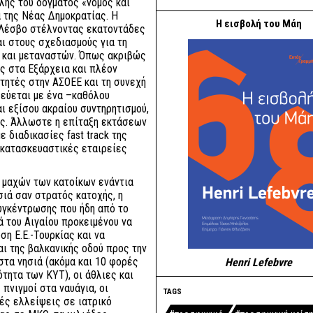
λής του δόγματος «νόμος και
ά της Νέας Δημοκρατίας. Η
Η εισβολή του Μάη
η Λέσβο στέλνοντας εκατοντάδες
ι στους σχεδιασμούς για τη
 και μεταναστών. Όπως ακριβώς
ς στα Εξάρχεια και πλέον
ιτητές στην ΑΣΟΕΕ και τη συνεχή
ρεύεται με ένα –καθόλου
 εξίσου ακραίου συντηρητισμού,
ς. Άλλωστε η επίταξη εκτάσεων
 διαδικασίες fast track της
 κατασκευαστικές εταιρείες
 μαχών των κατοίκων ενάντια
σιά σαν στρατός κατοχής, η
υγκέντρωσης που ήδη από το
ά του Αιγαίου προκειμένου να
η Ε.Ε.-Τουρκίας και να
αι της βαλκανικής οδού προς την
τα νησιά (ακόμα και 10 φορές
Henri Lefebvre
ητα των ΚΥΤ), οι άθλιες και
πνιγμοί στα ναυάγια, οι
TAGS
ές ελλείψεις σε ιατρικό