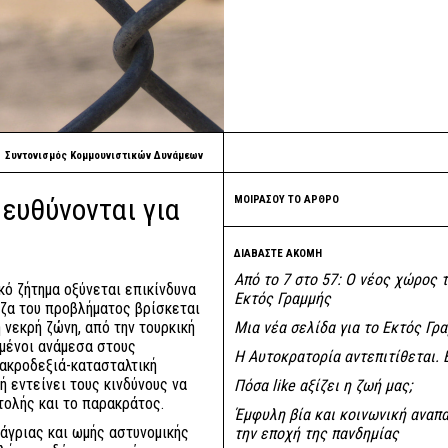
Συντονισμός Κομμουνιστικών Δυνάμεων
 ευθύνονται για
ΜΟΙΡΑΣΟΥ ΤΟ ΑΡΘΡΟ
ΔΙΑΒΑΣΤΕ ΑΚΟΜΗ
Από το 7 στο 57: Ο νέος χώρος 
ό ζήτημα οξύνεται επικίνδυνα
Εκτός Γραμμής
ίζα του προβλήματος βρίσκεται
 νεκρή ζώνη, από την τουρκική
Μια νέα σελίδα για το Εκτός Γρ
μένοι ανάμεσα στους
Η Αυτοκρατορία αντεπιτίθεται. 
 ακροδεξιά-κατασταλτική
ή εντείνει τους κινδύνους να
Πόσα like αξίζει η ζωή μας;
τολής και το παρακράτος.
Έμφυλη βία και κοινωνική αναπ
άγριας και ωμής αστυνομικής
την εποχή της πανδημίας