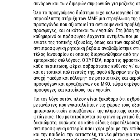
συνόρων και των διμερών συμφωνιών για μαζικές α
Όλο το προηγούμενο διάστημα είχε καλλιεργηθεί απ
απροκάλυπτη στήριξη των ΜΜΕ μια στρέβλωση της π
προπαγάνδα που αξιοποιεί τα αντικειμενικά προβλήμ
πρόσφυγες, και οι κάτοικοι των νησιών. Στη βάση τ
καθημερινά οι πρόσφυγες έρχονται αντιμέτωποι με 
ενίοτε της τοπικής εξουσίας, όπως και των ακροδε
αντιπροσφυγική ρητορική βέβαια αναβαθμίστηκε στι
τέλος Ιανουαρίου οι οποίες διοργανώθηκαν από την 
εμπορικούς συλλόγους. Ο ΣΥΡΙΖΑ, παρά τις φραστικ
κάθε περίπτωση, φέρει σοβαρότατες ευθύνες γι’ αυ
και οι τοπικοί πολιτευτές της, αφού έθρεψαν την ξ
ανοχή –ακόμα και κάλυψη– σε ρατσιστικές και ακρο
προσφύγων και εργαζόμενων σε ΜΚΟ, τώρα στρέφον
πρόσφυγες και κατοίκους των νησιών.
Για τον λόγο αυτόν, πλέον είναι ξεκάθαρο ότι εχθρό
μετανάστες που εγκαταλείπουν τις χώρες τους εξαι
ιμπεριαλιστικών επεμβάσεων, της κλιματικής κατα
φτώχειας. Που μετατρέπονται σε φτηνό εργατικό δυ
δικαιώματα, ευάλωτο σε κάθε είδους εκμετάλλευση
αντιπροσφυγική υστερία πάει χέρι χέρι με την επί
και την παιδεία, την καταστολή, τα νέα μέτρα για 