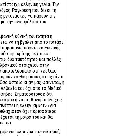
ντίστοιχη ελληνική γενιά. Την
νόμος Ραγκούση που δίνει τη
ς μετανάστες να πάρουν την
ι με την ανασφάλεια του
λβανική εθνική ταυτότητα ή
ια, να τη βγάλει από το πατάρι;
 Η παραπάνω πορεία κοινωνικής
οδο της κρίσης μέχρι και
 τις δύο ταυτότητες και πολλές
λβανικού στοιχείου στην
κά αποτελέσματα στη νεολαία
πορούν να θαυμάσουν, κι ας είναι
 Όσο αστείο κι αν μας φαίνεται, η
 Αλβανία και όχι από το Μεξικό
έφηβες. Σηματοδοτούσε ότι
υλό μου ή να αισθάνομαι ένοχος
αλύπτει η ελληνική κοινωνία
(τουλάχιστον όχι περισσότερο
έχεται τη μοίρα του και θα
ιώσει.
χόμενου αλβανικού εθνικισμού;