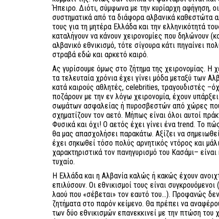
Ήπειρο. Διότι, σύμφωνα με την κυρίαρχη αφήγηση, ο
συστηματικά από τα διάφορα αλβανικά καθεστώτα α
τους για τη μητέρα Ελλάδα και την ελληνικότητά του
καταλήγουν να κάνουν χειρονομίες που δηλώνουν (κ
αλβανικό εθνικισμό, τότε σίγουρα κάτι πηγαίνει πο
στραβά εδώ και αρκετό καιρό.
Ας γυρίσουμε όμως στο ζήτημα της χειρονομίας. Η 
τα τελευταία χρόνια έχει γίνει μόδα μεταξύ των Αλβ
κατά καιρούς αθλητές, celebrities, τραγουδιστές –
ποζάρουν με την εν λόγω χειρονομία, έχουν υπάρξε
σωμάτων ασφαλείας ή πυροσβεστών από χώρες που
σχηματίζουν τον αετό. Μήπως είναι όλοι αυτοί πράκ
Φυσικά και όχι! Ο αετός έχει γίνει ένα trend. Το πώς
θα μας απασχολήσει παρακάτω. Αξίζει να σημειωθε
έχει σηκωθεί τόσο πολύς αρνητικός ντόρος και μάλ
χαρακτηριστικά τον πανηγυρισμό του Κασάμι– είναι 
τυχαίο.
Η Ελλάδα και η Αλβανία καλώς ή κακώς έχουν ανοιχ
επιλύσουν. Οι εθνικισμοί τους είναι συγκρουόμενοι
λαού που «σέβεται» τον εαυτό του...). Προφανώς δε
ζητήματα στο παρόν κείμενο. Θα πρέπει να αναφέρο
των δύο εθνικισμών επανεκκινεί με την πτώση του 