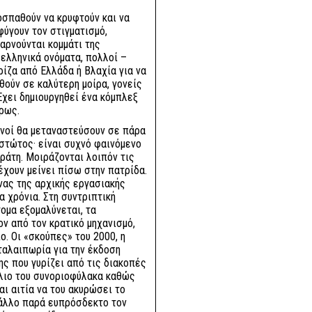
οσπαθούν να κρυφτούν και να
φύγουν τον στιγματισμό,
αρνούνται κομμάτι της
 ελληνικά ονόματα, πολλοί –
ρίζα από Ελλάδα ή Βλαχία για να
θούν σε καλύτερη μοίρα, γονείς
 Έχει δημιουργηθεί ένα κόμπλεξ
ρως.
βανοί θα μεταναστεύσουν σε πάρα
στώτος· είναι συχνό φαινόμενο
ράτη. Μοιράζονται λοιπόν τις
έχουν μείνει πίσω στην πατρίδα.
νας της αρχικής εργασιακής
 χρόνια. Στη συντριπτική
ομα εξομαλύνεται, τα
ν από τον κρατικό μηχανισμό,
ο. Οι «σκούπες» του 2000, η
ταλαιπωρία για την έκδοση
ης που γυρίζει από τις διακοπές
κλιο του συνοριοφύλακα καθώς
ι αιτία να του ακυρώσει το
ε άλλο παρά ευπρόσδεκτο τον