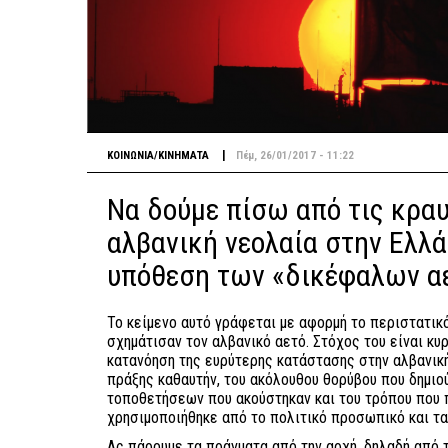
|
ΚΟΙΝΩΝΙΑ/ΚΙΝΗΜΑΤΑ
Πέμ, 26/01/2017 - 11:22
Να δούμε πίσω από τις κραυγ
αλβανική νεολαία στην Ελλ
υπόθεση των «δικέφαλων α
Το κείμενο αυτό γράφεται με αφορμή το περιστατικ
σχημάτισαν τον αλβανικό αετό. Στόχος του είναι κυ
κατανόηση της ευρύτερης κατάστασης στην αλβανικ
πράξης καθαυτήν, του ακόλουθου θορύβου που δημι
τοποθετήσεων που ακούστηκαν και του τρόπου που 
χρησιμοποιήθηκε από το πολιτικό προσωπικό και τα 
Ας πάρουμε τα πράγματα από την αρχή, δηλαδή από τ