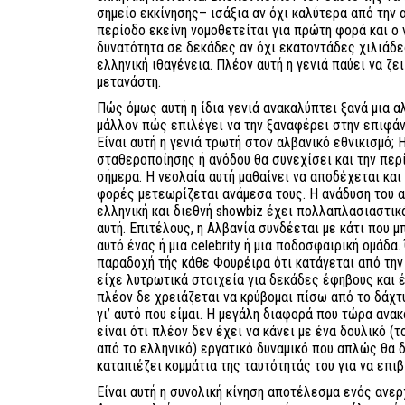
σημείο εκκίνησης– ισάξια αν όχι καλύτερα από την α
περίοδο εκείνη νομοθετείται για πρώτη φορά και ο 
δυνατότητα σε δεκάδες αν όχι εκατοντάδες χιλιάδε
ελληνική ιθαγένεια. Πλέον αυτή η γενιά παύει να ζε
μετανάστη.
Πώς όμως αυτή η ίδια γενιά ανακαλύπτει ξανά μια α
μάλλον πώς επιλέγει να την ξαναφέρει στην επιφάνε
Είναι αυτή η γενιά τρωτή στον αλβανικό εθνικισμό;
σταθεροποίησης ή ανόδου θα συνεχίσει και την περί
σήμερα. Η νεολαία αυτή μαθαίνει να αποδέχεται και
φορές μετεωρίζεται ανάμεσα τους. Η ανάδυση του α
ελληνική και διεθνή showbiz έχει πολλαπλασιαστι
αυτή. Επιτέλους, η Αλβανία συνδέεται με κάτι που μ
αυτό ένας ή μια celebrity ή μια ποδοσφαιρική ομάδα.
παραδοχή τής κάθε Φουρέιρα ότι κατάγεται από την
είχε λυτρωτικά στοιχεία για δεκάδες έφηβους και 
πλέον δε χρειάζεται να κρύβομαι πίσω από το δάχτ
γι’ αυτό που είμαι. Η μεγάλη διαφορά που τώρα ανακ
είναι ότι πλέον δεν έχει να κάνει με ένα δουλικό 
από το ελληνικό) εργατικό δυναμικό που απλώς θα δ
καταπιέζει κομμάτια της ταυτότητάς του για να επιβ
Είναι αυτή η συνολική κίνηση αποτέλεσμα ενός ανερ