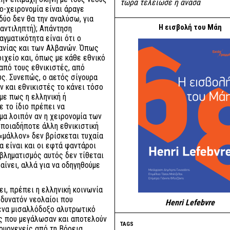
τώρα τελείωσε η ανάσα
ο-χειρονομία είναι άραγε
δύο δεν θα την αναλύσω, για
Η εισβολή του Μάη
 αντιληπτή); Απάντηση
αγματικότητα είναι ότι ο
βανίας και των Αλβανών. Όπως
ιχείο και, όπως με κάθε εθνικό
από τους εθνικιστές, από
υς. Συνεπώς, ο αετός σίγουρα
ν και εθνικιστές το κάνει τόσο
με πως η ελληνική ή
ε το ίδιο πρέπει να
μα λοιπόν αν η χειρονομία των
ποιαδήποτε άλλη εθνικιστική
 «μάλλον» δεν βρίσκεται τυχαία
α είναι και οι εφτά φαντάροι
οβληματισμός αυτός δεν τίθεται
αίνει, αλλά για να οδηγηθούμε
ει, πρέπει η ελληνική κοινωνία
 δυνατόν νεολαίοι που
Henri Lefebvre
 ένα μισαλλόδοξο αλυτρωτικό
ς που μεγάλωσαν και αποτελούν
TAGS
ι ομογενείς από τη Βόρεια