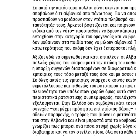
Σε αυτή την κατάσταση πολλοί είναι εκείνοι που πρ
αποβάλουν ό,τι αλβανικό από πάνω τους. Για να απο
προσπαθούν να μοιάσουν στον ντόπιο πληθυσμό και 
ταυτότητάς τους. Αρκετοί βαφτίζονται και παίρνουν
ειδικά από τον νότο– προσπαθούν να βρουν κάποια 
ενταχθούν στην κατηγορία του ομογενούς και να βρε
δεν μαθαίνουν στα παιδία τους να μιλούν αλβανικά.
κατωτερότητας που ακόμη δεν έχει ξεπεραστεί πλή
Αξίζει εδώ να σημειωθεί και κάτι επιπλέον: οι Αλ
πολλές χώρες του κόσμου μετά την πτώση του καθε
η ύπαρξη συγγενών διασπαρμένων σε διαφορετικά κ
εμπειρίες τους τόσο μεταξύ τους όσο και με όσους 
Σε όλες αυτές τις εμπειρίες υπάρχει ο κοινός κανό
εκμετάλλευσης και πιθανώς του ρατσισμού τα πρώτα
πλειονότητα των υπόλοιπων χωρών όμως αυτό σύντ
περιστατικά ρατσιστικής συμπεριφοράς, τουλάχιστο
εξαλείφονται. Στην Ελλάδα δεν συμβαίνει κάτι τέτοι
συνεχής –και μέχρι πρόσφατα επί ετήσιας βάσης– 
αδειών παραμονής, ο τρόμος που βιώνει ο μετανάστ
του στην Αλβανία και είναι μπροστά από το κουβού
γνωρίζει πως μπορεί ανά πάσα στιγμή χωρίς λόγο κα
διαβατήριο και να τον στείλει πίσω, όλα αυτά κάθ