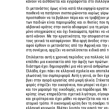
κάνουν να αισθάνεται και εγγράφονται στο συλλογι
Οι μετανάστες όμως είναι κατά πλειοψηφία εργατικ
πουθενά να πατήσουν συσπειρώνονται κυρίως γύρω 
προσπαθούν να τα βγάλουν πέρα και να τραβήξουν 
των παιδιών είναι παροιμιώδης και οι θυσίες που π
αλβανικό κράτος στην ουσία αδιαφορεί για τη μοίρα 
μόνο υποχρεώσεις και όχι δικαιώματα, πρέπει να «σ
αυτό κάνουν. Με την εργατικότητα, την αποφασιστικό
τους γενικά τα καταφέρνουν. Μια αργή άνοδος στην 
αφού έρθουν οι μετανάστες από την Αφρική και την 
στη συνέχεια, αρχίζει να εκτυλίσσεται ειδικά από τ
Επιλέγεται αυτή η χρονική περίοδος για πολλούς λό
επέλθει μια εικοσαετία από την άφιξη των πρώτων 
διάστημα έχει δημιουργηθεί μια νέα γενιά ανθρώπω
Ελλάδα, έχει πάει σε ελληνικά σχολεία και αποτελε
γλωσσική του συμπεριφορά. Αυτή η γενιά, αν δεν έχ
βγει στην αγορά εργασίας από μικρή ηλικία. Στέκετα
φορές στηρίζει την οικογένεια, που μπορεί να έχει 
και τον μαρασμό της οικοδομής, για παράδειγμα. Με 
κρίσης ίσως επηρεάζεται σχετικά λιγότερο, σίγουρ
και χειρότερα και έχει μάθει να αγωνίζεται και να 
ατομικό τρόπο. Η οικονομική κρίση δεν τη σοκάρει 
ελληνική κοινωνία. Βλέπει λοιπόν τον εαυτό της να