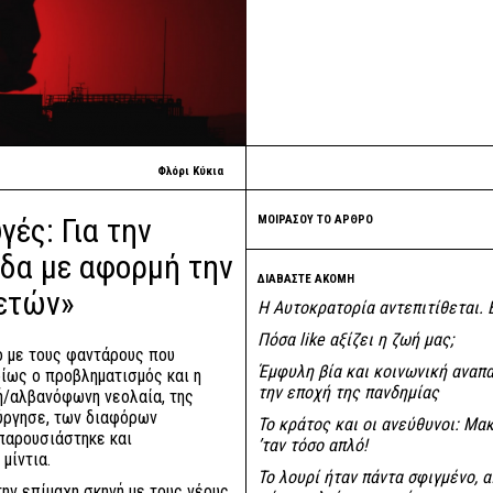
Φλόρι Κύκια
ές: Για την
ΜΟΙΡΑΣΟΥ ΤΟ ΑΡΘΡΟ
άδα με αφορμή την
ΔΙΑΒΑΣΤΕ ΑΚΟΜΗ
ετών»
Η Αυτοκρατορία αντεπιτίθεται. 
Πόσα like αξίζει η ζωή μας;
ό με τους φαντάρους που
Έμφυλη βία και κοινωνική αναπ
ρίως ο προβληματισμός και η
την εποχή της πανδημίας
ή/αλβανόφωνη νεολαία, της
ούργησε, των διαφόρων
Το κράτος και οι ανεύθυνοι: Mακ
παρουσιάστηκε και
’ταν τόσο απλό!
μίντια.
Το λουρί ήταν πάντα σφιγμένο, 
ην επίμαχη σκηνή με τους νέους