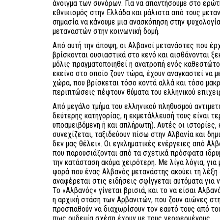
άνοιγμα των συνόρων. Για να απαντήσουμε στο ερώ
εθνικισμός στην Ελλάδα και μάλιστα από τους μεταν
σημασία να κάνουμε μια ανασκόπηση στην ψυχολογία
μεταναστών στην κοινωνική δομή.
Από αυτή την άποψη, οι Αλβανοί μετανάστες που έρ
βρίσκονται ουσιαστικά στο κενό και αισθάνονται ξε
μόλις πραγματοποιηθεί η ανατροπή ενός καθεστώτ
εκείνο στο οποίο ζουν τώρα, έχουν αναγκαστεί να 
χώρα, που βρίσκεται τόσο κοντά αλλά και τόσο μακ
περιπτώσεις πέφτουν θύματα του ελληνικού επιχειρ
Από μεγάλο τμήμα του ελληνικού πληθυσμού αντιμε
δεύτερης κατηγορίας, η εκμετάλλευσή τους είναι τ
υποαμειβόμενη ή και απλήρωτη). Αυτές οι ιστορίες,
συνεχίζεται, ταξιδεύουν πίσω στην Αλβανία και δη
δεν μας θέλει». Οι εγκληματικές ενέργειες από Αλβ
που παρουσιάζονται από τα σχετικά πρόσφατα ιδρυμ
την κατάσταση ακόμα χειρότερη. Με λίγα λόγια, για 
φορά που ένας Αλβανός μετανάστης ακούει τη λέξη 
αναφέρεται στις ειδήσεις σφίγγεται αυτόματα για ν
Το «Αλβανός» γίνεται βρισιά, και το να είσαι Αλβαν
η αρχική στάση των Αρβανιτών, που ζουν αιώνες στη
προσπαθούν να διαχωρίσουν τον εαυτό τους από το
πως ουδεμία σχέση έχουν με τους νεοφερμένους.