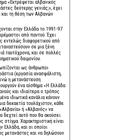
τημα «Εκτρέφεται αλβανικός
άστες δεύτερης γενιάς;», έχει
 και τη θέση των Αλβανών
χονται στην Ελλάδα το 1991-97
κρέμαστοι από παντού. Έχει
ος εντελώς διαφορετικού από
μεταναστεύσουν σε μια ξένη
ριά ταυτόχρονα, και σε πολλές
ηματικού δαιμονίου.
τωπίζονται ως άνθρωποι
εράστια (εργασία ανασφάλιστη,
 ενώ η μετανάστευση
μιουργούν ένα αίσθημα «Η Ελλάδα
ανούς και ιδιαίτερα ο τρόπος
ένα ιδιωτικά κανάλια κάνουν
μια δεκαετία τουλάχιστον, κάθε
«Αλβανία» ή «Αλβανός» να
α δεχτεί αυτό που θα ακούσει.
ός στίγμα. Χαρακτηριστική είναι
ν Ελλάδα, και οι οποίοι
υς μετανάστες και να δηλώσουν