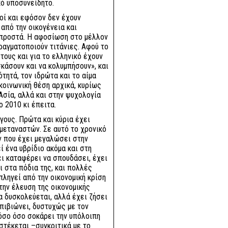
κό υποσυνείδητο.
οί και εφόσον δεν έχουν
από την οικογένεια και
μπροστά. Η αφοσίωση στο μέλλον
ραγματοποιούν τιτάνιες. Αφού το
τους και για το ελληνικό έχουν
κάσουν και να κολυμπήσουν», και
τητά, τον ιδρώτα και το αίμα
κοινωνική θέση αρχικά, κυρίως
Ασία, αλλά και στην ψυχολογία
ο 2010 κι έπειτα.
γους. Πρώτα και κύρια έχει
μεταναστών. Σε αυτό το χρονικό
ν που έχει μεγαλώσει στην
ί ένα υβρίδιο ακόμα και στη
ει καταφέρει να σπουδάσει, έχει
ι στα πόδια της, και πολλές
πληγεί από την οικονομική κρίση
την έλευση της οικονομικής
α δυσκολεύεται, αλλά έχει ζήσει
επιβιώνει, δυστυχώς με τον
τόσο όσο σοκάρει την υπόλοιπη
 στέκεται –συγκριτικά με το