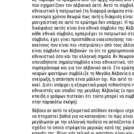
που σχηματίζουν τον αλβανικό αετό. Αυτό το σύμβολ
εθνικιστικό ή πατριωτικό (τη διαφορά ανάμεσα στα 
οικονομία χρόνου θεωρώ πως αυτή η διάκριση είναι
μανιχαϊστική σε αυτό το ερώτημα δεν υπάρχει. Η πρ
δικέφαλος αετός είναι ένα εθνικό σύμβολο της Αλ
κάθε εθνικό σύμβολο, εμπεριέχει το πατριωτικό στο
σύμβολο, έχει γίνει προσπάθεια οικειοποίησης του 
εκείνους που είναι πιο «πατριώτες» από τους άλλο
είναι σύμβολο των Αλβανών· το ότι το χρησιμοποιού
εθνικιστικό όσο και την ελληνική σημαία. Αν θεωρού
οποιαδήποτε σημαία/σύμβολο είναι εθνικιστικό, τότ
συμπεράνουμε και για τον αλβανικό αετό. Στο ερώτη
νεαρών φαντάρων συμβόλιζε τη Μεγάλη Αλβανία ή ο
ονείρωξη, η απάντηση είναι μάλλον όχι. Και αυτό το
εκεί. Διότι υπάρχει η εξαιρετικά μικρή πιθανότητα ν
εθνικιστές και οπαδοί της μεγάλης Αλβανίας (ο πρ
επειδή ο γράφων πιστεύει ότι τούτο μπορεί να συμβ
στην παρακάτω σκέψη).
Βέβαια αν αυτό το εξαιρετικά απίθανο σενάριο ισχύ
να στοχαστεί βαθιά για να κατανοήσει το πώς είναι
μεγάλωσαν με την ελληνική παιδεία να ασπάζονται
σχέδιο το οποίο στρέφεται μερικώς κατά της χώρα
κομμάτι της. Ιδίως εάν τελικά οι φαντάροι είναι κα