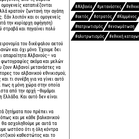
ι ομογενείς καταπιέζονται
#Αλβανία
#μετανάστες
#εθνικ
λλά κρατούν ζωντανή την αγάπη
ς. Εάν λοιπόν και οι ομογενείς
#αετός
#στρατός
#Καμμένος
ατά την κυρίαρχη αφήγηση)
#πατριωτισμός
#ενσωμάτωση
λύ στραβά και πηγαίνει πολύ
#αλυτρωτισμός
#εθνική καταγω
χειρονομία του δικέφαλου αετού
ανών και όχι μόνο. Έχουμε δει
όχι απαραίτητα Αλβανούς– να
ι φωτογραφίες ακόμα και μελών
 ζουν Αλβανοί μετανάστες να
τορες του αλβανικού εθνικισμού;
 και τι συνέβη για να γίνει αυτό
ί πως η μόνη χώρα στην οποία
ιστα από την αρχή –θυμάμαι
η Ελλάδα. Και αυτό δεν είναι
τά ζητήματα που πρέπει να
 (όπως και με κάθε βαλκανικού
ν θα ασχοληθούμε με αυτά τα
υμε ωστόσο ότι η όλη κόντρα
χοτζικού καθεστώτος και το