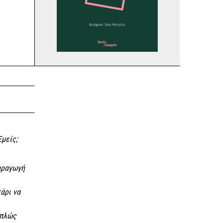
Εμείς;
αραγωγή
άρι να
απλώς