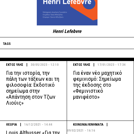
Henri Lefebvre
TAGS
|
|
ΕΚΤΟΣ ΥΛΗΣ
30/05/2023 - 12:10
ΕΚΤΟΣ ΥΛΗΣ
17/01/2023 - 17:34
Για την ιστορία, την
Για έναν νέο μαχητικό
πάλη των τάξεων και τη
φεμινισμό: Σημείωμα
φιλοσοφία: Εκδοτικό
της έκδοσης στο
σημείωμα στην
«Φεμινιστικό
«Απάντηση στον Τζων
μανιφέστο»
Λιούις»
|
|
ΘΕΩΡΙΑ
16/12/2021 - 14:44
ΚΟΙΝΩΝΙΑ/ΚΙΝΗΜΑΤΑ
09/02/2021 - 16:16
Louis Althusser «Για την