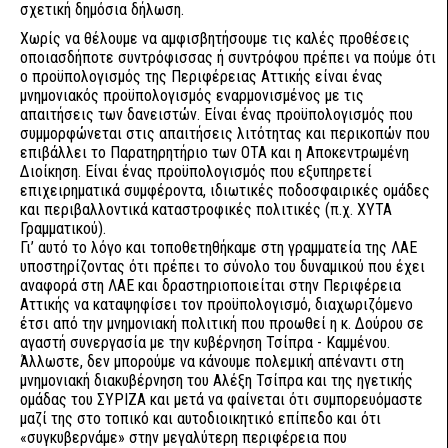
σχετική δημόσια δήλωση.
Χωρίς να θέλουμε να αμφισβητήσουμε τις καλές προθέσεις
οποιασδήποτε συντρόφισσας ή συντρόφου πρέπει να πούμε ότι
ο προϋπολογισμός της Περιφέρειας Αττικής είναι ένας
μνημονιακός προϋπολογισμός εναρμονισμένος με τις
απαιτήσεις των δανειστών. Είναι ένας προϋπολογισμός που
συμμορφώνεται στις απαιτήσεις λιτότητας και περικοπών που
επιβάλλει το Παρατηρητήριο των ΟΤΑ και η Αποκεντρωμένη
Διοίκηση. Είναι ένας προϋπολογισμός που εξυπηρετεί
επιχειρηματικά συμφέροντα, ιδιωτικές ποδοσφαιρικές ομάδες
και περιβαλλοντικά καταστροφικές πολιτικές (π.χ. ΧΥΤΑ
Γραμματικού).
Γι’ αυτό το λόγο και τοποθετηθήκαμε στη γραμματεία της ΛΑΕ
υποστηρίζοντας ότι πρέπει το σύνολο του δυναμικού που έχει
αναφορά στη ΛΑΕ και δραστηριοποιείται στην Περιφέρεια
Αττικής να καταψηφίσει τον προϋπολογισμό, διαχωριζόμενο
έτσι από την μνημονιακή πολιτική που προωθεί η κ. Δούρου σε
αγαστή συνεργασία με την κυβέρνηση Τσίπρα - Καμμένου.
Άλλωστε, δεν μπορούμε να κάνουμε πολεμική απέναντι στη
μνημονιακή διακυβέρνηση του Αλέξη Τσίπρα και της ηγετικής
ομάδας του ΣΥΡΙΖΑ και μετά να φαίνεται ότι συμπορευόμαστε
μαζί της στο τοπικό και αυτοδιοικητικό επίπεδο και ότι
«συγκυβερνάμε» στην μεγαλύτερη περιφέρεια που