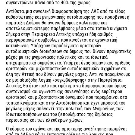
συγκεντρώνει πάνω από το 40% της χώρας.
Αντίθετα, μια συνολική διαφοροποίηση της ΛΑΕ από το είδος
καθεστωτικής και μνημονιακής αυτοδιοίκησης που πρεσβεύει η
παράταξη Δούρου θα άνοιγε δρόμους καλύτερης και
αποτελεσματικότερης παρέμβασης μέσα στα τοπικά κινήματα.
Σήμερα στην Περιφέρεια Αττικής υπάρχει ήδη αριθμός
περιφερειακών συμβούλων που κινούνται σε αγωνιστική
κατεύθυνση. Υπάρχουν παραδείγματα αριστερών
αυτοδιοικητικών διοικήσεων σε δήμους που δίνουν πραγματικές
μάχες με τις μνημονιακές πολιτικές και τα ιδιωτικά
επιχειρηματικά συμφέροντα. Υπάρχει ένας σημαντικός αριθμός
αριστερών και ριζοσπαστικών αυτοδιοικητικών σχημάτων σε
όλη την Αττική που δίνουν μεγάλες μάχες. Αντί να παραμένουμε
σε μια αδιέξοδη λογική «συγκυβέρνησης» στην Περιφέρεια
Αττικής, θα ήταν πολύ προτιμότερο να διαμορφώσουμε όρους
συντονισμού και αγωνιστικής συνεννόησης ενός ευρύτερου
αριστερού και ριζοσπαστικού δυναμικού που παρεμβαίνει στα
τοπικά κινήματα και στην Αυτοδιοίκηση και έχει μπροστά του
μεγάλες μάχες απέναντι στην πολιτική των Μνημονίων, των
Ιδιωτικοποιήσεων και του ξεπουλήματος της δημόσιας
περιουσίας και των ελεύθερων χώρων.
Ο κόσμος του αγώνα και της αριστερής αναζήτησης περιμένει
από τη ΛΑΕ να κάνει έμπρακτη ρήξη με τις λογικές που