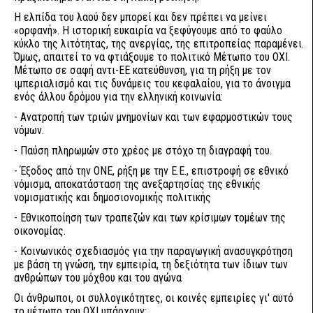
Η ελπίδα του λαού δεν μπορεί και δεν πρέπει να μείνει
«ορφανή». Η ιστορική ευκαιρία να ξεφύγουμε από το φαύλο
κύκλο της λιτότητας, της ανεργίας, της επιτροπείας παραμένει.
Όμως, απαιτεί το να φτιάξουμε το πολιτικό Μέτωπο του ΟΧΙ.
Μέτωπο σε σαφή αντι-ΕΕ κατεύθυνση, για τη ρήξη με τον
ιμπεριαλισμό και τις δυνάμεις του κεφαλαίου, για το άνοιγμα
ενός άλλου δρόμου για την ελληνική κοινωνία:
- Ανατροπή των τριών μνημονίων και των εφαρμοστικών τους
νόμων.
- Παύση πληρωμών στο χρέος με στόχο τη διαγραφή του.
- Έξοδος από την ΟΝΕ, ρήξη με την Ε.Ε., επιστροφή σε εθνικό
νόμισμα, αποκατάσταση της ανεξαρτησίας της εθνικής
νομισματικής και δημοσιονομικής πολιτικής
- Εθνικοποίηση των τραπεζών και των κρίσιμων τομέων της
οικονομίας.
- Κοινωνικός σχεδιασμός για την παραγωγική ανασυγκρότηση
με βάση τη γνώση, την εμπειρία, τη δεξιότητα των ίδιων των
ανθρώπων του μόχθου και του αγώνα
Οι άνθρωποι, οι συλλογικότητες, οι κοινές εμπειρίες γι' αυτό
το μέτωπο του ΟΧΙ υπάρχουν: