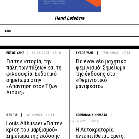
Henri Lefebvre
TAGS
|
|
ΕΚΤΟΣ ΥΛΗΣ
30/05/2023 - 12:10
ΕΚΤΟΣ ΥΛΗΣ
17/01/2023 - 17:34
Για την ιστορία, την
Για έναν νέο μαχητικό
πάλη των τάξεων και τη
φεμινισμό: Σημείωμα
φιλοσοφία: Εκδοτικό
της έκδοσης στο
σημείωμα στην
«Φεμινιστικό
«Απάντηση στον Τζων
μανιφέστο»
Λιούις»
|
|
ΘΕΩΡΙΑ
16/12/2021 - 14:44
ΚΟΙΝΩΝΙΑ/ΚΙΝΗΜΑΤΑ
09/02/2021 - 16:16
Louis Althusser «Για την
Η Αυτοκρατορία
κρίση του μαρξισμού»:
αντεπιτίθεται. Εμείς;
Σημείωμα της έκδοσης