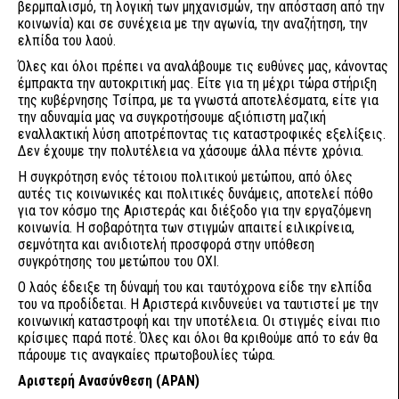
βερμπαλισμό, τη λογική των μηχανισμών, την απόσταση από την
κοινωνία) και σε συνέχεια με την αγωνία, την αναζήτηση, την
ελπίδα του λαού.
Όλες και όλοι πρέπει να αναλάβουμε τις ευθύνες μας, κάνοντας
έμπρακτα την αυτοκριτική μας. Είτε για τη μέχρι τώρα στήριξη
της κυβέρνησης Τσίπρα, με τα γνωστά αποτελέσματα, είτε για
την αδυναμία μας να συγκροτήσουμε αξιόπιστη μαζική
εναλλακτική λύση αποτρέποντας τις καταστροφικές εξελίξεις.
Δεν έχουμε την πολυτέλεια να χάσουμε άλλα πέντε χρόνια.
Η συγκρότηση ενός τέτοιου πολιτικού μετώπου, από όλες
αυτές τις κοινωνικές και πολιτικές δυνάμεις, αποτελεί πόθο
για τον κόσμο της Αριστεράς και διέξοδο για την εργαζόμενη
κοινωνία. Η σοβαρότητα των στιγμών απαιτεί ειλικρίνεια,
σεμνότητα και ανιδιοτελή προσφορά στην υπόθεση
συγκρότησης του μετώπου του ΟΧΙ.
Ο λαός έδειξε τη δύναμή του και ταυτόχρονα είδε την ελπίδα
του να προδίδεται. Η Αριστερά κινδυνεύει να ταυτιστεί με την
κοινωνική καταστροφή και την υποτέλεια. Οι στιγμές είναι πιο
κρίσιμες παρά ποτέ. Όλες και όλοι θα κριθούμε από το εάν θα
πάρουμε τις αναγκαίες πρωτοβουλίες τώρα.
Αριστερή Ανασύνθεση (ΑΡΑΝ)