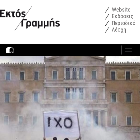
Παράκαμψη προς το κυρίως περιεχόμενο
Website
Εκδόσεις
Περιοδικό
Λέσχη
Toggle
navigati