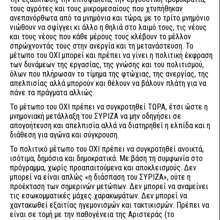
τους αγρότες και τους μικρομεσαίους που χτυπήθηκαν
ανεπανόρθωτα από τα μνημόνια και τώρα, με το τρίτο μνημόνιο
νιώθουν να σφίγγει κι άλλο η θηλιά στο λαιμό τους, τις νέους
και τους νέους που κάθε μέρους τους κλέβουν το μέλλον
σπρώχνοντάς τους στην ανεργία και τη μετανάστευση. Το
μέτωπο του ΟΧΙ μπορεί και πρέπει να γίνει η πολιτική έκφραση
των δυνάμεων της εργασίας, της γνώσης και του πολιτισμού,
όλων που πλήρωσαν το τίμημα της φτώχιας, της ανεργίας, της
απελπισίας αλλά μπορούν και θέλουν να βάλουν πλάτη για να
πάνε τα πράγματα αλλιώς.
Το μέτωπο του ΟΧΙ πρέπει να συγκροτηθεί ΤΩΡΑ, έτσι ώστε η
μνημονιακή μετάλλαξη του ΣΥΡΙΖΑ να μην οδηγήσει σε
απογοήτευση και απελπισία αλλά να διατηρηθεί η ελπίδα και η
διάθεση για αγώνα και σύγκρουση.
Το πολιτικό μέτωπο του ΟΧΙ πρέπει να συγκροτηθεί ανοικτά,
ισότιμα, δημόσια και δημοκρατικά. Με βάση τη συμφωνία στο
πρόγραμμα, χωρίς προαπαιτούμενα και αποκλεισμούς. Δεν
μπορεί να είναι απλώς «η διάσπαση του ΣΥΡΙΖΑ», ούτε η
προέκταση των σημερινών μετώπων. Δεν μπορεί να αναμείνει
τις εσωκομματικές μάχες χαρακωμάτων. Δεν μπορεί να
χαντακωθεί εξαιτίας ηγεμονισμών και τακτικισμών. Πρέπει να
είναι σε τομή με την παθογένεια της Αριστεράς (το