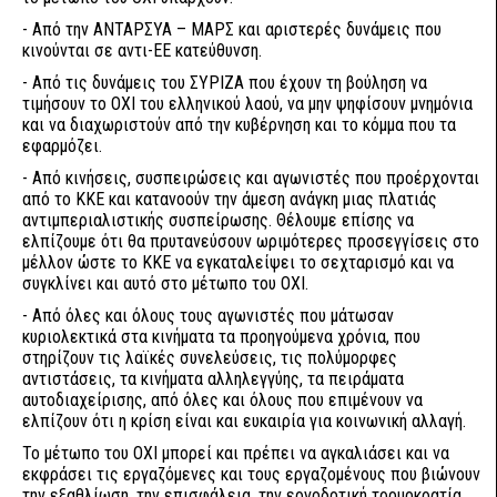
- Από την ΑΝΤΑΡΣΥΑ – ΜΑΡΣ και αριστερές δυνάμεις που
κινούνται σε αντι-ΕΕ κατεύθυνση.
- Από τις δυνάμεις του ΣΥΡΙΖΑ που έχουν τη βούληση να
τιμήσουν το ΟΧΙ του ελληνικού λαού, να μην ψηφίσουν μνημόνια
και να διαχωριστούν από την κυβέρνηση και το κόμμα που τα
εφαρμόζει.
- Από κινήσεις, συσπειρώσεις και αγωνιστές που προέρχονται
από το ΚΚΕ και κατανοούν την άμεση ανάγκη μιας πλατιάς
αντιμπεριαλιστικής συσπείρωσης. Θέλουμε επίσης να
ελπίζουμε ότι θα πρυτανεύσουν ωριμότερες προσεγγίσεις στο
μέλλον ώστε το ΚΚΕ να εγκαταλείψει το σεχταρισμό και να
συγκλίνει και αυτό στο μέτωπο του ΟΧΙ.
- Από όλες και όλους τους αγωνιστές που μάτωσαν
κυριολεκτικά στα κινήματα τα προηγούμενα χρόνια, που
στηρίζουν τις λαϊκές συνελεύσεις, τις πολύμορφες
αντιστάσεις, τα κινήματα αλληλεγγύης, τα πειράματα
αυτοδιαχείρισης, από όλες και όλους που επιμένουν να
ελπίζουν ότι η κρίση είναι και ευκαιρία για κοινωνική αλλαγή.
Το μέτωπο του ΟΧΙ μπορεί και πρέπει να αγκαλιάσει και να
εκφράσει τις εργαζόμενες και τους εργαζομένους που βιώνουν
την εξαθλίωση, την επισφάλεια, την εργοδοτική τρομοκρατία,