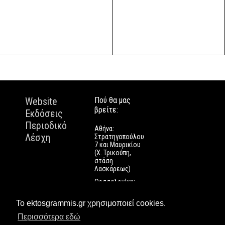
Website
Πού θα μας
βρείτε:
Εκδόσεις
Περιοδικό
Αθήνα:
Λέσχη
Στρατηγοπούλου
7 και Μαυρικίου
(Χ. Τρικούπη,
στάση
Λασκάρεως)
Θεσσαλονίκη:
Εγνατίας 112
Πάτρα: Τριών
Το ektosgrammis.gr χρησιμοποιεί cookies.
Ναυάρχων 9
Περισσότερα εδώ