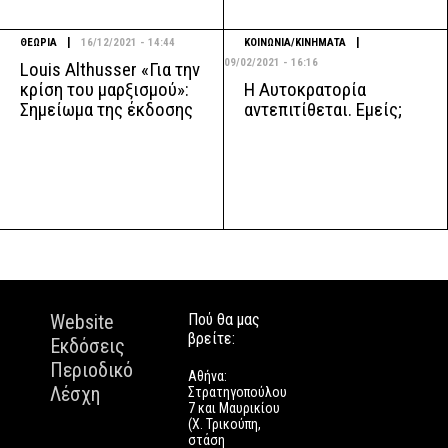
|
|
ΘΕΩΡΙΑ
16/12/2021 - 14:44
ΚΟΙΝΩΝΙΑ/ΚΙΝΗΜΑΤΑ
09/02/2021 - 16:16
Louis Althusser «Για την
Η Αυτοκρατορία
κρίση του μαρξισμού»:
αντεπιτίθεται. Εμείς;
Σημείωμα της έκδοσης
Website
Πού θα μας
βρείτε:
Εκδόσεις
Περιοδικό
Αθήνα:
Λέσχη
Στρατηγοπούλου
7 και Μαυρικίου
(Χ. Τρικούπη,
στάση