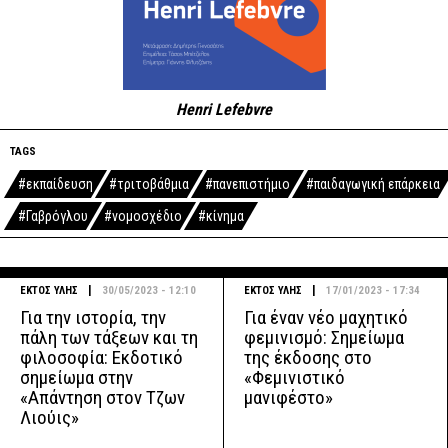
Henri Lefebvre
TAGS
#εκπαίδευση
#τριτοβάθμια
#πανεπιστήμιο
#παιδαγωγική επάρκεια
#Γαβρόγλου
#νομοσχέδιο
#κίνημα
|
|
ΕΚΤΟΣ ΥΛΗΣ
30/05/2023 - 12:10
ΕΚΤΟΣ ΥΛΗΣ
17/01/2023 - 17:34
Για την ιστορία, την
Για έναν νέο μαχητικό
πάλη των τάξεων και τη
φεμινισμό: Σημείωμα
φιλοσοφία: Εκδοτικό
της έκδοσης στο
σημείωμα στην
«Φεμινιστικό
«Απάντηση στον Τζων
μανιφέστο»
Λιούις»