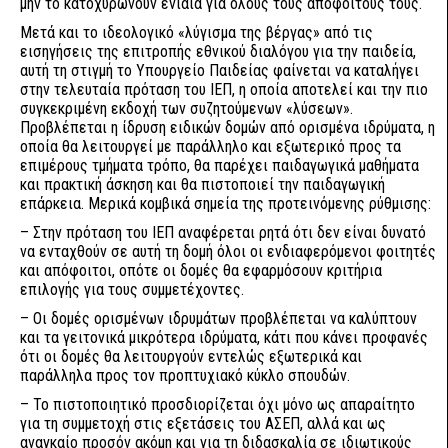
μην το κατοχυρώνουν ενιαία για όλους τους απόφοιτούς τους.
Μετά και το ιδεολογικό «λύγισμα της βέργας» από τις
εισηγήσεις της επιτροπής εθνικού διαλόγου για την παιδεία,
αυτή τη στιγμή το Υπουργείο Παιδείας φαίνεται να καταλήγει
στην τελευταία πρόταση του ΙΕΠ, η οποία αποτελεί και την πιο
συγκεκριμένη εκδοχή των συζητούμενων «λύσεων».
Προβλέπεται η ίδρυση ειδικών δομών από ορισμένα ιδρύματα, η
οποία θα λειτουργεί με παράλληλο και εξωτερικό προς τα
επιμέρους τμήματα τρόπο, θα παρέχει παιδαγωγικά μαθήματα
και πρακτική άσκηση και θα πιστοποιεί την παιδαγωγική
επάρκεια. Μερικά κομβικά σημεία της προτεινόμενης ρύθμισης:
– Στην πρόταση του ΙΕΠ αναφέρεται ρητά ότι δεν είναι δυνατό
να ενταχθούν σε αυτή τη δομή όλοι οι ενδιαφερόμενοι φοιτητές
και απόφοιτοι, οπότε οι δομές θα εφαρμόσουν κριτήρια
επιλογής για τους συμμετέχοντες.
– Οι δομές ορισμένων ιδρυμάτων προβλέπεται να καλύπτουν
και τα γειτονικά μικρότερα ιδρύματα, κάτι που κάνει προφανές
ότι οι δομές θα λειτουργούν εντελώς εξωτερικά και
παράλληλα προς τον προπτυχιακό κύκλο σπουδών.
– Το πιστοποιητικό προσδιορίζεται όχι μόνο ως απαραίτητο
για τη συμμετοχή στις εξετάσεις του ΑΣΕΠ, αλλά και ως
αναγκαίο προσόν ακόμη και για τη διδασκαλία σε ιδιωτικούς