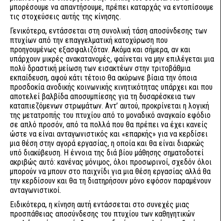
μπορέσουμε να απαντήσουμε, πρέπει καταρχάς να εντοπίσουμε
τις στοχεύσεις αυτής της κίνησης.
Γενικότερα, εντάσσεται στη συνολική τάση αποσύνδεσης των
πτυχίων από την επαγγελματική κατοχύρωση που
προηγουμένως εξασφαλιζόταν. Ακόμα και σήμερα, αν και
υπάρχουν μικρές ανακατανομές, φαίνεται να μην επιλέγεται μια
πολύ δραστική μείωση των εισακτέων στην τριτοβάθμια
εκπαίδευση, αφού κάτι τέτοιο θα ακύρωνε βίαια την όποια
προσδοκία ανοδικής κοινωνικής κινητικότητας υπάρχει και που
αποτελεί βαλβίδα αποσυμπίεσης για τη δυσαρέσκεια των
καταπιεζόμενων στρωμάτων. Αντ’ αυτού, προκρίνεται η λογική
της μετατροπής του πτυχίου από το μοναδικό αναγκαίο εφόδιο
σε απλό προσόν, από τα πολλά που θα πρέπει να έχει κανείς
ώστε να είναι ανταγωνιστικός και «επαρκής» για να κερδίσει
μια θέση στην αγορά εργασίας, η οποία και θα είναι διαρκώς
υπό διακύβευση. Η έννοια της διά βίου μάθησης σηματοδοτεί
ακριβώς αυτό: κανένας μόνιμος, όλοι προσωρινοί, σχεδόν όλοι
μπορούν να μπουν στο παιχνίδι για μια θέση εργασίας αλλά θα
την κερδίσουν και θα τη διατηρήσουν μόνο εφόσον παραμένουν
ανταγωνιστικοί.
Ειδικότερα, η κίνηση αυτή εντάσσεται στο συνεχές μιας
προσπάθειας αποσύνδεσης του πτυχίου των καθηγητικών