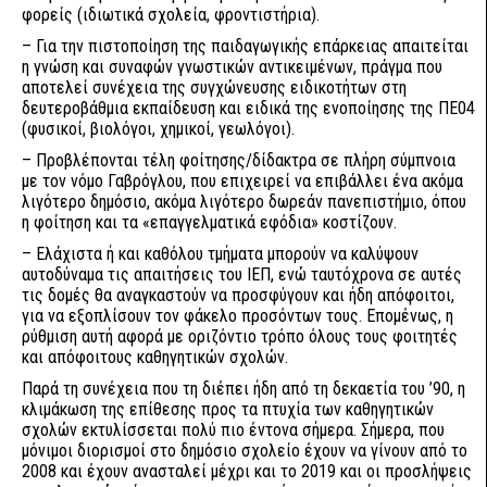
φορείς (ιδιωτικά σχολεία, φροντιστήρια).
– Για την πιστοποίηση της παιδαγωγικής επάρκειας απαιτείται
η γνώση και συναφών γνωστικών αντικειμένων, πράγμα που
αποτελεί συνέχεια της συγχώνευσης ειδικοτήτων στη
δευτεροβάθμια εκπαίδευση και ειδικά της ενοποίησης της ΠΕ04
(φυσικοί, βιολόγοι, χημικοί, γεωλόγοι).
– Προβλέπονται τέλη φοίτησης/δίδακτρα σε πλήρη σύμπνοια
με τον νόμο Γαβρόγλου, που επιχειρεί να επιβάλλει ένα ακόμα
λιγότερο δημόσιο, ακόμα λιγότερο δωρεάν πανεπιστήμιο, όπου
η φοίτηση και τα «επαγγελματικά εφόδια» κοστίζουν.
– Ελάχιστα ή και καθόλου τμήματα μπορούν να καλύψουν
αυτοδύναμα τις απαιτήσεις του ΙΕΠ, ενώ ταυτόχρονα σε αυτές
τις δομές θα αναγκαστούν να προσφύγουν και ήδη απόφοιτοι,
για να εξοπλίσουν τον φάκελο προσόντων τους. Επομένως, η
ρύθμιση αυτή αφορά με οριζόντιο τρόπο όλους τους φοιτητές
και απόφοιτους καθηγητικών σχολών.
Παρά τη συνέχεια που τη διέπει ήδη από τη δεκαετία του ’90, η
κλιμάκωση της επίθεσης προς τα πτυχία των καθηγητικών
σχολών εκτυλίσσεται πολύ πιο έντονα σήμερα. Σήμερα, που
μόνιμοι διορισμοί στο δημόσιο σχολείο έχουν να γίνουν από το
2008 και έχουν ανασταλεί μέχρι και το 2019 και οι προσλήψεις