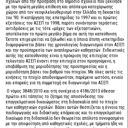
σχολών από την πρόσβαση στο δημόσιο σχολείο που ξεκίνησε
με την πρώτη μεγάλη επίθεση και απόπειρα κατοχύρωσης
χώρου από τον νεοφιλελευθερισμό στην Ελλάδα τη δεκαετία
του ’90. Η κατάργηση της επετηρίδας το 1997 και οι πρώτες
εξετάσεις του ΑΣΕΠ το 1998, παρότι συνάντησαν τεράστιες
αντιδράσεις με τις τότε «μάχες των εξεταστικών»,
αποτέλεσαν το πρώτο μεγάλο βήμα σε αυτή την κατεύθυνση.
Έκτοτε επιχειρείται να ξηλωθεί και η όποια άτυπη «επετηρίδα»
διαμορφώνεται βάσει της χρονολογίας διαγωνισμού στον ΑΣΕΠ
και την προϋπηρεσία των αναπληρωτών καθηγητών. Ενδεικτικές
αυτής της κατεύθυνσης είναι η πρόκριση της επιτυχίας στον
τελευταίο ΑΣΕΠ έναντι στην επιτυχία στον προηγούμενο, η
υποβάθμιση της μοριοδότησης της προϋπηρεσίας και η
μοριοδότηση βάσει του βαθμού του πτυχίου. Με όλες αυτές τις
κινήσεις το πτυχίο αποδυναμωνόταν, παρέμενε ωστόσο, ενιαίο
και επαρκές για τη συμμετοχή σε διαγωνισμό του ΑΣΕΠ.
Ο νόμος 3848/2010 και στη συνέχεια ο 4186/2013 έθεσαν
πρώτοι επί τάπητος το ζήτημα της αποσύνδεσης του
επαγγελματικού δικαιώματος στη διδασκαλία από το πτυχίο
των καθηγητικών σχολών. Βάσει αυτών θεσπίζεται η έννοια της
παιδαγωγικής και διδακτικής επάρκειας και το επαγγελματικό
δικαίωμα στη διδασκαλία δεν θεωρείται απόλυτα συνυφασμένο
με την αποφοίτηση από καθηγητικές σχολές, με τμήματα ήδη να