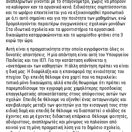
αναπληρωτών γίνονται με το σταγονόμετρο, χωρίς να μπορούν
να καλύψουν καν τα οργανικά κενά. Ειδικότητες συμπτύσσονται
και το ωράριο επεκτείνεται για να εξοικονομηθεί προσωπικό
με ό,τι αυτό σημαίνει και για την ποιότητα των μαθημάτων, ενώ
δρομολογούνται περαιτέρω συγχωνεύσεις σχολικών μονάδων.
Στα ιδιωτικά σχολεία και τα φροντιστήρια τα εργασιακά
δικαιώματα καταρρακώνονται και το ωρομίσθιο φτάνει στα 3
ευρώ την ώρα.
Αυτή είναι η πραγματικότητα στην οποία εγγράφονται όλες οι
δυνατές απαντήσεις. Η μία απάντηση είναι αυτή του Υπουργείου
Παιδείας και του ΙΕΠ. Για την κατάσταση ευθύνεται η
«ανεπάρκεια» των καθηγητών. Η άλλη απάντηση πρέπει να είναι
η δική μας. Η διαφύλαξη και η επαναφορά της ενιαιότητας του
πτυχίου. Όχι επειδή θέλουμε ένα χαρτί που να περικλείει
τυπικά μόνο δικαιώματα, αλλά επειδή θεωρούμε ότι πρέπει να
παρεμποδίσουμε την εγγραφή μιας χαμηλότερης προσδοκίας
επαγγελματικής αποκατάστασης στους απόφοιτους αυτών των
σχολών. Επειδή δε θέλουμε να οξυνθεί ένας ανταγωνισμός και
κανιβαλισμός μεταξύ των φοιτητών για την εισαγωγή τους στην
ειδική δομή και επειδή δε θέλουμε να διασπαστεί ο κλάδος σε
έχοντες και μη έχοντες διδακτική επάρκεια. Θέλουμε φοιτητές,
αδιόριστους, αναπληρωτές και μόνιμους να παλεύουν από
κοινού για τη μόνη πραγματική λύση για το δημόσιο σχολείο,