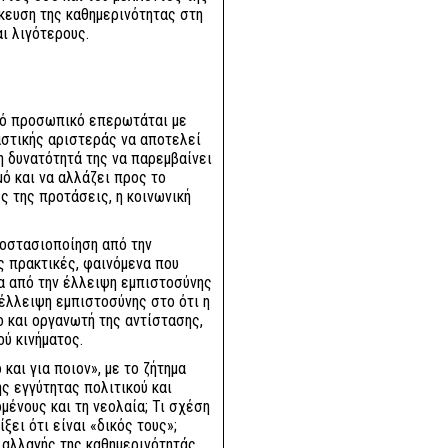
ίκευση της καθημερινότητας στη
αι λιγότερους.
ακό προσωπικό επερωτάται με
αστικής αριστεράς να αποτελεί
 δυνατότητά της να παρεμβαίνει
ό και να αλλάζει προς το
ές της προτάσεις, η κοινωνική
αποστασιοποίηση από την
ς πρακτικές, φαινόμενα που
α από την έλλειψη εμπιστοσύνης
 έλλειψη εμπιστοσύνης στο ότι η
ο και οργανωτή της αντίστασης,
ού κινήματος.
και για ποιον», με το ζήτημα
ής εγγύτητας πολιτικού και
μένους και τη νεολαία; Τι σχέση
ξει ότι είναι «δικός τους»;
η αλλαγής της καθημερινότητάς