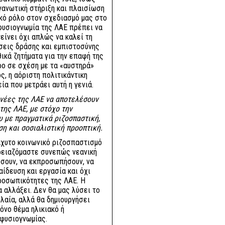
ργανωτική στήριξη και πλαισίωση
κό ρόλο στον σχεδιασμό μας στο
φυσιογνωμία της ΛΑΕ πρέπει να
τείνει όχι απλώς να καλεί τη
σεις δράσης και εμπιστοσύνης
θικά ζητήματα για την επαφή της
ρο σε σχέση με τα «αυστηρά»
, η αόριστη πολιτικάντικη
ία που μετράει αυτή η γενιά.
ι νέες της ΛΑΕ να αποτελέσουν
της ΛΑΕ, με στόχο την
 με πραγματικά ριζοσπαστική,
ση και σοσιαλιστική προοπτική.
ιάχυτο κοινωνικό ριζοσπαστισμό
Χρειαζόμαστε συνεπώς νεανική
ώσουν, να εκπροσωπήσουν, να
αίδευση και εργασία και όχι
ροσωπικότητες της ΛΑΕ. Η
 αλλάξει. Δεν θα μας λύσει το
λαία, αλλά θα δημιουργήσει
όνο θέμα ηλικιακό ή
 φυσιογνωμίας.