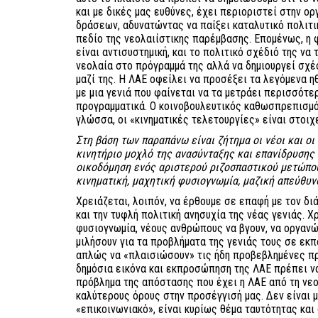
και με δικές μας ευθύνες, έχει περιοριστεί στην ο
δράσεων, αδυνατώντας να παίξει καταλυτικό πολιτι
πεδίο της νεολαιίστικης παρέμβασης. Επομένως, η 
είναι αντισυστημική, και το πολιτικό σχέδιό της να 
νεολαία στο πρόγραμμά της αλλά να δημιουργεί σχέ
μαζί της. Η ΛΑΕ οφείλει να προσέξει τα λεγόμενα η
με μια γενιά που φαίνεται να τα μετράει περισσότε
προγραμματικά. Ο κοινοβουλευτικός καθωσπρεπισμός
γλώσσα, οι «κινηματικές τελετουργίες» είναι στοιχε
Στη βάση των παραπάνω είναι ζήτημα οι νέοι και ο
κινητήριο μοχλό της ανασύνταξης και επανίδρυσης 
οικοδόμηση ενός αριστερού ριζοσπαστικού μετώπου
κινηματική, μαχητική φυσιογνωμία, μαζική απεύθυν
Χρειάζεται, λοιπόν, να έρθουμε σε επαφή με τον δ
και την τυφλή πολιτική ανησυχία της νέας γενιάς. 
φυσιογνωμία, νέους ανθρώπους να βγουν, να οργαν
μιλήσουν για τα προβλήματα της γενιάς τους σε εκπ
απλώς να «πλαισιώσουν» τις ήδη προβεβλημένες π
δημόσια εικόνα και εκπροσώπηση της ΛΑΕ πρέπει να
πρόβλημα της απόστασης που έχει η ΛΑΕ από τη νεο
καλύτερους όρους στην προσέγγισή μας. Δεν είναι μ
«επικοινωνιακό», είναι κυρίως θέμα ταυτότητας και