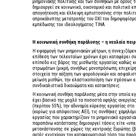
μνημονιακής πολιτικής και των συνθηκών με όρους 
δημιουργεί σε κοινωνικό, οικονομικό και πολιτικό επ
απογοήτευση και έλλειψη εμπιστοσύνης στην πολιτι
απροκάλυπτης μετατροπής του ΟΧΙ του δημοψηφίσματ
εμπέδωσης του ιδεολογήματος ΤΙΝΑ.
Η κοινωνική συνθήκη παράλυσης – η νεολαία πει
Η εφαρμογή των μνημονιακών μέτρων, η συνεχιζόμεν
επίθεση των τελευταίων χρόνων έχει καταφέρει συ
επίπεδο εις βάρος της μισθωτής εργασίας καθώς κ
στρωμάτων (μικρή, συνήθως μονοπρόσωπη, επιχείρη
στοιχεία την αύξηση των φορολογικών και ασφαλισ
μείωση μισθών, την ελαστικοποίηση των σχέσεων ε
συνδικαλιστικά δικαιώματα και κατακτήσεις.
Η κοινωνική συνθήκη παράλυσης μέσα στην οποία εγ
έχει βασικό της μοχλό τα ποσοστά υψηλής ανεργία
(περίπου 55%), την αδυναμία εύρεσης εργασίας στο 
(κυρίως για απόφοιτους ΑΕΙ), τις συνθήκες χαμηλόμ
εργασίας που χαρακτηρίζουν το μνημονιακό εργασια
παραπάνω κατάστασης δημιουργεί τάσεις είτε «υπε
μετανάστευσης σε χώρες της κεντρικής Ευρώπης (βλ.
αυτές ενισχύουν τον κατακερματισμό τόσο του παρό