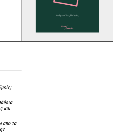
Εμείς;
πάθεια
ς και
ω από τα
ην