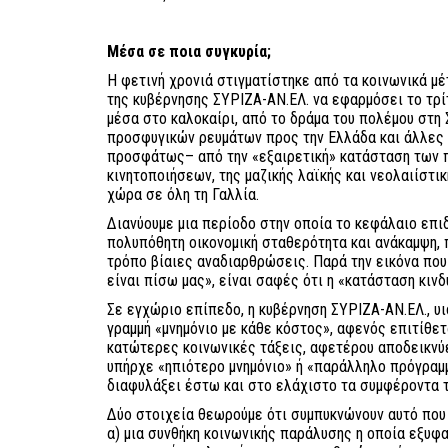
Μέσα σε ποια συγκυρία;
Η φετινή χρονιά στιγματίστηκε από τα κοινωνικά μ
της κυβέρνησης ΣΥΡΙΖΑ-ΑΝ.ΕΛ. να εφαρμόσει το τρί
μέσα στο καλοκαίρι, από το δράμα του πολέμου στη
προσφυγικών ρευμάτων προς την Ελλάδα και άλλες 
προσφάτως– από την «εξαιρετική» κατάσταση των
κινητοποιήσεων, της μαζικής λαϊκής και νεολαιίστι
χώρα σε όλη τη Γαλλία.
Διανύουμε μια περίοδο στην οποία το κεφάλαιο επι
πολυπόθητη οικονομική σταθερότητα και ανάκαμψη,
τρόπο βίαιες αναδιαρθρώσεις. Παρά την εικόνα που
είναι πίσω μας», είναι σαφές ότι η «κατάσταση κιν
Σε εγχώριο επίπεδο, η κυβέρνηση ΣΥΡΙΖΑ-ΑΝ.ΕΛ., υ
γραμμή «μνημόνιο με κάθε κόστος», αφενός επιτίθε
κατώτερες κοινωνικές τάξεις, αφετέρου αποδεικνύε
υπήρχε «ηπιότερο μνημόνιο» ή «παράλληλο πρόγραμ
διαφυλάξει έστω και στο ελάχιστο τα συμφέροντα 
Δύο στοιχεία θεωρούμε ότι συμπυκνώνουν αυτό που 
α) μια συνθήκη κοινωνικής παράλυσης η οποία εξυφ