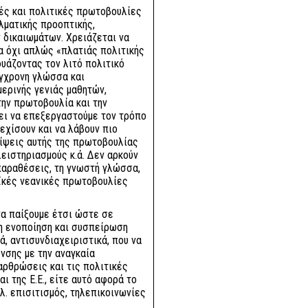
ές και πολιτικές πρωτοβουλίες
λματικής προοπτικής,
 δικαιωμάτων. Χρειάζεται να
α όχι απλώς «πλατιάς πολιτικής
δυάζοντας τον λιτό πολιτικό
ύγχρονη γλώσσα και
μερινής γενιάς μαθητών,
ην πρωτοβουλία και την
πει να επεξεργαστούμε τον τρόπο
εχίσουν και να λάβουν πιο
είψεις αυτής της πρωτοβουλίας
ειστηριασμούς κ.ά. Δεν αρκούν
παραθέσεις, τη γνωστή γλώσσα,
αϊκές νεανικές πρωτοβουλίες
 να παίξουμε έτσι ώστε σε
ρη ενοποίηση και συσπείρωση
, αντισυνδιαχειριστικά, που να
νσης με την αναγκαία
αρθρώσεις και τις πολιτικές
ι της Ε.Ε., είτε αυτό αφορά το
. επισιτισμός, τηλεπικοινωνίες