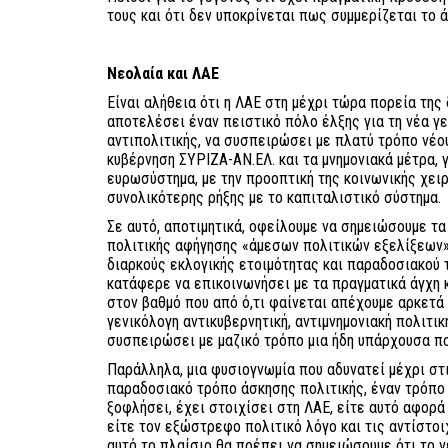
τους και ότι δεν υποκρίνεται πως συμμερίζεται το ά
Νεολαία και ΛΑΕ
Είναι αλήθεια ότι η ΛΑΕ στη μέχρι τώρα πορεία της
αποτελέσει έναν πειστικό πόλο έλξης για τη νέα γε
αντιπολιτικής, να συσπειρώσει με πλατύ τρόπο νέου
κυβέρνηση ΣΥΡΙΖΑ-ΑΝ.ΕΛ. και τα μνημονιακά μέτρα, 
ευρωσύστημα, με την προοπτική της κοινωνικής χει
συνολικότερης ρήξης με το καπιταλιστικό σύστημα.
Σε αυτό, αποτιμητικά, οφείλουμε να σημειώσουμε τα
πολιτικής αφήγησης «άμεσων πολιτικών εξελίξεων»
διαρκούς εκλογικής ετοιμότητας και παραδοσιακού 
κατάφερε να επικοινωνήσει με τα πραγματικά άγχη κ
στον βαθμό που από ό,τι φαίνεται απέχουμε αρκετά 
γενικόλογη αντικυβερνητική, αντιμνημονιακή πολιτι
συσπειρώσει με μαζικό τρόπο μια ήδη υπάρχουσα πο
Παράλληλα, μια φυσιογνωμία που αδυνατεί μέχρι στ
παραδοσιακό τρόπο άσκησης πολιτικής, έναν τρόπο π
ξοφλήσει, έχει στοιχίσει στη ΛΑΕ, είτε αυτό αφορ
είτε τον εξώστρεφο πολιτικό λόγο και τις αντίστο
αυτό το πλαίσιο θα πρέπει να σημειώσουμε ότι το ν