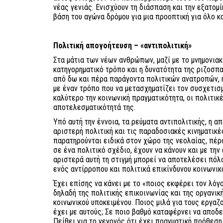
νέας γενιάς. Ενισχύουν τη διάσπαση και την εξατομ
βάση του αγώνα δρόμου για μια προοπτική για όλο κ
Πολιτική απογοήτευση – «αντιπολιτική»
Στα μάτια των νέων ανθρώπων, μαζί με το μνημονι
κατηγορηματικό τρόπο και η δυνατότητα της ριζοσπ
από δω και πέρα παράγοντα πολιτικών ανατροπών, η
με έναν τρόπο που να μετασχηματίζει τον συσχετισμ
καλύτερο την κοινωνική πραγματικότητα, οι πολιτικ
αποτελεσματικότητά της.
Υπό αυτή την έννοια, τα ρεύματα αντιπολιτικής, η 
αριστερή πολιτική και τις παραδοσιακές κινηματικέ
παρατηρούνται ειδικά στον χώρο της νεολαίας, πέρ
σε ένα πολιτικό σχέδιο, έχουν να κάνουν και με την
αριστερά αυτή τη στιγμή μπορεί να αποτελέσει πόλ
ενός αντίρροπου και πολιτικά επικίνδυνου κοινωνικ
Έχει επίσης να κάνει με το «ποιος εκφέρει τον λόγο 
δηλαδή της πολιτικής επικοινωνίας και της οργανικ
κοινωνικού υποκειμένου. Ποιος μιλά για τους εργαζο
έχει με αυτούς; Σε ποιο βαθμό καταφέρνει να αποδεί
Πείθει για το γεγονός ότι έχει πραγματική πρόθεσ