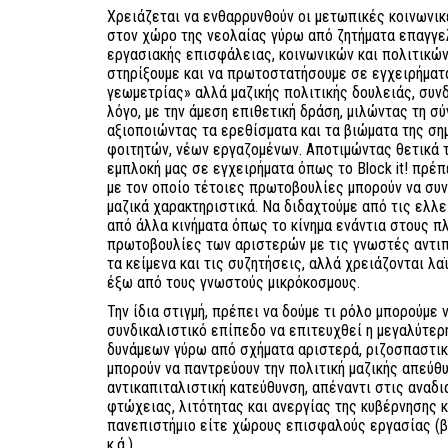
Χρειάζεται να ενθαρρυνθούν οι μετωπικές κοινωνικ
στον χώρο της νεολαίας γύρω από ζητήματα επαγγε
εργασιακής επισφάλειας, κοινωνικών και πολιτικών
στηρίξουμε και να πρωτοστατήσουμε σε εγχειρήματ
γεωμετρίας» αλλά μαζικής πολιτικής δουλειάς, συν
λόγο, με την άμεση επιθετική δράση, μιλώντας τη σ
αξιοποιώντας τα ερεθίσματα και τα βιώματα της ση
φοιτητών, νέων εργαζομένων. Αποτιμώντας θετικά τ
εμπλοκή μας σε εγχειρήματα όπως το Block it! πρέ
με τον οποίο τέτοιες πρωτοβουλίες μπορούν να συν
μαζικά χαρακτηριστικά. Να διδαχτούμε από τις ελλ
από άλλα κινήματα όπως το κίνημα ενάντια στους πλ
πρωτοβουλίες των αριστερών με τις γνωστές αντι
τα κείμενα και τις συζητήσεις, αλλά χρειάζονται λ
έξω από τους γνωστούς μικρόκοσμους.
Την ίδια στιγμή, πρέπει να δούμε τι ρόλο μπορούμε
συνδικαλιστικό επίπεδο να επιτευχθεί η μεγαλύτε
δυνάμεων γύρω από σχήματα αριστερά, ριζοσπαστικά
μπορούν να παντρεύουν την πολιτική μαζικής απεύθυ
αντικαπιταλιστική κατεύθυνση, απέναντι στις αναδι
φτώχειας, λιτότητας και ανεργίας της κυβέρνησης κα
πανεπιστήμιο είτε χώρους επισφαλούς εργασίας (βλ
κ.ά.).