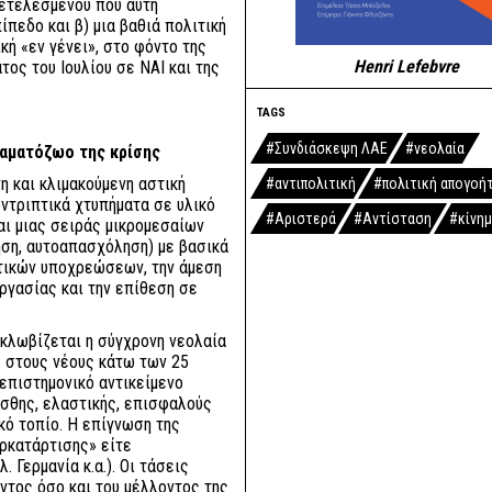
τετελεσμένου που αυτή
ίπεδο και β) μια βαθιά πολιτική
κή «εν γένει», στο φόντο της
Henri Lefebvre
ος του Ιουλίου σε ΝΑΙ και της
TAGS
#Συνδιάσκεψη ΛΑΕ
#νεολαία
ραματόζωο της κρίσης
η και κλιμακούμενη αστική
#αντιπολιτική
#πολιτική απογοή
ντριπτικά χτυπήματα σε υλικό
#Αριστερά
#Αντίσταση
#κίνη
αι μιας σειράς μικρομεσαίων
ση, αυτοαπασχόληση) με βασικά
τικών υποχρεώσεων, την άμεση
ργασίας και την επίθεση σε
κλωβίζεται η σύγχρονη νεολαία
ς στους νέους κάτω των 25
επιστημονικό αντικείμενο
ισθης, ελαστικής, επισφαλούς
κό τοπίο. Η επίγνωση της
ρκατάρτισης» είτε
 Γερμανία κ.α.). Οι τάσεις
ντος όσο και του μέλλοντος της