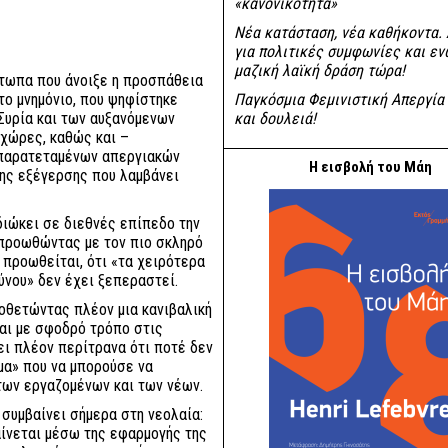
«κανονικότητα»
Νέα κατάσταση, νέα καθήκοντα.
για πολιτικές συμφωνίες και εν
μαζική λαϊκή δράση τώρα!
έτωπα που άνοιξε η προσπάθεια
το μνημόνιο, που ψηφίστηκε
Παγκόσμια Φεμινιστική Απεργία 
 Συρία και των αυξανόμενων
και δουλειά!
χώρες, καθώς και –
 παρατεταμένων απεργιακών
Η εισβολή του Μάη
κης εξέγερσης που λαμβάνει
διώκει σε διεθνές επίπεδο την
 προωθώντας με τον πιο σκληρό
 προωθείται, ότι «τα χειρότερα
δύνου» δεν έχει ξεπεραστεί.
ιοθετώντας πλέον μια κανιβαλική
ται με σφοδρό τρόπο στις
ι πλέον περίτρανα ότι ποτέ δεν
μα» που να μπορούσε να
των εργαζομένων και των νέων.
συμβαίνει σήμερα στη νεολαία:
αίνεται μέσω της εφαρμογής της