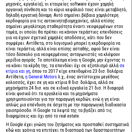
μηχανές, εργαλεία), οι εταιρείες software έχουν χαμηλή
οργανική σύνθεση και το κύριο κεφάλαιό τους είναι μεταβλητό,
δηλαδή εργατική δύναμη. Αυτό σημαίνει βέβαια χαμηλότερη
κερδοφορία για τις αυτοκινητοβιομηχανίες, αλλά επίσης
σημαίνει μεγαλύτερη σταθερότητα έναντι νεοφερμένων στον
τομέα, οι οποίοι θα πρέπει να κάνουν τεράστιες επενδύσεις
για να έχουν σχετικά χαμηλές αποδόσεις, κάτι που δεν
συμφέρει. Αντίθετα, στο λογισμικό μπορεί η κερδοφορία να
είναι τεράστια, αλλά είναι επίσης ασταθής, αφού δεν είναι
τόσο δύσκολο για νεοφερμένους ανταγωνιστές να κλέψουν
μερίδια αγοράς. Το αποτέλεσμα είναι η Google, μην έχοντας τι
να κάνει τα κέρδη της, τα επενδύει όχι σε εξοπλισμό αλλά
σε
κτίρια και γη
, όπου το 2017 είχε επενδυμένα 23 δισ. δολάρια.
Αντίθετα,
η General Motors
λ.χ., ένας αντίστοιχου μεγέθους
κολοσσός, έχει σε γη και κτίρια 8 δισ. δολάρια, αλλά σε
μηχανήματα 24 δισ. και σε ειδικά εργαλεία 21 δισ. Η διαφορά
είναι φυσικά ότι τα εργαλεία και τα μηχανήματα
χρησιμοποιούνται για την παραγωγή κερδών, ενώ η γη είναι
απλώς μια επένδυση σε άσχετη με την παραγωγική διαδικασία
γαιοπρόσοδο. Η Google τα λεφτά της τα βγάζει από τις
διαφημίσεις και όχι από το real estate.
Η Google έχει γνώση του ζητήματος και προσπαθεί συστηματικά
εδώ και χρόνια να επιτύχει τη διασπορά των δραστηριοτήτων