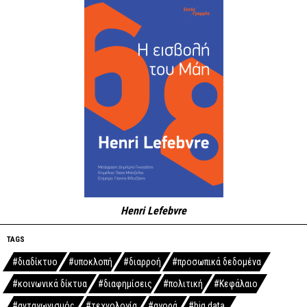
Henri Lefebvre
TAGS
#διαδίκτυο
#υποκλοπή
#διαρροή
#προσωπικά δεδομένα
#κοινωνικά δίκτυα
#διαφημίσεις
#πολιτική
#Κεφάλαιο
#ανταγωνισμός
#τεχνολογία
#αγορά
#big data.