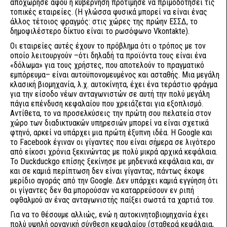
αποχώρησε αφού η κυβέρνηση προτίμησε να πριμοδοτήσει τις
τοπικές εταιρείες. (Η γλώσσα φυσικά μπορεί να είναι ένας
άλλος τέτοιος φραγμός: στις χώρες της πρώην ΕΣΣΔ, το
δημοφιλέστερο δίκτυο είναι το ρωσόφωνο Vkontakte).
Οι εταιρείες αυτές έχουν το πρόβλημα ότι ο τρόπος με τον
οποίο λειτουργούν –ότι δηλαδή τα προϊόντα τους είναι ένα
«δόλωμα» για τους χρήστες, που αποτελούν το πραγματικό
εμπόρευμα– είναι αυτοϋπονομευμένος και ασταθής. Μια μεγάλη
κλασική βιομηχανία, λ.χ. αυτοκίνητα, έχει ένα τεράστιο φράγμα
για την είσοδο νέων ανταγωνιστών σε αυτή την πολύ μεγάλη
πάγια επένδυση κεφαλαίου που χρειάζεται για εξοπλισμό.
Αντίθετα, το να προσελκύσεις την πρώτη σου πελατεία στον
χώρο των διαδικτυακών υπηρεσιών μπορεί να είναι σχετικά
φτηνό, αρκεί να υπάρχει μια πρώτη έξυπνη ιδέα. Η Google και
το Facebook έγιναν οι γίγαντες που είναι σήμερα σε λιγότερο
από είκοσι χρόνια ξεκινώντας με πολύ μικρά αρχικά κεφάλαια.
Το Duckduckgo επίσης ξεκίνησε με μηδενικά κεφάλαια και, αν
και σε καμιά περίπτωση δεν είναι γίγαντας, πάντως έκοψε
μερίδιο αγοράς από την Google. Δεν υπάρχει καμιά εγγύηση ότι
οι γίγαντες δεν θα μπορούσαν να καταρρεύσουν εν ριπή
οφθαλμού αν ένας ανταγωνιστής παίξει σωστά τα χαρτιά του.
Για να το θέσουμε αλλιώς, ενώ η αυτοκινητοβιομηχανία έχει
πολύ υψηλή οργανική σύνθεση κεφαλαίου (σταθερά κεφάλαια,