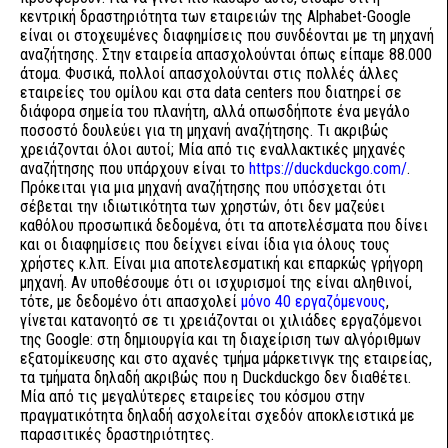
κεντρική δραστηριότητα των εταιρειών της Alphabet-Google
είναι οι στοχευμένες διαφημίσεις που συνδέονται με τη μηχανή
αναζήτησης. Στην εταιρεία απασχολούνται όπως είπαμε 88.000
άτομα. Φυσικά, πολλοί απασχολούνται στις πολλές άλλες
εταιρείες του ομίλου και στα data centers που διατηρεί σε
διάφορα σημεία του πλανήτη, αλλά οπωσδήποτε ένα μεγάλο
ποσοστό δουλεύει για τη μηχανή αναζήτησης. Τι ακριβώς
χρειάζονται όλοι αυτοί; Μία από τις εναλλακτικές μηχανές
αναζήτησης που υπάρχουν είναι το
https://duckduckgo.com/
.
Πρόκειται για μια μηχανή αναζήτησης που υπόσχεται ότι
σέβεται την ιδιωτικότητα των χρηστών, ότι δεν μαζεύει
καθόλου προσωπικά δεδομένα, ότι τα αποτελέσματα που δίνει
και οι διαφημίσεις που δείχνει είναι ίδια για όλους τους
χρήστες κ.λπ. Είναι μια αποτελεσματική και επαρκώς γρήγορη
μηχανή. Αν υποθέσουμε ότι οι ισχυρισμοί της είναι αληθινοί,
τότε, με δεδομένο ότι απασχολεί
μόνο 40 εργαζόμενους
,
γίνεται κατανοητό σε τι χρειάζονται οι χιλιάδες εργαζόμενοι
της Google: στη δημιουργία και τη διαχείριση των αλγόριθμων
εξατομίκευσης και στο αχανές τμήμα μάρκετινγκ της εταιρείας,
τα τμήματα δηλαδή ακριβώς που η Duckduckgo δεν διαθέτει.
Μία από τις μεγαλύτερες εταιρείες του κόσμου στην
πραγματικότητα δηλαδή ασχολείται σχεδόν αποκλειστικά με
παρασιτικές δραστηριότητες.