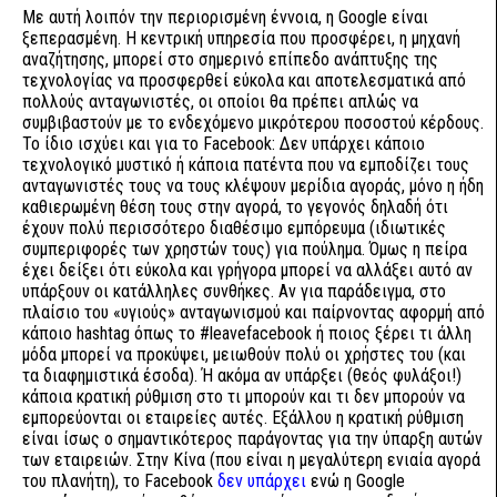
Με αυτή λοιπόν την περιορισμένη έννοια, η Google είναι
ξεπερασμένη. Η κεντρική υπηρεσία που προσφέρει, η μηχανή
αναζήτησης, μπορεί στο σημερινό επίπεδο ανάπτυξης της
τεχνολογίας να προσφερθεί εύκολα και αποτελεσματικά από
πολλούς ανταγωνιστές, οι οποίοι θα πρέπει απλώς να
συμβιβαστούν με το ενδεχόμενο μικρότερου ποσοστού κέρδους.
Το ίδιο ισχύει και για το Facebook: Δεν υπάρχει κάποιο
τεχνολογικό μυστικό ή κάποια πατέντα που να εμποδίζει τους
ανταγωνιστές τους να τους κλέψουν μερίδια αγοράς, μόνο η ήδη
καθιερωμένη θέση τους στην αγορά, το γεγονός δηλαδή ότι
έχουν πολύ περισσότερο διαθέσιμο εμπόρευμα (ιδιωτικές
συμπεριφορές των χρηστών τους) για πούλημα. Όμως η πείρα
έχει δείξει ότι εύκολα και γρήγορα μπορεί να αλλάξει αυτό αν
υπάρξουν οι κατάλληλες συνθήκες. Αν για παράδειγμα, στο
πλαίσιο του «υγιούς» ανταγωνισμού και παίρνοντας αφορμή από
κάποιο hashtag όπως το #leavefacebook ή ποιος ξέρει τι άλλη
μόδα μπορεί να προκύψει, μειωθούν πολύ οι χρήστες του (και
τα διαφημιστικά έσοδα). Ή ακόμα αν υπάρξει (θεός φυλάξοι!)
κάποια κρατική ρύθμιση στο τι μπορούν και τι δεν μπορούν να
εμπορεύονται οι εταιρείες αυτές. Εξάλλου η κρατική ρύθμιση
είναι ίσως ο σημαντικότερος παράγοντας για την ύπαρξη αυτών
των εταιρειών. Στην Κίνα (που είναι η μεγαλύτερη ενιαία αγορά
του πλανήτη), το Facebook
δεν υπάρχει
ενώ η Google