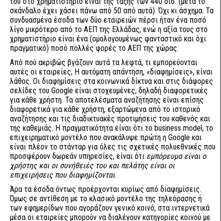
του στο χρηματιστήριο είναι της τάξης των 440 δισ. (μετά το
σκάνδαλο έχει χάσει πάνω από 50 από αυτά). Όχι κι άσχημα. Τα
συνδυασμένα έσοδα των δύο εταιρειών πέρσι ήταν ένα ποσό
λίγο μικρότερο από το ΑΕΠ της Ελλάδας, ενώ η αξία τους στο
χρηματιστήριο είναι ένα (ομολογουμένως φανταστικό και όχι
πραγματικό) ποσό πολλές φορές το ΑΕΠ της χώρας.
Από πού ακριβώς βγάζουν αυτά τα λεφτά, τι εμπορεύονται
αυτές οι εταιρείες; Η αυτόματη απάντηση, «διαφημίσεις», είναι
λάθος. Οι διαφημίσεις στα κοινωνικά δίκτυα και στις διάφορες
σελίδες του Google είναι στοχευμένες, δηλαδή διαφορετικές
για κάθε χρήστη. Τα αποτελέσματα αναζήτησης είναι επίσης
διαφορετικά για κάθε χρήστη, εξαρτώμενα από το ιστορικό
αναζήτησης και τις διαδικτυακές προτιμήσεις του καθενός και
της καθεμιάς. Η πραγματικότητα είναι ότι το business model, το
επιχειρηματικό μοντέλο που ανακάλυψε πρώτη η Google και
είναι πλέον το στάνταρ για όλες τις σχετικές πολυεθνικές που
προσφέρουν δωρεάν υπηρεσίες, είναι ότι
εμπόρευμα είναι ο
χρήστης και οι συνήθειές του και πελάτης είναι οι
επιχειρήσεις που διαφημίζονται
.
Άρα τα έσοδα όντως προέρχονται κυρίως από διαφημίσεις.
Όμως σε αντίθεση με το κλασικό μοντέλο της τηλεόρασης ή
των εφημερίδων που αγοράζουν γενικό κοινό, στα ιντερνετικά
μέσα οι εταιρείες μπορούν να διαλέγουν κατηγορίες κοινού με