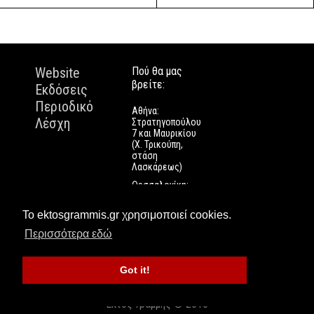
Website
Πού θα μας
βρείτε:
Εκδόσεις
Περιοδικό
Αθήνα:
Λέσχη
Στρατηγοπούλου
7 και Μαυρικίου
(Χ. Τρικούπη,
στάση
Λασκάρεως)
Θεσσαλονίκη:
Εγνατίας 112
Πάτρα: Τριών
Το ektosgrammis.gr χρησιμοποιεί cookies.
Ναυάρχων 9
Περισσότερα εδώ
Got it!
Εκτός Γραμμής © 2016