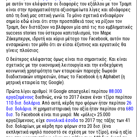
με αυτόν τον ελέφαντα· οι διαφορές του εξάλλου με τον Τραμπ
είναι στην πραγματικότητα αξιοσημείωτα λίγες και αδιάφορες
από τη δική μας οπτική γωνία. Το μόνο σχετικά ενδιαφέρον
σημείο εδώ είναι ότι στην προσπάθειά τους να ρίξουν τον
Τραμπ, δεν διστάζουν να βλάψουν μία από τις πιο εμβληματικές
success stories του ύστερου καπιταλισμού, τον Μαρκ
Ζάκεμπεργκ, ιδρυτή και κύριο μέτοχο του Facebook, αυτόν που
ενσαρκώνει τον μύθο ότι αν είσαι έξυπνος και εργατικός θα
γίνεις πλούσιος.
Ο δεύτερος ελέφαντας όμως είναι πιο σημαντικός. Και είναι
σχετικός με την οικονομική λειτουργία και την ενδεχόμενη
κοινωνική χρησιμότητα των εταιρειών παροχής δωρεάν
διαδικτυακών υπηρεσιών, όπως το Facebook ή η Αlphabet (η
μητρική εταιρεία της Google).
Πρώτα λίγοι αριθμοί: Η Google απασχολεί περίπου
88.000
εργαζομένους
διεθνώς, ενώ το 2017 έκανε έναν τζίρο περίπου
110 δισ. δολάρια
. Από αυτά, κέρδη προ φόρων ήταν περίπου
26
δισ. δολάρια
. Η χρηματιστηριακή του αξία ήταν περίπου στα
680
δισ
. Το Facebook είναι πιο μικρό: Με «μόλις» 25.000
εργαζόμενους, είχε
συνολικά έσοδα
το 2017 της τάξης των 41
δισ. δολαρίων, με κέρδη προ φόρων στα 20 δισ. (ένα
εκπληκτικά υψηλό ποσοστό σε σχέση με τον τζίρο), ενώ η αξία