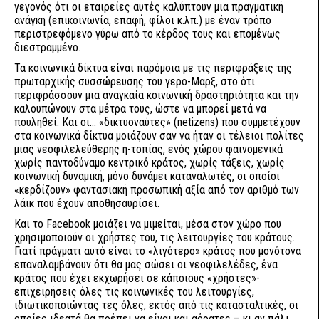
γεγονός ότι οι εταιρείες αυτές καλύπτουν μια πραγματική
ανάγκη (επικοινωνία, επαφή, φίλοι κ.λπ.) με έναν τρόπο
περιστρεφόμενο γύρω από το κέρδος τους και επομένως
διεστραμμένο.
Τα κοινωνικά δίκτυα είναι παρόμοια με τις περιφράξεις της
πρωταρχικής συσσώρευσης του γερο-Μαρξ, στο ότι
περιφράσσουν μια αναγκαία κοινωνική δραστηριότητα και την
καλουπώνουν στα μέτρα τους, ώστε να μπορεί μετά να
πουληθεί. Και οι... «δικτυοναύτες» (netizens) που συμμετέχουν
στα κοινωνικά δίκτυα μοιάζουν σαν να ήταν οι τέλειοι πολίτες
μιας νεοφιλελεύθερης η-τοπίας, ενός χώρου φαινομενικά
χωρίς παντοδύναμο κεντρικό κράτος, χωρίς τάξεις, χωρίς
κοινωνική δυναμική, μόνο δυνάμει καταναλωτές, οι οποίοι
«κερδίζουν» φαντασιακή προσωπική αξία από τον αριθμό των
λάικ που έχουν αποθησαυρίσει.
Και το Facebook μοιάζει να μιμείται, μέσα στον χώρο που
χρησιμοποιούν οι χρήστες του, τις λειτουργίες του κράτους.
Γιατί πράγματι αυτό είναι το «λιγότερο» κράτος που μονότονα
επαναλαμβάνουν ότι θα μας σώσει οι νεοφιλελέδες, ένα
κράτος που έχει εκχωρήσει σε κάποιους «χρήστες»-
επιχειρήσεις όλες τις κοινωνικές του λειτουργίες,
ιδιωτικοποιώντας τες όλες, εκτός από τις κατασταλτικές, οι
οποίες ιδεατά θα πρέπει να είναι και αόρατες – κι αν πάλι