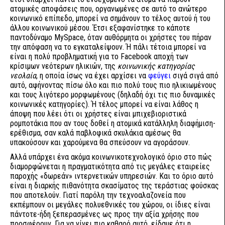
ατομικές αποφάσεις που, οργανωμένες σε αυτό το ανώτερο
κοινωνικό επίπεδο, μπορεί να σημάνουν το τέλος αυτού ή του
άλλου κοινωνικού μέσου. Έτσι εξαφανίστηκε το κάποτε
παντοδύναμο MySpace, όταν αυθόρμητα οι χρήστες του πήραν
την απόφαση να το εγκαταλείψουν. Ή πάλι τέτοια μπορεί να
είναι η πολύ προβληματική για το Facebook αποχή των
κρίσιμων νεότερων ηλικιών, της
κοινωνικής κατηγορίας
νεολαία
, η οποία ίσως να έχει αρχίσει να
φεύγει
σιγά σιγά από
αυτό, αφήνοντας πίσω όλο και πιο πολύ τους πιο ηλικιωμένους
και τους λιγότερο μορφωμένους (δηλαδή όχι τις πιο δυναμικές
κοινωνικές κατηγορίες). Ή τέλος μπορεί να είναι λάθος η
άποψη που λέει ότι οι χρήστες είναι μπιχεβιοριστικά
ρομποτάκια που αν τους δοθεί η ατομικά κατάλληλη διαφήμιση-
ερέθισμα, σαν καλά παβλοφικά σκυλάκια αμέσως θα
υπακούσουν και χαρούμενα θα σπεύσουν να αγοράσουν.
Αλλά υπάρχει ένα ακόμα κοινωνικοτεχνολογικό όριο στο πώς
διαμορφώνεται η πραγματικότητα από τις μεγάλες εταιρείες
παροχής «δωρεάν» ιντερνετικών υπηρεσιών. Και το όριο αυτό
είναι η διαρκής πιθανότητα σκασίματος της τεράστιας φούσκας
που αποτελούν. Γιατί παρόλη την τεχνοαλαζονεία που
εκπέμπουν οι μεγάλες πολυεθνικές του χώρου, οι ίδιες είναι
πάντοτε-ήδη ξεπερασμένες ως προς την αξία χρήσης που
προσφέρουν. Για να γίνει πιο καθαρό αυτό, είδαμε ότι η