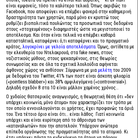
είναι εμφανείς, τόσο το καλύτερο τελικά. Όπως ακριβώς το
Facebook, που αποφεύγει να επέμβει φανερά στην καθημερινή
δραστηριότητα των χρηστών, παρά μόνο εν κρυπτώ τους
ρυθμίζει βιοπολιτικά πουλώντας τα προσωπικά τους δεδομένα
στους «στοχευμένους» διαφημιστές ώστε να μεγιστοποιεί το
αποτέλεσμα. Και όταν είναι τελικά να επέμβει καθαρά
κατασταλτικά, καταφέρνει ό,τι καταφέρνει και το πραγματικό
κράτος,
λογοκρίνει με γελοία αποτελέσματα
. Όμως, αντίθετα με
την ελευθερία του Ντελακρουά, στα fake news, στους
ναζιστικούς μύθους, στους ψεκασμένους, στις θεωρίες
συνωμοσίας και σε όλα τα σχετικά λουλούδια αφήνεται
άφθονος χώρος να ανθίσουν. Σύμφωνα με μια
μελέτη
του 2009
με δεδομένα του Twitter, 41% των ποστ είναι άσκοπη φλυαρία
(«pointless blabber») και 38% αμφιλεγόμενα («controversial»).
Δηλαδή σχεδόν 8 στα 10 είναι μάλλον χαμένος χρόνος...
Ο χυδαίος θατσερικός αναγωγισμός, η θεωρητική θέση ότι «δεν
υπάρχει κοινωνία, μόνο άτομα» που χαρακτηρίζει τον τρόπο με
τον οποίο εννοιολογούνται οι χρήστες, έχει προφανώς τα όριά
του. Ένα τέτοιο όριο είναι ότι... είναι λάθος. Γιατί κοινωνία
υπάρχει και είναι ευρύτερη από το άθροισμα των
«καταναλωτών» που την αποτελούν. Υπάρχουν ανώτερα
επίπεδα οργάνωσης της πραγματικότητας από το ατομικό. Κι
έτσι υπάρχει πάντα το ενδεχόμενο τα άτομα να πάρουν