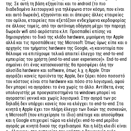
της. Σε αυτή τη βάση εξηγείται και το android (το πιο
διαδεδομένο λειτουργικό για τηλέφωνα στον κόσμο, που είναι
και αυτό δωρεάν), εξηγούνται και οι άπειρες άλλες εταιρείες
του ομίλου, εταιρείες που εξετάζουν ενδεχόμενα κερδοφορίας
σε άλλους τομείς, από την αυτόνομη οδήγηση μέχρι την παροχή
δωρεάν wifi από αερόστατα κ.λπ. Προσπαθεί επίσης να
δημιουργήσει το δικό της κλάδο hardware, μιμούμενη την Apple
αλλά και τις προσπάθειες της Microsoft. Όπως όμως είπε και ο
αρχηγός του τμήματος hardware της Google, «η καινοτομία που
θέλουμε να επιτύχουμε τελικά απαιτεί έλεγχο της end-to-end
εμπειρίας του χρήστη (end-to-end user experience)». End-to-end
σημαίνει ότι ένας κατασκευαστής θα προσφέρει όλη την
αλυσίδα hardware και software, όπως λ.χ. η Apple. Όταν
αγοράζει κανείς προϊόντα της Apple, δεν ξέρει πόσο ποσοστό
του κόστους είναι στο hardware και πόσο στο λογισμικό, αφού
δεν μπορεί να αγοράσει το ένα χωρίς το άλλο. Αντίθετα, ένας
υπολογιστής με προεγκατεστημένα τα windows μπορεί να
αγοραστεί γενικά και χωρίς λογισμικό. Στην αγορά των pc
δηλαδή δεν υπάρχει κανείς που να ελέγχει το end-to-end. Στα
κινητά η Apple έχει τον πλήρη έλεγχο των δικών της συσκευών,
η Microsoft (που επιχείρησε το ίδιο) απέτυχε και αποσύρθηκε
και η Google επιχειρεί τώρα να ελέγξει end-to-end μερίδιο
αγοράς με κινητά δικού της σχεδιασμού. Και η λέξη κλειδί είναι