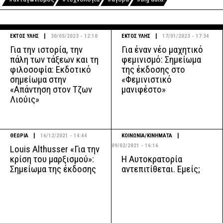
|
|
ΕΚΤΟΣ ΥΛΗΣ
30/05/2023 - 12:10
ΕΚΤΟΣ ΥΛΗΣ
17/01/2023 - 17:34
Για την ιστορία, την
Για έναν νέο μαχητικό
πάλη των τάξεων και τη
φεμινισμό: Σημείωμα
φιλοσοφία: Εκδοτικό
της έκδοσης στο
σημείωμα στην
«Φεμινιστικό
«Απάντηση στον Τζων
μανιφέστο»
Λιούις»
|
|
ΘΕΩΡΙΑ
16/12/2021 - 14:44
ΚΟΙΝΩΝΙΑ/ΚΙΝΗΜΑΤΑ
09/02/2021 - 16:16
Louis Althusser «Για την
Η Αυτοκρατορία
κρίση του μαρξισμού»:
αντεπιτίθεται. Εμείς;
Σημείωμα της έκδοσης