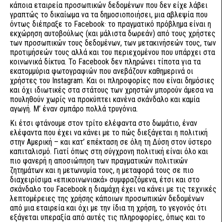
κάποια εταιρεία προσωπικών δεδομένων που δεν είχε λάβει
γραπτώς το δικαίωμα να τα δημοσιοποιήσει, μια αβλεψία που
όντως διέπραξε το Facebook· το πραγματικό πρόβλημα είναι η
εκχώρηση αυτοβούλως (και μάλιστα δωρεάν) από τους χρήστες
των προσωπικών τους δεδομένων, των μετακινήσεών τους, των
προτιμήσεών τους αλλά και του περιεχομένου που υπάρχει στα
κοινωνικά δίκτυα. Το Facebook δεν πληρώνει τίποτα για τα
εκατομμύρια φωτογραφιών που ανεβάζουν καθημερινά οι
χρήστες του Instagram. Και οι πληροφορίες που είναι δημόσιες
και όχι ιδιωτικές στα στάτους των χρηστών μπορούν άμεσα να
πουληθούν χωρίς να προκύπτει κανένα σκάνδαλο και καμία
αγωγή. Μ’ έναν σμπάρο πολλά τρυγόνια.
Κι έτσι φτάνουμε στον τρίτο ελέφαντα στο δωμάτιο, έναν
ελέφαντα που έχει να κάνει με το πώς διεξάγεται η πολιτική
στην Αμερική – και κατ’ επέκταση σε όλη τη Δύση στον ύστερο
καπιταλισμό. Γιατί όπως στη σύγχρονη πολιτική είναι όλο και
πιο φανερή η αποσιώπηση των πραγματικών πολιτικών
ζητημάτων και η μετωνυμία τους, η μεταφορά τους σε πιο
διαχειρίσιμα «επικοινωνιακά» συμφραζόμενα, έτσι και στο
σκάνδαλο του Facebook η διαμάχη έχει να κάνει με τις τεχνικές
λεπτομέρειες της χρήσης κάποιων προσωπικών δεδομένων
από μια εταιρεία και όχι με την ίδια τη χρήση, το γεγονός ότι
εξάγεται υπεραξία από αυτές τις πληροφορίες, όπως και το