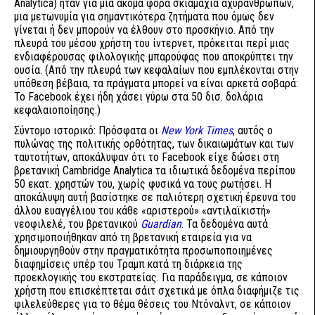
Analytica) ήταν για μία ακόμα φορά σκιαμαχία αχυρανθρώπων,
μια μετωνυμία για σημαντικότερα ζητήματα που όμως δεν
γίνεται ή δεν μπορούν να έλθουν στο προσκήνιο. Από την
πλευρά του μέσου χρήστη του ίντερνετ, πρόκειται περί μιας
ενδιαφέρουσας φιλολογικής μπαρούφας που αποκρύπτει την
ουσία. (Από την πλευρά των κεφαλαίων που εμπλέκονται στην
υπόθεση βέβαια, τα πράγματα μπορεί να είναι αρκετά σοβαρά:
Το Facebook έχει ήδη χάσει γύρω στα 50 δισ. δολάρια
κεφαλαιοποίησης.)
Σύντομο ιστορικό: Πρόσφατα οι
New York Times
, αυτός ο
πυλώνας της πολιτικής ορθότητας, των δικαιωμάτων και των
ταυτοτήτων, αποκάλυψαν ότι το Facebook είχε δώσει στη
βρετανική Cambridge Analytica τα ιδιωτικά δεδομένα περίπου
50 εκατ. χρηστών του, χωρίς φυσικά να τους ρωτήσει. Η
αποκάλυψη αυτή βασίστηκε σε παλιότερη σχετική έρευνα του
άλλου ευαγγέλιου του κάθε «αριστερού» «αντιλαϊκιστή»
νεοφιλελέ, του βρετανικού
Guardian
. Τα δεδομένα αυτά
χρησιμοποιήθηκαν από τη βρετανική εταιρεία για να
δημιουργηθούν στην πραγματικότητα προσωποποιημένες
διαφημίσεις υπέρ του Τραμπ κατά τη διάρκεια της
προεκλογικής του εκστρατείας. Για παράδειγμα, σε κάποιον
χρήστη που επισκέπτεται σάιτ σχετικά με όπλα διαφήμιζε τις
φιλελεύθερες για το θέμα θέσεις του Ντόναλντ, σε κάποιον