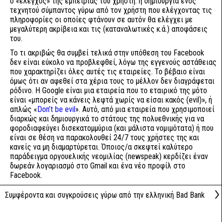
ο «έλεγχος» της εμπειρίας του χρήστη: η δημιουργία ενός
τεχνητού σύμπαντος γύρω από τον χρήστη που ελέγχοντας τις
πληροφορίες οι οποίες φτάνουν σε αυτόν θα ελέγχει με
μεγαλύτερη ακρίβεια και τις (καταναλωτικές κ.ά.) αποφάσεις
του.
Το τι ακριβώς θα συμβεί τελικά στην υπόθεση του Facebook
δεν είναι εύκολο να προβλεφθεί, λόγω της εγγενούς αστάθειας
που χαρακτηρίζει όλες αυτές τις εταιρείες. Το βέβαιο είναι
όμως ότι αν αφεθεί στα χέρια τους το μέλλον δεν διαγράφεται
ρόδινο. Η Google είναι μια εταιρεία που το εταιρικό της μότο
είναι «μπορείς να κάνεις λεφτά χωρίς να είσαι κακός (evil)», ή
απλώς «
Don’t be evil
». Αυτό, από μια εταιρεία που χρησιμοποιεί
διαρκώς και δημιουργικά το στάτους της πολυεθνικής για να
φοροδιαφεύγει δισεκατομμύρια (και μάλιστα νομιμότατα) ή που
είναι σε θέση να παρακολουθεί 24/7 τους χρήστες της και
κανείς να μη διαμαρτύρεται. Όποιος/α σκεφτεί καλύτερο
παράδειγμα οργουελικής νεομιλίας (newspeak) κερδίζει έναν
δωρεάν λογαριασμό στο Gmail και ένα νέο προφίλ στο
Facebook.
Συμφέροντα και συγκρούσεις γύρω από την ελληνική Bad Bank