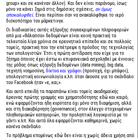
group» και σε κανέναν άλλον). Και δεν είναι παράνομο, ίσως
μόνο να κάνει ζημιά στις δημόσιες σχέσεις,
αν όμως
αποκαλυφθεί
.
Είναι περίπου σαν να ανακαλύφθηκε το ιερό
δισκοπότηρο του μάρκετινγκ.
Οι διαδικασίες αυτές εξόρυξης συγκεκριμένων πληροφοριών
από μια «θάλασσα» δεδομένων είναι κοινή πρακτική τα
τελευταία λίγα χρόνια σε ερευνητικό επίπεδο και σε πολλούς
τομείς, πρακτική που την επέτρεψε η πρόοδος της τεχνολογίας
των υπολογιστών. Έτσι η πρώτη αντίδραση που είχε για το
ζήτημα όποιος έχει έστω κι επιφανειακά ασχοληθεί με έννοιες
της μόδας όπως εξόρυξη δεδομένων (data mining), big data,
τεχνητή νοημοσύνη,
δίκτυα και γράφοι
(προσοχή, όχι μπάφοι),
υπολογιστική κοινωνιολογία κ.λπ. όταν άκουσε για το σκάνδαλο
του Facebook ήταν «ε, και;».
Και αυτό επειδή τα παραπάνω είναι τομείς ακαδημαϊκής
έρευνας πρώτης γραμμής και χρηματοδότησης εδώ και καιρό,
ενώ εφαρμόζονται ήδη ευρύτατα όχι μόνο στη διαφήμιση, αλλά
και στη διακυβέρνηση (governance), στον έλεγχο στοχευμένων
πληθυσμιακών κατηγοριών, την προληπτική λογοκρισία με το
γάντι κ.λπ. Και αυτά όλα εφαρμόζονται καθημερινά, χωρίς
κανένα σκάνδαλο.
Το πρόβλημα επομένως εδώ δεν είναι η χωρίς άδεια χρήση από