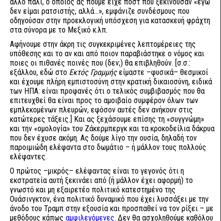
άλλο πάλι, ο οποίος ας πούμε είχε ποστ που ξεκινούσαν «εγώ
δεν είμαι ρατσιστής, αλλά...», εμφάνιζε συνδέσμους που
οδηγούσαν στην προεκλογική υπόσχεση για κατασκευή φράχτη
στα σύνορα με το Μεξικό κ.λπ.
Αφήνουμε στην άκρη τις συγκεκριμένες λεπτομέρειες της
υπόθεσης και το αν και από ποιον παραβιάστηκε ο νόμος και
ποιες οι πιθανές ποινές που (δεν;) θα επιβληθούν. [σ.σ.:
εξάλλου, εδώ στο
Εκτός Γραμμής
είμαστε –φυσικά– θεσμικοί
και έχουμε πλήρη εμπιστοσύνη στην κρατική δικαιοσύνη, ειδικά
των ΗΠΑ: είναι προφανές ότι ο τελικός συμβιβασμός που θα
επιτευχθεί θα είναι προς το αμοιβαίο συμφέρον όλων των
εμπλεκομένων πλευρών, εφόσον αυτές δεν ανήκουν στις
κατώτερες τάξεις.] Και ας ξεχάσουμε επίσης τη «συγγνώμη»
και την «ομολογία» του Ζάκερμπεργκ και τα κροκοδείλια δάκρυα
που δεν έχυσε ακόμη. Ας δούμε λίγο την ουσία, δηλαδή τον
παροιμιώδη ελέφαντα στο δωμάτιο – ή μάλλον τους πολλούς
ελέφαντες.
Ο πρώτος –μικρός– ελέφαντας είναι το γεγονός ότι η
εκστρατεία αυτή ξεκινάει από (ή μάλλον έχει αφορμή) το
γνωστό και μη εξαιρετέο πολιτικό κατεστημένο της
Ουάσινγκτον, ένα πολιτικό δυναμικό που έχει λυσσάξει με την
άνοδο του Τραμπ στην εξουσία και προσπαθεί να τον ρίξει – με
μεθόδους κάπως
αμφιλεγόμενες
. Δεν θα ασχοληθούμε καθόλου