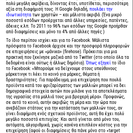
πολύ μεγάλη ακρίβεια, δίνοντας έτσι, υποτίθεται, περισσότερη
αξία στη διαφήμισή τους. Η Google δηλαδή,
πουλάει την
ιδιωτικότητα
των χρηστών – και μάλιστα ακριβά. (Ένα μικρό
ποσοστό εσόδων προέρχεται από άλλες υπηρεσίες, πατέντες,
άδειες κ.λπ. Το 2011 το 96% των εσόδων της Google προήρθαν
από διαφημίσεις και μόνο το 4% από άλλες πηγές.)
Το ίδιο περίπου ισχύει και για το Facebook. Μάλιστα
πρόσφατα το Facebook άρχισε και την προσφορά πληροφοριών
σε επιχειρήσεις με «μάνικα» (firehose). Πρόκειται για μια
πρακτική που ξεκίνησε μαζικά από το Twitter (στο οποίο όλα τα
δεδομένα είναι ούτως ή άλλως δημόσια).
Όπως εξηγεί
το ίδιο
το Facebook: «Μπορούμε να δείχνουμε στους υπεύθυνους
μάρκετινγκ τι λέει το κοινό για μάρκες, θέματα ή
δραστηριότητες. Για παράδειγμα, μια επιχείρηση που πουλά
προϊόντα κατά του φριζαρίσματος των μαλλιών μπορεί να δει
δημογραφικά στοιχεία αυτών που μιλάνε για τα αποτελέσματα
της υγρασίας στα μαλλιά τους μια βροχερή μέρα». Προφανώς,
σε αυτό το κοινό, αυτήν ακριβώς τη μέρα και την ώρα που
ανεβάζουν στάτους για την κατάσταση των μαλλιών τους, αν
γίνει διαφήμιση ενός σχετικού προϊόντος, αυτή θα έχει πολύ
μεγάλο ποσοστό επιτυχίας. Και αυτό γίνεται από μόνο του,
αυτόματα, αλγοριθμικά, χωρίς κανένα επιπλέον κόστος για την
επιχείρηση (αφού οι διαφημίσεις θα πάνε μόνο στο «target