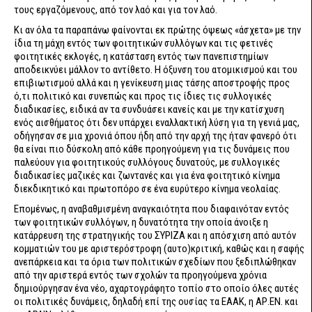
τους εργαζόμενους, από τον λαό και για τον λαό.
Κι αν όλα τα παραπάνω φαίνονται εκ πρώτης όψεως «άσχετα» με την
ίδια τη μάχη εντός των φοιτητικών συλλόγων και τις φετινές
φοιτητικές εκλογές, η κατάσταση εντός των πανεπιστημίων
αποδεικνύει μάλλον το αντίθετο. Η όξυνση του ατομικισμού και του
επιβιωτισμού αλλά και η γενίκευση μιας τάσης αποστροφής προς
ό,τι πολιτικό και συνεπώς και προς τις ίδιες τις συλλογικές
διαδικασίες, ειδικά αν τα συνδυάσει κανείς και με την κατίσχυση
ενός αισθήματος ότι δεν υπάρχει εναλλακτική λύση για τη γενιά μας,
οδήγησαν σε μια χρονιά όπου ήδη από την αρχή της ήταν φανερό ότι
θα είναι πιο δύσκολη από κάθε προηγούμενη για τις δυνάμεις που
παλεύουν για φοιτητικούς συλλόγους δυνατούς, με συλλογικές
διαδικασίες μαζικές και ζωντανές και για ένα φοιτητικό κίνημα
διεκδικητικό και πρωτοπόρο σε ένα ευρύτερο κίνημα νεολαίας.
Επομένως, η αναβαθμισμένη αναγκαιότητα που διαφαινόταν εντός
των φοιτητικών συλλόγων, η δυνατότητα την οποία άνοιξε η
κατάρρευση της στρατηγικής του ΣΥΡΙΖΑ και η απόσχιση από αυτόν
κομματιών του με αριστερόστροφη (αυτο)κριτική, καθώς και η σαφής
ανεπάρκεια και τα όρια των πολιτικών σχεδίων που ξεδιπλώθηκαν
από την αριστερά εντός των σχολών τα προηγούμενα χρόνια
δημιούργησαν ένα νέο, αχαρτογράφητο τοπίο στο οποίο όλες αυτές
οι πολιτικές δυνάμεις, δηλαδή επί της ουσίας τα ΕΑΑΚ, η ΑΡ.ΕΝ. και