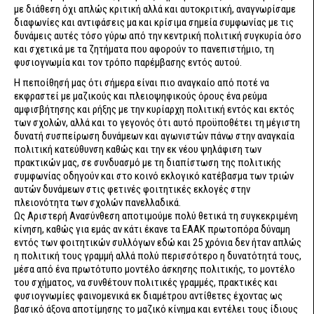
με διάθεση όχι απλώς κριτική αλλά και αυτοκριτική, αναγνωρίσαμε
διαφωνίες και αντιφάσεις μα και κρίσιμα σημεία συμφωνίας με τις
δυνάμεις αυτές τόσο γύρω από την κεντρική πολιτική συγκυρία όσο
και σχετικά με τα ζητήματα που αφορούν το πανεπιστήμιο, τη
φυσιογνωμία και τον τρόπο παρέμβασης εντός αυτού.
Η πεποίθησή μας ότι σήμερα είναι πιο αναγκαίο από ποτέ να
εκφραστεί με μαζικούς και πλειοψηφικούς όρους ένα ρεύμα
αμφισβήτησης και ρήξης με την κυρίαρχη πολιτική εντός και εκτός
των σχολών, αλλά και το γεγονός ότι αυτό προϋποθέτει τη μέγιστη
δυνατή συσπείρωση δυνάμεων και αγωνιστών πάνω στην αναγκαία
πολιτική κατεύθυνση καθώς και την εκ νέου ψηλάφιση των
πρακτικών μας, σε συνδυασμό με τη διαπίστωση της πολιτικής
συμφωνίας οδηγούν και στο κοινό εκλογικό κατέβασμα των τριών
αυτών δυνάμεων στις φετινές φοιτητικές εκλογές στην
πλειονότητα των σχολών πανελλαδικά.
Ως Αριστερή Ανασύνθεση αποτιμούμε πολύ θετικά τη συγκεκριμένη
κίνηση, καθώς για εμάς αν κάτι έκανε τα ΕΑΑΚ πρωτοπόρα δύναμη
εντός των φοιτητικών συλλόγων εδώ και 25 χρόνια δεν ήταν απλώς
η πολιτική τους γραμμή αλλά πολύ περισσότερο η δυνατότητά τους,
μέσα από ένα πρωτότυπο μοντέλο άσκησης πολιτικής, το μοντέλο
του σχήματος, να συνθέτουν πολιτικές γραμμές, πρακτικές και
φυσιογνωμίες φαινομενικά εκ διαμέτρου αντίθετες έχοντας ως
βασικό άξονα αποτίμησης το μαζικό κίνημα και εντέλει τους ίδιους