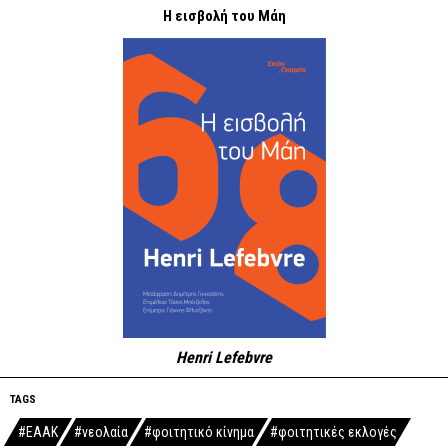
Η εισβολή του Μάη
Henri Lefebvre
TAGS
#ΕΑΑΚ
#νεολαία
#φοιτητικό κίνημα
#φοιτητικές εκλογές