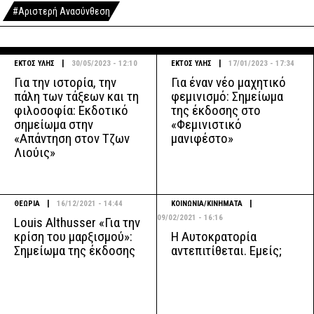
#Αριστερή Ανασύνθεση
|
|
ΕΚΤΟΣ ΥΛΗΣ
30/05/2023 - 12:10
ΕΚΤΟΣ ΥΛΗΣ
17/01/2023 - 17:34
Για την ιστορία, την
Για έναν νέο μαχητικό
πάλη των τάξεων και τη
φεμινισμό: Σημείωμα
φιλοσοφία: Εκδοτικό
της έκδοσης στο
σημείωμα στην
«Φεμινιστικό
«Απάντηση στον Τζων
μανιφέστο»
Λιούις»
|
|
ΘΕΩΡΙΑ
16/12/2021 - 14:44
ΚΟΙΝΩΝΙΑ/ΚΙΝΗΜΑΤΑ
09/02/2021 - 16:16
Louis Althusser «Για την
Η Αυτοκρατορία
κρίση του μαρξισμού»:
αντεπιτίθεται. Εμείς;
Σημείωμα της έκδοσης