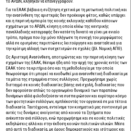
το ΑΡΔΙΝ, κλήθηκαν να επανεγγραφούν.
Για τα ΕΑΑΚ βέβαια η συζήτηση σχετικά με τη μετωπική πολιτική και
την ανασύνθεση της αριστεράς δεν προέκυψε φέτος, καθώς υπάρχει
και η περσινή εμπειρία της κοινής εκλογικής καθόδου κάποιων
σχημάτων με το ΑΡΔΙΝ, κίνηση η οποία ελέω της κεντρικής
πανελλαδικής καταγραφής δεν κατέστη δυνατό να γίνει με ενιαίο
τρόπο, πράγμα που όχι μόνο πλήγωσε τη συνοχή του μορφώματος
αλλά σε ορισμένες περιπτώσεις λειτούργησε και ανασταλτικά για
την κρίσιμη αλλαγή των συσχετισμών σε σχολές (βλ. Νομική ΑΠΘ).
Ως Αριστερή Ανασύνθεση, αποτιμώντας και την περσινή κίνηση των
σχημάτων της ΕΑΑΚ, θέσαμε ήδη από την αρχή της χρονιάς εντός των
ΕΑΑΚ τόσο τα κριτήρια όσο και τη μεθοδολογία με την οποία
θεωρούσαμε ότι μπορεί να ευοδωθεί μια ανασυνθετική διαδικασία με
τα μάτια της στραμμένα στους συλλόγους. Προχωρήσαμε χωρίς
δισταγμό σε κοινές διαδικασίες βάσης ανά σχολή, διαδικασίες που
δεν αφορούσαν απλώς το οργανωμένο δυναμικό των παραπάνω
δυνάμεων αλλά φιλοδοξούσαν να συσπειρώσουν και ευρύτερο κόσμο
των φοιτητικών συλλόγων, εμπλέκοντάς τον οργανικά σε μια τέτοια
διαδικασία. Ταυτόχρονα, εντείναμε τον κινηματικό μας συντονισμό με
αυτές τις δυνάμεις ανοίγοντας από κοινού τα ζητήματα που
ανέκυπταν ανά σύλλογο, ενώ προχωρήσαμε και σε κοινές πολιτικές
εκδηλώσεις αλλά και στην έκδοση κοινών πολιτικών υλικών. Μέσα
από αυτή τη διαδικασία, με όρους δημοκρατικούς και ισότιμους και