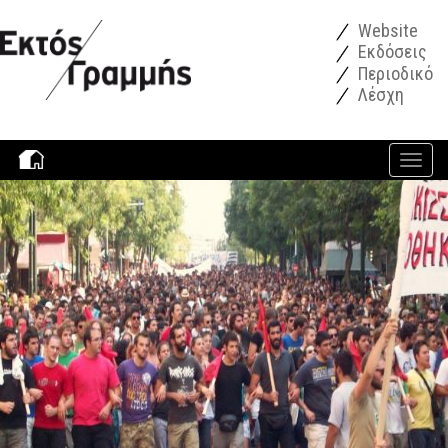
Παράκαμψη προς το κυρίως περιεχόμενο
Website
Εκδόσεις
Περιοδικό
Λέσχη
Toggle
navigati