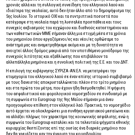
χρονιάς αλλά και τη συλλογική συνείδηση του ελληνικού λαού και
ιδιαίτερα της νεολαίας, αυτό δεν ήταν άλλο από το δημοψήφισμα της
5ης Ιουλίου. Το ιστορικό ΟΧΙ και τα συντριπτικά ποσοστά που
κατέγραψε στη νεολαία παρά τη λυσσαλέα προσπάθεια και τους
συνεχείς εκβιασμούς του εγχώριου και διεθνούς κατεστημένου και
των καθεστωτικών ΜΜΕ σήμαναν άλλη μια στιγμή μέσα στα χρόνια
του μνημονίου όπου εργαζόμενοι/ες και νέοι/ες ορθώσαμε το
ανάστημά μας και αναμετρηθήκαμε ακόμα και με τη δυνατότητα να
ανοιχτεί άλλος δρόμος μακριά από τον υποτιθέμενο μονόδρομο της
συνεχούς λιτότητας και εξαθλίωσης που επιβάλλουν τα
αλλεπάλληλα μνημόνια και η συνολική πολιτική της Ε.Ε. και του ΔΝΤ.
Η επιλογή της κυβέρνησης ΣΥΡΙΖΑ-ΑΝ.ΕΛ. να μετατρέψει την
ετυμηγορία του ελληνικού λαού σε έναν επίσης ιστορικό συμβιβασμό
με τους δανειστές αποκρυσταλλώνεται πλέον στο τρίτο μνημόνιο
και στα πρώτα του μέτρα, που έχουν ήδη θεσμοθετηθεί. Η ψήφιση
του ασφαλιστικού και φορολογικού νομοσχεδίου σε συνδυασμό με
τη συμφωνία στο Eurogroup της 9ης Μαΐου σήμαναν μια άνευ
προηγουμένου επίθεση στον ελληνικό λαό. Πρακτικά, το νομοσχέδιο
αυτό έρχεται να ολοκληρώσει μια συνθήκη εργασιακού μεσαίωνα και
να αλλάξει πλήρως τον χαρακτήρα της κοινωνικής ασφάλισης, ενώ η
συμφωνία του Eurogroup καταλύει και τα τελευταία ψήγματα εθνικής
κυριαρχίας θεσπίζοντας επί της ουσίας ένα διαρκές μνημόνιο που
δεν θα χρειάζεται καν την έγκριση του κοινοβουλίου.