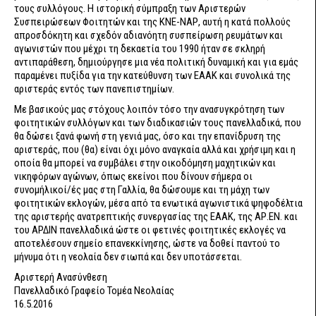
τους συλλόγους. Η ιστορική σύμπραξη των Αριστερών
Συσπειρώσεων Φοιτητών και της ΚΝΕ-ΝΑΡ, αυτή η κατά πολλούς
απροσδόκητη και σχεδόν αδιανόητη συσπείρωση ρευμάτων και
αγωνιστών που μέχρι τη δεκαετία του 1990 ήταν σε σκληρή
αντιπαράθεση, δημιούργησε μια νέα πολιτική δυναμική και για εμάς
παραμένει πυξίδα για την κατεύθυνση των ΕΑΑΚ και συνολικά της
αριστεράς εντός των πανεπιστημίων.
Με βασικούς μας στόχους λοιπόν τόσο την ανασυγκρότηση των
φοιτητικών συλλόγων και των διαδικασιών τους πανελλαδικά, που
θα δώσει ξανά φωνή στη γενιά μας, όσο και την επανίδρυση της
αριστεράς, που (θα) είναι όχι μόνο αναγκαία αλλά και χρήσιμη και η
οποία θα μπορεί να συμβάλει στην οικοδόμηση μαχητικών και
νικηφόρων αγώνων, όπως εκείνοι που δίνουν σήμερα οι
συνομήλικοί/ές μας στη Γαλλία, θα δώσουμε και τη μάχη των
φοιτητικών εκλογών, μέσα από τα ενωτικά αγωνιστικά ψηφοδέλτια
της αριστερής ανατρεπτικής συνεργασίας της ΕΑΑΚ, της ΑΡ.ΕΝ. και
του ΑΡΔΙΝ πανελλαδικά ώστε οι φετινές φοιτητικές εκλογές να
αποτελέσουν σημείο επανεκκίνησης, ώστε να δοθεί παντού το
μήνυμα ότι η νεολαία δεν σιωπά και δεν υποτάσσεται.
Αριστερή Ανασύνθεση
Πανελλαδικό Γραφείο Τομέα Νεολαίας
16.5.2016