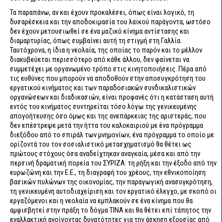
Τα παραπάνω, αν και έχουν προκαλέσει, όπως είναι λογικό, τη
δυσαρέσκεια και την αποδοκιμασία του λαϊκού παράγοντα, ωστόσο
δεν έχουν μετουσιωθεί σε ένα μαζικό κίνημα αντίστασης και
διαμαρτυρίας, όπως συμβαίνει αυτή τη στιγμή στη Γαλλία.
Ταυτόχρονα, η ίδια η νεολαία, της οποίας το παρόν και το μέλλον
διακυβεύεται περισσότερο από κάθε άλλου, δεν φαίνεται να
συμμετέχει με οργανωμένο τρόπο στις κινητοποιήσεις. Πέρα από
τις ευθύνες που μπορούν να αποδοθούν στην αποσυγκρότηση του
εργατικού κινήματος και των παραδοσιακών συνδικαλιστικών
οργανώσεων και διαδικασιών, είναι προφανές ότι η κατάσταση αυτή
εντός του κινήματος συντηρείται τόσο λόγω της γενικευμένης
απογοήτευσης όσο όμως και της ανεπάρκειας της αριστεράς, που
δεν επέστρεψε μετά την ήττα του καλοκαιριού με ένα πρόγραμμα
διεξόδου από το σπιράλ των μνημονίων, ένα πρόγραμμα το οποίο με
ορίζοντά του τον σοσιαλιστικό μετασχηματισμό θα θέτει ως
πρώτους στόχους όσα αναδείχτηκαν αναγκαία, μέσα και από την
περσινή δραματική πορεία του ΣΥΡΙΖΑ: τη ρήξη και την έξοδο από την
ευρωζώνη και την Ε.Ε., τη διαγραφή του χρέους, την εθνικοποίηση
βασικών πυλώνων της οικονομίας, την παραγωγική ανασυγκρότηση,
τη γενικευμένη αυτοδιαχείριση και τον εργατικό έλεγχο, με σκοπό οι
εργαζόμενοι και η νεολαία να εμπλακούν σε ένα κίνημα που θα
αμφισβητεί στην πράξη το δόγμα ΤΙΝΑ και θα θέτει επί τάπητος την
εναλλακτική ανοίγοντας δυνατότητες για την άσκηση εξουσίας από