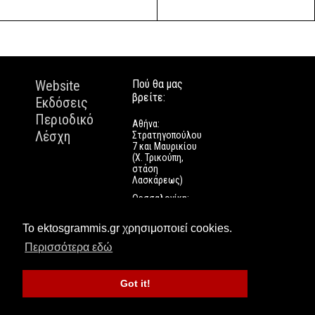
Website
Πού θα μας
βρείτε:
Εκδόσεις
Περιοδικό
Αθήνα:
Λέσχη
Στρατηγοπούλου
7 και Μαυρικίου
(Χ. Τρικούπη,
στάση
Λασκάρεως)
Θεσσαλονίκη:
Εγνατίας 112
Πάτρα: Τριών
Το ektosgrammis.gr χρησιμοποιεί cookies.
Ναυάρχων 9
Περισσότερα εδώ
Got it!