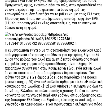
απόψεων για τους Έλληνες και της αμετροέπειας του ίδιου.
Πραγματικά, όμως, εντυπωσιάζει το πώς, στην προσπάθειά του
να αντιστρέψει την πραγματικότητα όσον αφορά τις
επανορθώσεις, δεν διστάζει να τα βάλει και με τους Έλληνες
Εβραίους που έπαιρναν αποζημιώσεις επειδή... ψήφιζαν ΕΡΕ.
[11] Και προαναγγέλλει νέες αποκαλύψεις, για το κατοχικό
δάνειο αυτή τη φορά.
Η ευθυγράμμιση Ρίχτερ με τη στοχοποίηση του ελληνικού λαού
από γερμανικά κέντρα ως υπεύθυνου για την κρίση, λίγο-πολύ
άξιου της μοίρας του αλλά και ανεπίδεκτου διόρθωσης παρά
τις φιλότιμες γερμανικές προσπάθειες, είναι πλήρης. Η
παραπάνω συνέντευξη στην Καθημερινή είναι ενδεικτική, αλλά
έρχεται έπειτα από σειρά παρόμοιων δημοσιευμάτων. Τον
Ιούνιο του 2012 είχε δημοσιεύσει στο περιοδικό The book’s
journal (τεύχος 20) ένα πολυσέλιδο άρθρο με τίτλο «Η πολιτική
κουλτούρα της Ελλάδας».[12] Εκεί υπάρχει η εξήγηση για όλα τα
δεινά της Ελλάδας: οι πελατειακές σχέσεις. Σε ένα κείμενο
κοινότοπο με τα γνωστά περί 400 χρόνων οπισθοδρόμησης και
της διαφοράς Ελλάδας και Ευρώπης (δυτικής εννοείται), ο
γνωστός «πελατειασμός» είναι πραγματικά η εξήγηση για πάσα