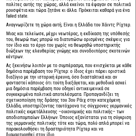
πολίτες αυτής της χώρας, αλλά εκείνοι τα έφαγαν σε πολιτικά
ρουσφέτια και τώρα ζητάνε κι άλλα. Πρόκειται καθαρά για ένα
failed state.
Αναγνωρίζετε τη χώρα αυτή; Είναι η Ελλάδα του Χάιντς Ρίχτερ.
Μιας και τελείωσε, μέχρι νεωτέρας, η εκδίκαση της υπόθεσής
του, θεωρώ πως μπορώ να διατυπώσω ορισμένες σκέψεις για
τον ίδιο και το έργο του χωρίς να θεωρηθώ υποστηρικτής
διώξεων της ελευθερίας γνώμης και συνοδοιπόρος σκοτεινών
κέντρων.
Ας ξεκινήσω λοιπόν με το συμπέρασμα, που ενισχύεται με κάθε
δημόσια παρέμβαση του Ρίχτερ: ο ίδιος έχει πάρει οριστικά
διαζύγιο με την ιστορική έρευνα, όσο διασταλτικά και αν
φανταστεί κάποιος ότι τούτη διεξάγεται, και μεθοδικά ασκεί
μια δημόσια παρέμβαση που οδηγεί αντικειμενικά σε
συγκεκριμένα πολιτικά αποτελέσματα. Προπαγανδίζει τη
σχετικοποίηση της δράσης του 3ου Ράιχ στην κατεχόμενη
Ελλάδα, υποστηρίζοντας ταυτόχρονα τις σύγχρονες γερμανικές
πολιτικές εκμετάλλευσης –οικονομικής και πολιτικής– των
αποδιοπομπαίων Ελλήνων. Όποιος εξανίσταται για τη σύγκριση
της γερμανικής πολιτικής τότε και τώρα, πολύ απλά μπορεί να
παρακολουθήσει τη δραστηριότητα Ρίχτερ και να
διαμαρτυρηθεί στον ίδιο.