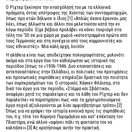
Ο Ρίχτερ ξεκίνησε την ενασχόλησή του με τα ελληνικά
πράγματα, όντας υπότροφος της Χούντας των συνταγματαρχών,
όπως προ ετών δήλωσε ο ίδιος.[1] «Απλώς έκανα έρευνα», μας
λέει, όπως άλλωστε και άλλοι που μελετούσαν κατά την εν
λόγω περίοδο. Είχε βέβαια προλάβει να κάνει τουρισμό στα
τέλη του ‘50 σε μια χώρα με χωριά «κατεστραμμένα πρώτα από
τους Γερμανούς και στη συνέχεια από τους κομμουνιστές και
τους εθνικιστές». Μια καλή αρχή, λοιπόν.
Η αλήθεια είναι πως αποδείχτηκε πολυγραφότατος, μολονότι
ακόμα και στα έργα που τον καθιέρωσαν ως ιστορικό της
περιόδου (όπως το «1936-1946: Δυο επαναστάσεις και
αντεπαναστάσεις στην Ελλάδα»), οι πολιτικές του προτιμήσεις
και προσωπικές συμπάθειες επηρέαζαν δραστικά την ποιότητα
των συμπερασμάτων του. Ο ιστορικός Χάγκεν Φλάισερ, στο
δικό του έργο για την περίοδο, «Στέμμα και Σβάστικα»,
αναφέρει ρητά τις παραλείψεις και τα λάθη του Ρίχτερ και δεν
παραλείπει να παρατηρήσει πως «και τα χρησιμοποιούμενα
έργα συχνά αξιολογούνται με λίαν αμφισβητήσιμο τρόπο».[2]
Όπως για να γράψει την ιστορία ευνοϊκά προς τις συμπάθειές
του, π.χ. τότε τον Κομνηνό Πυρομάγλου και κατ’ επέκταση τον
Πλαστήρα, ενώ αλλού «αφήνει πάλι τη φαντασία του να
καλπάσει».[3] Ας κρατήσουμε αυτήν την πρακτική.