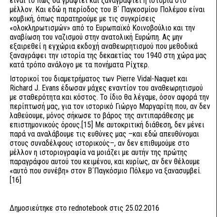
είναι το πώς θα γραφτεί και ξαναγραφτεί η ιστορία στο
μέλλον. Και εδώ η περίοδος του Β΄ Παγκοσμίου Πολέμου είναι
κομβική, όπως παρατηρούμε με τις συγκρίσεις
«ολοκληρωτισμών» από το Ευρωπαϊκό Κοινοβούλιο και την
αναβίωση του ναζισμού στην ανατολική Ευρώπη. Ας μην
εξαιρεθεί η εγχώρια εκδοχή αναθεωρητισμού που μεθοδικά
ξαναγράφει την ιστορία της δεκαετίας του 1940 στη χώρα μας
κατά τρόπο ανάλογο με τα πονήματα Ρίχτερ.
Ιστορικοί του διαμετρήματος των Pierre Vidal-Naquet και
Richard J. Evans έδωσαν μάχες εναντίον του αναθεωρητισμού
με σταθερότητα και κόστος. Το ίδιο θα λέγαμε, όσον αφορά την
περίπτωσή μας, για τον ιστορικό Γιώργο Μαργαρίτη που, αν δεν
λαθεύουμε, μόνος σήκωσε το βάρος της αντιπαράθεσης με
επιστημονικούς όρους.[15] Με αυτοκριτική διάθεση, δεν μένει
παρά να αναλάβουμε τις ευθύνες μας –και εδώ απευθύνομαι
στους συναδέλφους ιστορικούς–, αν δεν επιθυμούμε στο
μέλλον η ιστοριογραφία να μοιάζει με αυτήν της πρώτης
παραγράφου αυτού του κειμένου, και κυρίως, αν δεν θέλουμε
«αυτό που συνέβη» στον Β΄Παγκόσμιο Πόλεμο να ξανασυμβεί.
[16]
Δημοσιεύτηκε στο rednotebook στις 25.02.2016