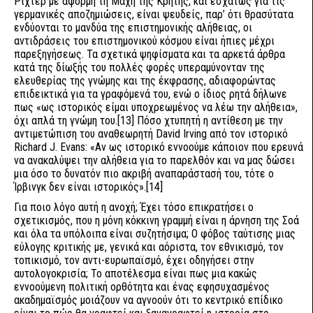
Ρίχτερ με αφορμή τη Μάχη της Κρήτης, και εσχάτως για τις
γερμανικές αποζημιώσεις, είναι ψευδείς, παρ’ ότι θρασύτατα
ενδύονται το μανδύα της επιστημονικής αλήθειας, οι
αντιδράσεις του επιστημονικού κόσμου είναι ήπιες μέχρι
παρεξηγήσεως. Τα σχετικά ψηφίσματα και τα αρκετά άρθρα
κατά της δίωξής του πολλές φορές υπεραμύνονταν της
ελευθερίας της γνώμης και της έκφρασης, αδιαφορώντας
επιδεικτικά για τα γραφόμενά του, ενώ ο ίδιος ρητά δήλωνε
πως «ως ιστορικός είμαι υποχρεωμένος να λέω την αλήθεια»,
όχι απλά τη γνώμη του.[13] Πόσο χτυπητή η αντίθεση με την
αντιμετώπιση του αναθεωρητή David Irving από τον ιστορικό
Richard J. Evans: «Αν ως ιστορικό εννοούμε κάποιον που ερευνά
να ανακαλύψει την αλήθεια για το παρελθόν και να μας δώσει
μια όσο το δυνατόν πιο ακριβή αναπαράστασή του, τότε ο
Ίρβινγκ δεν είναι ιστορικός».[14]
Για ποιο λόγο αυτή η ανοχή; Έχει τόσο επικρατήσει ο
σχετικισμός, που η μόνη κόκκινη γραμμή είναι η άρνηση της Σοά
και όλα τα υπόλοιπα είναι συζητήσιμα; Ο φόβος ταύτισης μιας
εύλογης κριτικής με, γενικά και αόριστα, τον εθνικισμό, τον
τοπικισμό, τον αντι-ευρωπαϊσμό, έχει οδηγήσει στην
αυτολογοκρισία; Το αποτέλεσμα είναι πως μια κακώς
εννοούμενη πολιτική ορθότητα και ένας εφησυχασμένος
ακαδημαϊσμός μοιάζουν να αγνοούν ότι το κεντρικό επίδικο