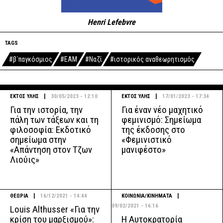
Henri Lefebvre
TAGS
#β΄παγκόσμιος
#ΕΑΜ
#Ναζί
#ιστορικός αναθεωρητισμός
|
|
ΕΚΤΟΣ ΥΛΗΣ
30/05/2023 - 12:10
ΕΚΤΟΣ ΥΛΗΣ
17/01/2023 - 17:34
Για την ιστορία, την
Για έναν νέο μαχητικό
πάλη των τάξεων και τη
φεμινισμό: Σημείωμα
φιλοσοφία: Εκδοτικό
της έκδοσης στο
σημείωμα στην
«Φεμινιστικό
«Απάντηση στον Τζων
μανιφέστο»
Λιούις»
|
|
ΘΕΩΡΙΑ
16/12/2021 - 14:44
ΚΟΙΝΩΝΙΑ/ΚΙΝΗΜΑΤΑ
09/02/2021 - 16:16
Louis Althusser «Για την
Η Αυτοκρατορία
κρίση του μαρξισμού»: