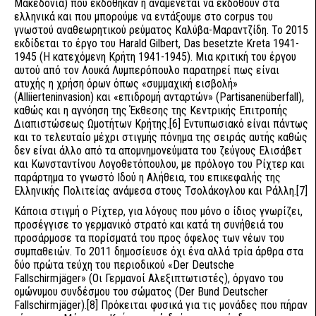
Μακεδονία) που εκδόθηκαν ή αναμένεται να εκδοθούν στα
ελληνικά και που μπορούμε να εντάξουμε στο corpus του
γνωστού αναθεωρητικού ρεύματος Καλύβα-Μαραντζίδη. Το 2015
εκδίδεται το έργο του Harald Gilbert, Das besetzte Kreta 1941-
1945 (Η κατεχόμενη Κρήτη 1941-1945). Μια κριτική του έργου
αυτού από τον Λουκά Λυμπερόπουλο παρατηρεί πως είναι
ατυχής η χρήση όρων όπως «συμμαχική εισβολή»
(Alliierteninvasion) και «επιδρομή ανταρτών» (Partisanenüberfall),
καθώς και η αγνόηση της Έκθεσης της Κεντρικής Επιτροπής
Διαπιστώσεως Ωμοτήτων Κρήτης.[6] Εντυπωσιακό είναι πάντως
και το τελευταίο μέχρι στιγμής πόνημα της σειράς αυτής καθώς
δεν είναι άλλο από τα απομνημονεύματα του ζεύγους Ελισάβετ
και Κωνσταντίνου Λογοθετόπουλου, με πρόλογο του Ρίχτερ και
παράρτημα το γνωστό Ιδού η Αλήθεια, του επικεφαλής της
Ελληνικής Πολιτείας ανάμεσα στους Τσολάκογλου και Ράλλη.[7]
Κάποια στιγμή ο Ρίχτερ, για λόγους που μόνο ο ίδιος γνωρίζει,
προσέγγισε το γερμανικό στρατό και κατά τη συνήθειά του
προσάρμοσε τα πορίσματά του προς όφελος των νέων του
συμπαθειών. Το 2011 δημοσίευσε όχι ένα αλλά τρία άρθρα στα
δύο πρώτα τεύχη του περιοδικού «Der Deutsche
Fallschirmjäger» (Οι Γερμανοί Αλεξιπτωτιστές), όργανο του
ομώνυμου συνδέσμου του σώματος (Der Bund Deutscher
Fallschirmjäger).[8] Πρόκειται φυσικά για τις μονάδες που πήραν