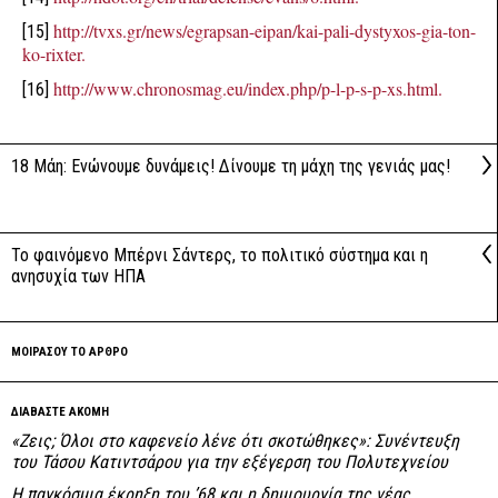
http://tvxs.gr/news/egrapsan-eipan/kai-pali-dystyxos-gia-ton-
[15]
ko-rixter.
http://www.chronosmag.eu/index.php/p-l-p-s-p-xs.html.
[16]
18 Μάη: Ενώνουμε δυνάμεις! Δίνουμε τη μάχη της γενιάς μας!
Το φαινόμενο Μπέρνι Σάντερς, το πολιτικό σύστημα και η
ανησυχία των ΗΠΑ
ΜΟΙΡΑΣΟΥ ΤΟ ΑΡΘΡΟ
ΔΙΑΒΑΣΤΕ ΑΚΟΜΗ
«Ζεις; Όλοι στο καφενείο λένε ότι σκοτώθηκες»: Συνέντευξη
του Τάσου Κατιντσάρου για την εξέγερση του Πολυτεχνείου
Η παγκόσμια έκρηξη του ’68 και η δημιουργία της νέας