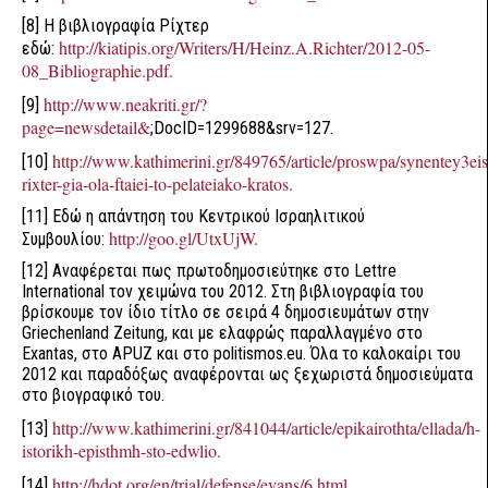
[8] Η βιβλιογραφία Ρίχτερ
http://kiatipis.org/Writers/H/Heinz.A.Richter/2012-05-
εδώ:
08_Bibliographie.pdf.
http://www.neakriti.gr/?
[9]
page=newsdetail&
;DocID=1299688&srv=127.
http://www.kathimerini.gr/849765/article/proswpa/synentey3eis
[10]
rixter-gia-ola-ftaiei-to-pelateiako-kratos.
[11] Εδώ η απάντηση του Κεντρικού Ισραηλιτικού
http://goo.gl/UtxUjW.
Συμβουλίου:
[12] Αναφέρεται πως πρωτοδημοσιεύτηκε στο Lettre
International τον χειμώνα του 2012. Στη βιβλιογραφία του
βρίσκουμε τον ίδιο τίτλο σε σειρά 4 δημοσιευμάτων στην
Griechenland Zeitung, και με ελαφρώς παραλλαγμένο στο
Exantas, στο APUZ και στο politismos.eu. Όλα το καλοκαίρι του
2012 και παραδόξως αναφέρονται ως ξεχωριστά δημοσιεύματα
στο βιογραφικό του.
http://www.kathimerini.gr/841044/article/epikairothta/ellada/h-
[13]
istorikh-episthmh-sto-edwlio.
http://hdot.org/en/trial/defense/evans/6.html.
[14]