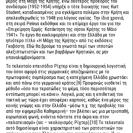
μέρος στη Μάχη της Κρήτης, ενώ δεύτερος πρόεδρος του
συνδέσμου (1952-1954) υπήρξε ο τότε διοικητής τους Kurt
Student, καταδικασμένος για εγκλήματα πολέμου στην Κρήτη και
απελευθερωθείς το 1948 για λόγους υγείας. Την ίδια χρονιά,
στη σειρά Peleus εκδόθηκε και το επίμαχο έργο του για την
«Επιχείρηση Ερμής: Κατάκτηση της νήσου Κρήτης το Μάιο
1941». Το έργο θα κυκλοφορήσει και στην Ελλάδα με τον
ηπιότερο τίτλο «Η Μάχη της Κρήτης» από τις εκδόσεις
Γκοβόστη. Εδώ θα βρούμε τα γνωστά περί των ιπποτών
αλεξιπτωτιστών και των βαρβάρων Κρητικών, ας μην
επαναλαμβανόμαστε.
Το τελευταίο επεισόδιο Ρίχτερ είναι η δημιουργική λογιστική
του όσον αφορά στις γερμανικές αποζημιώσεις με το
πρωτοφανές συμπέρασμα πως η κατεχόμενη Ελλάδα χρωστάει
και από πάνω στο γερμανικό κράτος.[9] Προφανώς υιοθετεί τη
μέθοδο «όσο πιο τερατώδες το ψέμα, τόσο περισσότερη
εντύπωση μπορεί να κάνει». Λογικό, μιας και η επιθετική του
τακτική ως τώρα έχει αποφέρει καρπούς, καθώς ένα μέρος της
κοινής γνώμης και στην Ελλάδα –μέσω π.χ. της προβολής του
από την εφημερίδα Καθημερινή– τον βλέπει ως μια μετριοπαθή,
ευρωπαϊκή φωνή, ενάντια πάντοτε στα άκρα και στον
«πελατειασμό» (sic – νεολογισμός Ρίχτερ).[10] Το τελευταίο
αυτό δημοσίευμα είναι χαρακτηριστικό των ρατσιστικών του