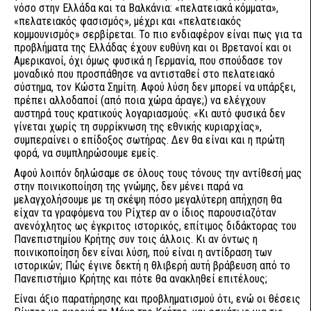
νόσο στην Ελλάδα και τα Βαλκάνια: «πελατειακά κόμματα»,
«πελατειακός φασισμός», μέχρι και «πελατειακός
κομμουνισμός» σερβίρεται. Το πιο ενδιαφέρον είναι πως για τα
προβλήματα της Ελλάδας έχουν ευθύνη και οι Βρετανοί και οι
Αμερικανοί, όχι όμως φυσικά η Γερμανία, που σπούδασε τον
μοναδικό που προσπάθησε να αντισταθεί στο πελατειακό
σύστημα, τον Κώστα Σημίτη. Αφού λύση δεν μπορεί να υπάρξει,
πρέπει αλλοδαποί (από ποια χώρα άραγε;) να ελέγχουν
αυστηρά τους κρατικούς λογαριασμούς. «Κι αυτό φυσικά δεν
γίνεται χωρίς τη συρρίκνωση της εθνικής κυριαρχίας»,
συμπεραίνει ο επίδοξος σωτήρας. Δεν θα είναι και η πρώτη
φορά, να συμπληρώσουμε εμείς.
Αφού λοιπόν δηλώσαμε σε όλους τους τόνους την αντίθεσή μας
στην ποινικοποίηση της γνώμης, δεν μένει παρά να
μελαγχολήσουμε με τη σκέψη πόσο μεγαλύτερη απήχηση θα
είχαν τα γραφόμενα του Ρίχτερ αν ο ίδιος παρουσιαζόταν
ανενόχλητος ως έγκριτος ιστορικός, επίτιμος διδάκτορας του
Πανεπιστημίου Κρήτης συν τοις άλλοις. Κι αν όντως η
ποινικοποίηση δεν είναι λύση, πού είναι η αντίδραση των
ιστορικών; Πώς έγινε δεκτή η θλιβερή αυτή βράβευση από το
Πανεπιστήμιο Κρήτης και πότε θα ανακληθεί επιτέλους;
Είναι άξιο παρατήρησης και προβληματισμού ότι, ενώ οι θέσεις