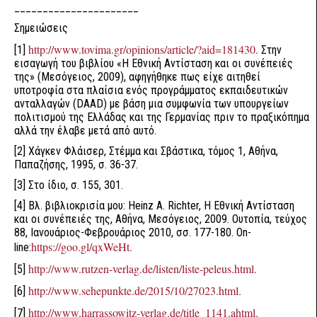
______________________
Σημειώσεις
http://www.tovima.gr/opinions/article/?aid=181430.
[1]
Στην
εισαγωγή του βιβλίου «Η Εθνική Αντίσταση και οι συνέπειές
της» (Μεσόγειος, 2009), αφηγήθηκε πως είχε αιτηθεί
υποτροφία στα πλαίσια ενός προγράμματος εκπαιδευτικών
ανταλλαγών (DAAD) με βάση μια συμφωνία των υπουργείων
πολιτισμού της Ελλάδας και της Γερμανίας πριν το πραξικόπημα
αλλά την έλαβε μετά από αυτό.
[2] Χάγκεν Φλάισερ, Στέμμα και Σβάστικα, τόμος 1, Αθήνα,
Παπαζήσης, 1995, σ. 36-37.
[3] Στο ίδιο, σ. 155, 301.
[4] Βλ. βιβλιοκρισία μου: Heinz A. Richter, Η Εθνική Αντίσταση
και οι συνέπειές της, Αθήνα, Μεσόγειος, 2009. Ουτοπία, τεύχος
88, Ιανουάριος-Φεβρουάριος 2010, σσ. 177-180. On-
https://goo.gl/qxWeHt.
line:
http://www.rutzen-verlag.de/listen/liste-peleus.html.
[5]
http://www.sehepunkte.de/2015/10/27023.html.
[6]
http://www.harrassowitz-verlag.de/title_1141.ahtml.
[7]