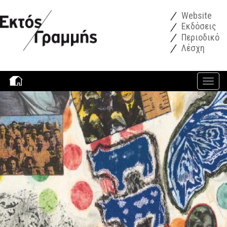
Παράκαμψη προς το κυρίως περιεχόμενο
Website
Εκδόσεις
Περιοδικό
Λέσχη
Toggle
navigati