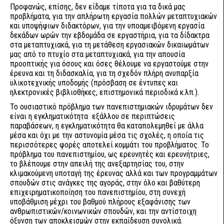
Προφανώς, επίσης, δεν είδαμε τίποτα για τα δικά μας
προβλήματα, για την απλήρωτη εργασία πολλών μεταπτυχιακών
και υποψήφιων διδακτόρων, για την υποαμειβόμενη εργασία
δεκάδων ωρών την εβδομάδα σε εργαστήρια, για τα δίδακτρα
στα μεταπτυχιακά, για τη μετάθεση εργασιακών δικαιωμάτων
μας από το πτυχίο στα μεταπτυχιακά, για την απουσία
προοπτικής για όσους και όσες θέλουμε να εργαστούμε στην
έρευνα και τη διδασκαλία, για τη σχεδόν πλήρη ανυπαρξία
υλικοτεχνικής υποδομής (πρόσβαση σε έντυπες και
ηλεκτρονικές βιβλιοθήκες, επιστημονικά περιοδικά κ.λπ.).
Το ουσιαστικό πρόβλημα των πανεπιστημιακών ιδρυμάτων δεν
είναι η εγκληματικότητα εξάλλου σε περιπτώσεις
παραβάσεων, η εγκληματικότητα θα καταπολεμηθεί με άλλα
μέσα και όχι με την αστυνομία μέσα τις σχολές, η οποία τις
περισσότερες φορές αποτελεί κομμάτι του προβλήματος. Το
πρόβλημα του πανεπιστημίου, ως ερευνητές και ερευνήτριες,
το βλέπουμε στην απειλή της ανεξαρτησίας του, στην
κλιμακούμενη υποταγή της έρευνας αλλά και των προγραμμάτων
σπουδών στις ανάγκες της αγοράς, στην όλο και βαθύτερη
επιχειρηματικοποίηση του πανεπιστημίου, στη συνεχή
υποβάθμιση μέχρι του βαθμού πλήρους εξαφάνισης των
ανθρωπιστικών/κοινωνικών σπουδών, και την αντίστοιχη
όξυνση των αποκλεισμών στην εκπαίδευση συνολικά.