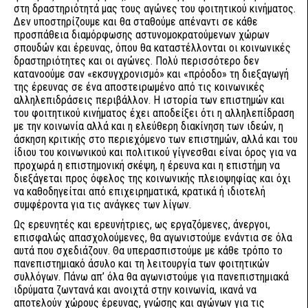
στη δραστηριότητά μας τους αγώνες του φοιτητικού κινήματος.
Δεν υποστηρίζουμε και θα σταθούμε απέναντι σε κάθε
προσπάθεια διαμόρφωσης αστυνομοκρατούμενων χώρων
σπουδών και έρευνας, όπου θα καταστέλλονται οι κοινωνικές
δραστηριότητες και οι αγώνες. Πολύ περισσότερο δεν
κατανοούμε σαν «εκσυγχρονισμό» και «πρόοδο» τη διεξαγωγή
της έρευνας σε ένα αποστειρωμένο από τις κοινωνικές
αλληλεπιδράσεις περιβάλλον. Η ιστορία των επιστημών και
του φοιτητικού κινήματος έχει αποδείξει ότι η αλληλεπίδραση
με την κοινωνία αλλά και η ελεύθερη διακίνηση των ιδεών, η
άσκηση κριτικής στο περιεχόμενο των επιστημών, αλλά και του
ίδιου του κοινωνικού και πολιτικού γίγνεσθαι είναι όρος για να
προχωρά η επιστημονική σκέψη, η έρευνα και η επιστήμη να
διεξάγεται προς όφελος της κοινωνικής πλειοψηφίας και όχι
να καθοδηγείται από επιχειρηματικά, κρατικά ή ιδιοτελή
συμφέροντα για τις ανάγκες των λίγων.
Ως ερευνητές και ερευνήτριες, ως εργαζόμενες, άνεργοι,
επισφαλώς απασχολούμενες, θα αγωνιστούμε ενάντια σε όλα
αυτά που σχεδιάζουν. Θα υπερασπιστούμε με κάθε τρόπο το
πανεπιστημιακό άσυλο και τη λειτουργία των φοιτητικών
συλλόγων. Πάνω απ’ όλα θα αγωνιστούμε για πανεπιστημιακά
ιδρύματα ζωντανά και ανοιχτά στην κοινωνία, ικανά να
αποτελούν χώρους έρευνας, γνώσης και αγώνων για τις