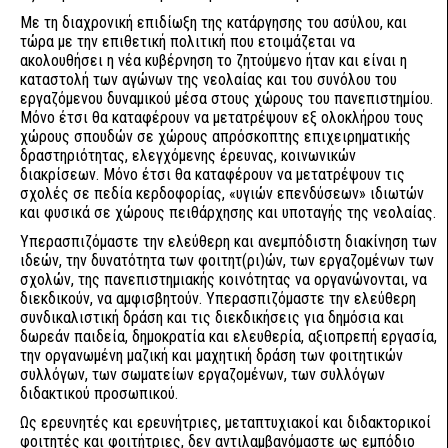
Με τη διαχρονική επιδίωξη της κατάργησης του ασύλου, και
τώρα με την επιθετική πολιτική που ετοιμάζεται να
ακολουθήσει η νέα κυβέρνηση το ζητούμενο ήταν και είναι η
καταστολή των αγώνων της νεολαίας και του συνόλου του
εργαζόμενου δυναμικού μέσα στους χώρους του πανεπιστημίου.
Μόνο έτσι θα καταφέρουν να μετατρέψουν εξ ολοκλήρου τους
χώρους σπουδών σε χώρους απρόσκοπτης επιχειρηματικής
δραστηριότητας, ελεγχόμενης έρευνας, κοινωνικών
διακρίσεων. Μόνο έτσι θα καταφέρουν να μετατρέψουν τις
σχολές σε πεδία κερδοφορίας, «υγιών επενδύσεων» ιδιωτών
και φυσικά σε χώρους πειθάρχησης και υποταγής της νεολαίας.
Υπερασπιζόμαστε την ελεύθερη και ανεμπόδιστη διακίνηση των
ιδεών, την δυνατότητα των φοιτητ(ρι)ών, των εργαζομένων των
σχολών, της πανεπιστημιακής κοινότητας να οργανώνονται, να
διεκδικούν, να αμφισβητούν. Υπερασπιζόμαστε την ελεύθερη
συνδικαλιστική δράση και τις διεκδικήσεις για δημόσια και
δωρεάν παιδεία, δημοκρατία και ελευθερία, αξιοπρεπή εργασία,
την οργανωμένη μαζική και μαχητική δράση των φοιτητικών
συλλόγων, των σωματείων εργαζομένων, των συλλόγων
διδακτικού προσωπικού.
Ως ερευνητές και ερευνήτριες, μεταπτυχιακοί και διδακτορικοί
φοιτητές και φοιτήτριες, δεν αντιλαμβανόμαστε ως εμπόδιο