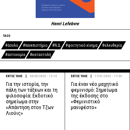
Henri Lefebvre
TAGS
#άσυλο
#πανεπιστήμιο
#Ν.Δ.
#φοιτητικό κίνημα
#ελευθερία
#αστυνομία
#καταστολή
|
|
ΕΚΤΟΣ ΥΛΗΣ
30/05/2023 - 12:10
ΕΚΤΟΣ ΥΛΗΣ
17/01/2023 - 17:34
Για την ιστορία, την
Για έναν νέο μαχητικό
πάλη των τάξεων και τη
φεμινισμό: Σημείωμα
φιλοσοφία: Εκδοτικό
της έκδοσης στο
σημείωμα στην
«Φεμινιστικό
«Απάντηση στον Τζων
μανιφέστο»
Λιούις»