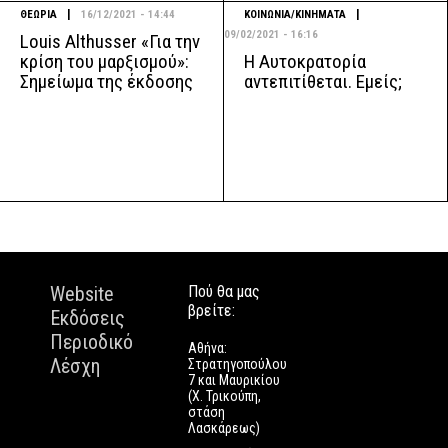
|
|
ΘΕΩΡΙΑ
16/12/2021 - 14:44
ΚΟΙΝΩΝΙΑ/ΚΙΝΗΜΑΤΑ
09/02/2021 - 16:16
Louis Althusser «Για την
Η Αυτοκρατορία
κρίση του μαρξισμού»:
αντεπιτίθεται. Εμείς;
Σημείωμα της έκδοσης
Website
Πού θα μας
βρείτε:
Εκδόσεις
Περιοδικό
Αθήνα:
Λέσχη
Στρατηγοπούλου
7 και Μαυρικίου
(Χ. Τρικούπη,
στάση
Λασκάρεως)