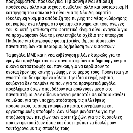
προγραμματίσει προεκλογικά. Η βιασύνη είναι επίδειξη
προθέσεων αλλά και ισχύος, συμβολική αλλά και ουσιαστική. Η
κατάργηση του ασύλου θα είναι για τη Νέα Δημοκρατία
ιδεολογική νίκη, μία απόδειξη της πυγμής της νέας κυβέρνησης
και κυρίως ένα πλήγμα στο φοιτητικό κίνημα και τους αγώνες
του. Κι αυτή η επίθεση στο φοιτητικό κίνημα είναι αναγκαία για
να προχωρήσουν όλα τα μεγαλεπήβολα σχέδια της υπουργού
Παιδείας για διαγραφές φοιτητ(ρι)ών, ίδρυση ιδιωτικών
πανεπιστημίων και περιορισμός/μείωση των εισακτέων.
Τα μεγάλα ΜΜΕ και η νέα κυβέρνηση μιλάνε διαρκώς για τα
«μεγάλα προβλήματα» των πανεπιστημίων και δημιουργούν μια
εικόνα καταστροφής και πανικού, για να κερδίσουν το
ενδιαφέρον της κοινής γνώμης με το μέρος τους. Πρόκειται για
γνωστό και δοκιμασμένο κόλπο. Την ίδια στιγμή, βέβαια,
κουβέντα δεν τολμάνε να πουν για τα πραγματικά μεγάλα
προβλήματα όσων σπουδάζουν και δουλεύουν μέσα στο
πανεπιστήμιο. Δεν είδαμε κανένα ρεπορτάζ σε κάποιο κανάλι
να μιλάει για την υποχρηματοδότηση, τις ελλείψεις
προσωπικού, τα απαρχαιωμένα κτίρια, συγγράμματα και
εργαστηριακές υποδομές. Δεν είδαμε μονόστηλα για την
απαξίωση των πτυχίων των φοιτητ(ρι)ών, για τις δυσκολίες
που αντιμετωπίζουν όσες και όσοι πρέπει να δουλέψουν
ταυτόχρονα με τις σπουδές τους.