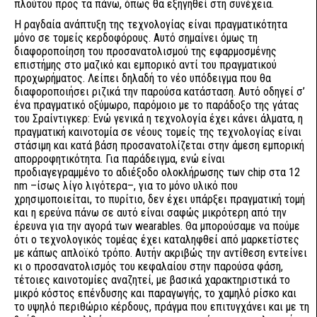
πλούτου προς τα πάνω, όπως θα εξηγηθεί στη συνέχεια.
Η ραγδαία ανάπτυξη της τεχνολογίας είναι πραγματικότητα
μόνο σε τομείς κερδοφόρους. Αυτό σημαίνει όμως τη
διαφοροποίηση του προσανατολισμού της εφαρμοσμένης
επιστήμης στο μαζικό και εμπορικό αντί του πραγματικού
προχωρήματος. Λείπει δηλαδή το νέο υπόδειγμα που θα
διαφοροποιήσει ριζικά την παρούσα κατάσταση. Αυτό οδηγεί σ’
ένα πραγματικό οξύμωρο, παρόμοιο με το παράδοξο της γάτας
του Σραίντιγκερ: Ενώ γενικά η τεχνολογία έχει κάνει άλματα, η
πραγματική καινοτομία σε νέους τομείς της τεχνολογίας είναι
στάσιμη και κατά βάση προσανατολίζεται στην άμεση εμπορική
απορροφητικότητα. Για παράδειγμα, ενώ είναι
προδιαγεγραμμένο το αδιέξοδο ολοκλήρωσης των chip στα 12
nm –ίσως λίγο λιγότερα–, για το μόνο υλικό που
χρησιμοποιείται, το πυρίτιο, δεν έχει υπάρξει πραγματική τομή
και η ερεύνα πάνω σε αυτό είναι σαφώς μικρότερη από την
έρευνα για την αγορά των wearables. Θα μπορούσαμε να πούμε
ότι ο τεχνολογικός τομέας έχει καταληφθεί από μαρκετίστες
με κάπως απλοϊκό τρόπο. Αυτήν ακριβώς την αντίθεση εντείνει
κι ο προσανατολισμός του κεφαλαίου στην παρούσα φάση,
τέτοιες καινοτομίες αναζητεί, με βασικά χαρακτηριστικά το
μικρό κόστος επένδυσης και παραγωγής, το χαμηλό ρίσκο και
το υψηλό περιθώριο κέρδους, πράγμα που επιτυγχάνει και με τη