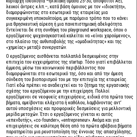
κυρίαρχη ιδεολογία –ηλικιακή ομάδα 25-30, απόφοιτοι ΑΕΙ,
λευκοί άντρες κ.λπ.–, κατά βάση όμοιους με τον «ιδιοκτήτη»,
διαμορφώνοντας στο εσωτερικό της εταιρείας μια
συγκεκριμένη υποκουλτούρα, με παρόμοιο τρόπο που το κάνει
μια θρησκευτική αίρεση ή μια πανεπιστημιακή αδελφότητα.
Εντείνεται δε στη συνθήκη του playground workspace, όπου ο
εργαζόμενος ψυχαναγκαστικά καλείται να «είναι χαρούμενος»,
στο πλαίσιο της αυθυποβολής της «ομαδικότητας» και της
«χημείας» μεταξύ συνεργατών.
Ο εργαζόμενος αισθάνεται πολλαπλά δεσμευμένος στην
επιτυχία του εγχειρήματος της startup. Τόσο γιατί επιβάλλεται
έμμεσα, μέσω του κοινωνικού περιβάλλοντος που
διαμορφώνεται στο εσωτερικό της, όσο και από την άμεση
σύνδεση του βιοπορισμού του με την επιτυχία της εταιρείας.
Γιατί εδώ πρέπει να αναδειχτεί και το ζήτημα της εργασιακής
σχέσης του εργαζόμενου με την επιχείρηση. Πολλοί
εργαζόμενοι σε νεοφυείς επιχειρήσεις, ειδικά στα πρώτα τους
βήματα, αμείβονται ελάχιστα ή καθόλου, λαμβάνοντας αντ’
αυτού υποσχέσεις και προφορικές δεσμεύσεις για μελλοντική
μερίδα μετοχών. Έτσι ο εργαζόμενος γίνεται κι αυτός
«επενδυτής», «co-founder», «entrepreneur». Ακόμα και για
επιχειρήσεις σε καλύτερη θέση από τα πρώτα αβέβαια βήματα
παρατηρείται μια ρευστοποίηση της έννοιας της απασχόλησης,