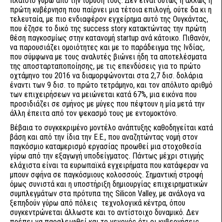
πλαίσιο γύρω από την ίδρυσή τους. Δεν είναι ούτως ή άλλως η
πρώτη κυβέρνηση που παίρνει μια τέτοια επιλογή, ούτε δα κι η
τελευταία, με πιο ενδιαφέρον εγχείρημα αυτό της Ουγκάντας,
που έζησε το δικό της success story κατακτώντας την πρώτη
θέση παγκοσμίως στην κατανομή startup ανά κάτοικο. Πιθανόν,
να παρουσιάζει ομοιότητες και με το παράδειγμα της Ινδίας,
που σύμφωνα με τους αναλυτές βιώνει ήδη τα αποτελέσματα
της αποσταρταποποίησης, με τις επενδύσεις για το πρώτο
οχτάμηνο του 2016 να διαμορφώνονται στα 2,7 δισ. δολάρια
έναντι των 9 δισ. το πρώτο τετράμηνο, και τον απόλυτο αριθμό
των επιχειρήσεων να μειώνεται κατά 67%, μια εικόνα που
προσιδιάζει σε σμήνος με μύγες που πέφτουν η μία μετά την
άλλη έπειτα από τον ψεκασμό τους με εντομοκτόνο.
Βέβαια το συγκεκριμένο μοντέλο ανάπτυξης καθοδηγείται κατά
βάση και από την ίδια την Ε.Ε., που αναζητώντας νομή στον
παγκόσμιο καταμερισμό εργασίας προωθεί μια στοχοθεσία
γύρω από την εξαγωγή υποδείγματος. Πάντως μέχρι στιγμής
ελάχιστα είναι τα ευρωπαϊκά εγχειρήματα που κατάφεραν να
μπουν σφήνα σε παγκόσμιους κολοσσούς. Σημαντική στροφή
όμως συνιστά και η υποστήριξη δημιουργίας επιχειρηματικών
συμπλεγμάτων στα πρότυπα της Silicon Valley, με ανάλογα να
ξεπηδούν γύρω από πόλεις τεχνολογικά κέντρα, όπου
συγκεντρώνεται άλλωστε και το αντίστοιχο δυναμικό. Δεν
πρέπει να παραλειφθεί και το γεγονός ότι οι κυβερνήσεις