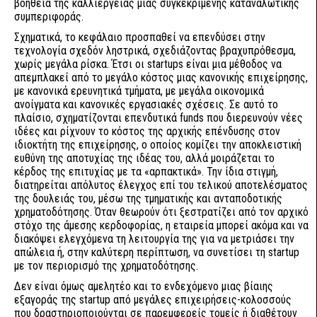
βοήθεια της καλλιέργειας μιας συγκεκριμένης καταναλωτικής
συμπεριφοράς.
Σχηματικά, το κεφάλαιο προσπαθεί να επενδύσει στην
τεχνολογία σχεδόν ληστρικά, σχεδιάζοντας βραχυπρόθεσμα,
χωρίς μεγάλα ρίσκα. Έτσι οι startups είναι μια μέθοδος να
απεμπλακεί από το μεγάλο κόστος μιας κανονικής επιχείρησης,
με κανονικά ερευνητικά τμήματα, με μεγάλα οικονομικά
ανοίγματα και κανονικές εργασιακές σχέσεις. Σε αυτό το
πλαίσιο, σχηματίζονται επενδυτικά funds που διερευνούν νέες
ιδέες και ρίχνουν το κόστος της αρχικής επένδυσης στον
ιδιοκτήτη της επιχείρησης, ο οποίος κομίζει την αποκλειστική
ευθύνη της αποτυχίας της ιδέας του, αλλά μοιράζεται το
κέρδος της επιτυχίας με τα «αρπακτικά». Την ίδια στιγμή,
διατηρείται απόλυτος έλεγχος επί του τελικού αποτελέσματος
της δουλειάς του, μέσω της τμηματικής και ανταποδοτικής
χρηματοδότησης. Όταν θεωρούν ότι ξεστρατίζει από τον αρχικό
στόχο της άμεσης κερδοφορίας, η εταιρεία μπορεί ακόμα και να
διακόψει ελεγχόμενα τη λειτουργία της για να μετριάσει την
απώλεια ή, στην καλύτερη περίπτωση, να συνετίσει τη startup
με τον περιορισμό της χρηματοδότησης.
Δεν είναι όμως αμελητέο και το ενδεχόμενο μιας βίαιης
εξαγοράς της startup από μεγάλες επιχειρήσεις-κολοσσούς
που δραστηριοποιούνται σε παρεμφερείς τομείς ή διαθέτουν