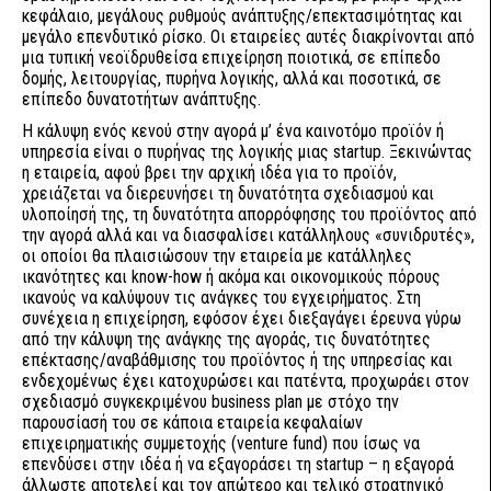
κεφάλαιο, μεγάλους ρυθμούς ανάπτυξης/επεκτασιμότητας και
μεγάλο επενδυτικό ρίσκο. Οι εταιρείες αυτές διακρίνονται από
μια τυπική νεοϊδρυθείσα επιχείρηση ποιοτικά, σε επίπεδο
δομής, λειτουργίας, πυρήνα λογικής, αλλά και ποσοτικά, σε
επίπεδο δυνατοτήτων ανάπτυξης.
Η κάλυψη ενός κενού στην αγορά μ’ ένα καινοτόμο προϊόν ή
υπηρεσία είναι ο πυρήνας της λογικής μιας startup. Ξεκινώντας
η εταιρεία, αφού βρει την αρχική ιδέα για το προϊόν,
χρειάζεται να διερευνήσει τη δυνατότητα σχεδιασμού και
υλοποίησή της, τη δυνατότητα απορρόφησης του προϊόντος από
την αγορά αλλά και να διασφαλίσει κατάλληλους «συνιδρυτές»,
οι οποίοι θα πλαισιώσουν την εταιρεία με κατάλληλες
ικανότητες και know-how ή ακόμα και οικονομικούς πόρους
ικανούς να καλύψουν τις ανάγκες του εγχειρήματος. Στη
συνέχεια η επιχείρηση, εφόσον έχει διεξαγάγει έρευνα γύρω
από την κάλυψη της ανάγκης της αγοράς, τις δυνατότητες
επέκτασης/αναβάθμισης του προϊόντος ή της υπηρεσίας και
ενδεχομένως έχει κατοχυρώσει και πατέντα, προχωράει στον
σχεδιασμό συγκεκριμένου business plan με στόχο την
παρουσίασή του σε κάποια εταιρεία κεφαλαίων
επιχειρηματικής συμμετοχής (venture fund) που ίσως να
επενδύσει στην ιδέα ή να εξαγοράσει τη startup – η εξαγορά
άλλωστε αποτελεί και τον απώτερο και τελικό στρατηγικό