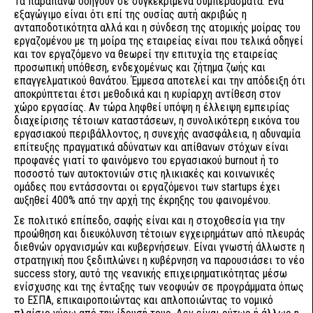
Τα παραπάνω οδηγούν σε συγκεκριμένα συμπεράσματα. Ένα
εξαγώγιμο είναι ότι επί της ουσίας αυτή ακριβώς η
ανταποδοτικότητα αλλά και η σύνδεση της ατομικής μοίρας του
εργαζομένου με τη μοίρα της εταιρείας είναι που τελικά οδηγεί
και τον εργαζόμενο να θεωρεί την επιτυχία της εταιρείας
προσωπική υπόθεση, ενδεχομένως και ζήτημα ζωής και
επαγγελματικού θανάτου. Έμμεσα αποτελεί και την απόδειξη ότι
αποκρύπτεται έτσι μεθοδικά και η κυρίαρχη αντίθεση στον
χώρο εργασίας. Αν τώρα ληφθεί υπόψη η έλλειψη εμπειρίας
διαχείρισης τέτοιων καταστάσεων, η συνολικότερη εικόνα του
εργασιακού περιβάλλοντος, η συνεχής ανασφάλεια, η αδυναμία
επίτευξης πραγματικά αδύνατων και απίθανων στόχων είναι
προφανές γιατί το φαινόμενο του εργασιακού burnout ή το
ποσοστό των αυτοκτονιών στις ηλικιακές και κοινωνικές
ομάδες που εντάσσονται οι εργαζόμενοι των startups έχει
αυξηθεί 400% από την αρχή της έκρηξης του φαινομένου.
Σε πολιτικό επίπεδο, σαφής είναι και η στοχοθεσία για την
προώθηση και διευκόλυνση τέτοιων εγχειρημάτων από πλευράς
διεθνών οργανισμών και κυβερνήσεων. Είναι γνωστή άλλωστε η
στρατηγική που ξεδιπλώνει η κυβέρνηση να παρουσιάσει το νέο
success story, αυτό της νεανικής επιχειρηματικότητας μέσω
ενίσχυσης και της ένταξης των νεοφυών σε προγράμματα όπως
το ΕΣΠΑ, επικαιροποιώντας και απλοποιώντας το νομικό