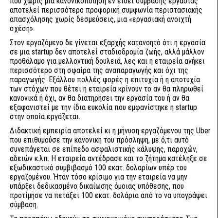
που χωρίς μια κανονικοποίηση εν είδει σύμβασης εργασίας
αποτελεί περισσότερο προφορική συμφωνία περιστασιακής
απασχόλησης χωρίς δεσμεύσεις, μια «εργασιακή ανοιχτή
σχέση».
Στον εργαζόμενο δε γίνεται εξαρχής κατανοητό ότι η εργασία
σε μια startup δεν αποτελεί σταδιοδρομία ζωής, αλλά μάλλον
προθάλαμο για μελλοντική δουλειά, λες και η εταιρεία ανήκει
περισσότερο στη σφαίρα της αναπαραγωγής και όχι της
παραγωγής. Εξάλλου πολλές φορές η επιτυχία ή η αποτυχία
των στόχων που θέτει η εταιρεία κρίνουν το αν θα πληρωθεί
κανονικά ή όχι, αν θα διατηρήσει την εργασία του ή αν θα
εξαφανιστεί με την ίδια ευκολία που εμφανίστηκε η startup
στην οποία εργάζεται.
Διδακτική εμπειρία αποτελεί κι η μήνυση εργαζόμενου της Uber
που επιθυμούσε την κανονική του πρόσληψη, με ό,τι αυτό
συνεπάγεται σε επίπεδο ασφαλιστικής κάλυψης, παροχών,
αδειών κ.λπ. Η εταιρεία αντέδρασε και το ζήτημα κατέληξε σε
εξωδικαστικό συμβιβασμό 100 εκατ. δολαρίων υπέρ του
εργαζομένου. Ήταν τόσο κρίσιμο για την εταιρεία να μην
υπάρξει δεδικασμένο δικαίωσης όμοιας υπόθεσης, που
προτίμησε να πετάξει 100 εκατ. δολάρια από το να υπογράψει
σύμβαση.