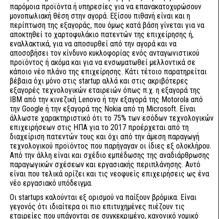
παρόμοια προϊόντα ή υπηρεσίες για να επανακατοχυρώσουν
μονοπωλιακή θέση στην αγορά. Εξίσου πιθανή είναι και η
περίπτωση της εξαγοράς, που όμως κατά βάση γίνεται για να
αποκτηθεί το χαρτοφυλάκιο πατεντών της επιχείρησης ή,
εναλλακτικά, για να αποσυρθεί από την αγορά και να
αποσοβήσει τον κίνδυνο κυκλοφορίας ενός ανταγωνιστικού
προϊόντος ή ακόμα και για να ενσωματωθεί μελλοντικά σε
κάποιο νέο πλάνο της επιχείρησης. Κάτι τέτοιο παρατηρείται
βέβαια όχι μόνο στις startup αλλά και στις ακριβότερες
εξαγορές τεχνολογικών εταιρειών όπως π.χ. η εξαγορά της
ΙΒΜ από την κινεζική Lenovo ή την εξαγορά της Motorola από
την Google ή την εξαγορά της Nokia από τη Microsoft. Είναι
άλλωστε χαρακτηριστικό ότι το 75% των εσόδων τεχνολογικών
επιχειρήσεων στις ΗΠΑ για το 2017 προέρχεται από τη
διαχείριση πατεντών τους και όχι από την άμεση παραγωγή
τεχνολογικού προϊόντος που παρήγαγαν οι ίδιες εξ ολοκλήρου.
Από την άλλη είναι και σχέδιο εμπέδωσης της αναδιάρθρωσης
παραγωγικών σχέσεων και εργασιακής περιπλάνησης. Αυτό
είναι που τελικά ορίζει και τις νεοφυείς επιχειρήσεις ως ένα
νέο εργασιακό υπόδειγμα.
Οι startups καλούνται εξ ορισμού να παίξουν βρόμικα. Είναι
γεγονός ότι ιδιαίτερα οι πιο επιτυχημένες πιέζουν τις
εταιρείες που υπάγονται σε συγκεκριμένο, κανονικό νομικό