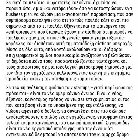
Σε αυτό το πλαίσιο, οι φοιτητές καλούνται όχι τόσο να
παρουσιάσουν μια «καινοτόμα ιδέα» όσο να καταστρώσουν ένα
business plan, να κάνουν μια ικανοποιητική παρουσίαση, που σαν
συμπέρασμα καταλήγει στο ότι το πώς πουλάς κάτι είναι πιο
σημαντικό από το τι πουλάς. Οξύνεται και το φαινόμενο του
«entrepreneur», που διαρκώς έχουν την αίσθηση ότι μπορούν να
πουλήσουν χάντρες στους ιθαγενείς, φύκια για μεταξωτές
κορδέλες και διαθέτουν αυτή τη ματαιόδοξη αίσθηση υπεροχής.
Μέσα σε όλο αυτό, από κοντά ακολουθούν και οι διάφοροι
επιχειρηματικοί όμιλοι που ευκαιρία αναζητούν να βελτιώσουν
τη δημόσια εικόνα τους, προσανατολίζοντας ταυτόχρονα και
τους απόφοιτους σε μια ιδεολογική μεταστροφή ζημιογόνα για
τον ίδιο τον εργαζόμενο, καλλιεργώντας εκείνη την κινητήρια
προσδοκία, εκείνη την αίσθηση της «αριστείας».
Σε τελική ανάλυση, η φούσκα των startups –γιατί περί φούσκας
πρόκειται– είναι το νέο αμερικάνικο όνειρο. Είναι ο νέος,
έξυπνος, καινοτόμος τρόπος να νιώσει επιχειρηματίας αυτός
που κατά βάση είναι το υποκείμενο της εκμετάλλευσης, να
νιώσει αφεντικό ο δούλος, να συναινέσει στις πιο σκληρές
αναδιαρθρώσεις ο απλός νέος εργαζόμενος, επισφραγίζοντας
τελικά και μια καινούργια, πιο σκληρή προοπτική. Σίγουρα δεν
είναι το νέο εργασιακό υπόδειγμα, υπό την έννοια ότι
αντικειμενικά δεν μπορεί να αποτελέσει τον κυρίαρχο δρόμο