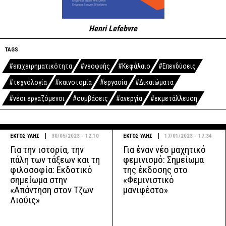
Henri Lefebvre
TAGS
#επιχειρηματικότητα
#νεοφυής
#Κεφάλαιο
#Επενδύσεις
#τεχνολογία
#καινοτομία
#εργασία
#Δικαιώματα
#νέοι εργαζόμενοι
#συμβάσεις
#ανεργία
#εκμετάλλευση
|
|
ΕΚΤΟΣ ΥΛΗΣ
30/05/2023 - 12:10
ΕΚΤΟΣ ΥΛΗΣ
17/01/2023 - 17:34
Για την ιστορία, την
Για έναν νέο μαχητικό
πάλη των τάξεων και τη
φεμινισμό: Σημείωμα
φιλοσοφία: Εκδοτικό
της έκδοσης στο
σημείωμα στην
«Φεμινιστικό
«Απάντηση στον Τζων
μανιφέστο»
Λιούις»