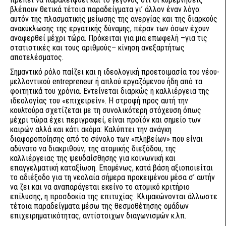
βλέπουν θετικά τέτοια παραδείγματα γι’ άλλον έναν λόγο:
αυτόν της πλασματικής μείωσης της ανεργίας και της διαρκούς
ανακύκλωσης της εργατικής δύναμης, πέραν των όσων έχουν
αναφερθεί μέχρι τώρα. Πρόκειται για μια επωφελή –για τις
στατιστικές και τους αριθμούς– κίνηση ανεξαρτήτως
αποτελέσματος.
Σημαντικό ρόλο παίζει και η ιδεολογική προετοιμασία του νέου-
μελλοντικού entrepreneur ή απλού εργαζόμενου ήδη από τα
φοιτητικά του χρόνια. Εντείνεται διαρκώς η καλλιέργεια της
ιδεολογίας του «επιχειρείν». Η στροφή προς αυτή την
κουλτούρα σχετίζεται με τη συνολικότερη στόχευση όπως
μέχρι τώρα έχει περιγραφεί, είναι προϊόν και σημείο των
καιρών αλλά και κάτι ακόμα: Καλύπτει την ανάγκη
διαφοροποίησης από το σύνολο των «πληβείων» που είναι
αδύνατο να διακριθούν, της ατομικής διεξόδου, της
καλλιέργειας της ψευδαίσθησης για κοινωνική και
επαγγελματική καταξίωση. Επομένως, κατά βάση αξιοποιείται
το αδιέξοδο για τη νεολαία σήμερα προκειμένου μέσα σ’ αυτήν
να ζει και να αναπαράγεται εκείνο το ατομικό κριτήριο
επίλυσης, η προσδοκία της επιτυχίας. Κλιμακώνονται άλλωστε
τέτοια παραδείγματα μέσω της θεσμοθέτησης ομάδων
επιχειρηματικότητας, αντίστοιχων διαγωνισμών κ.λπ.