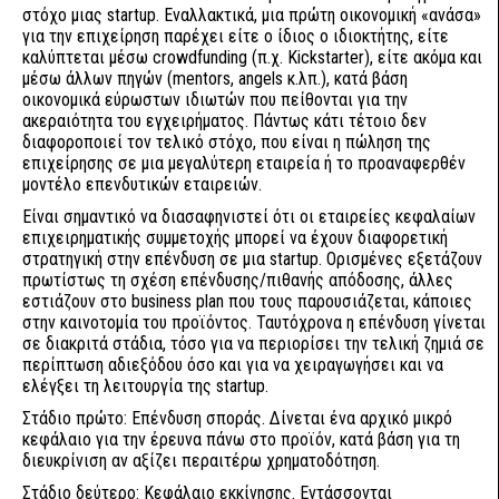
στόχο μιας startup. Εναλλακτικά, μια πρώτη οικονομική «ανάσα»
για την επιχείρηση παρέχει είτε ο ίδιος ο ιδιοκτήτης, είτε
καλύπτεται μέσω crowdfunding (π.χ. Kickstarter), είτε ακόμα και
μέσω άλλων πηγών (mentors, angels κ.λπ.), κατά βάση
οικονομικά εύρωστων ιδιωτών που πείθονται για την
ακεραιότητα του εγχειρήματος. Πάντως κάτι τέτοιο δεν
διαφοροποιεί τον τελικό στόχο, που είναι η πώληση της
επιχείρησης σε μια μεγαλύτερη εταιρεία ή το προαναφερθέν
μοντέλο επενδυτικών εταιρειών.
Είναι σημαντικό να διασαφηνιστεί ότι οι εταιρείες κεφαλαίων
επιχειρηματικής συμμετοχής μπορεί να έχουν διαφορετική
στρατηγική στην επένδυση σε μια startup. Ορισμένες εξετάζουν
πρωτίστως τη σχέση επένδυσης/πιθανής απόδοσης, άλλες
εστιάζουν στο business plan που τους παρουσιάζεται, κάποιες
στην καινοτομία του προϊόντος. Ταυτόχρονα η επένδυση γίνεται
σε διακριτά στάδια, τόσο για να περιορίσει την τελική ζημιά σε
περίπτωση αδιεξόδου όσο και για να χειραγωγήσει και να
ελέγξει τη λειτουργία της startup.
Στάδιο πρώτο: Επένδυση σποράς. Δίνεται ένα αρχικό μικρό
κεφάλαιο για την έρευνα πάνω στο προϊόν, κατά βάση για τη
διευκρίνιση αν αξίζει περαιτέρω χρηματοδότηση.
Στάδιο δεύτερο: Κεφάλαιο εκκίνησης. Εντάσσονται