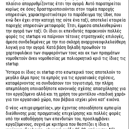
πλαίσιο απορρυθμίζοντας έτσι την αγορά. Αυτό παρατηρείται
κυρίως σε όσες δραστηριοποιούνται στον τομέα παροχής
υπηρεσιών, χαρακτηριστικότερο το παράδειγμα της Uber, που
ενώ δεν έχει στην κατοχή της ούτε ένα ταξί, αποτελεί εταιρεία
παροχής υπηρεσιών μεταφοράς. Έτσι, έμμεσα απελευθερώνει
την αγορά των ταξί. Οι ίδιοι οι επενδυτές παρακινούν πολλές
φορές τις startups να παίρνουν τέτοιες στρατηγικές επιλογές,
άμεσα συνδεδεμένες με την πιο σκληρή αναρχονεοφιλελεύθερη
λογική για την αγορά. Κατά βάση δηλαδή προωθούν το
χαρτοφυλάκιο των συμφερόντων τους και εκ των πραγμάτων
νομοθετούν άνευ νομοθεσίας με πολιορκητικό κριό τις ίδιες τις
startup.
Ύστερα οι ίδιες οι startup στο εσωτερικό τους αποτελούν το
μεγάλο άλμα προς τα εμπρός για τις εργασιακές σχέσεις,
καταφέρνοντας να συνδυάσουν τον τογιοτισμό, την πλήρη
απεμπόληση οποιασδήποτε κανονικής σχέσης απασχόλησης για
τον εργαζόμενο αλλά και τη χρήση του μοντέλου «παιδική χαρά»
για τον εργασιακό χώρο, που βέβαια ισχύει μόνο κατ’ εικόνα.
Ο νέος «επιχειρηματίας», μην έχοντας οποιαδήποτε εμπειρία
διεύθυνσης μιας πραγματικής επιχείρησης και πολλές φορές
υπό την καθοδήγηση των επενδυτών του, προσλαμβάνει
εργαζόμενους, συχνά με κριτήρια που θεσπίζει η ίδια η