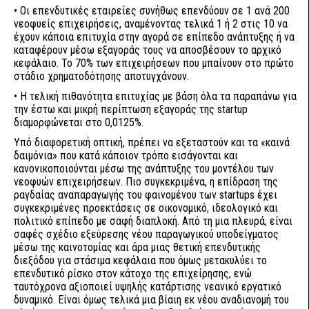
• Οι επενδυτικές εταιρείες συνήθως επενδύουν σε 1 ανά 200
νεοφυείς επιχειρήσεις, αναμένοντας τελικά 1 ή 2 στις 10 να
έχουν κάποια επιτυχία στην αγορά σε επίπεδο ανάπτυξης ή να
καταφέρουν μέσω εξαγοράς τους να αποσβέσουν το αρχικό
κεφάλαιο. Το 70% των επιχειρήσεων που μπαίνουν στο πρώτο
στάδιο χρηματοδότησης αποτυγχάνουν.
• Η τελική πιθανότητα επιτυχίας με βάση όλα τα παραπάνω για
την έστω και μικρή περίπτωση εξαγοράς της startup
διαμορφώνεται στο 0,0125%.
Υπό διαφορετική οπτική, πρέπει να εξεταστούν και τα «καινά
δαιμόνια» που κατά κάποιον τρόπο εισάγονται και
κανονικοποιούνται μέσω της ανάπτυξης του μοντέλου των
νεοφυών επιχειρήσεων. Πιο συγκεκριμένα, η επίδραση της
ραγδαίας αναπαραγωγής του φαινομένου των startups έχει
συγκεκριμένες προεκτάσεις σε οικονομικό, ιδεολογικό και
πολιτικό επίπεδο με σαφή διαπλοκή. Από τη μια πλευρά, είναι
σαφές σχέδιο εξεύρεσης νέου παραγωγικού υποδείγματος
μέσω της καινοτομίας και άρα μιας θετική επενδυτικής
διεξόδου για στάσιμα κεφάλαια που όμως μετακυλύει το
επενδυτικό ρίσκο στον κάτοχο της επιχείρησης, ενώ
ταυτόχρονα αξιοποιεί υψηλής κατάρτισης νεανικό εργατικό
δυναμικό. Είναι όμως τελικά μια βίαιη εκ νέου αναδιανομή του