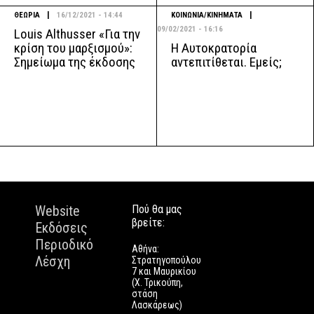
|
|
ΘΕΩΡΙΑ
16/12/2021 - 14:44
ΚΟΙΝΩΝΙΑ/ΚΙΝΗΜΑΤΑ
09/02/2021 - 16:16
Louis Althusser «Για την
Η Αυτοκρατορία
κρίση του μαρξισμού»:
αντεπιτίθεται. Εμείς;
Σημείωμα της έκδοσης
Website
Πού θα μας
βρείτε:
Εκδόσεις
Περιοδικό
Αθήνα:
Λέσχη
Στρατηγοπούλου
7 και Μαυρικίου
(Χ. Τρικούπη,
στάση
Λασκάρεως)