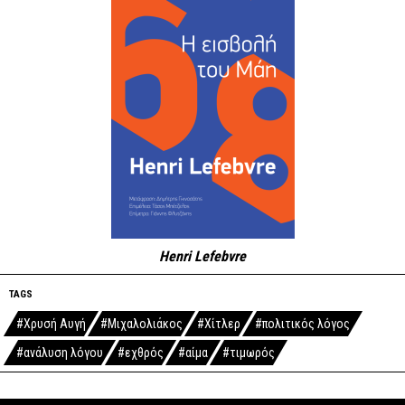
Henri Lefebvre
TAGS
#Χρυσή Αυγή
#Μιχαλολιάκος
#Χίτλερ
#πολιτικός λόγος
#ανάλυση λόγου
#εχθρός
#αίμα
#τιμωρός