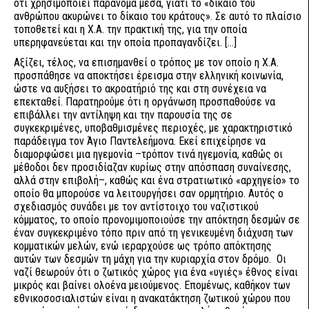
ότι χρησιμοποιεί παράνομα μέσα, γιατί το «δίκαιο του
ανθρώπου ακυρώνει το δίκαιο του κράτους». Σε αυτό το πλαίσιο
τοποθετεί και η Χ.Α. την πρακτική της, για την οποία
υπερηφανεύεται και την οποία προπαγανδίζει. […]
Aξίζει, τέλος, να επισημανθεί ο τρόπος με τον οποίο η Χ.Α.
προσπάθησε να αποκτήσει έρεισμα στην ελληνική κοινωνία,
ώστε να αυξήσει το ακροατήριό της και στη συνέχεια να
επεκταθεί. Παρατηρούμε ότι η οργάνωση προσπαθούσε να
επιβάλλει την αντίληψη και την παρουσία της σε
συγκεκριμένες, υποβαθμισμένες περιοχές, με χαρακτηριστικό
παράδειγμα τον Άγιο Παντελεήμονα. Εκεί επιχείρησε να
διαμορφώσει μια ηγεμονία –τρόπον τινά ηγεμονία, καθώς οι
μέθοδοι δεν προσιδίαζαν κυρίως στην απόσπαση συναίνεσης,
αλλά στην επιβολή–, καθώς και ένα στρατιωτικό «αρχηγείο» το
οποίο θα μπορούσε να λειτουργήσει σαν ορμητήριο. Αυτός ο
σχεδιασμός συνάδει με τον αντίστοιχο του ναζιστικού
κόμματος, το οποίο προνομιμοποιούσε την απόκτηση δεσμών σε
έναν συγκεκριμένο τόπο πριν από τη γενικευμένη διάχυση των
κομματικών μελών, ενώ ιεραρχούσε ως τρόπο απόκτησης
αυτών των δεσμών τη μάχη για την κυριαρχία στον δρόμο. Οι
ναζί θεωρούν ότι ο ζωτικός χώρος για ένα «υγιές» έθνος είναι
μικρός και βαίνει ολοένα μειούμενος. Επομένως, καθήκον των
εθνικοσοσιαλιστών είναι η ανακατάκτηση ζωτικού χώρου που