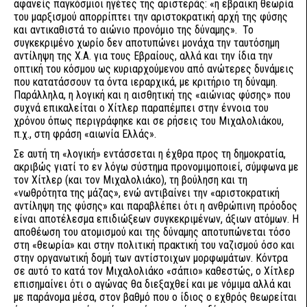
αφανείς παγκόσμιοι ηγέτες της αριστεράς: «η εβραϊκή θεωρία
του μαρξισμού απορρίπτει την αριστοκρατική αρχή της φύσης
και αντικαθιστά το αιώνιο προνόμιο της δύναμης». Το
συγκεκριμένο χωρίο δεν αποτυπώνει μονάχα την ταυτόσημη
αντίληψη της Χ.Α. για τους Εβραίους, αλλά και την ίδια την
οπτική του κόσμου ως κυριαρχούμενου από ανώτερες δυνάμεις
που κατατάσσουν τα όντα ιεραρχικά, με κριτήριο τη δύναμη.
Παράλληλα, η λογική και η αισθητική της «αιώνιας φύσης» που
συχνά επικαλείται ο Χίτλερ παραπέμπει στην έννοια του
χρόνου όπως περιγράφηκε και σε ρήσεις του Μιχαλολιάκου,
π.χ., στη φράση «αιωνία Ελλάς».
Σε αυτή τη «λογική» εντάσσεται η έχθρα προς τη δημοκρατία,
ακριβώς γιατί το εν λόγω σύστημα προνομιμοποιεί, σύμφωνα με
τον Χίτλερ (και τον Μιχαλολιάκο), τη βούληση και τη
«νωθρότητα της μάζας», ενώ αντιβαίνει την «αριστοκρατική
αντίληψη της φύσης» και παραβλέπει ότι η ανθρώπινη πρόοδος
είναι αποτέλεσμα επιδιώξεων συγκεκριμένων, άξιων ατόμων. Η
αποθέωση του ατομισμού και της δύναμης αποτυπώνεται τόσο
στη «θεωρία» και στην πολιτική πρακτική του ναζισμού όσο και
στην οργανωτική δομή των αντίστοιχων μορφωμάτων. Κόντρα
σε αυτό το κατά τον Μιχαλολιάκο «σάπιο» καθεστώς, ο Χίτλερ
επισημαίνει ότι ο αγώνας θα διεξαχθεί και με νόμιμα αλλά και
με παράνομα μέσα, στον βαθμό που ο ίδιος ο εχθρός θεωρείται