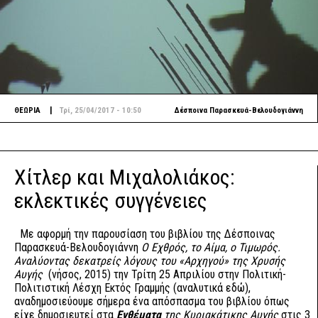
|
ΘΕΩΡΙΑ
Τρί, 25/04/2017 - 10:50
Δέσποινα Παρασκευά-Βελουδογιάννη
Χίτλερ και Μιχαλολιάκος:
εκλεκτικές συγγένειες
Με αφορμή την παρουσίαση του βιβλίου της Δέσποινας
Παρασκευά-Βελουδογιάννη
Ο Εχθρός, το Αίμα, ο Τιμωρός.
Αναλύοντας δεκατρείς λόγους του «Αρχηγού» της Χρυσής
Αυγής
(νήσος, 2015) την Τρίτη 25 Απριλίου στην Πολιτική-
Πολιτιστική Λέσχη Εκτός Γραμμής (αναλυτικά
εδώ
),
αναδημοσιεύουμε σήμερα ένα απόσπασμα του βιβλίου όπως
είχε δημοσιευτεί στα
Ενθέματα
της Κυριακάτικης Αυγής
στις 3