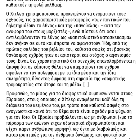
καθιστούν τη φυλή μαλθακή.
Ο Χίτλερ χρησιμοποιούσε, προκειμένου να ονοματίσει τους
εχθρούς, τις χαρακτηριστικές μεταφορές «των ποντικών που
δηλητηριάζουν το έθνος» και της «πανούκλας» –κατά την
αναφορά του στους μαρξιστές–, ενώ πίστευε ότι όσοι
αντιλαμβάνονταν το έθνος ως «καπιταλιστικό κατασκεύασμα»
δεν ανήκαν σε αυτό και έπρεπε να αφανιστούν. Ήδη, από τις
πρώτες σελίδες του βιβλίου του, καθιστά σαφές ότι βασικός
θανάσιμος εχθρός ήταν οι αριστεροί και στόχος ο αφανισμός
τους. Είναι, δε, χαρακτηριστικό ότι συνεχώς επαναλαμβάνεται η
άποψη ότι αν κάποιος θέλει να επικρατήσει του εχθρού
οφείλει να τον πολεμήσει με τα ίδια μέσα και την ίδια
σκληρότητα, δίνοντας έμφαση στη σημασία της «σωματικής
τρομοκρατίας στο άτομο και τη μάζα». […]
Προφανώς, το μίσος για το διαφορετικό συμπυκνώνεται στους
Εβραίους, στους οποίους ο Χίτλερ αναφέρεται καθ’ όλη τη
διάρκεια του κειμένου του, με τρόπο που καθιστά σαφές στο
αναγνωστικό κοινό ότι το θέμα αυτό είναι σχεδόν μια ψύχωση
για τον ίδιο. Οι Εβραίοι προβάλλονται ως μη άνθρωποι («με το
πέρασμα των αιώνων είχαν εξωτερικά εξευρωπαϊστεί και
είχαν πάρει ανθρώπινη μορφή»), ως όντα με διαβολικές και
καταστρεπτικές για τον άνθρωπο δυνάμεις, και φυσικά σαν