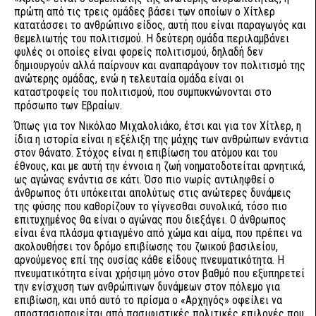
πρώτη από τις τρεις ομάδες βάσει των οποίων ο Χίτλερ
κατατάσσει το ανθρώπινο είδος, αυτή που είναι παραγωγός και
θεμελιωτής του πολιτισμού. Η δεύτερη ομάδα περιλαμβάνει
φυλές οι οποίες είναι φορείς πολιτισμού, δηλαδή δεν
δημιουργούν αλλά παίρνουν και αναπαράγουν τον πολιτισμό της
ανώτερης ομάδας, ενώ η τελευταία ομάδα είναι οι
καταστροφείς του πολιτισμού, που συμπυκνώνονται στο
πρόσωπο των Εβραίων.
Όπως για τον Νικόλαο Μιχαλολιάκο, έτσι και για τον Χίτλερ, η
ίδια η ιστορία είναι η εξέλιξη της μάχης των ανθρώπων ενάντια
στον θάνατο. Στόχος είναι η επιβίωση του ατόμου και του
έθνους, και με αυτή την έννοια η ζωή νοηματοδοτείται αρνητικά,
ως αγώνας ενάντια σε κάτι. Όσο πιο νωρίς αντιληφθεί ο
άνθρωπος ότι υπόκειται απολύτως στις ανώτερες δυνάμεις
της φύσης που καθορίζουν το γίγνεσθαι συνολικά, τόσο πιο
επιτυχημένος θα είναι ο αγώνας που διεξάγει. Ο άνθρωπος
είναι ένα πλάσμα φτιαγμένο από χώμα και αίμα, που πρέπει να
ακολουθήσει τον δρόμο επιβίωσης του ζωικού βασιλείου,
αρνούμενος επί της ουσίας κάθε είδους πνευματικότητα. Η
πνευματικότητα είναι χρήσιμη μόνο στον βαθμό που εξυπηρετεί
την ενίσχυση των ανθρώπινων δυνάμεων στον πόλεμο για
επιβίωση, και υπό αυτό το πρίσμα ο «Αρχηγός» οφείλει να
αποστασιοποιείται από πασιφιστικές πολιτικές επιλογές που