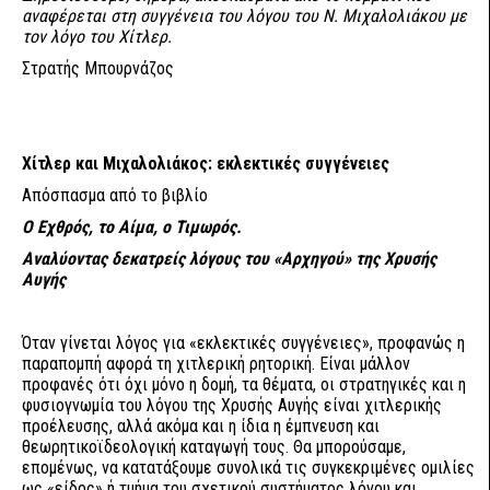
αναφέρεται στη συγγένεια του λόγου του Ν. Μιχαλολιάκου με
τον λόγο του Χίτλερ.
Στρατής Μπουρνάζος
Χίτλερ και Μιχαλολιάκος: εκλεκτικές συγγένειες
Απόσπασμα από το βιβλίο
Ο Εχθρός, το Αίμα, ο Τιμωρός.
Αναλύοντας δεκατρείς λόγους του «Αρχηγού» της Χρυσής
Αυγής
Όταν γίνεται λόγος για «εκλεκτικές συγγένειες», προφανώς η
παραπομπή αφορά τη χιτλερική ρητορική. Είναι μάλλον
προφανές ότι όχι μόνο η δομή, τα θέματα, οι στρατηγικές και η
φυσιογνωμία του λόγου της Χρυσής Αυγής είναι χιτλερικής
προέλευσης, αλλά ακόμα και η ίδια η έμπνευση και
θεωρητικοϊδεολογική καταγωγή τους. Θα μπορούσαμε,
επομένως, να κατατάξουμε συνολικά τις συγκεκριμένες ομιλίες
ως «είδος» ή τμήμα του σχετικού συστήματος λόγου και