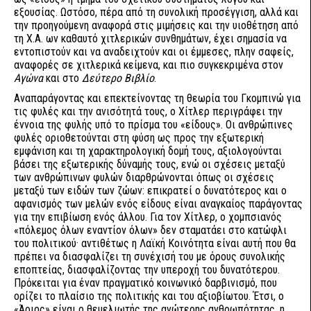
εξουσίας. Ωστόσο, πέρα από τη συνολική προσέγγιση, αλλά και
την προηγούμενη αναφορά στις μιμήσεις και την υιοθέτηση από
τη Χ.Α. ων καθαυτό χιτλερικών συνθημάτων, έχει σημασία να
εντοπιστούν και να αναδειχτούν και οι έμμεσες, πλην σαφείς,
αναφορές σε χιτλερικά κείμενα, και πιο συγκεκριμένα στον
Αγώνα
και στο
Δεύτερο Βιβλίο
.
Αναπαράγοντας και επεκτείνοντας τη θεωρία του Γκομπινώ για
τις φυλές και την ανισότητά τους, ο Χίτλερ περιγράφει την
έννοια της φυλής υπό το πρίσμα του «είδους». Οι ανθρώπινες
φυλές οριοθετούνται στη φύση ως προς την εξωτερική
εμφάνιση και τη χαρακτηρολογική δομή τους, αξιολογούνται
βάσει της εξωτερικής δύναμής τους, ενώ οι σχέσεις μεταξύ
των ανθρώπινων φυλών διαρθρώνονται όπως οι σχέσεις
μεταξύ των ειδών των ζώων: επικρατεί ο δυνατότερος και ο
αφανισμός των μελών ενός είδους είναι αναγκαίος παράγοντας
για την επιβίωση ενός άλλου. Για τον Χίτλερ, ο χομπσιανός
«πόλεμος όλων εναντίον όλων» δεν σταματάει στο κατώφλι
του πολιτικού· αντιθέτως η Λαϊκή Κοινότητα είναι αυτή που θα
πρέπει να διασφαλίζει τη συνέχισή του με όρους συνολικής
εποπτείας, διασφαλίζοντας την υπεροχή του δυνατότερου.
Πρόκειται για έναν πραγματικό κοινωνικό δαρβινισμό, που
ορίζει το πλαίσιο της πολιτικής και του αξιοβίωτου. Έτσι, ο
«Άριος» είναι ο θεμελιωτής της ανώτερης ανθρωπότητας, η