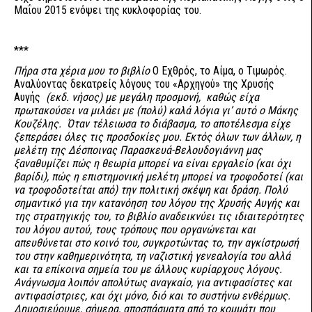
Μαΐου 2015 ενόψει της κυκλοφορίας του.
***
Πήρα στα χέρια μου το βιβλίο
Ο Εχθρός, το Αίμα, ο Τιμωρός.
Αναλύοντας δεκατρείς λόγους του «Αρχηγού» της Χρυσής
Αυγής
(εκδ. νήσος) με μεγάλη προσμονή, καθώς είχα
πρωτακούσει να μιλάει με (πολύ) καλά λόγια γι’ αυτό ο Μάκης
Κουζέλης. Όταν τέλειωσα το διάβασμα, το αποτέλεσμα είχε
ξεπεράσει όλες τις προσδοκίες μου. Εκτός όλων των άλλων, η
μελέτη της Δέσποινας Παρασκευά-Βελουδογιάννη μας
ξαναθυμίζει πώς η θεωρία μπορεί να είναι εργαλείο (και όχι
βαρίδι), πώς η επιστημονική μελέτη μπορεί να τροφοδοτεί (και
να τροφοδοτείται από) την πολιτική σκέψη και δράση. Πολύ
σημαντικό για την κατανόηση του λόγου της Χρυσής Αυγής και
της στρατηγικής του, το βιβλίο αναδεικνύει τις ιδιαιτερότητες
του λόγου αυτού, τους τρόπους που οργανώνεται και
απευθύνεται στο κοινό του, συγκροτώντας το, την αγκίστρωσή
του στην καθημερινότητα, τη ναζιστική γενεαλογία του αλλά
και τα επίκοινα σημεία του με άλλους κυρίαρχους λόγους.
Ανάγνωσμα λοιπόν απολύτως αναγκαίο, για αντιφασίστες και
αντιφασίστριες, και όχι μόνο, διό και το συστήνω ενθέρμως.
Δημοσιεύουμε, σήμερα, αποσπάσματα από το κομμάτι που