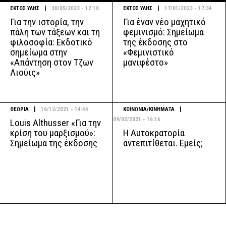
|
|
ΕΚΤΟΣ ΥΛΗΣ
30/05/2023 - 12:10
ΕΚΤΟΣ ΥΛΗΣ
17/01/2023 - 17:34
Για την ιστορία, την
Για έναν νέο μαχητικό
πάλη των τάξεων και τη
φεμινισμό: Σημείωμα
φιλοσοφία: Εκδοτικό
της έκδοσης στο
σημείωμα στην
«Φεμινιστικό
«Απάντηση στον Τζων
μανιφέστο»
Λιούις»
|
|
ΘΕΩΡΙΑ
16/12/2021 - 14:44
ΚΟΙΝΩΝΙΑ/ΚΙΝΗΜΑΤΑ
09/02/2021 - 16:16
Louis Althusser «Για την
Η Αυτοκρατορία
κρίση του μαρξισμού»:
αντεπιτίθεται. Εμείς;
Σημείωμα της έκδοσης