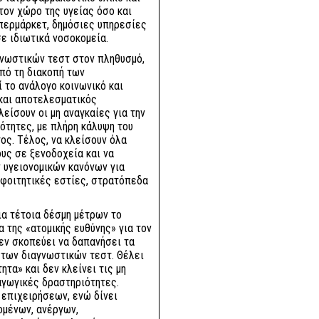
τον χώρο της υγείας όσο και
υπερμάρκετ, δημόσιες υπηρεσίες
σε ιδιωτικά νοσοκομεία.
γνωστικών τεστ στον πληθυσμό,
από τη διακοπή των
 το ανάλογο κοινωνικό και
 και αποτελεσματικός
είσουν οι μη αναγκαίες για την
ότητες, με πλήρη κάλυψη του
ος. Τέλος, να κλείσουν όλα
υς σε ξενοδοχεία και να
 υγειονομικών κανόνων για
φοιτητικές εστίες, στρατόπεδα
ια τέτοια δέσμη μέτρων το
 της «ατομικής ευθύνης» για τον
δεν σκοπεύει να δαπανήσει τα
η των διαγνωστικών τεστ. Θέλει
ητα» και δεν κλείνει τις μη
αγωγικές δραστηριότητες.
 επιχειρήσεων, ενώ δίνει
ομένων, ανέργων,