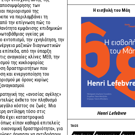
α αποσυμφόρησης των
Η εισβολή του Μάη
αι περιορισμού της
επε να περιλαμβάνει τη
 από την επίγνωση πώς το
θανότητα εμφάνισης επιδημικών
ρωτοβάθμιας υγείας με
ο εντοπισμό, την ιχνηλάτηση, την
ενέργεια μαζικών διαγνωστικών
α επίπεδα, από την ύπαρξη
ις αναγκαίες κλίνες ΜΕΘ, την
ισμού της κυκλοφορίας
ωση δραστηριοτήτων που
ση και ενεργοποίηση του
ορισμού με όρους κυρίως
ξαναγκασμού.
ρατηγική της «ανοσίας αγέλης»
εντελώς έκθετο τον πληθυσμό
 μεγάλο κόστος σε ζωές. Μια
ερη αντίληψη τόσο στις
Henri Lefebvre
ή θα έχει καταστροφικά
, όπως είπαν καθαρά επιτελείς
TAGS
η οικονομική δραστηριότητα», για
 χώρες άργησαν να αντιδράσουν