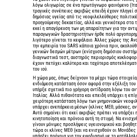
λόγω ολιγωρίας σε ένα πρωτόγνωρο φαινόμενο (Ιταλ
τραγικές συνέπειες ακριβώς επειδή έχουν πληγεί σ
δημόσιας υγείας από τις νεοφιλελεύθερες πολιτικέ
προηγούμενης δεκαετίας, αλλά και γενικότερα στα τ
εκεί η απαγόρευση των μη απαραίτητων για την αντ
παραγωγικών δραστηριοτήτων ήρθε πολύ αργοπορημέ
λιγότερο γίνεται το κεφάλαιο. Άλλες χώρες της Αν
την εμπειρία του SARS κάποια χρόνια πριν, ακολού
γενικών δεσμών μέτρων (ενίσχυση δημόσιου συστήμ
διαγνωστικά τεστ, αυστηρός περιορισμός κυκλοφορί
έχουν πετύχει καλύτερα και ταχύτερα αποτελέσματ
του ιού.
Η χώρα μας, όπως δείχνουν τα μέχρι τώρα στοιχεία,
ενδιάμεση κατάσταση όσον αφορά στην εξέλιξη του
υπήρξε σχετικά πιο γρήγορη αντίδραση λόγω του αν
Ιταλίας. Αλλά πιθανότατα και επειδή υπάρχει η επί
χειρότερη κατάσταση λόγω των μνημονιακών νεοφι
υπάρχει ανεπάρκεια μέσων (κλίνες ΜΕΘ, μάσκες, αν
Αυτό σημαίνει ότι εκεί ακριβώς πρέπει να υπάρξει η
κινητοποίηση και πρόνοια αυτή τη στιγμή. Να ενισχυ
γίνουν μόνιμες προσλήψεις υγειονομικού και βοηθη
τώρα οι κλίνες ΜΕΘ (και να ενισχυθούν οι Μονάδες
υπάρξει πρόνοια για τον εφοδιασμό με το κατάλληλ