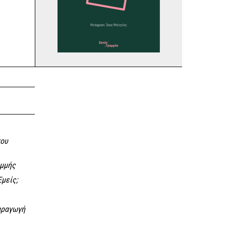
του
αμμής
Εμείς;
αραγωγή