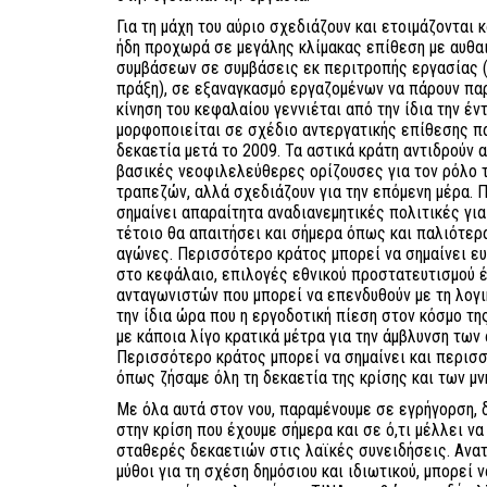
Για τη μάχη του αύριο σχεδιάζουν και ετοιμάζονται 
ήδη προχωρά σε μεγάλης κλίμακας επίθεση με αυθα
συμβάσεων σε συμβάσεις εκ περιτροπής εργασίας (
πράξη), σε εξαναγκασμό εργαζομένων να πάρουν παρ
κίνηση του κεφαλαίου γεννιέται από την ίδια την έ
μορφοποιείται σε σχέδιο αντεργατικής επίθεσης π
δεκαετία μετά το 2009. Τα αστικά κράτη αντιδρούν 
βασικές νεοφιλελεύθερες ορίζουσες για τον ρόλο τ
τραπεζών, αλλά σχεδιάζουν για την επόμενη μέρα. 
σημαίνει απαραίτητα αναδιανεμητικές πολιτικές για
τέτοιο θα απαιτήσει και σήμερα όπως και παλιότερ
αγώνες. Περισσότερο κράτος μπορεί να σημαίνει ευ
στο κεφάλαιο, επιλογές εθνικού προστατευτισμού 
ανταγωνιστών που μπορεί να επενδυθούν με τη λογικ
την ίδια ώρα που η εργοδοτική πίεση στον κόσμο τη
με κάποια λίγο κρατικά μέτρα για την άμβλυνση των
Περισσότερο κράτος μπορεί να σημαίνει και περισ
όπως ζήσαμε όλη τη δεκαετία της κρίσης και των μ
Με όλα αυτά στον νου, παραμένουμε σε εγρήγορση, 
στην κρίση που έχουμε σήμερα και σε ό,τι μέλλει ν
σταθερές δεκαετιών στις λαϊκές συνειδήσεις. Ανα
μύθοι για τη σχέση δημόσιου και ιδιωτικού, μπορεί 