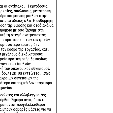
και οι αντίπαλοι. Η εργοδοσία
ιρεσίες, απολύσεις, μετατροπή
άρα και μείωση μισθών στην
άτυπα άδειες κ.λπ. Η αυθόρμητη
νταση της ύφεσης και σταδιακά θα
αρόμοιο με όσα ζήσαμε στη
αυτή τη στιγμή ανατρέποντας
ου κράτους και των κεντρικών
Περισσότερο κράτος δεν
 τον κόσμο της εργασίας, κάτι
α μεγάλους διεκδικητικούς
ρεία κρατική στήριξη κυρίως
έναντι των διεθνών
ή του οικονομικού εθνικισμού,
ς δουλειάς θα εντείνεται, ίσως
 ακραίων συνεπειών της.
σότερο αυταρχικό βοναπαρτισμό
νημονίων.
δρώντες και αλληλέγγυοι/ες
α έρθει. Σήμερα ανατρέπονται
τρέπονται νεοφιλελεύθεροι
να μπουν σοβαρές βάσεις για να