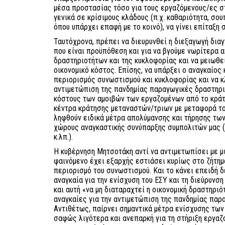
μέσα προστασίας τόσο για τους εργαζόμενους/ες σ
γενικά σε κρίσιμους κλάδους (π.χ. καθαριότητα, σο
όπου υπάρχει επαφή με το κοινό), να γίνει επίταξη 
Ταυτόχρονα, πρέπει να διευρυνθεί η διεξαγωγή δια
που είναι προϋπόθεση και για να βγούμε νωρίτερα 
δραστηριοτήτων και της κυκλοφορίας και να μειωθεί
οικονομικό κόστος. Επίσης, να υπάρξει ο αναγκαίος
περιορισμός συνωστισμού και κυκλοφορίας και να κλ
αντιμετώπιση της πανδημίας παραγωγικές δραστηρι
κόστους των αμοιβών των εργαζομένων από το κράτ
κέντρα κράτησης μεταναστών/τριων με μεταφορά το
ληφθούν ειδικά μέτρα απολύμανσης και τήρησης των
χώρους αναγκαστικής συνύπαρξης συμπολιτών μας (
κ.λπ.).
Η κυβέρνηση Μητσοτάκη αντί να αντιμετωπίσει με μ
φαινόμενο έχει εξαρχής εστιάσει κυρίως στο ζήτημα
περιορισμό του συνωστισμού. Και το κάνει επειδή 
αναγκαία για την ενίσχυση του ΕΣΥ και τη διεύρυνσ
και αυτή «να μη διαταραχτεί η οικονομική δραστηριότ
αναγκαίες για την αντιμετώπιση της πανδημίας παρ
Αντιθέτως, παίρνει σημαντικά μέτρα ενίσχυσης των
σαφώς λιγότερα και ανεπαρκή για τη στήριξη εργαζ