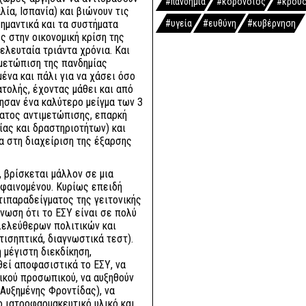
#πανδημία
#κορονοϊός
#κρού
ία, Ισπανία) και βιώνουν τις
ημαντικά και τα συστήματα
#υγεία
#ευθύνη
#κυβέρνηση
ς στην οικονομική κρίση της
ελευταία τριάντα χρόνια. Και
ιμετώπιση της πανδημίας
να και πάλι για να χάσει όσο
ατολής, έχοντας μάθει και από
θησαν ένα καλύτερο μείγμα των 3
ατος αντιμετώπισης, επαρκή
ας και δραστηριοτήτων) και
α στη διαχείριση της έξαρσης
 βρίσκεται μάλλον σε μια
 φαινομένου. Κυρίως επειδή
τιπαραδείγματος της γειτονικής
γνωση ότι το ΕΣΥ είναι σε πολύ
λελεύθερων πολιτικών και
τισηπτικά, διαγνωστικά τεστ).
 μέγιστη διεκδίκηση,
θεί αποφασιστικά το ΕΣΥ, να
τικού προσωπικού, να αυξηθούν
 Αυξημένης Φροντίδας), να
ο ιατροφαρμακευτικό υλικό και