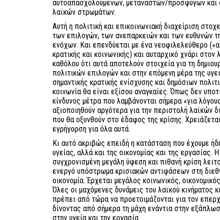
αυτοαπασχολούμενων, μεταναστών/προσφύγων και 
λαϊκών στρωμάτων.
Αυτή η πολιτική και επικοινωνιακή διαχείριση στοχ
των επιλογών, των ανεπαρκειών και των ευθυνών τ
ενόχων. Και επενδύεται με ένα νεοφιλελεύθερο («α
κρατικής και κοινωνικής) και αυταρχικό χνάρι στον 
καθόλου ότι αυτά αποτελούν στοιχεία για τη δημιου
πολιτικών επιλογών και στην επόμενη μέρα της υγει
σημαντικής κρατικής ενίσχυσης και δημόσιων πολιτι
κοινωνία θα είναι εξίσου αναγκαίες. Όπως δεν υποτ
κίνδυνος μέτρα που λαμβάνονται σήμερα «για λόγου
αξιοποιηθούν αργότερα για την περιστολή λαϊκών δ
που θα οξυνθούν στο έδαφος της κρίσης. Χρειάζεται
εγρήγορση για όλα αυτά.
Κι αυτό ακριβώς επειδή η κατάσταση που έχουμε ήδ
υγείας, αλλά και της οικονομίας και της εργασίας.
συγχρονισμένη μεγάλη ύφεση και πιθανή κρίση λει
ενεργό υπόστρωμα κρισιακών αντιφάσεων στη διεθν
οικονομία. Έρχεται μεγάλος κοινωνικός, οικονομικό
Όλες οι μαχόμενες δυνάμεις του λαϊκού κινήματος 
πρέπει από τώρα να προετοιμάζονται για τον επερχ
δίνοντας από σήμερα τη μάχη ενάντια στην εξάπλωση
στην υγεία και την εργασία.