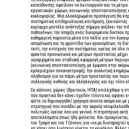
κατεύθυνσης οφείλουν να λειτουργούν και τα μέτρ
εργασιακών χώρων, κοινωνικής αποστασιοποίησης κ
κυκλοφορίας. Μια ολοκληρωμένη προσέγγιση θα έπρ
συστηματική επιδημιολογική επιτήρηση, ξεκινώντας
κυρίαρχο μοντέλο ανάπτυξης σήμερα αυξάνει την πι
παθογόνων, την ύπαρξη ενός διευρυμένου δικτύου π
καθημερινή παρουσία μέσα στο πεδίο για τον έγκαιρ
απομόνωση και τη φροντίδα των κρουσμάτων, τη δι
τεστ, την ενίσχυση του συστήματος υγείας σε όλα τ
αρκετού προσωπικού και μέτρων προστασίας μέχρι τ
ιεραρχημένη και σταδιακή εφαρμογή μέτρων περιορ
(κοινωνική αποστασιοποίηση, με έμφαση στην ακύρ
εμπεριέχουν συναναστροφή), την αναλυτική ενημέρω
πληθυσμού για να πάρει μέτρα προστασίας και περι
συλλογικής ευθύνης και αλληλεγγύης και όχι τόσο ε
Σε κάποιες χώρες (Βρετανία, ΗΠΑ) επιλέχθηκε η στ
που πρακτικά δεν κάνει σχεδόν τίποτα και αφήνει 
ώστε να δημιουργηθεί γρήγορα ανοσία ακόμα και με
στρατηγική που συνάδει με την ακραία νεοφιλελεύθ
πολιτικές υγείας όσο και γενικά. Η στρατηγική αυτ
αποτελέσματα όπως ήδη φαίνεται. Και προκρίνεται
του Τραμπ και του Τζόνσον, για «να μη διαταραχτεί 
να χάσει όσο λιγότερο γίνεται το κεφάλαιο. Άλλες