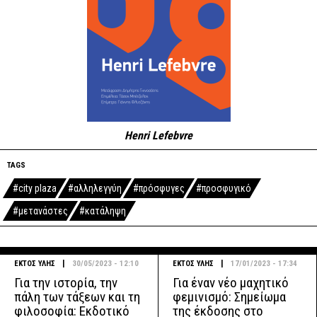
Henri Lefebvre
TAGS
#city plaza
#αλληλεγγύη
#πρόσφυγες
#προσφυγικό
#μετανάστες
#κατάληψη
|
|
ΕΚΤΟΣ ΥΛΗΣ
30/05/2023 - 12:10
ΕΚΤΟΣ ΥΛΗΣ
17/01/2023 - 17:34
Για την ιστορία, την
Για έναν νέο μαχητικό
πάλη των τάξεων και τη
φεμινισμό: Σημείωμα
φιλοσοφία: Εκδοτικό
της έκδοσης στο