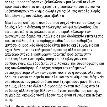
άλλες– προσπάθησαν να ξεδιπλώσουν μια βεντάλια νέων
πρακτικών ώστε να ανοιχτούν στις τοπικές κοινωνίες και να
μαζικοποιήσουν το κίνημα αλληλεγγύης: βλ. τις αγορές Χωρίς
Μεσάζοντες, συναυλίες, φεστιβάλ κ.ά.
Μια βασική συζήτηση, ωστόσο, που συχνά γίνεται σε όλες τις
δομές, είναι η διάκριση αλληλεγγύης και φιλανθρωπίας. Και
είναι φυσικό, όταν μπλέκεσαι στο σπιράλ κάλυψης των
αναγκών μιας δομής, να μπαίνεις σε μια διαδικασία επιτέλεσης
που να νιώθεις ότι το κυρίαρχο πιθανά σε επικαθορίζει.
Ωστόσο, οι βασικές διαφορές είναι πάντα εκεί εμφανείς και
σχετίζονται με την καθημερινή πρακτική αλλά και με τον
απώτερο στόχο. Η καθημερινή πρακτική βασίζεται στην
εμπλοκή όλων των μερών, όπερ και αλληλέγγυων και
βοηθούμενων, και εδράζεται στις λογικές της συναπόφασης και
της συνυλοποίησης. Ο στόχος αφορά τον καθημερινό
μετασχηματισμό όλων των μερών, ώστε να φτάνουμε όλες και
όλοι σε εκείνο το σημείο που λέει και το σύνθημα του Μάη: «Να
σκοτώσουμε τον μικρό μπάτσο που έχουμε μέσα μας». Έτσι κι
αλλιώς, μέσα στα άλλα η διαφορά βρίσκεται ακριβώς στο ότι
οι δομές αλληλεγγύης θέλουν και έχουν τοποθέτηση επί της
συγκυρίας, ακριβώς γιατί ξέρουν πως είναι γέννημα και ανάγκη
αυτής.
Τέλος, θα αναφερθώ στο πιο επιτυχημένο παράδειγμα