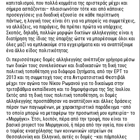
καπιταλισμού, που πολλά κομμάτια της αριστεράς μέχρι και
σήμερα ασπάζονται– πλαισιωνόταν τότε και από κάποιες
προσεγγίσεις για δυαδική εξουσία· σε κάθε περίπτωση
πάντως, η λογική τους είναι ότι για να μπορείς να συμμετέχεις,
να αλλάζεις, να παράγεις, θα πρέπει πρώτα να υπάρχεις.
Σκοπός, δηλαδή, πολλών μορφών δικτύων αλληλεγγύης είναι η
διατήρηση της ίδιας της ύπαρξης ώστε να μπορέσουμε όλοι και
όλες μαζί να εμπλακούμε στα εγχειρήματα και να αναπτύξουμε
ένα άλλο είδος πολιτικότητας.
Οι περισσότερες δομές αλληλεγγύης ανέπτυξαν γρήγορα μέσω
των δικών τους συνελεύσεων και διαδικασιών τη δική τους
πολιτική τοποθέτηση για διάφορα ζητήματα, από την ΕΡΤ το
2013 και τη συμμετοχή τους στα Αντιρατσιστικά Φεστιβάλ
μέχρι τον αγώνα του Νίκου Ρωμανού για το δικαίωμα στην
τριτοβάθμια εκπαίδευση και το δημοψήφισμα της 5ης Ιουλίου.
Εκτός από τη δική τους πολιτική τοποθέτηση, οι δομές
αλληλεγγύης προσπάθησαν να αναπτύξουν και άλλες δράσεις
πέραν των παγιωμένων, με χαρακτηριστικό παράδειγμα –από
το οποίο μπορώ να μεταφέρω την προσωπική μου εμπειρία– το
«Μυρμήγκι». Έτσι, λοιπόν, πέρα από την τροφή, που είναι το
βασικό project του Μυρμηγκιού, ή πέρα από την υγεία, που είναι
ο τομέας ενασχόλησης των κοινωνικών ιατρείων σε
Θεσσαλονίκη και Ελληνικό, αυτές οι δομές –και πάμπολλες