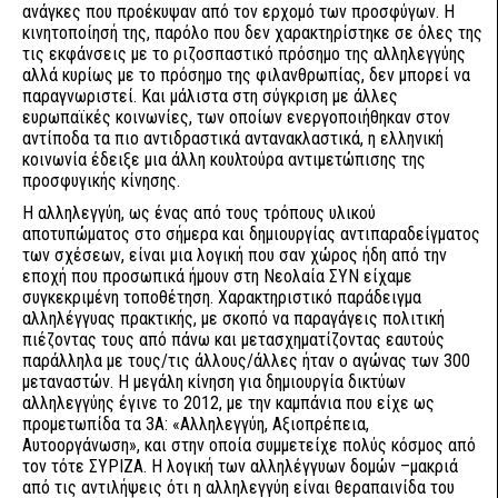
ανάγκες που προέκυψαν από τον ερχομό των προσφύγων. Η
κινητοποίησή της, παρόλο που δεν χαρακτηρίστηκε σε όλες της
τις εκφάνσεις με το ριζοσπαστικό πρόσημο της αλληλεγγύης
αλλά κυρίως με το πρόσημο της φιλανθρωπίας, δεν μπορεί να
παραγνωριστεί. Και μάλιστα στη σύγκριση με άλλες
ευρωπαϊκές κοινωνίες, των οποίων ενεργοποιήθηκαν στον
αντίποδα τα πιο αντιδραστικά αντανακλαστικά, η ελληνική
κοινωνία έδειξε μια άλλη κουλτούρα αντιμετώπισης της
προσφυγικής κίνησης.
Η αλληλεγγύη, ως ένας από τους τρόπους υλικού
αποτυπώματος στο σήμερα και δημιουργίας αντιπαραδείγματος
των σχέσεων, είναι μια λογική που σαν χώρος ήδη από την
εποχή που προσωπικά ήμουν στη Νεολαία ΣΥΝ είχαμε
συγκεκριμένη τοποθέτηση. Χαρακτηριστικό παράδειγμα
αλληλέγγυας πρακτικής, με σκοπό να παραγάγεις πολιτική
πιέζοντας τους από πάνω και μετασχηματίζοντας εαυτούς
παράλληλα με τους/τις άλλους/άλλες ήταν ο αγώνας των 300
μεταναστών. Η μεγάλη κίνηση για δημιουργία δικτύων
αλληλεγγύης έγινε το 2012, με την καμπάνια που είχε ως
προμετωπίδα τα 3Α: «Αλληλεγγύη, Αξιοπρέπεια,
Αυτοοργάνωση», και στην οποία συμμετείχε πολύς κόσμος από
τον τότε ΣΥΡΙΖΑ. Η λογική των αλληλέγγυων δομών –μακριά
από τις αντιλήψεις ότι η αλληλεγγύη είναι θεραπαινίδα του