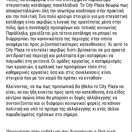
στεγαστικής κατάληψης πανελλαδικά. Το City Plaza θεωρώ πως
αποκρυσταλλώνει όλη την ανωτέρω κουλτούρα στην πρακτική
και την πολιτική. Ένα πολύ κρίσιμο στοιχείο για μια στεγαστική
κατάληψη είναι ακριβώς η λογική της ορατότητας μέσα στην
πόλη, άρα η συνύπαρξη προσφύγων και τοπικής κοινωνίας.
Παράλληλα, χρειάζεται μια τέτοια κατάληψη να μπορεί να
διαρρηγνύει την κανονικότητα της περιοχής στην οποία
αναφέρεται προς ριζοσπαστικότερες κατευθύνσεις. Κι αυτό το
City Plaza το επιτελεί ακριβώς διότι βρίσκεται σε μια αρκετά
αντιδραστική περιοχή και μολαταύτα έχει καταφέρει να
παγιωθεί στη γειτονιά. Οι ομάδες εργασίας, ο καταμερισμός
των εργασιών, η εμπλοκή των προσφύγων τόσο στις
καθημερινές εργασίες όσο και στις συνελεύσεις είναι
στοιχεία που με τον καιρό θα πρέπει να ενταθούν.
Κλείνοντας, να πω πως προσωπικά θα ήθελα το City Plaza να
γίνει, αν και ήδη κινείται προς αυτή την κατεύθυνση, ένα είδος
κέντρου αγώνα όπου θα μπορούν οι δομές αλληλεγγύης να
συντονίζονται και οι διάφοροι κοινωνικοί φορείς να κάνουν
πολιτική και υπό το πρίσμα της αλληλεγγύης κι ενός άλλου
παραδείγματος σχέσεων στο σήμερα.
Παρουσίαση στην εκδήλωση που διοργάνωσε η Πολιτική-