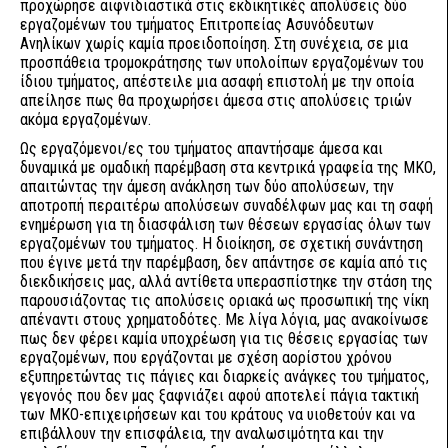
προχώρησε αιφνιδιαστικά στις εκδικητικές απολύσεις δύο
εργαζομένων του τμήματος Επιτροπείας Ασυνόδευτων
Ανηλίκων χωρίς καμία προειδοποίηση. Στη συνέχεια, σε μια
προσπάθεια τρομοκράτησης των υπολοίπων εργαζομένων του
ίδιου τμήματος, απέστειλε μια ασαφή επιστολή με την οποία
απείλησε πως θα προχωρήσει άμεσα στις απολύσεις τριών
ακόμα εργαζομένων.
Ως εργαζόμενοι/ες του τμήματος απαντήσαμε άμεσα και
δυναμικά με ομαδική παρέμβαση στα κεντρικά γραφεία της ΜΚΟ,
απαιτώντας την άμεση ανάκληση των δύο απολύσεων, την
αποτροπή περαιτέρω απολύσεων συναδέλφων μας και τη σαφή
ενημέρωση για τη διασφάλιση των θέσεων εργασίας όλων των
εργαζομένων του τμήματος. Η διοίκηση, σε σχετική συνάντηση
που έγινε μετά την παρέμβαση, δεν απάντησε σε καμία από τις
διεκδικήσεις μας, αλλά αντίθετα υπερασπίστηκε την στάση της
παρουσιάζοντας τις απολύσεις οριακά ως προσωπική της νίκη
απέναντι στους χρηματοδότες. Με λίγα λόγια, μας ανακοίνωσε
πως δεν φέρει καμία υποχρέωση για τις θέσεις εργασίας των
εργαζομένων, που εργάζονται με σχέση αορίστου χρόνου
εξυπηρετώντας τις πάγιες και διαρκείς ανάγκες του τμήματος,
γεγονός που δεν μας ξαφνιάζει αφού αποτελεί πάγια τακτική
των ΜΚΟ-επιχειρήσεων και του κράτους να υιοθετούν και να
επιβάλλουν την επισφάλεια, την αναλωσιμότητα και την