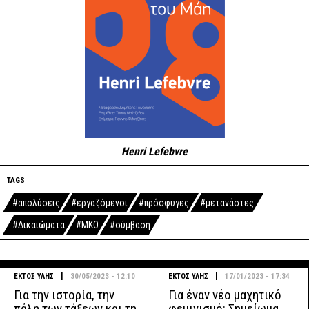
Henri Lefebvre
TAGS
#απολύσεις
#εργαζόμενοι
#πρόσφυγες
#μετανάστες
#Δικαιώματα
#ΜΚΟ
#σύμβαση
|
|
ΕΚΤΟΣ ΥΛΗΣ
30/05/2023 - 12:10
ΕΚΤΟΣ ΥΛΗΣ
17/01/2023 - 17:34
Για την ιστορία, την
Για έναν νέο μαχητικό
πάλη των τάξεων και τη
φεμινισμό: Σημείωμα