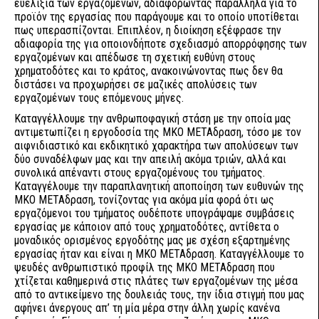
ευελιξία των εργαζομένων, αδιαφορώντας παράλληλα για το
προϊόν της εργασίας που παράγουμε και το οποίο υποτίθεται
πως υπερασπίζονται. Επιπλέον, η διοίκηση εξέφρασε την
αδιαφορία της για οποιονδήποτε σχεδιασμό απορρόφησης των
εργαζομένων και απέδωσε τη σχετική ευθύνη στους
χρηματοδότες και το κράτος, ανακοινώνοντας πως δεν θα
διστάσει να προχωρήσει σε μαζικές απολύσεις των
εργαζομένων τους επόμενους μήνες.
Καταγγέλλουμε την ανθρωποφαγική στάση με την οποία μας
αντιμετωπίζει η εργοδοσία της ΜΚΟ ΜΕΤΑδραση, τόσο με τον
αιφνιδιαστικό και εκδικητικό χαρακτήρα των απολύσεων των
δύο συναδέλφων μας και την απειλή ακόμα τριών, αλλά και
συνολικά απέναντι στους εργαζομένους του τμήματος.
Καταγγέλουμε την παραπλανητική αποποίηση των ευθυνών της
ΜΚΟ ΜΕΤΑδραση, τονίζοντας για ακόμα μία φορά ότι ως
εργαζόμενοι του τμήματος ουδέποτε υπογράψαμε συμβάσεις
εργασίας με κάποιον από τους χρηματοδότες, αντίθετα ο
μοναδικός ορισμένος εργοδότης μας με σχέση εξαρτημένης
εργασίας ήταν και είναι η ΜΚΟ ΜΕΤΑδραση. Καταγγέλλουμε το
ψευδές ανθρωπιστικό προφίλ της ΜΚΟ ΜΕΤΑδραση που
χτίζεται καθημερινά στις πλάτες των εργαζομένων της μέσα
από το αντικείμενο της δουλειάς τους, την ίδια στιγμή που μας
αφήνει άνεργους απ’ τη μία μέρα στην άλλη χωρίς κανένα