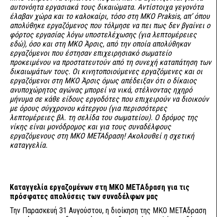
αυτονόητα εργασιακά τους δικαιώματα. Αντίστοιχα γεγονότα
έλαβαν χώρα και το καλοκαίρι, τόσο στη ΜΚΟ Praksis, απ’ όπου
απολύθηκε εργαζόμενος που τόλμησε να πει πως δεν βγαίνει ο
φόρτος εργασίας λόγω υποστελέχωσης (για λεπτομέρειες
εδώ
), όσο και στη ΜΚΟ Άρσις, από την οποία απολύθηκαν
εργαζόμενοι που έστησαν επιχειρησιακό σωματείο
προκειμένου να προστατευτούν από τη συνεχή καταπάτηση των
δικαιωμάτων τους. Οι κινητοποιούμενες εργαζόμενες και οι
εργαζόμενοι στη ΜΚΟ Άρσις όμως απέδειξαν ότι ο δίκαιος
ανυποχώρητος αγώνας μπορεί να νικά, στέλνοντας ηχηρό
μήνυμα σε κάθε είδους εργοδότες που επιχειρούν να διοικούν
με όρους σύγχρονου κάτεργου (για περισσότερες
λεπτομέρειες βλ. τη
σελίδα
του σωματείου). Ο δρόμος της
νίκης είναι μονόδρομος και για τους συναδέλφους
εργαζόμενους στη ΜΚΟ ΜΕΤΑδραση! Ακολουθεί η σχετική
καταγγελία.
Καταγγελία εργαζομένων στη ΜΚΟ ΜΕΤΑδραση για τις
πρόσφατες απολύσεις των συναδέλφων μας
Την Παρασκευή 31 Αυγούστου, η διοίκηση της ΜΚΟ ΜΕΤΑδραση