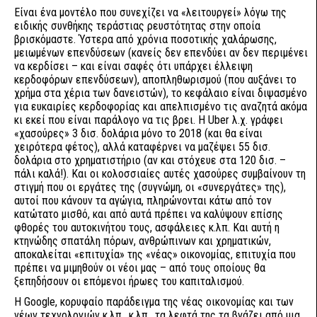
Είναι ένα μοντέλο που συνεχίζει να «λειτουργεί» λόγω της
ειδικής συνθήκης τεράστιας ρευστότητας στην οποία
βρισκόμαστε. Ύστερα από χρόνια ποσοτικής χαλάρωσης,
μειωμένων επενδύσεων (κανείς δεν επενδύει αν δεν περιμένει
να κερδίσει – και είναι σαφές ότι υπάρχει έλλειψη
κερδοφόρων επενδύσεων), αποπληθωρισμού (που αυξάνει το
χρήμα στα χέρια των δανειστών), το κεφάλαιο είναι διψασμένο
για ευκαιρίες κερδοφορίας και απελπισμένο τις αναζητά ακόμα
κι εκεί που είναι παράλογο να τις βρει. Η Uber λ.χ. γράφει
«χασούρες» 3 δισ. δολάρια μόνο το 2018 (και θα είναι
χειρότερα φέτος), αλλά καταφέρνει να μαζέψει 55 δισ.
δολάρια στο χρηματιστήριο (αν και στόχευε στα 120 δισ. –
πάλι καλά!). Και οι κολοσσιαίες αυτές χασούρες συμβαίνουν τη
στιγμή που οι εργάτες της (συγνώμη, οι «συνεργάτες» της),
αυτοί που κάνουν τα αγώγια, πληρώνονται κάτω από τον
κατώτατο μισθό, και από αυτά πρέπει να καλύψουν επίσης
φθορές του αυτοκινήτου τους, ασφάλειες κ.λπ. Και αυτή η
κτηνώδης σπατάλη πόρων, ανθρώπινων και χρηματικών,
αποκαλείται «επιτυχία» της «νέας» οικονομίας, επιτυχία που
πρέπει να μιμηθούν οι νέοι μας – από τους οποίους θα
ξεπηδήσουν οι επόμενοι ήρωες του καπιταλισμού.
Η Google, κορυφαίο παράδειγμα της νέας οικονομίας και των
νέων τεχνολογιών κ.λπ., κ.λπ., τα λεφτά της τα βγάζει από μια