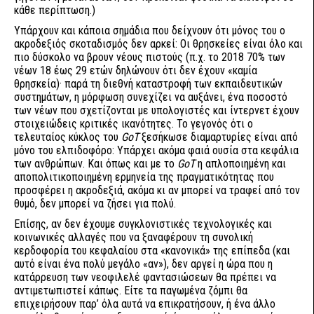
κάθε περίπτωση.)
Υπάρχουν και κάποια σημάδια που δείχνουν ότι μόνος του ο
ακροδεξιός σκοταδισμός δεν αρκεί: Οι θρησκείες είναι όλο και
πιο δύσκολο να βρουν νέους πιστούς (π.χ. το 2018 70% των
νέων 18 έως 29 ετών δηλώνουν ότι δεν έχουν «καμία
θρησκεία)· παρά τη διεθνή καταστροφή των εκπαιδευτικών
συστημάτων, η μόρφωση συνεχίζει να αυξάνει, ένα ποσοστό
των νέων που σχετίζονται με υπολογιστές και ίντερνετ έχουν
στοιχειώδεις κριτικές ικανότητες. Το γεγονός ότι ο
τελευταίος κύκλος του
GoT
ξεσήκωσε διαμαρτυρίες είναι από
μόνο του ελπιδοφόρο: Υπάρχει ακόμα φαιά ουσία στα κεφάλια
των ανθρώπων. Και όπως και με το
GoT
η απλοποιημένη και
αποπολιτικοποιημένη ερμηνεία της πραγματικότητας που
προσφέρει η ακροδεξιά, ακόμα κι αν μπορεί να τραφεί από τον
θυμό, δεν μπορεί να ζήσει για πολύ.
Επίσης, αν δεν έχουμε συγκλονιστικές τεχνολογικές και
κοινωνικές αλλαγές που να ξαναφέρουν τη συνολική
κερδοφορία του κεφαλαίου στα «κανονικά» της επίπεδα (και
αυτό είναι ένα πολύ μεγάλο «αν»), δεν αργεί η ώρα που η
κατάρρευση των νεοφιλελέ φαντασιώσεων θα πρέπει να
αντιμετωπιστεί κάπως. Είτε τα παγωμένα ζόμπι θα
επιχειρήσουν παρ’ όλα αυτά να επικρατήσουν, ή ένα άλλο