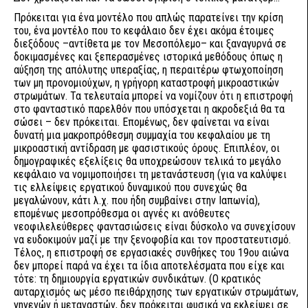
Πρόκειται για ένα μοντέλο που απλώς παρατείνει την κρίση
του, ένα μοντέλο που το κεφάλαιο δεν έχει ακόμα έτοιμες
διεξόδους –αντίθετα με τον Μεσοπόλεμο– και ξαναγυρνά σε
δοκιμασμένες και ξεπερασμένες ιστορικά μεθόδους όπως η
αύξηση της απόλυτης υπεραξίας, η περαιτέρω φτωχοποίηση
των μη προνομιούχων, η γρήγορη καταστροφή μικροαστικών
στρωμάτων. Τα τελευταία μπορεί να νομίζουν ότι η επιστροφή
στο φανταστικό παρελθόν που υπόσχεται η ακροδεξιά θα τα
σώσει – δεν πρόκειται. Επομένως, δεν φαίνεται να είναι
δυνατή μια μακροπρόθεσμη συμμαχία του κεφαλαίου με τη
μικροαστική αντίδραση με φασιστικούς όρους. Επιπλέον, οι
δημογραφικές εξελίξεις θα υποχρεώσουν τελικά το μεγάλο
κεφάλαιο να νομιμοποιήσει τη μετανάστευση (για να καλύψει
τις ελλείψεις εργατικού δυναμικού που συνεχώς θα
μεγαλώνουν, κάτι λ.χ. που ήδη συμβαίνει στην Ιαπωνία),
επομένως μεσοπρόθεσμα οι αγνές κι ανόθευτες
νεοφιλελεύθερες φαντασιώσεις είναι δύσκολο να συνεχίσουν
να ευδοκιμούν μαζί με την ξενοφοβία και τον προστατευτισμό.
Τέλος, η επιστροφή σε εργασιακές συνθήκες του 19ου αιώνα
δεν μπορεί παρά να έχει τα ίδια αποτελέσματα που είχε και
τότε: τη δημιουργία εργατικών συνδικάτων. (Ο κρατικός
αυταρχισμός ως μέσο πειθάρχησης των εργατικών στρωμάτων,
γηγενών ή μεταναστών, δεν πρόκειται φυσικά να εκλείψει σε