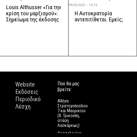
09/02/2021 - 16:16
Louis Althusser «Για την
Η Αυτοκρατορία
κρίση του μαρξισμού»:
αντεπιτίθεται. Εμείς;
Σημείωμα της έκδοσης
Website
Πού θα μας
βρείτε:
Εκδόσεις
Περιοδικό
Αθήνα:
Λέσχη
Στρατηγοπούλου
7 και Μαυρικίου
(Χ. Τρικούπη,
στάση
Λασκάρεως)
Θεσσαλονίκη: