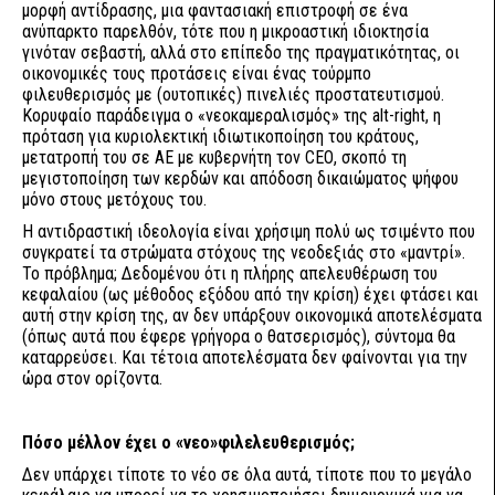
μορφή αντίδρασης, μια φαντασιακή επιστροφή σε ένα
ανύπαρκτο παρελθόν, τότε που η μικροαστική ιδιοκτησία
γινόταν σεβαστή, αλλά στο επίπεδο της πραγματικότητας, οι
οικονομικές τους προτάσεις είναι ένας τούρμπο
φιλευθερισμός με (ουτοπικές) πινελιές προστατευτισμού.
Κορυφαίο παράδειγμα ο «νεοκαμεραλισμός» της alt-right, η
πρόταση για κυριολεκτική ιδιωτικοποίηση του κράτους,
μετατροπή του σε ΑΕ με κυβερνήτη τον CEΟ, σκοπό τη
μεγιστοποίηση των κερδών και απόδοση δικαιώματος ψήφου
μόνο στους μετόχους του.
Η αντιδραστική ιδεολογία είναι χρήσιμη πολύ ως τσιμέντο που
συγκρατεί τα στρώματα στόχους της νεοδεξιάς στο «μαντρί».
Το πρόβλημα; Δεδομένου ότι η πλήρης απελευθέρωση του
κεφαλαίου (ως μέθοδος εξόδου από την κρίση) έχει φτάσει και
αυτή στην κρίση της, αν δεν υπάρξουν οικονομικά αποτελέσματα
(όπως αυτά που έφερε γρήγορα ο θατσερισμός), σύντομα θα
καταρρεύσει. Και τέτοια αποτελέσματα δεν φαίνονται για την
ώρα στον ορίζοντα.
Πόσο μέλλον έχει ο «νεο»φιλελευθερισμός;
Δεν υπάρχει τίποτε το νέο σε όλα αυτά, τίποτε που το μεγάλο