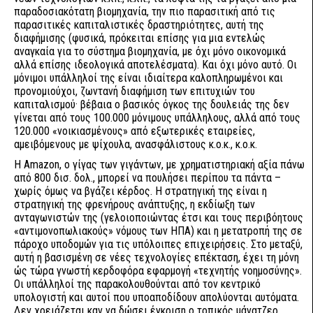
παραδοσιακότατη βιομηχανία, την πιο παρασιτική από τις
παρασιτικές καπιταλιστικές δραστηριότητες, αυτή της
διαφήμισης (φυσικά, πρόκειται επίσης για μια εντελώς
αναγκαία για το σύστημα βιομηχανία, με όχι μόνο οικονομικά
αλλά επίσης ιδεολογικά αποτελέσματα). Και όχι μόνο αυτό. Οι
μόνιμοι υπάλληλοί της είναι ιδιαίτερα καλοπληρωμένοι και
προνομιούχοι, ζωντανή διαφήμιση των επιτυχιών του
καπιταλισμού· βέβαια ο βασικός όγκος της δουλειάς της δεν
γίνεται από τους 100.000 μόνιμους υπάλληλους, αλλά από τους
120.000 «νοικιασμένους» από εξωτερικές εταιρείες,
αμειβόμενους με ψίχουλα, ανασφάλιστους κ.ο.κ., κ.ο.κ.
H Amazon, ο γίγας των γιγάντων, με χρηματιστηριακή αξία πάνω
από 800 δισ. δολ., μπορεί να πουλήσει περίπου τα πάντα –
χωρίς όμως να βγάζει κέρδος. Η στρατηγική της είναι η
στρατηγική της φρενήρους ανάπτυξης, η εκδίωξη των
ανταγωνιστών της (γελοιοποιώντας έτσι και τους περιβόητους
«αντιμονοπωλιακούς» νόμους των ΗΠΑ) και η μετατροπή της σε
πάροχο υποδομών για τις υπόλοιπες επιχειρήσεις. Στο μεταξύ,
αυτή η βασισμένη σε νέες τεχνολογίες επέκταση, έχει τη μόνη
ώς τώρα γνωστή κερδοφόρα εφαρμογή «τεχνητής νοημοσύνης».
Οι υπάλληλοί της παρακολουθούνται από τον κεντρικό
υπολογιστή και αυτοί που υποαποδίδουν απολύονται αυτόματα.
Δεν χρειάζεται καν να δώσει έγκριση ο τοπικός μάνατζερ...