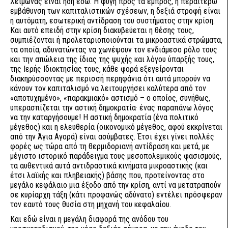
Χειμώνας είναι ήδη εδώ. Η φυγή προς τα εμπρός, η περαιτέρω
εμβάθυνση των καπιταλιστικών σχέσεων, η δεξιά στροφή είναι
η αυτόματη, εσωτερική αντίδραση του συστήματος στην κρίση.
Και αυτό επειδή στην κρίση διακυβεύεται η θέσης τους,
συμπιέζονται ή προλεταριοποιούνται τα μικροαστικά στρώματα,
τα οποία, αδυνατώντας να χωνέψουν τον ενδιάμεσο ρόλο τους
και την απώλεια της ίδιας της ψυχής και λόγου ύπαρξής τους,
της Ιερής Ιδιοκτησίας τους, κάθε φορά εξεγείρονται
διακηρύσσοντας με περισσή περηφάνια ότι αυτά μπορούν να
κάνουν τον καπιταλισμό να λειτουργήσει καλύτερα από τον
«αποτυχημένο», «παρακμιακό» αστισμό – ο οποίος, συνήθως,
υπερασπίζεται την αστική δημοκρατία· ένας παραπάνω λόγος
να την καταργήσουμε! Η αστική δημοκρατία (ένα πολιτικό
μέγεθος) και η ελευθερία (οικονομικό μέγεθος, αφού εκκρίνεται
από την Άγια Αγορά) είναι ασύμβατες. Έτσι έχει γίνει πολλές
φορές ως τώρα από τη θερμιδοριανή αντίδραση και μετά, με
μέγιστο ιστορικό παράδειγμα τους μεσοπολεμικούς φασισμούς,
τα αυθεντικά αυτά αντιδραστικά κινήματα μικροαστικής (και
έτσι λαϊκής και πληβειακής) βάσης που, προτείνοντας στο
μεγάλο κεφάλαιο μια έξοδο από την κρίση, αντί να μετατραπούν
σε κυρίαρχη τάξη (κάτι προφανώς αδύνατο) εντέλει πρόσφεραν
τον εαυτό τους θυσία στη μηχανή του κεφαλαίου.
Και εδώ είναι η μεγάλη διαφορά της ανόδου του