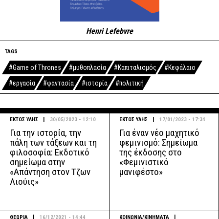
Henri Lefebvre
TAGS
#Game of Thrones
#μυθοπλασία
#Καπιταλισμός
#Κεφάλαιο
#εργασία
#φαντασία
#ιστορία
#πολιτική
|
|
ΕΚΤΟΣ ΥΛΗΣ
30/05/2023 - 12:10
ΕΚΤΟΣ ΥΛΗΣ
17/01/2023 - 17:34
Για την ιστορία, την
Για έναν νέο μαχητικό
πάλη των τάξεων και τη
φεμινισμό: Σημείωμα
φιλοσοφία: Εκδοτικό
της έκδοσης στο
σημείωμα στην
«Φεμινιστικό
«Απάντηση στον Τζων
μανιφέστο»
Λιούις»
|
|
ΘΕΩΡΙΑ
16/12/2021 - 14:44
ΚΟΙΝΩΝΙΑ/ΚΙΝΗΜΑΤΑ