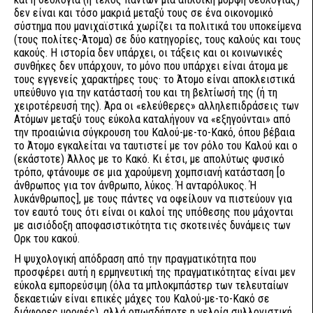
δεν είναι και τόσο μακριά μεταξύ τους σε ένα οικονομικό
σύστημα που μανιχαϊστικά χωρίζει τα πολιτικά του υποκείμενα
(τους πολίτες-Άτομα) σε δύο κατηγορίες, τους καλούς και τους
κακούς. Η ιστορία δεν υπάρχει, οι τάξεις και οι κοινωνικές
συνθήκες δεν υπάρχουν, το μόνο που υπάρχει είναι άτομα με
τους εγγενείς χαρακτήρες τους· το Άτομο είναι αποκλειστικά
υπεύθυνο για την κατάστασή του και τη βελτίωσή της (ή τη
χειροτέρευσή της). Άρα οι «ελεύθερες» αλληλεπιδράσεις των
Ατόμων μεταξύ τους εύκολα καταλήγουν να «εξηγούνται» από
την προαιώνια σύγκρουση του Καλού-με-το-Κακό, όπου βέβαια
το Άτομο εγκαλείται να ταυτιστεί με τον ρόλο του Καλού και ο
(εκάστοτε) Άλλος με το Κακό. Κι έτσι, με απολύτως φυσικό
τρόπο, φτάνουμε σε μια χαρούμενη χομπσιανή κατάσταση [ο
άνθρωπος για τον άνθρωπο, λύκος. Ή ανταρόλυκος. Ή
λυκάνθρωπος], με τους πάντες να οφείλουν να πιστεύουν για
τον εαυτό τους ότι είναι οι καλοί της υπόθεσης που μάχονται
με αισιόδοξη αποφασιστικότητα τις σκοτεινές δυνάμεις των
Ορκ του κακού.
Η ψυχολογική απόδραση από την πραγματικότητα που
προσφέρει αυτή η ερμηνευτική της πραγματικότητας είναι μεν
εύκολα εμπορεύσιμη (όλα τα μπλοκμπάστερ των τελευταίων
δεκαετιών είναι επικές μάχες του Καλού-με-το-Κακό σε
διάφορες μορφές), αλλά οπωσδήποτε η γελοία συλλογιστική