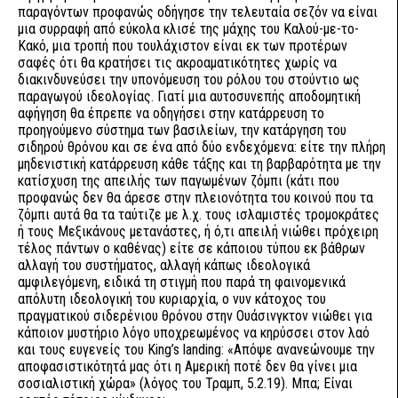
παραγόντων προφανώς οδήγησε την τελευταία σεζόν να είναι
μια συρραφή από εύκολα κλισέ της μάχης του Καλού-με-το-
Κακό, μια τροπή που τουλάχιστον είναι εκ των προτέρων
σαφές ότι θα κρατήσει τις ακροαματικότητες χωρίς να
διακινδυνεύσει την υπονόμευση του ρόλου του στούντιο ως
παραγωγού ιδεολογίας. Γιατί μια αυτοσυνεπής αποδομητική
αφήγηση θα έπρεπε να οδηγήσει στην κατάρρευση το
προηγούμενο σύστημα των βασιλείων, την κατάργηση του
σιδηρού θρόνου και σε ένα από δύο ενδεχόμενα: είτε την πλήρη
μηδενιστική κατάρρευση κάθε τάξης και τη βαρβαρότητα με την
κατίσχυση της απειλής των παγωμένων ζόμπι (κάτι που
προφανώς δεν θα άρεσε στην πλειονότητα του κοινού που τα
ζόμπι αυτά θα τα ταύτιζε με λ.χ. τους ισλαμιστές τρομοκράτες
ή τους Μεξικάνους μετανάστες, ή ό,τι απειλή νιώθει πρόχειρη
τέλος πάντων ο καθένας) είτε σε κάποιου τύπου εκ βάθρων
αλλαγή του συστήματος, αλλαγή κάπως ιδεολογικά
αμφιλεγόμενη, ειδικά τη στιγμή που παρά τη φαινομενικά
απόλυτη ιδεολογική του κυριαρχία, ο νυν κάτοχος του
πραγματικού σιδερένιου θρόνου στην Ουάσινγκτον νιώθει για
κάποιον μυστήριο λόγο υποχρεωμένος να κηρύσσει στον λαό
και τους ευγενείς του King’s landing: «Απόψε ανανεώνουμε την
αποφασιστικότητά μας ότι η Αμερική ποτέ δεν θα γίνει μια
σοσιαλιστική χώρα» (λόγος του Τραμπ, 5.2.19). Μπα; Είναι