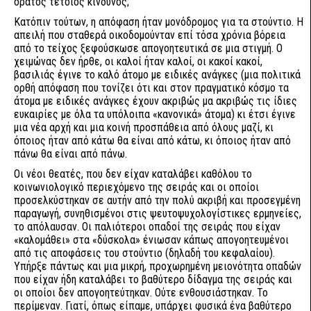
ορατός τέτοιος κίνδυνος;
Κατόπιν τούτων, η απόφαση ήταν μονόδρομος για τα στούντιο. Η
απειλή που σταθερά οικοδομούνταν επί τόσα χρόνια βόρεια
από το τείχος ξεφούσκωσε απογοητευτικά σε μια στιγμή. Ο
χειμώνας δεν ήρθε, οι καλοί ήταν καλοί, οι κακοί κακοί,
βασιλιάς έγινε το καλό άτομο με ειδικές ανάγκες (μια πολιτικά
ορθή απόφαση που τονίζει ότι και στον πραγματικό κόσμο τα
άτομα με ειδικές ανάγκες έχουν ακριβώς μα ακριβώς τις ίδιες
ευκαιρίες με όλα τα υπόλοιπα «κανονικά» άτομα) κι έτσι έγινε
μια νέα αρχή και μια κοινή προσπάθεια από όλους μαζί, κι
όποιος ήταν από κάτω θα είναι από κάτω, κι όποιος ήταν από
πάνω θα είναι από πάνω.
Οι νέοι θεατές, που δεν είχαν καταλάβει καθόλου το
κοινωνιολογικό περιεχόμενο της σειράς και οι οποίοι
προσελκύστηκαν σε αυτήν από την πολύ ακριβή και προσεγμένη
παραγωγή, συνηθισμένοι στις ψευτοψυχολογίστικες ερμηνείες,
το απόλαυσαν. Οι παλιότεροι οπαδοί της σειράς που είχαν
«καλομάθει» στα «δύσκολα» ένιωσαν κάπως απογοητευμένοι
από τις αποφάσεις του στούντιο (δηλαδή του κεφαλαίου).
Υπήρξε πάντως και μια μικρή, προχωρημένη μειονότητα οπαδών
που είχαν ήδη καταλάβει το βαθύτερο δίδαγμα της σειράς και
οι οποίοι δεν απογοητεύτηκαν. Ούτε ενθουσιάστηκαν. Το
περίμεναν. Γιατί, όπως είπαμε, υπάρχει φυσικά ένα βαθύτερο