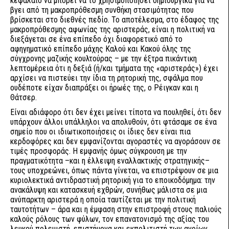
κεφάλαιο να μπορεί να το χρησιμοποιήσει δημιουργικά για να
βγει από τη μακροπρόθεσμη συνθήκη στασιμότητας που
βρίσκεται στο διεθνές πεδίο. Το αποτέλεσμα, στο έδαφος της
μακροπρόθεσμης αφωνίας της αριστεράς, είναι η πολιτική να
διεξάγεται σε ένα επίπεδο όχι διαφορετικό από το
αφηγηματικό επίπεδο μάχης Καλού και Κακού όλης της
σύγχρονης μαζικής κουλτούρας – με την έξτρα πικάντικη
λεπτομέρεια ότι η δεξιά (ή/και τμήματα της «αριστεράς») έχει
αρχίσει να πιστεύει την ίδια τη ρητορική της, σφάλμα που
ουδέποτε είχαν διαπράξει οι ήρωές της, ο Ρέιγκαν και η
Θάτσερ.
Είναι αδιάφορο ότι δεν έχει μείνει τίποτα να πουληθεί, ότι δεν
υπάρχουν άλλοι υπάλληλοι να απολυθούν, ότι φτάσαμε σε ένα
σημείο που οι ιδιωτικοποιήσεις οι ίδιες δεν είναι πια
κερδοφόρες και δεν εμφανίζονται αγοραστές να αγοράσουν σε
τιμές προσφοράς. Η εμφανής όμως σύγκρουση με την
πραγματικότητα –και η έλλειψη εναλλακτικής στρατηγικής–
τους υποχρεώνει, όπως πάντα γίνεται, να επιστρέψουν σε μια
κυριολεκτικά αντιδραστική ρητορική για το εποικοδόμημα: την
ανακάλυψη και κατασκευή εχθρών, συνήθως μάλιστα σε μια
ανύπαρκτη αριστερά η οποία ταυτίζεται με την πολιτική
ταυτοτήτων – άρα και η έμφαση στην επιστροφή στους παλιούς
καλούς ρόλους των φύλων, τον επανατονισμό της αξίας του
λευκού πολεμιστή, επιστήμονα και εκπολιτιστή των αγρίων