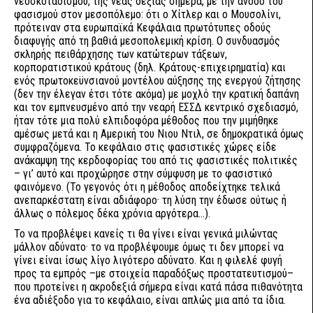
νεοσκοταδισμού, της νέας δεξιάς σήμερα, με την άνοδο του
φασισμού στον μεσοπόλεμο: ότι ο Χίτλερ και ο Μουσολίνι,
πρότειναν στα ευρωπαϊκά Κεφάλαια πρωτότυπες οδούς
διαφυγής από τη βαθιά μεσοπολεμική κρίση. Ο συνδυασμός
σκληρής πειθάρχησης των κατώτερων τάξεων,
κορπορατιστικού κράτους (δηλ. Κράτους-επιχειρηματία) και
ενός πρωτοκεϋνσιανού μοντέλου αύξησης της ενεργού ζήτησης
(δεν την έλεγαν έτσι τότε ακόμα) με μοχλό την κρατική δαπάνη
και τον εμπνευσμένο από την νεαρή ΕΣΣΔ κεντρικό σχεδιασμό,
ήταν τότε μια πολύ ελπιδοφόρα μέθοδος που την μιμήθηκε
αμέσως μετά και η Αμερική του Νιου Ντιλ, σε δημοκρατικά όμως
συμφραζόμενα. Το κεφάλαιο στις φασιστικές χώρες είδε
ανάκαμψη της κερδοφορίας του από τις φασιστικές πολιτικές
– γι’ αυτό και προχώρησε στην σύμφυση με το φασιστικό
φαινόμενο. (Το γεγονός ότι η μέθοδος αποδείχτηκε τελικά
ανεπαρκέστατη είναι αδιάφορο· τη λύση την έδωσε ούτως ή
άλλως ο πόλεμος δέκα χρόνια αργότερα...).
Το να προβλέψει κανείς τι θα γίνει είναι γενικά μιλώντας
μάλλον αδύνατο· το να προβλέψουμε όμως τι δεν μπορεί να
γίνει είναι ίσως λίγο λιγότερο αδύνατο. Και η φιλελέ φυγή
προς τα εμπρός –με στοιχεία παραδόξως προστατευτισμού–
που προτείνει η ακροδεξιά σήμερα είναι κατά πάσα πιθανότητα
ένα αδιέξοδο για το κεφάλαιο, είναι απλώς μια από τα ίδια.