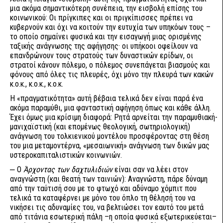
μια ακόμα σημαντικότερη συνέπεια, την εισβολή επίσης του
κοινωνικού: Οι πρίγκιπες και οι πριγκίπισσες πρέπει να
κυβερνούν και όχι να κοιτούν την ευτυχία των υπηκόων τους –
το οποίο σημαίνει φυσικά και την εισαγωγή μιας ορισμένης
ταξικής ανάγνωσης της αφήγησης· οι υπήκοοι οφείλουν να
επανδρώνουν τους στρατούς των δυναστικών ερίδων, οι
στρατοί κάνουν πόλεμο, ο πόλεμος συνεπάγεται βιασμούς και
φόνους από όλες τις πλευρές, όχι μόνο την πλευρά των κακών
κ.ο.κ., κ.ο.κ., κ.ο.κ.
Η «πραγματικότητα» αυτή βέβαια τελικά δεν είναι παρά ένα
ακόμα παραμύθι, μια φανταστική αφήγηση όπως και κάθε άλλη.
Έχει όμως μια κρίσιμη διαφορά: Ρητά αρνείται την παραμυθιακή-
μανιχαϊστική (και επομένως θεολογική, σωτηριολογική)
ανάγνωση του τολκιενικού μοντέλου προσφέροντας στη θέση
του μια μεταμοντέρνα, «μεσαιωνική» ανάγνωση των δικών μας
υστεροκαπιταλιστικών κοινωνιών.
⎼ Ο
Άρχοντας των δαχτυλιδιών
είναι σαν να λέει στον
αναγνώστη (και θεατή των ταινιών): Αναγνώστη, πάρε δύναμη
από την ταύτισή σου με το φτωχό και αδύναμο χόμπιτ που
τελικά τα καταφέρνει με μόνο του όπλο τη θέλησή του να
νικήσει τις αδυναμίες του, να βελτιώσει τον εαυτό του μετά
από τιτάνια εσωτερική πάλη –η οποία φυσικά εξωτερικεύεται–