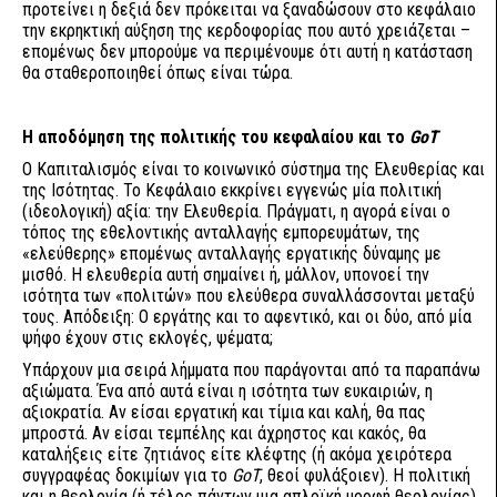
προτείνει η δεξιά δεν πρόκειται να ξαναδώσουν στο κεφάλαιο
την εκρηκτική αύξηση της κερδοφορίας που αυτό χρειάζεται –
επομένως δεν μπορούμε να περιμένουμε ότι αυτή η κατάσταση
θα σταθεροποιηθεί όπως είναι τώρα.
Η αποδόμηση της πολιτικής του κεφαλαίου και το
GoT
Ο Καπιταλισμός είναι το κοινωνικό σύστημα της Ελευθερίας και
της Ισότητας. Το Κεφάλαιο εκκρίνει εγγενώς μία πολιτική
(ιδεολογική) αξία: την Ελευθερία. Πράγματι, η αγορά είναι ο
τόπος της εθελοντικής ανταλλαγής εμπορευμάτων, της
«ελεύθερης» επομένως ανταλλαγής εργατικής δύναμης με
μισθό. Η ελευθερία αυτή σημαίνει ή, μάλλον, υπονοεί την
ισότητα των «πολιτών» που ελεύθερα συναλλάσσονται μεταξύ
τους. Απόδειξη: Ο εργάτης και το αφεντικό, και οι δύο, από μία
ψήφο έχουν στις εκλογές, ψέματα;
Υπάρχουν μια σειρά λήμματα που παράγονται από τα παραπάνω
αξιώματα. Ένα από αυτά είναι η ισότητα των ευκαιριών, η
αξιοκρατία. Αν είσαι εργατική και τίμια και καλή, θα πας
μπροστά. Αν είσαι τεμπέλης και άχρηστος και κακός, θα
καταλήξεις είτε ζητιάνος είτε κλέφτης (ή ακόμα χειρότερα
συγγραφέας δοκιμίων για το
GoT
, θεοί φυλάξοιεν). Η πολιτική
και η θεολογία (ή τέλος πάντων μια απλοϊκή μορφή θεολογίας)