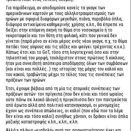
Για παράδειγμα, αν αποδομούσε κανείς τα γκαγκ των
αμερικάνικων καρτούν με τους αλληλοτραυματισμούς των
ηρώων με σφυριά διαφόρων μεγεθών, πιάνα, πυροβόλα όπλα,
διάφορα αντικείμενα καθημερινής χρήσης κ.λπ., θα έπρεπε να
δείξει στην επόμενη σκηνή το θύμα στο νοσοκομείο ή το
νεκροταφείο και τον θύτη στη φυλακή, κάτι που γενικά δεν
γίνεται (παρά μόνο αν είναι μέρος ενός νέου γκαγκ, π.χ. το θύμα
πετάει τους γύψους και τις γάζες και φεύγει τρέχοντας κ.ο.κ.).
Κάπως έτσι και το GoT, τόσο στη λογοτεχνική όσο και στην
τηλεοπτική του μορφή, τουλάχιστον στους πρώτους 5 κύκλους,
ήταν μια συνειδητή απόπειρα αποδόμησης όλων των συμβάσεων
(και είναι και πολλές...) της ιστορίας της μάχης του καλού και
του κακού, τραβώντας μέχρι το τέλος τους τις συνέπειες των
πράξεων των ηρώων.
Έτσι, έχουμε βέβαια από τη μία τις ατομικές συνέπειες των
πράξεων αυτών· τον πρίγκιπα (που δεν είναι και τόσο ωραίος
ούτε πάνω σε λευκό άλογο) η πριγκίπισσα δεν τον παντρεύεται
από έρωτα αλλά από πολιτικό καταναγκασμό, οι μονομαχίες
έχουν ως συνέπεια απώλειες, οι καλοί (που εδώ που τα λέμε
δεν είναι και τόσο καλοί) συνήθως χάνουν, οι δράκοι είναι όπλα
μαζικής καταστροφής κ.λπ., κ.λπ., κ.λπ.
Αλλά η πλάγια «εισβολή» αυτή της πραγματικότητας έχει και