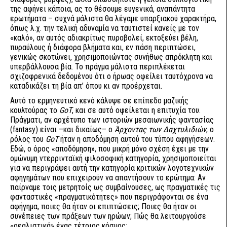
της αφήνει κάποια, ας το θέσουμε ευγενικά, αναπάντητα
ερωτήματα – συχνά μάλιστα θα λέγαμε υπαρξιακού χαρακτήρα,
όπως λ.χ. την τελική αδυναμία να ταυτιστεί κανείς με τον
«καλό», αν αυτός αδιακρίτως πυροβολεί, εκτοξεύει βέλη,
πυραύλους ή διάφορα βλήματα και, εν πάση περιπτώσει,
γενικώς σκοτώνει, χρησιμοποιώντας συνήθως απρόκλητη και
υπερβάλλουσα βία. Το πράγμα μάλιστα περιπλέκεται
σχιζοφρενικά δεδομένου ότι ο ήρωας οφείλει ταυτόχρονα να
καταδικάζει τη βία απ’ όπου κι αν προέρχεται.
Αυτό το ερμηνευτικό κενό κάλυψε σε επίπεδο μαζικής
κουλτούρας το
GoT
, και σε αυτό οφείλεται η επιτυχία του.
Πράγματι, αν αρχέτυπο των ιστοριών μεσαιωνικής φαντασίας
(fantasy) είναι –και δικαίως– ο
Άρχοντας των Δαχτυλιδιών
, ο
ρόλος του
GoT
ήταν η αποδόμηση αυτού του τύπου αφηγήσεων.
Εδώ, ο όρος «αποδόμηση», που μικρή μόνο σχέση έχει με την
ομώνυμη ντερρινταϊκή φιλοσοφική κατηγορία, χρησιμοποιείται
για να περιγράψει αυτή την κατηγορία κριτικών λογοτεχνικών
αφηγημάτων που επιχειρούν να απαντήσουν το ερώτημα: Αν
παίρναμε τοις μετρητοίς ως συμβαίνουσες, ως πραγματικές τις
φανταστικές «πραγματικότητες» που περιγράφονται σε ένα
αφήγημα, ποιες θα ήταν οι επιπτώσεις; Ποιες θα ήταν οι
συνέπειες των πράξεων των ηρώων; Πώς θα λειτουργούσε
«ρεαλιστικά» ένας τέτοιος κόσμος;