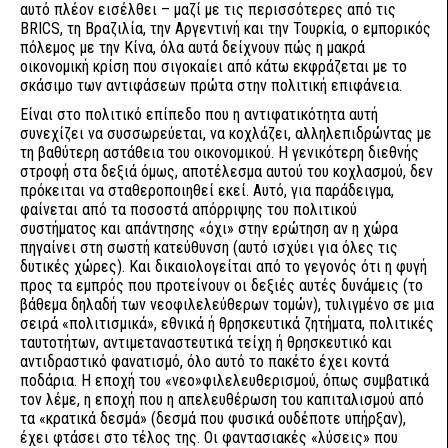
αυτό πλέον εισέλθει – μαζί με τις περισσότερες από τις
BRICS, τη Βραζιλία, την Αργεντινή και την Τουρκία, ο εμπορικός
πόλεμος με την Κίνα, όλα αυτά δείχνουν πώς η μακρά
οικονομική κρίση που σιγοκαίει από κάτω εκφράζεται με το
σκάσιμο των αντιφάσεων πρώτα στην πολιτική επιφάνεια.
Είναι στο πολιτικό επίπεδο που η αντιφατικότητα αυτή
συνεχίζει να συσσωρεύεται, να κοχλάζει, αλληλεπιδρώντας με
τη βαθύτερη αστάθεια του οικονομικού. Η γενικότερη διεθνής
στροφή στα δεξιά όμως, αποτέλεσμα αυτού του κοχλασμού, δεν
πρόκειται να σταθεροποιηθεί εκεί. Αυτό, για παράδειγμα,
φαίνεται από τα ποσοστά απόρριψης του πολιτικού
συστήματος και απάντησης «όχι» στην ερώτηση αν η χώρα
πηγαίνει στη σωστή κατεύθυνση (αυτό ισχύει για όλες τις
δυτικές χώρες). Και δικαιολογείται από το γεγονός ότι η φυγή
προς τα εμπρός που προτείνουν οι δεξιές αυτές δυνάμεις (το
βάθεμα δηλαδή των νεοφιλελεύθερων τομών), τυλιγμένο σε μια
σειρά «πολιτισμικά», εθνικά ή θρησκευτικά ζητήματα, πολιτικές
ταυτοτήτων, αντιμεταναστευτικά τείχη ή θρησκευτικό και
αντιδραστικό φανατισμό, όλο αυτό το πακέτο έχει κοντά
ποδάρια. Η εποχή του «νεο»φιλελευθερισμού, όπως συμβατικά
τον λέμε, η εποχή που η απελευθέρωση του καπιταλισμού από
τα «κρατικά δεσμά» (δεσμά που φυσικά ουδέποτε υπήρξαν),
έχει φτάσει στο τέλος της. Οι φαντασιακές «λύσεις» που