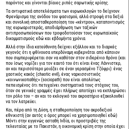
παρόντος και γίνονται βίαιες ριπές σαρωτικής κρίσης.
Τα αντιφατικά αποτελέσματα των ευρωεκλογών το δείχνουν.
Φρενάρισμα της ανόδου του φασισμού, αλλά στροφή στα δεξιά
και συνολική αποσταθεροποίηση του «κέντρου», καταποντισμός
της ευρωαριστεράς, αποδιάρθρωση των ταξικών
αντιπροσωπεύσεων που τροφοδοτούσαν τους ευρωπαϊκούς
δικομματισμούς εδώ και εβδομήντα χρόνια.
Αλλά στην ίδια κατεύθυνση δείχνει εξάλλου και το διαρκές
γεγονός ότι η φθίνουσα υπερδύναμη κυβερνάται από κάποιον
που συμπεριφέρεται σαν να καθόταν στον σιδερένιο θρόνο (και
που ίσως νομίζει για τον εαυτό του ότι είναι ένας Λάννιστερ,
αν και περισσότερο μοιάζει σε έναν γερασμένο Τζόφρι): ένας
χαοτικός κακός (chaotic evil), ένας ναρκισσιστικός
«κοινωνικοπαθής» (sociopath) που είναι απολύτως
πεπεισμένος ότι πετυχαίνει συστηματικά τους στόχους του,
όταν σε γενικές γραμμές έχει πλήρως αποτύχει να εκπληρώσει
τον ρόλο του – αν και το εκλογικό του ακροατήριο εξακολουθεί
να τον λατρεύει.
Και, πέρα από τη Δύση, η σταθεροποίηση του ακροδεξιού
εθνικιστή (αν αυτός ο όρος μπορεί να χρησιμοποιηθεί εδώ)
Μόντι στην εγγενώς ασταθή Ινδία, οι προστριβές της
τελευταίας με το Πακιστάν, η οικονομική κρίση στην οποία έχει