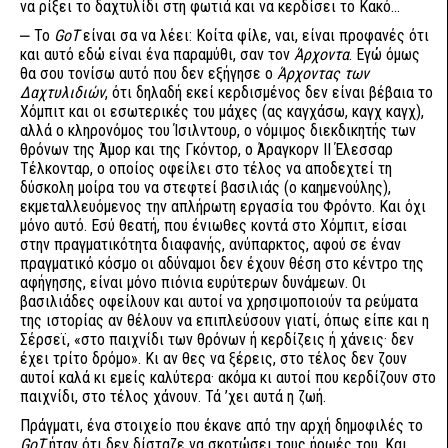
να ρίξει το δαχτυλίδι στη φωτιά και να κερδίσει το Κακό...
⎼ Το
GoT
είναι σα να λέει: Κοίτα φίλε, ναι, είναι προφανές ότι
και αυτό εδώ είναι ένα παραμύθι, σαν τον
Άρχοντα
. Εγώ όμως
θα σου τονίσω αυτό που δεν εξήγησε ο
Άρχοντας των
Δαχτυλιδιών
, ότι δηλαδή εκεί κερδισμένος δεν είναι βέβαια το
Χόμπιτ και οι εσωτερικές του μάχες (ας καγχάσω, καγχ καγχ),
αλλά ο κληρονόμος του Ίσιλντουρ, ο νόμιμος διεκδικητής των
θρόνων της Άμορ και της Γκόντορ, ο Άραγκορν ΙΙ Έλεσσαρ
Τέλκονταρ, ο οποίος οφείλει στο τέλος να αποδεχτεί τη
δύσκολη μοίρα του να στεφτεί βασιλιάς (ο καημενούλης),
εκμεταλλευόμενος την απλήρωτη εργασία του Φρόντο. Και όχι
μόνο αυτό. Εσύ θεατή, που ένιωθες κοντά στο Χόμπιτ, είσαι
στην πραγματικότητα διαφανής, ανύπαρκτος, αφού σε έναν
πραγματικό κόσμο οι αδύναμοι δεν έχουν θέση στο κέντρο της
αφήγησης, είναι μόνο πιόνια ευρύτερων δυνάμεων. Οι
βασιλιάδες οφείλουν και αυτοί να χρησιμοποιούν τα ρεύματα
της ιστορίας αν θέλουν να επιπλεύσουν γιατί, όπως είπε και η
Σέρσεϊ, «στο παιχνίδι των θρόνων ή κερδίζεις ή χάνεις· δεν
έχει τρίτο δρόμο». Κι αν θες να ξέρεις, στο τέλος δεν ζουν
αυτοί καλά κι εμείς καλύτερα· ακόμα κι αυτοί που κερδίζουν στο
παιχνίδι, στο τέλος χάνουν. Τά ’χει αυτά η ζωή.
Πράγματι, ένα στοιχείο που έκανε από την αρχή δημοφιλές το
GoT
ήταν ότι δεν δίσταζε να σκοτώσει τους ήρωές του. Και