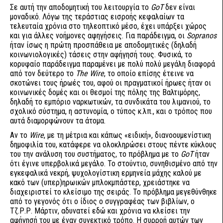
Σε αυτή την αποδομητική του λειτουργία το
GoT
δεν είναι
μοναδικό. Λόγω της τεράστιας εισροής κεφαλαίων τα
τελευταία χρόνια στο τηλεοπτικό μέσο, έχει υπάρξει χώρος
και για άλλες νοήμονες αφηγήσεις. Για παράδειγμα, οι
Sopranos
ήταν ίσως η πρώτη προσπάθεια με αποδομητικές (δηλαδή
κοινωνιολογικές) τάσεις στην αφήγησή τους. Φυσικά, το
κορυφαίο παράδειγμα παραμένει με πολύ πολύ μεγάλη διαφορά
από τον δεύτερο το
The Wire
, το οποίο επίσης έτεινε να
σκοτώνει τους ήρωές του, αφού οι πραγματικοί ήρωες ήταν οι
κοινωνικές δομές και οι θεσμοί της πόλης της Βαλτιμόρης,
δηλαδή το εμπόριο ναρκωτικών, τα συνδικάτα του λιμανιού, το
σχολικό σύστημα, η αστυνομία, ο τύπος κ.λπ., και ο τρόπος που
αυτά διαμορφώνουν τα άτομα.
Αν το
Wire
, με τη μέτρια και κάπως «ειδική», διανοουμενίστικη
δημοφιλία του, κατάφερε να ολοκληρώσει στους πέντε κύκλους
του την ανάλυση του συστήματος, το πρόβλημα με το
GoT
ήταν
ότι έγινε υπερβολικά μεγάλο. Το στούντιο, συνηθισμένο από την
εγκεφαλικά νεκρή, ψυχολογίστικη ερμηνεία μάχης καλού με
κακό των (υπερ)ηρωικών μπλοκμπάστερ, χρειάστηκε να
διαχειριστεί το κλείσιμο της σειράς. Το πρόβλημα μεγεθύνθηκε
από το γεγονός ότι ο ίδιος ο συγγραφέας των βιβλίων, ο
Τζ.Ρ.Ρ. Μάρτιν, αδυνατεί εδώ και χρόνια να κλείσει την
αφήγησή του με έναν συνεκτικό τρόπο. Η συρροή αυτών των