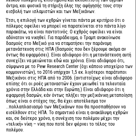
άντρα, και φυσικά τη στήριξη όλης της αφήγησής τους στην
εισβολή των ισλαμιστών και των Μεξικάνων.
Έτσι, η επιλογή των εχθρών γίνεται πάντα με κριτήριο ότι ο
πόλεμος οφείλει να μπορεί να παρατείνεται στο πάντα λίγο
παρακάτω, να είναι παντοτινός. Ο εχθρός οφείλει να είναι
αδύνατον να νικηθεί. Για παράδειγμα, ο Τραμπ ανακοίνωσε
δασμούς στο Μεξικό για να σταματήσει την παράνομη
μετανάστευση στις ΗΠΑ (δασμούς που δεν ξέρουμε ακόμα αν
όντως θα εφαρμόσει). Είναι αδιάφορο ότι η μετανάστευση αυτή
συνεχίζει να μειώνεται εδώ και χρόνια. Είναι αδιάφορο ότι,
σύμφωνα με το Pew Research Center (όχι κάποιο υποχείριο των
κομμουνιστών), το 2016 υπήρχαν 1,5 εκ. λιγότεροι παράτυποι
Μεξικάνοι στις ΗΠΑ από το 2006. (αντιστοίχως είναι αδιάφορο
επίσης ότι οι ροές μεταναστών έχουν μειωθεί τα τελευταία
χρόνια στην Ελλάδα και στην Ευρώπη.) Είναι αδιάφορο ότι η
εφαρμογή δασμών, εάν όντως πλήξει την μεξικάνικη μεταποίηση
όπως είναι ο στόχος της, θα έχει αποτέλεσμα τον
...πολλαπλασιασμό των Μεξικάνων που θα προσπαθήσουν να
εισέλθουν στις ΗΠΑ. Το σημαντικό είναι η ανακάλυψη εχθρών
και, σε δεύτερο χρόνο, η συνέχιση του πολέμου μέχρι την
«τελική» νίκη – νίκη που ποτέ δεν φέρνει το τέλος του
πολέμου.