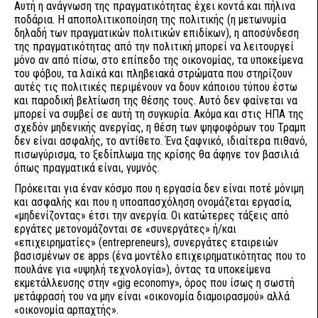
Αυτή η ανάγνωση της πραγματικότητας έχει κοντά και πήλινα
ποδάρια. Η αποπολιτικοποίηση της πολιτικής (η μετωνυμία
δηλαδή των πραγματικών πολιτικών επιδίκων), η αποσύνδεση
της πραγματικότητας από την πολιτική μπορεί να λειτουργεί
μόνο αν από πίσω, στο επίπεδο της οικονομίας, τα υποκείμενα
του φόβου, τα λαϊκά και πληβειακά στρώματα που στηρίζουν
αυτές τις πολιτικές περιμένουν να δουν κάποιου τύπου έστω
και παροδική βελτίωση της θέσης τους. Αυτό δεν φαίνεται να
μπορεί να συμβεί σε αυτή τη συγκυρία. Ακόμα και στις ΗΠΑ της
σχεδόν μηδενικής ανεργίας, η θέση των ψηφοφόρων του Τραμπ
δεν είναι ασφαλής, το αντίθετο. Ένα ξαφνικό, ιδιαίτερα πιθανό,
πισωγύρισμα, το ξεδίπλωμα της κρίσης θα άφηνε τον βασιλιά
όπως πραγματικά είναι, γυμνός.
Πρόκειται για έναν κόσμο που η εργασία δεν είναι ποτέ μόνιμη
και ασφαλής και που η υποαπασχόληση ονομάζεται εργασία,
«μηδενίζοντας» έτσι την ανεργία. Οι κατώτερες τάξεις από
εργάτες μετονομάζονται σε «συνεργάτες» ή/και
«επιχειρηματίες» (entrepreneurs), συνεργάτες εταιρειών
βασισμένων σε apps (ένα μοντέλο επιχειρηματικότητας που το
πουλάνε για «υψηλή τεχνολογία»), όντας τα υποκείμενα
εκμετάλλευσης στην «gig economy», όρος που ίσως η σωστή
μετάφρασή του να μην είναι «οικονομία διαμοιρασμού» αλλά
«οικονομία αρπαχτής».