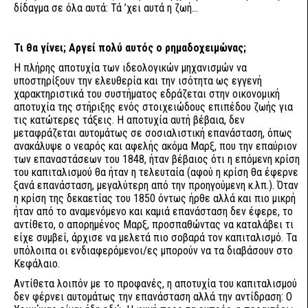
δίδαγμα σε όλα αυτά: Τά ’χει αυτά η ζωή...
Τι θα γίνει; Αργεί πολύ αυτός ο ρημαδοχειμώνας;
Η πλήρης αποτυχία των ιδεολογικών μηχανισμών να
υποστηρίξουν την ελευθερία και την ισότητα ως εγγενή
χαρακτηριστικά του συστήματος εδράζεται στην οικονομική
αποτυχία της στήριξης ενός στοιχειώδους επιπέδου ζωής για
τις κατώτερες τάξεις. Η αποτυχία αυτή βέβαια, δεν
μεταφράζεται αυτομάτως σε σοσιαλιστική επανάσταση, όπως
ανακάλυψε ο νεαρός και αφελής ακόμα Μαρξ, που την επαύριον
των επαναστάσεων του 1848, ήταν βέβαιος ότι η επόμενη κρίση
του καπιταλισμού θα ήταν η τελευταία (αφού η κρίση θα έφερνε
ξανά επανάσταση, μεγαλύτερη από την προηγούμενη κ.λπ.). Όταν
η κρίση της δεκαετίας του 1850 όντως ήρθε αλλά και πιο μικρή
ήταν από το αναμενόμενο και καμιά επανάσταση δεν έφερε, το
αντίθετο, ο απορημένος Μαρξ, προσπαθώντας να καταλάβει τι
είχε συμβεί, άρχισε να μελετά πιο σοβαρά τον καπιταλισμό. Τα
υπόλοιπα οι ενδιαφερόμενοι/ες μπορούν να τα διαβάσουν στο
Κεφάλαιο.
Αντίθετα λοιπόν με το προφανές, η αποτυχία του καπιταλισμού
δεν φέρνει αυτομάτως την επανάσταση αλλά την αντίδραση: Ο