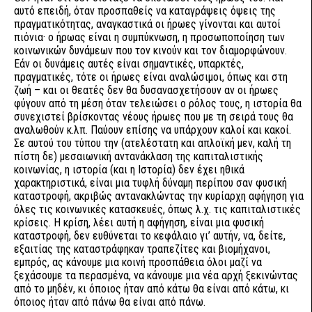
αυτό επειδή, όταν προσπαθείς να καταγράψεις όψεις της
πραγματικότητας, αναγκαστικά οι ήρωες γίνονται και αυτοί
πιόνια· ο ήρωας είναι η συμπύκνωση, η προσωποποίηση των
κοινωνικών δυνάμεων που τον κινούν και τον διαμορφώνουν.
Εάν οι δυνάμεις αυτές είναι σημαντικές, υπαρκτές,
πραγματικές, τότε οι ήρωες είναι αναλώσιμοι, όπως και στη
ζωή – και οι θεατές δεν θα δυσανασχετήσουν αν οι ήρωες
φύγουν από τη μέση όταν τελειώσει ο ρόλος τους, η ιστορία θα
συνεχιστεί βρίσκοντας νέους ήρωες που με τη σειρά τους θα
αναλωθούν κ.λπ. Παύουν επίσης να υπάρχουν καλοί και κακοί.
Σε αυτού του τύπου την (ατελέστατη και απλοϊκή μεν, καλή τη
πίστη δε) μεσαιωνική αντανάκλαση της καπιταλιστικής
κοινωνίας, η ιστορία (και η Ιστορία) δεν έχει ηθικά
χαρακτηριστικά, είναι μια τυφλή δύναμη περίπου σαν φυσική
καταστροφή, ακριβώς αντανακλώντας την κυρίαρχη αφήγηση για
όλες τις κοινωνικές κατασκευές, όπως λ.χ. τις καπιταλιστικές
κρίσεις. Η κρίση, λέει αυτή η αφήγηση, είναι μια φυσική
καταστροφή, δεν ευθύνεται το κεφάλαιο γι’ αυτήν, να, δείτε,
εξαιτίας της καταστράφηκαν τραπεζίτες και βιομήχανοι,
εμπρός, ας κάνουμε μια κοινή προσπάθεια όλοι μαζί να
ξεχάσουμε τα περασμένα, να κάνουμε μια νέα αρχή ξεκινώντας
από το μηδέν, κι όποιος ήταν από κάτω θα είναι από κάτω, κι
όποιος ήταν από πάνω θα είναι από πάνω.