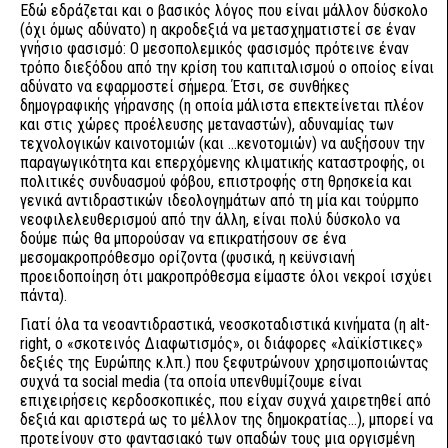
Εδώ εδράζεται και ο βασικός λόγος που είναι μάλλον δύσκολο
(όχι όμως αδύνατο) η ακροδεξιά να μετασχηματιστεί σε έναν
γνήσιο φασισμό: Ο μεσοπολεμικός φασισμός πρότεινε έναν
τρόπο διεξόδου από την κρίση του καπιταλισμού ο οποίος είναι
αδύνατο να εφαρμοστεί σήμερα. Έτσι, σε συνθήκες
δημογραφικής γήρανσης (η οποία μάλιστα επεκτείνεται πλέον
και στις χώρες προέλευσης μεταναστών), αδυναμίας των
τεχνολογικών καινοτομιών (και ...κενοτομιών) να αυξήσουν την
παραγωγικότητα και επερχόμενης κλιματικής καταστροφής, οι
πολιτικές συνδυασμού φόβου, επιστροφής στη θρησκεία και
γενικά αντιδραστικών ιδεολογημάτων από τη μία και τούρμπο
νεοφιλελευθερισμού από την άλλη, είναι πολύ δύσκολο να
δούμε πώς θα μπορούσαν να επικρατήσουν σε ένα
μεσομακροπρόθεσμο ορίζοντα (φυσικά, η κεϋνσιανή
προειδοποίηση ότι μακροπρόθεσμα είμαστε όλοι νεκροί ισχύει
πάντα).
Γιατί όλα τα νεοαντιδραστικά, νεοσκοταδιστικά κινήματα (η alt-
right, ο «σκοτεινός Διαφωτισμός», οι διάφορες «λαϊκίστικες»
δεξιές της Ευρώπης κ.λπ.) που ξεφυτρώνουν χρησιμοποιώντας
συχνά τα social media (τα οποία υπενθυμίζουμε είναι
επιχειρήσεις κερδοσκοπικές, που είχαν συχνά χαιρετηθεί από
δεξιά και αριστερά ως το μέλλον της δημοκρατίας...), μπορεί να
προτείνουν στο φαντασιακό των οπαδών τους μια οργισμένη