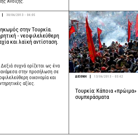
κής Άνοιξης.
|
30/06/2013 - 04:05
σηκωμός στην Τουρκία.
ηρητική - νεοφιλελεύθερη
χία και λαϊκή αντίσταση.
 Δεξιά συχνά ορίζεται ως ένα
 ανάμεσα στην προσήλωση σε
|
ΔΙΕΘΝΗ
13/06/2013 - 03:42
εοφιλελεύθερη οικονομία και
ντηρητικές αξίες.
Τουρκία: Κάποια «πρώιμα»
συμπεράσματα