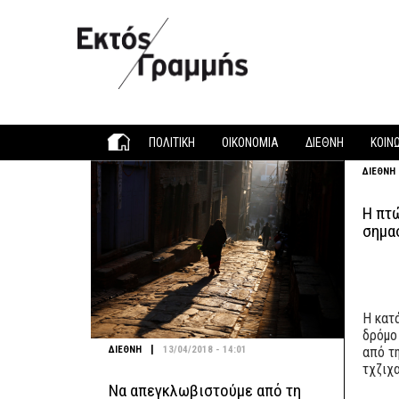
Παράκαμψη προς το κυρίως περιεχόμενο
ΠΟΛΙΤΙΚΗ
ΟΙΚΟΝΟΜΙΑ
ΔΙΕΘΝΗ
ΚΟΙΝ
ΔΙΕΘΝΗ
Η πτώ
σημα
Η κατ
δρόμο
|
ΔΙΕΘΝΗ
13/04/2018 - 14:01
από τ
τχζιχ
Να απεγκλωβιστούμε από τη