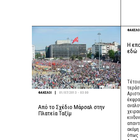
ΦΑΚΕΛΟ
Η επ
εδώ
Τέτοι
τεράσ
|
ΦΑΚΕΛΟΙ
01/07/2013 - 03:00
Αριστ
έκφρα
αναλο
Από το Σχέδιο Μάρσαλ στην
χειρα
Πλατεία Ταξίμ
κινδυ
απαντ
ακόμη
όπως δ