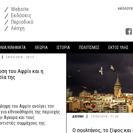
Website
ΑΚΟΛΟΥΘ
Εκδόσεις
Περιοδικό
Λέσχη
ΩΝΙΑ/ΚΙΝΗΜΑΤΑ
ΘΕΩΡΙΑ
ΙΣΤΟΡΙΑ
ΠΟΛΙΤΙΣΜΟΣ
ΕΚΤΟΣ ΥΛΗΣ
|
18/03/2018 - 20:13
ση του Αφρίν και η
σία της
άληψη του Αφρίν ανοίγει τον
 για εθνοκάθαρση της περιοχής
|
ΔΙΕΘΝΗ
12/03/2018 - 11:30
ην Άγκυρα και τους
αντιστές συμμάχους της.
Ο σουλτάνος, το ξίφος και