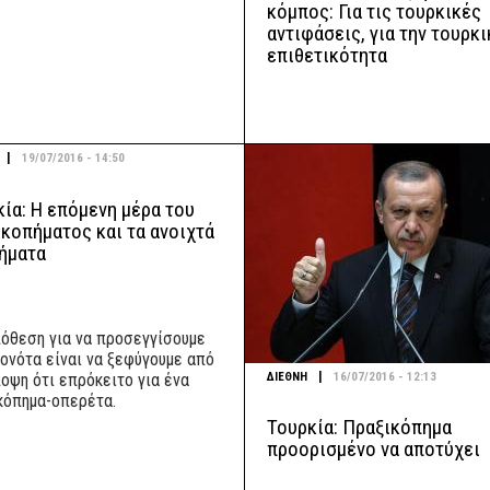
κόμπος: Για τις τουρκικές
αντιφάσεις, για την τουρκι
επιθετικότητα
|
19/07/2016 - 14:50
ία: Η επόμενη μέρα του
κοπήματος και τα ανοιχτά
ήματα
όθεση για να προσεγγίσουμε
γονότα είναι να ξεφύγουμε από
|
ΔΙΕΘΝΗ
16/07/2016 - 12:13
ποψη ότι επρόκειτο για ένα
κόπημα-οπερέτα.
Τουρκία: Πραξικόπημα
προορισμένο να αποτύχει