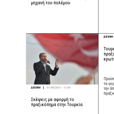
μηχανή του πολέμου
ΔΙΕΘΝΗ
Τουρκ
πραξι
ερωτ
Προϋπ
τα γε
|
ΔΙΕΘΝΗ
01/08/2016 - 12:00
την ά
πραξι
Σκέψεις με αφορμή το
πραξικόπημα στην Τουρκία