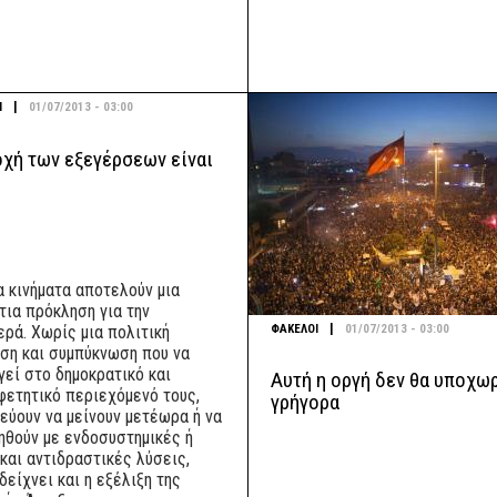
|
Ι
01/07/2013 - 03:00
οχή των εξεγέρσεων είναι
α κινήματα αποτελούν μια
τια πρόκληση για την
|
ΦΑΚΕΛΟΙ
01/07/2013 - 03:00
ερά. Χωρίς μια πολιτική
ση και συμπύκνωση που να
γεί στο δημοκρατικό και
Αυτή η οργή δεν θα υποχω
φετητικό περιεχόμενό τους,
γρήγορα
νεύουν να μείνουν μετέωρα ή να
ηθούν με ενδοσυστημικές ή
 και αντιδραστικές λύσεις,
είχνει και η εξέλιξη της