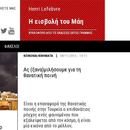
Henri Lefebvre
ΗΣΤΕ ΜΑΣ
Η εισβολή του Μάη
ΚΥΚΛΟΦΟΡΕΙ ΑΠΟ ΤΙΣ ΕΚΔΟΣΕΙΣ ΕΚΤΟΣ ΓΡΑΜΜΗΣ
ΦΑΚΕΛΟΙ
|
ΚΟΙΝΩΝΙΑ/ΚΙΝΗΜΑΤΑ
08/11/2016 - 10:11
Ας (ξανα)μιλήσουμε για τη
θανατική ποινή
Eίναι η επαναφορά της θανατικής
ποινής στην Τουρκία ο επιθανάτιος
ρόγχος ενός φαινομένου που
εξαλείφεται από τον κόσμο, ή είναι
μία εικόνα από το μέλλον;
 ο