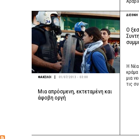
Αραβι
ΔΙΕΘΝΗ
Ο ξε
Συντ
συμμα
Η Νέα
κράμα
|
ΦΑΚΕΛΟΙ
01/07/2013 - 03:00
μια ν
τις συ
Μια απρόσμενη, εκτεταμένη και
άφοβη οργή