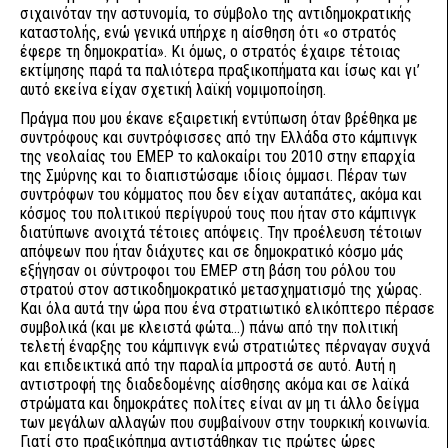
σιχαινόταν την αστυνομία, το σύμβολο της αντιδημοκρατικής
καταστολής, ενώ γενικά υπήρχε η αίσθηση ότι «ο στρατός
έφερε τη δημοκρατία». Κι όμως, ο στρατός έχαιρε τέτοιας
εκτίμησης παρά τα παλιότερα πραξικοπήματα και ίσως και γι’
αυτό εκείνα είχαν σχετική λαϊκή νομιμοποίηση.
Πράγμα που μου έκανε εξαιρετική εντύπωση όταν βρέθηκα με
συντρόφους και συντρόφισσες από την Ελλάδα στο κάμπινγκ
της νεολαίας του ΕΜΕΡ το καλοκαίρι του 2010 στην επαρχία
της Σμύρνης και το διαπιστώσαμε ιδίοις όμμασι. Πέραν των
συντρόφων του κόμματος που δεν είχαν αυταπάτες, ακόμα και
κόσμος του πολιτικού περίγυρού τους που ήταν στο κάμπινγκ
διατύπωνε ανοιχτά τέτοιες απόψεις. Την προέλευση τέτοιων
απόψεων που ήταν διάχυτες και σε δημοκρατικό κόσμο μάς
εξήγησαν οι σύντροφοι του ΕΜΕΡ στη βάση του ρόλου του
στρατού στον αστικοδημοκρατικό μετασχηματισμό της χώρας.
Και όλα αυτά την ώρα που ένα στρατιωτικό ελικόπτερο πέρασε
συμβολικά (και με κλειστά φώτα…) πάνω από την πολιτική
τελετή έναρξης του κάμπινγκ ενώ στρατιώτες πέρναγαν συχνά
και επιδεικτικά από την παραλία μπροστά σε αυτό. Αυτή η
αντιστροφή της διαδεδομένης αίσθησης ακόμα και σε λαϊκά
στρώματα και δημοκράτες πολίτες είναι αν μη τι άλλο δείγμα
των μεγάλων αλλαγών που συμβαίνουν στην τουρκική κοινωνία.
Γιατί στο πραξικόπημα αντιστάθηκαν τις πρώτες ώρες