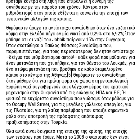
κρατάμε κόντρα στη λήθη που επιβάλλει η δύναμη της
συνήθειας με την πάροδο του χρόνου. Κόντρα στον
μιθριδατισμό στον οποίο εθίζεται η κοινωνία την εποχή των
τεκτονικών αλλαγών της κρίσης.
Θυμόμαστε άραγε το αντίστοιχο συναίσθημα όταν ένα ναζιστικό
κόμμα στην Ελλάδα πήγε εν μία νυκτί από 0,29% στο 6,92%; Όταν
μάθαμε ότι οι ναζί του Jobbik παίρνουν 15% στην Ουγγαρία;
Όταν σκοτώθηκε ο Παύλος Φύσσας; Συναίσθημα που,
παρεμπιπτόντως, για τους περισσότερους δεν ήταν αντίστοιχο
–δείγμα του μιθριδατισμού αυτού!– κάθε φορά που μάθαιναν για
έναν μετανάστη που χτυπήθηκε, για τον θάνατο του Λουκμάν, για
ένα πτώμα μετανάστη που βρέθηκε σε κάδο διαμελισμένο
κάπου στο κέντρο της Αθήνας.
[5]
Θυμόμαστε το συναίσθημα
όταν μάθαμε ότι για πρώτη φορά σε χώρα στη μεταπολεμική
Ευρώπη ναζί συγκυβερνούν και ελέγχουν μέρος του κρατικού
μηχανισμού στην Ουκρανία υπό τις ευλογίες ΗΠΑ και Ε.Ε.; Ή
φυσικά το ευχάριστο συναίσθημα που νιώσαμε όταν μάθαμε για
το Occupy Wall Street, για τις μεγάλες γαλλικές απεργίες, για
τις Πλατείες, για τη λαϊκή παρέμβαση που έπαιξε σημαντικό
ρόλο στην αποτροπή της πρόσφατης απόπειρας
πραξικοπήματος στην Τουρκία;
Όλα αυτά είναι δείγματα της εποχής της κρίσης, της εποχής
των τεράτων που ζούμε. Μετά το 2008 ο φασισμός δεν είναι