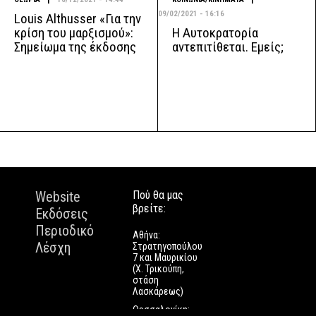
09/02/2021 - 16:16
Louis Althusser «Για την
Η Αυτοκρατορία
κρίση του μαρξισμού»:
αντεπιτίθεται. Εμείς;
Σημείωμα της έκδοσης
Website
Πού θα μας
βρείτε:
Εκδόσεις
Περιοδικό
Αθήνα:
Λέσχη
Στρατηγοπούλου
7 και Μαυρικίου
(Χ. Τρικούπη,
στάση
Λασκάρεως)
Θεσσαλονίκη: