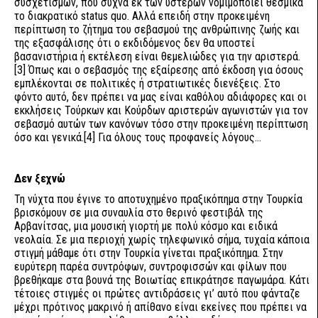
συσχετισμών, που συχνά εκ των υστέρων νομιμοποιεί θεσμικά
το διακρατικό status quo. Αλλά επειδή στην προκειμένη
περίπτωση το ζήτημα του σεβασμού της ανθρώπινης ζωής και
της εξασφάλισης ότι ο εκδιδόμενος δεν θα υποστεί
βασανιστήρια ή εκτέλεση είναι θεμελιώδες για την αριστερά.
[3]
Όπως και ο σεβασμός της εξαίρεσης από έκδοση για όσους
εμπλέκονται σε πολιτικές ή στρατιωτικές διενέξεις. Στο
φόντο αυτό, δεν πρέπει να μας είναι καθόλου αδιάφορες και οι
εκκλήσεις Τούρκων και Κούρδων αριστερών αγωνιστών για τον
σεβασμό αυτών των κανόνων τόσο στην προκειμένη περίπτωση
όσο και γενικά.
[4]
Για όλους τους προφανείς λόγους…
Δεν ξεχνώ
Τη νύχτα που έγινε το αποτυχημένο πραξικόπημα στην Τουρκία
βρισκόμουν σε μια συναυλία στο θερινό φεστιβάλ της
Αρβανίτσας, μια μουσική γιορτή με πολύ κόσμο και ειδικά
νεολαία. Σε μια περιοχή χωρίς τηλεφωνικό σήμα, τυχαία κάποια
στιγμή μάθαμε ότι στην Τουρκία γίνεται πραξικόπημα. Στην
ευρύτερη παρέα συντρόφων, συντροφισσών και φίλων που
βρεθήκαμε στα βουνά της Βοιωτίας επικράτησε παγωμάρα. Κάτι
τέτοιες στιγμές οι πρώτες αντιδράσεις γι’ αυτό που φάνταζε
μέχρι πρότινος μακρινό ή απίθανο είναι εκείνες που πρέπει να