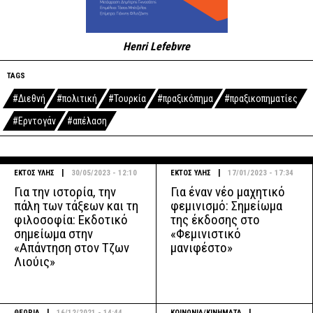
Henri Lefebvre
TAGS
#Διεθνή
#πολιτική
#Τουρκία
#πραξικόπημα
#πραξικοπηματίες
#Ερντογάν
#απέλαση
|
|
ΕΚΤΟΣ ΥΛΗΣ
30/05/2023 - 12:10
ΕΚΤΟΣ ΥΛΗΣ
17/01/2023 - 17:34
Για την ιστορία, την
Για έναν νέο μαχητικό
πάλη των τάξεων και τη
φεμινισμό: Σημείωμα
φιλοσοφία: Εκδοτικό
της έκδοσης στο
σημείωμα στην
«Φεμινιστικό
«Απάντηση στον Τζων
μανιφέστο»
Λιούις»
|
|
ΘΕΩΡΙΑ
16/12/2021 - 14:44
ΚΟΙΝΩΝΙΑ/ΚΙΝΗΜΑΤΑ