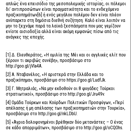
απλώς ένα επεισόδιο της μεσοπολεμικής ιστορίας, οι πόλεμοι
δι’ αντιπροσώπων είναι πραγματικότητα και το ενδεχόμενο
πραξικοπημάτων
[6]
ή ενός μεγάλου πολέμου δεν είναι πλέον
ανύπαρκτο στη δημόσια διεθνή συζήτηση. Καλό είναι λοιπόν να
μην το ξεχνάμε παρά τα λαϊκά ξεσπάσματα που μας γεμίζουν
ενίοτε αισιοδοξία αλλά είναι ακόμη εμφανώς πίσω από τις
ανάγκες της εποχής.
[1]
Δ. Ελευθεράτος, «Η ομιλία της Μέι και οι αγγλικές ελίτ που
ξέρουν τι ακριβώς συνέβη», προσβάσιμο στο
http://goo.gl/jVla4A
.
[2]
Α. Νταβανέλος, «Η αριστερά στην Ελλάδα και το
πραξικόπημα», προσβάσιμο στο
https://goo.gl/LudfJk
.
[3]
Γ. Μητραλιάς, «Να μην εκδοθούν οι 8 φυγάδες Τούρκοι
στρατιωτικοί», προσβάσιμο στο
http://goo.gl/Jru49v
.
[4]
Ομάδα Τούρκων και Κούρδων Πολιτικών Προσφύγων, «Περί
απέλασης ή μη απέλασης των πραξικοπηματιών στην Τουρκία»,
προσβάσιμο στο
http://goo.gl/nkLDbU
.
[5]
«Άγρια δολοφονημένοι βρέθηκαν δύο μετανάστες – Ο ένας
σε κάδο απορριμάτων», προσβάσιμο στο
http://goo.gl/oCQOhs
.