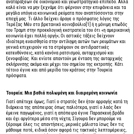
αναταράξεων σε οικονομικό και γεωστρατηγικό επίπεδο. Αλλά
καλό είναι να μην ξεχνάμε ότι φέρνουν στην επιφάνεια και τα
μεγάλα υπόγεια κοινωνικά ρεύματα που αναπτύσσονται στην
εποχή μας. Τι άλλο δείχνει άραγε ο πρόσφατος λόγος της
Τερέζας Μέυ στο βρετανικό κοινοβούλιο
[1]
ή η μόνιμη επωδός
του Τραμπ στην προεκλογική εκστρατεία του ότι «η αμερικανική
κοινωνία έχει πολλή οργή»; Οι αστικές τάξεις δείχνουν
ιδιαίτερη ευαισθησία στην αντίληψη αυτών των ρευμάτων και
γενικά επιχειρούν να τα στρέψουν σε αντιδραστικές
κατευθύνσεις, κατά κανόνα ρατσισμού, αυταρχισμού και
ξενοφοβίας. Και ενίοτε απαντούν με ένταση της αυταρχικής
σκλήρυνσης ακόμα και μέχρι του σημείου της εκτροπής. Κάτι
τέτοιο έγινε και από μερίδα του κράτους στην Τουρκία
πρόσφατα.
Τουρκία: Μια βαθιά πολωμένη και διαιρεμένη κοινωνία
Γιατί απέτυχε όμως; Γιατί ο στρατός δεν ήταν αρραγής κατά τη
διάρκεια της απόπειρας όπως παλιότερα, γιατί ο λαός δεν
έμεινε παγωμένος, γιατί η απόπειρα έγινε Παρασκευή βράδυ
και όχι αργότερα μέσα στη νύχτα; Σίγουρα δεν μπορούμε να
ξέρουμε όλες τις απαντήσεις, μερικές μάλιστα ίσως δεν τις
μάθουμε ποτέ, ειδικά όσον αφορά τις τακτικές λεπτομέρειες,