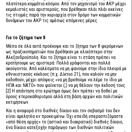
πλατύτερα κομμάτια κόσμου. Από τον μηχανισμό του ΑΚΡ μέχρι
κεμαλιστές και αριστερούς, που βρέθηκαν πλάι πλάι εκείνες
τις στιγμές παρά την κυριαρχία στον δρόμο των κομματικών
δυνάμεων του ΑΚΡ τις αμέσως επόμενες μέρες.
Για το ζήτημα των 8
Μέσα σε όλα αυτά προέκυψε και το ζήτημα των 8 φερόμενων
ως πραξικοπηματιών που βρέθηκαν με ελικόπτερο στην
Αλεξανδρούπολη. Και το ζήτημα είναι τι στάση πρέπει να
κρατήσουμε ως αριστερά. Πολλά γράφονται και πολλά
ακούγονται. Από καλέσματα να μη φανούμε στην ίδια πλευρά με
εθνικιστικούς κύκλους (π.χ. Δίκτυο 21), που καλούν να μην
εκδοθούν, μέχρι απόψεις «να μη βρεθούμε να λέμε το ίδιο με
ΗΠΑ και ΝΑΤΟ» που φαίνεται (;) να μη θέλουν την έκδοσή τους.
[2]
Η απάντηση στο ερώτημα όμως δεν πρέπει να δοθεί με
όρους ετεροκαθορισμού αλλά στη βάση αρχών και πολιτικών
εκτιμήσεων.
Και η αναφορά στο διεθνές δίκαιο και τον σεβασμό του δεν
είναι αμελητέα εν προκειμένω. Όχι επειδή υπερασπιζόμαστε
«από θέση αρχής» το (αστικό και διακρατικό) διεθνές δίκαιο,
ένα δίκαιο κατεξοχήν παράγωγο των διεθνών πολιτικών