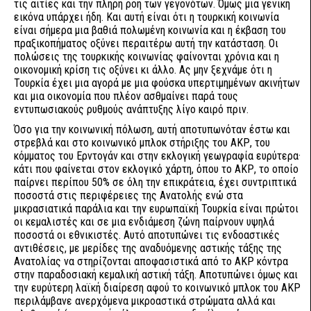
τις αιτίες και την πλήρη ροή των γεγονότων. Όμως μια γενική
εικόνα υπάρχει ήδη. Και αυτή είναι ότι η τουρκική κοινωνία
είναι σήμερα μια βαθιά πολωμένη κοινωνία και η έκβαση του
πραξικοπήματος οξύνει περαιτέρω αυτή την κατάσταση. Οι
πολώσεις της τουρκικής κοινωνίας φαίνονται χρόνια και η
οικονομική κρίση τις οξύνει κι άλλο. Ας μην ξεχνάμε ότι η
Τουρκία έχει μια αγορά με μια φούσκα υπερτιμημένων ακινήτων
και μια οικονομία που πλέον ασθμαίνει παρά τους
εντυπωσιακούς ρυθμούς ανάπτυξης λίγο καιρό πριν.
Όσο για την κοινωνική πόλωση, αυτή αποτυπωνόταν έστω και
στρεβλά και στο κοινωνικό μπλοκ στήριξης του ΑΚΡ, του
κόμματος του Ερντογάν και στην εκλογική γεωγραφία ευρύτερα·
κάτι που φαίνεται στον εκλογικό χάρτη, όπου το ΑΚΡ, το οποίο
παίρνει περίπου 50% σε όλη την επικράτεια, έχει συντριπτικά
ποσοστά στις περιφέρειες της Ανατολής ενώ στα
μικρασιατικά παράλια και την ευρωπαϊκή Τουρκία είναι πρώτοι
οι κεμαλιστές και σε μια ενδιάμεση ζώνη παίρνουν υψηλά
ποσοστά οι εθνικιστές. Αυτό αποτυπώνει τις ενδοαστικές
αντιθέσεις, με μερίδες της αναδυόμενης αστικής τάξης της
Ανατολίας να στηρίζονται αποφασιστικά από το ΑΚΡ κόντρα
στην παραδοσιακή κεμαλική αστική τάξη. Αποτυπώνει όμως και
την ευρύτερη λαϊκή διαίρεση αφού το κοινωνικό μπλοκ του ΑΚΡ
περιλάμβανε ανερχόμενα μικροαστικά στρώματα αλλά και