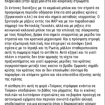
πληβειακά (στην αρχή μάλιστα και κουρδικά) στρώματα.
Οι έντονες διενέξεις με το κεμαλικό μπλοκ και τον στρατό σε
προηγούμενη περίοδο οδήγησαν έπειτα από μεγάλες κρίσεις
(Εργκενεκόν κ.λπ.) σε ένα νέο σημείο ασταθούς ισορροπίας. Ο
Ερντογάν με ρήξεις εντός του ΑΚΡ και με τον παραδοσιακό
σύμμαχό του Φετουλάχ Γκιουλέν, αλλά και με ρήξεις στο
κοινωνικό-εκλογικό μπλοκ του με την επιλογή της σύγκρουσης
με τους Κούρδους, βρήκε ένα σημείο ισορροπίας με μερίδα του
στρατού και του κρατικού μηχανισμού. Και η πρόσφατη στροφή
στην εξωτερική πολιτική, που επιχειρεί να συνάψει ξανά
σχέσεις με το Ισραήλ και τη Ρωσία, μάλλον σταθεροποιούσε
αυτή τη συμμαχία παρά το αντίθετο. Αυτό εξηγεί και το γιατί
πλέον ο στρατός δεν ήταν αρραγής τη νύχτα του
πραξικοπήματος και γιατί εμφανώς μερίδες του κράτους
συγκρούστηκαν μεταξύ τους εκείνο το βράδυ. Εμφανές σημάδι
κρίσης του κράτους που αν δεν επουλωθεί σύντομα θα
παραγάγει σε επόμενο χρόνο και νέα επεισόδια όξυνσης αυτής
της σχέσης.
Η αίσθηση ότι αυτή τη φορά «Τούρκος στράφηκε ενάντια σε
Τούρκο» υποδηλώνει το βάθος του ρήγματος. Και οι εικόνες
πολιτών να λιντσάρουν στρατιώτες και να βαράνε προσοχή σε
αστυνομικά οχήματα που περνούν συνιστά σχεδόν αλλαγή
υποδείγματος για μια κοινωνία όπου ο δημοκρατικός κόσμος