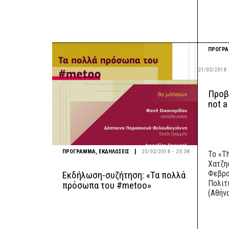
ΠΡΟΓΡ
21/02/2018 
Προβο
not a
|
ΠΡΟΓΡΑΜΜΑ
,
ΕΚΔΗΛΩΣΕΙΣ
25/02/2018 - 20:38
Το «Th
Χατζη
Φεβρου
Εκδήλωση-συζήτηση: «Τα πολλά
Πολιτ
πρόσωπα του #metoo»
(Αθήνα