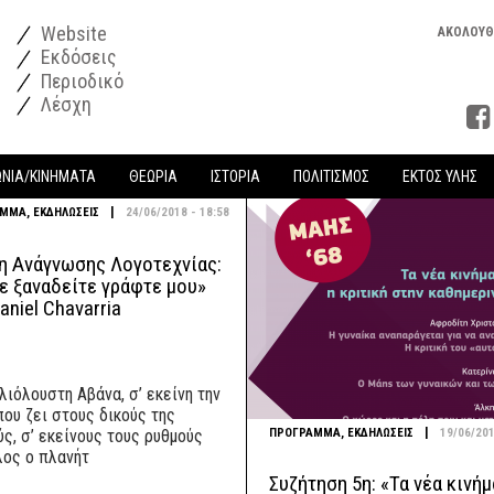
Website
ΑΚΟΛΟΥΘ
Εκδόσεις
Περιοδικό
Λέσχη
ΩΝΙΑ/ΚΙΝΗΜΑΤΑ
ΘΕΩΡΙΑ
ΙΣΤΟΡΙΑ
ΠΟΛΙΤΙΣΜΟΣ
ΕΚΤΟΣ ΥΛΗΣ
|
ΑΜΜΑ
,
ΕΚΔΗΛΩΣΕΙΣ
24/06/2018 - 18:58
η Ανάγνωσης Λογοτεχνίας:
ε ξαναδείτε γράφτε μου»
aniel Chavarria
λιόλουστη Αβάνα, σ’ εκείνη την
που ζει στους δικούς της
|
ΠΡΟΓΡΑΜΜΑ
,
ΕΚΔΗΛΩΣΕΙΣ
19/06/201
ς, σ’ εκείνους τους ρυθμούς
λος ο πλανήτ
Συζήτηση 5η: «Τα νέα κινή