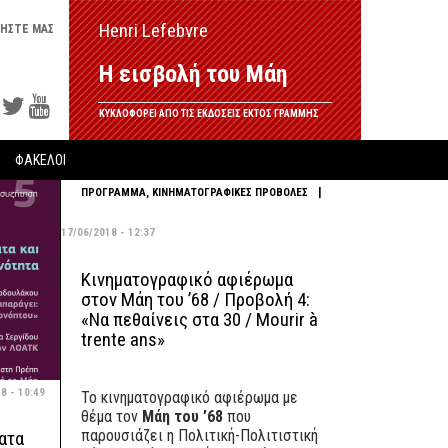
Henri Lefebvre
ΗΣΤΕ ΜΑΣ
Η εισβολή του Μάη
ΚΥΚΛΟΦΟΡΕΙ ΑΠΟ ΤΙΣ ΕΚΔΟΣΕΙΣ ΕΚΤΟΣ ΓΡΑΜΜΗΣ
ΦΑΚΕΛΟΙ
|
ΠΡΟΓΡΑΜΜΑ
,
ΚΙΝΗΜΑΤΟΓΡΑΦΙΚΕΣ ΠΡΟΒΟΛΕΣ
17/06/2018 - 12:37
Κινηματογραφικό αφιέρωμα
στον Μάη του ’68 / Προβολή 4:
«Να πεθαίνεις στα 30 / Mourir à
trente ans»
8 - 10:49
Το κινηματογραφικό αφιέρωμα με
θέμα τον
Μάη του ’68
που
παρουσιάζει η Πολιτική-Πολιτιστική
ματα