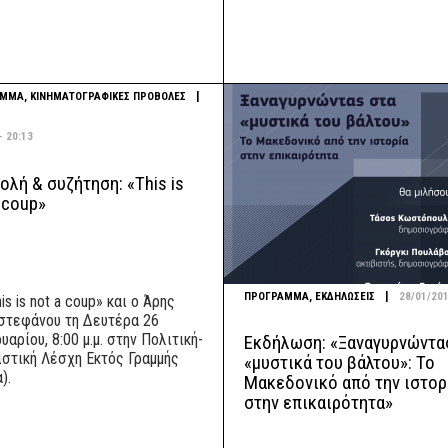
|
ΑΜΜΑ
,
ΚΙΝΗΜΑΤΟΓΡΑΦΙΚΕΣ ΠΡΟΒΟΛΕΣ
- 20:13
λή & συζήτηση: «This is
 coup»
|
ΠΡΟΓΡΑΜΜΑ
,
ΕΚΔΗΛΩΣΕΙΣ
28/01/201
is is not a coup» και ο Άρης
στεφάνου τη Δευτέρα 26
αρίου, 8:00 μ.μ. στην Πολιτική-
Εκδήλωση: «Ξαναγυρνώντα
ιστική Λέσχη Εκτός Γραμμής
«μυστικά του βάλτου»: Το
).
Μακεδονικό από την ιστορ
στην επικαιρότητα»