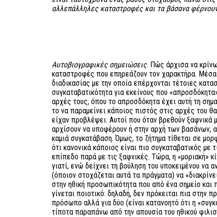
αλλεπάλληλες καταστροφές και τα βάσανα φέρνου
Αυτοβιογραφικές σημειώσεις
. Πώς άρχισα να κρίν
καταστροφές που επηρεάζουν τον χαρακτήρα. Μέσα 
διαδικασίας με την οποία επέρχονται τέτοιες κατα
συγκαταβατικότητα για εκείνους που «απροσδόκητα»
αρχές τους, όπου το απροσδόκητα έχει αυτή τη σημα
το να παραμείνει κάποιος πιστός στις αρχές του θ
είχαν προβλέψει. Αυτοί που όταν βρεθούν ξαφνικά 
αρχίσουν να υποφέρουν ή στην αρχή των βασάνων, α
καμιά συγκατάβαση. Όμως, το ζήτημα τίθεται σε μορ
ότι κανονικά κάποιος είναι πιο συγκαταβατικός με 
επίπεδο παρά με τις ξαφνικές. Τώρα, η «μοριακή» κί
γιατί, ενώ δείχνει τη βούληση του υποκειμένου να α
(όποιον στοχάζεται αυτά τα πράγματα) να «διακρίνε
στην ηθική προσωπικότητα που από ένα σημείο και 
γίνεται ποιοτικό: δηλαδή, δεν πρόκειται πια στην πρ
πρόσωπο αλλά για δύο (είναι κατανοητό ότι η «συγκ
τίποτα παραπάνω από την απουσία του ηθικού φιλιστ