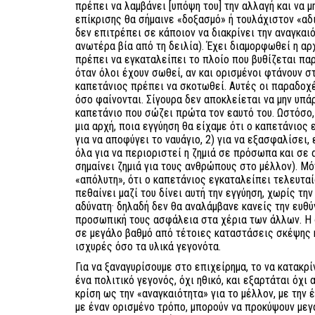
πρέπει να λαμβάνει [υπόψη του] την αλλαγή και να μ
επίκρισης θα σήμαινε «δοξασμό» ή τουλάχιστον «αδ
δεν επιτρέπει σε κάποιον να διακρίνει την αναγκαιό
ανωτέρα βία από τη δειλία). Έχει διαμορφωθεί η αρ
πρέπει να εγκαταλείπει το πλοίο που βυθίζεται παρ
όταν όλοι έχουν σωθεί, αν και ορισμένοι φτάνουν σ
καπετάνιος πρέπει να σκοτωθεί. Αυτές οι παραδοχέ
όσο φαίνονται. Σίγουρα δεν αποκλείεται να μην υπάρ
καπετάνιο που σώζει πρώτα τον εαυτό του. Ωστόσο,
μια αρχή, ποια εγγύηση θα είχαμε ότι ο καπετάνιος 
για να αποφύγει το ναυάγιο, 2) για να εξασφαλίσει, 
όλα για να περιοριστεί η ζημιά σε πρόσωπα και σε 
σημαίνει ζημιά για τους ανθρώπους στο μέλλον). Μόν
«απόλυτη», ότι ο καπετάνιος εγκαταλείπει τελευταίο
πεθαίνει μαζί του δίνει αυτή την εγγύηση, χωρίς την
αδύνατη· δηλαδή δεν θα αναλάμβανε κανείς την ευθύ
προσωπική τους ασφάλεια στα χέρια των άλλων. Η 
σε μεγάλο βαθμό από τέτοιες καταστάσεις σκέψης 
ισχυρές όσο τα υλικά γεγονότα.
Για να ξαναγυρίσουμε στο επιχείρημα, το να κατακρ
ένα πολιτικό γεγονός, όχι ηθικό, και εξαρτάται όχι 
κρίση ως την «αναγκαιότητα» για το μέλλον, με την 
με έναν ορισμένο τρόπο, μπορούν να προκύψουν μεγ