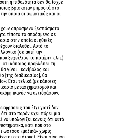
αυτή η πιθανότητα δεν θα ίσχυε
άποιος βρισκόταν μπροστά στο
την οποία οι σωματικές και οι
 έχουν απρόσμενα ξεσπάσματα
ητα τίποτα το απρόσμενο σε
κασία στην οποία οι ηθικές
έχουν διαλυθεί. Αυτό το
λλογικό (σε αυτή την
ου ξεχείλισε το ποτήρι» κ.λπ.).
: ότι κάποιος προβλέπει τη
α γίνει... κανίβαλος και
ο [της διαδικασίας], θα
ο»; Έτσι τελικά (με κάποιες
δικασία μετασχηματισμού και
 ακόμη ικανές να αντιδράσουν,
εκφράσεις του. Όχι γιατί δεν
 ότι στο παρόν έχει πάρει μια
εί να υπολογίζει κανείς ότι αυτό
υστηματικά, κάτι που στο
ει ωστόσο «μαζικά» χωρίς
νεται στα άτομα). Είναι σίγουρο