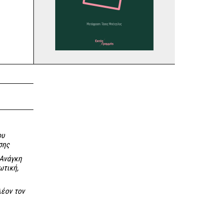
ου
σης
 Ανάγκη
ωτική,
λέον τον