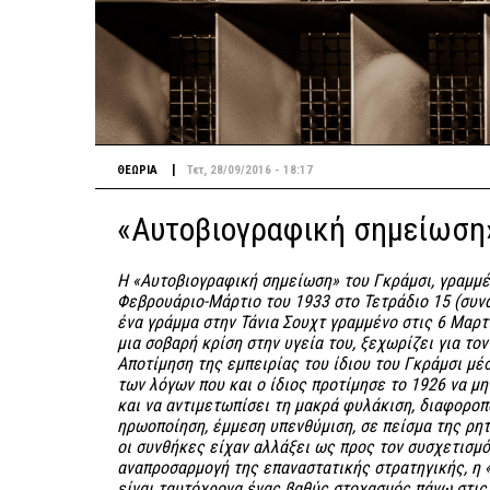
|
ΘΕΩΡΙΑ
Τετ, 28/09/2016 - 18:17
«Αυτοβιογραφική σημείωση»
Η «Αυτοβιογραφική σημείωση» του Γκράμσι, γραμμέ
Φεβρουάριο-Μάρτιο του 1933 στο Τετράδιο 15 (συνα
ένα γράμμα στην Τάνια Σουχτ γραμμένο στις 6 Μαρτί
μια σοβαρή κρίση στην υγεία του, ξεχωρίζει για τον
Αποτίμηση της εμπειρίας του ίδιου του Γκράμσι μέ
των λόγων που και ο ίδιος προτίμησε το 1926 να μ
και να αντιμετωπίσει τη μακρά φυλάκιση, διαφοροπ
ηρωοποίηση, έμμεση υπενθύμιση, σε πείσμα της ρητ
οι συνθήκες είχαν αλλάξει ως προς τον συσχετισμό
αναπροσαρμογή της επαναστατικής στρατηγικής, η
είναι ταυτόχρονα ένας βαθύς στοχασμός πάνω στις