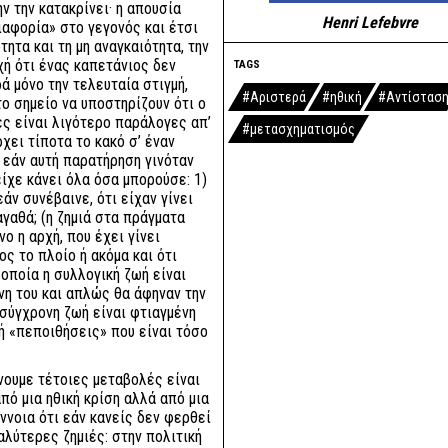
ην την κατακρίνει· η απουσία
Henri Lefebvre
ιαφορία» στο γεγονός και έτσι
τητα και τη μη αναγκαιότητα, την
χή ότι ένας καπετάνιος δεν
TAGS
ά μόνο την τελευταία στιγμή,
#Αριστερά
#ηθική
#Αντίστασ
το σημείο να υποστηρίζουν ότι ο
ς είναι λιγότερο παράλογες απ’
#μετασχηματισμός
χει τίποτα το κακό σ’ έναν
 εάν αυτή παρατήρηση γινόταν
είχε κάνει όλα όσα μπορούσε: 1)
εάν συνέβαινε, ότι είχαν γίνει
αγαθά; (η ζημιά στα πράγματα
ο η αρχή, που έχει γίνει
ς το πλοίο ή ακόμα και ότι
 οποία η συλλογική ζωή είναι
νη του και απλώς θα άφηναν την
σύγχρονη ζωή είναι φτιαγμένη
ή «πεποιθήσεις» που είναι τόσο
ίνουμε τέτοιες μεταβολές είναι
από μια ηθική κρίση αλλά από μια
έννοια ότι εάν κανείς δεν φερθεί
αλύτερες ζημιές: στην πολιτική