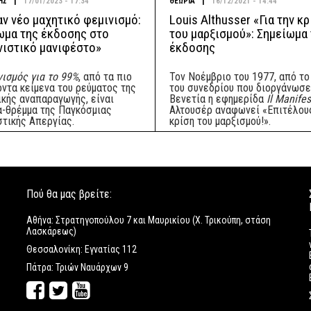
|
|
ΗΣ
17/01/2023 - 17:34
ΘΕΩΡΙΑ
16/12/2021 - 14:44
αν νέο μαχητικό φεμινισμό:
Louis Althusser «Για την κ
ωμα της έκδοσης στο
του μαρξισμού»: Σημείωμα
νιστικό μανιφέστο»
έκδοσης
ισμός για το 99%
, από τα πιο
Τον Νοέμβριο του 1977, από το
οντα κείμενα του ρεύματος της
του συνεδρίου που διοργάνωσε
ικής αναπαραγωγής, είναι
Βενετία η εφημερίδα
Il Manife
α-θρέμμα της Παγκόσμιας
Αλτουσέρ αναφωνεί «Επιτέλους
στικής Απεργίας.
κρίση του μαρξισμού!».
Πού θα μας βρείτε:
Αθήνα: Στρατηγοπούλου 7 και Μαυρικίου (Χ. Τρικούπη, στάση
Λασκάρεως)
Θεσσαλονίκη: Εγνατίας 112
Πάτρα: Τριών Ναυάρχων 9