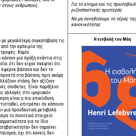
Για το κίνημα και τις πρωτοβουλ
ν στους ανθρώπους.
ριζοσπαστικής αριστεράς
Να μη συνηθίσουμε το τέρας τη
κανονικότητας
Η εισβολή του Μάη
ω με μεγαλύτερη συγκατάβαση τις
από την εμπειρία της
στροφές. Καμία
 κάνουν μια πράξη ενάντια στις
σία: ότι δεν είχαν σκεφτεί ότι
α έφερνε βάσανα και δεν το
μπροστά στα βάσανα, πριν ακόμη
λλάζουν στάση, δεν αξίζουν
φές σύνθετες. Είναι παράξενο
τις αλλαγές στο «μοριακό»
νηση είναι η πιο επικίνδυνη
ντισταθεί, επιτρέπει σε κάποιον
ι» μια προοδευτική μεταβολή
πέρα το ποσοτικό στοιχείο
αγματικότητα για το ίδιο
αταβατικότητα» δεν σημαίνει
αϊσμού, όχι ότι κανείς δεν