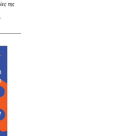
ίες της
ς