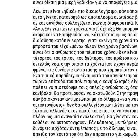
είναι δίκαιη μια μικρή «αδικία» για να αποφύγεις μια
Λέω ότι είναι «ηθικά» πιο δικαιολογήσιμο, εάν κάπο
αυτό γίνεται κατανοητό ως αποτέλεσμα ανωτέρας βί
αν και συνήθως συλλογίζεται κανείς διαφορετικά. Κ
«Άντεξαν για πέντε χρόνια, γιατί όχι έξι; Θα μπορο
ακόμα και να θριαμβεύσουν». Κάτι τέτοιο όμως σε α
διαίσθηση κατόπιν εορτής, γιατί εκείνη τη χρονιά τ
μπροστά του είχε «μόνο» άλλον ένα χρόνο βασάνων.
είναι ότι ο άνθρωπος του πέμπτου χρόνου δεν είναι
τέταρτου, του τρίτου, του δεύτερου, του πρώτου κ.ο.
εντελώς νέα, στην οποία τα χρόνια που έχουν περάσ
φρένα, τις δυνάμεις αντίστασης που χαρακτήριζαν 
Ένα τυπικό παράδειγμα είναι αυτό του κανιβαλισμού
τωρινό επίπεδο του πολιτισμού, ο κανιβαλισμός εί
πρέπει να πιστεύουμε τους απλούς ανθρώπους, όταν
κανίβαλοι θα προτιμούσαν να σκοτωθούν. Στην πραγμ
εάν βρίσκονταν αντιμέτωποι με το δίλημμα «να γίνει
αυτοκτονήσεις», δεν θα συλλογίζονταν πλέον με τον 
τέτοιες αλλαγές στον εαυτό τους που το να «αυτοκ
πλέον ως μια αναγκαία εναλλακτική. Θα γίνονταν κ
καθόλου να αυτοκτονήσουν. Εάν κάποιος, με πλήρεις
δυνάμεις ερχόταν αντιμέτωπος με το δίλημμα, είναι
έπειθε τον εαυτό του ότι δεν επρόκειτο για κωμωδί