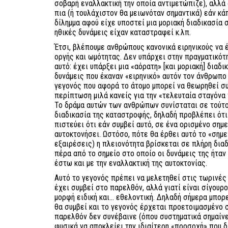
σοβαρή εναλλακτική την οποία αντιμετώπιζε), αλλά 
πια (ή τουλάχιστον θα μειωνόταν σημαντικά) εάν κ
δίλημμα αφού είχε υποστεί μια μοριακή διαδικασία σ
ηθικές δυνάμεις είχαν καταστραφεί κ.λπ.
Έτσι, βλέπουμε ανθρώπους κανονικά ειρηνικούς να
οργής και ωμότητας. Δεν υπάρχει στην πραγματικότ
αυτό: έχει υπάρξει μια «αόρατη» [και μοριακή] διαδι
δυνάμεις που έκαναν «ειρηνικό» αυτόν τον άνθρωπο 
γεγονός που αφορά το άτομο μπορεί να θεωρηθεί συ
περίπτωση μιλά κανείς για την «τελευταία σταγόνα π
Το δράμα αυτών των ανθρώπων συνίσταται σε τούτο
διαδικασία της καταστροφής, δηλαδή προβλέπει ότι θ
πιστεύει ότι εάν συμβεί αυτό, σε ένα ορισμένο σημεί
αυτοκτονήσει. Ωστόσο, πότε θα έρθει αυτό το «σημεί
εξαιρέσεις) η πλειονότητα βρίσκεται σε πλήρη δια
πέρα από το σημείο στο οποίο οι δυνάμεις της ήταν
έστω και με την εναλλακτική της αυτοκτονίας.
Αυτό το γεγονός πρέπει να μελετηθεί στις τωρινές 
έχει συμβεί στο παρελθόν, αλλά γιατί είναι σίγουρο
μορφή ειδική και... εθελοντική. Δηλαδή σήμερα μπορ
θα συμβεί και το γεγονός έρχεται προετοιμασμένο σ
παρελθόν δεν συνέβαινε (όπου συστηματικά σημαίν
φυσικά να αποκλείει την ιδιαίτερη «προσοχή» που δί