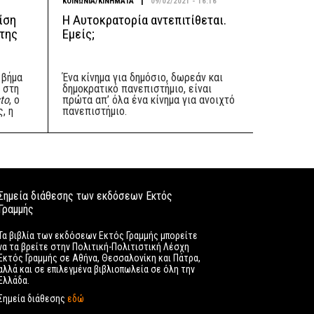
|
ΚΟΙΝΩΝΙΑ/ΚΙΝΗΜΑΤΑ
09/02/2021 - 16:16
ρίση
Η Αυτοκρατορία αντεπιτίθεται.
 της
Εμείς;
 βήμα
Ένα κίνημα για δημόσιο, δωρεάν και
 στη
δημοκρατικό πανεπιστήμιο, είναι
sto
, ο
πρώτα απ’ όλα ένα κίνημα για ανοιχτό
, η
πανεπιστήμιο.
Σημεία διάθεσης των εκδόσεων Εκτός
Γραμμής
Τα βιβλία των εκδόσεων Εκτός Γραμμής μπορείτε
να τα βρείτε στην Πολιτική-Πολιτιστική Λέσχη
Εκτός Γραμμής σε Αθήνα, Θεσσαλονίκη και Πάτρα,
αλλά και σε επιλεγμένα βιβλιοπωλεία σε όλη την
Ελλάδα.
Σημεία διάθεσης
εδώ