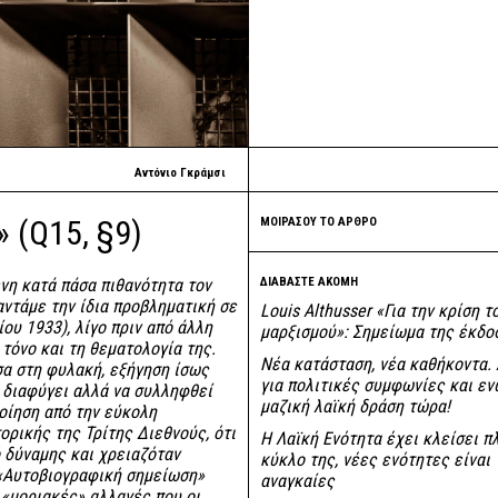
Αντόνιο Γκράμσι
 (Q15, §9)
ΜΟΙΡΑΣΟΥ ΤΟ ΑΡΘΡΟ
νη κατά πάσα πιθανότητα τον
ΔΙΑΒΑΣΤΕ ΑΚΟΜΗ
ντάμε την ίδια προβληματική σε
Louis Althusser «Για την κρίση τ
ου 1933), λίγο πριν από άλλη
μαρξισμού»: Σημείωμα της έκδο
 τόνο και τη θεματολογία της.
Νέα κατάσταση, νέα καθήκοντα.
σα στη φυλακή, εξήγηση ίσως
για πολιτικές συμφωνίες και εν
η διαφύγει αλλά να συλληφθεί
μαζική λαϊκή δράση τώρα!
οίηση από την εύκολη
ορικής της Τρίτης Διεθνούς, ότι
Η Λαϊκή Ενότητα έχει κλείσει π
 δύναμης και χρειαζόταν
κύκλο της, νέες ενότητες είναι
 «Αυτοβιογραφική σημείωση»
αναγκαίες
 «μοριακές» αλλαγές που οι