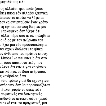
 μεγαλύτερη κ.λπ.
ιος αλλάζει «μοριακά» (όπου
ας) παρά εάν αλλάζει ξαφνικά,
άποιος το ακούει να λέγεται:
ύσαν να αντισταθούν έναν χρόνο
υτή την περίπτωση θα ήταν μια
ο υποκείμενο δεν ήξερε ότι
 Αλλά, πέρα από αυτό, η αλήθεια
 ο ίδιος με τον άνθρωπο του
κ. Έχει μια νέα προσωπικότητα,
ει έχουν διαλύσει τα ηθικά
τον άνθρωπο του πρώτου έτους.
. Μπορεί να πει κανείς ότι στο
ναι τόσο αποκρουστικός που
 λένε ότι εάν είχαν να γίνουν
ατικότητα, οι ίδιοι άνθρωποι,
ς κανίβαλος ή να
ίδιο τρόπο γιατί θα έχουν γίνει
τονήσουν» δεν θα παρουσιαζόταν
ανίβαλοι χωρίς να σκεφτούν
 σωματικές και διανοητικές
 πιθανό να αυτοκτονούσε (αφού
α αλλά κάτι το πραγματικό, μια