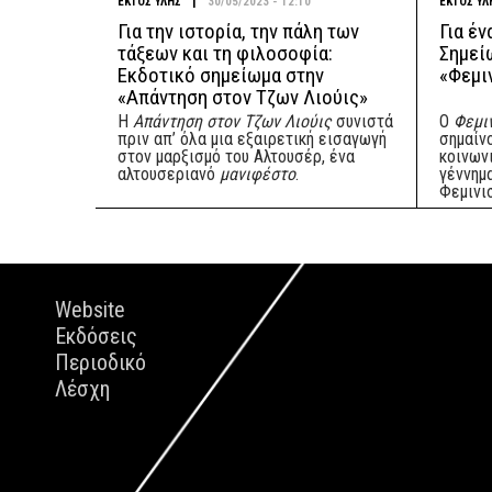
|
ΕΚΤΟΣ ΥΛΗΣ
30/05/2023 - 12:10
ΕΚΤΟΣ ΥΛ
Για την ιστορία, την πάλη των
Για έν
τάξεων και τη φιλοσοφία:
Σημεί
Εκδοτικό σημείωμα στην
«Φεμι
«Απάντηση στον Τζων Λιούις»
Η
Απάντηση στον Τζων Λιούις
συνιστά
Ο
Φεμιν
πριν απ’ όλα μια εξαιρετική εισαγωγή
σημαίν
στον μαρξισμό του Αλτουσέρ, ένα
κοινων
αλτουσεριανό
μανιφέστο
.
γέννημ
Φεμινι
Website
Εκδόσεις
Περιοδικό
Λέσχη