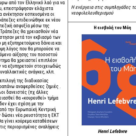
ρω από τον Ελληνικό λαό για να
Η ενέργεια στις συμπληγάδες τ
ου, επεστράφησαν ελάχιστα
νεοφιλελευθερισμού
 τα ανέκτησαν εσπευσμένα οι
τράπεζες επιδεινώθηκε εκ νέου
πεζική ασφυξία μέσω της
Η εισβολή του Μάη
ές Τράπεζες θα χρειασθούν νέα
έστησαν μετά τον εκβιασμό των
 μη εξυπηρετούμενα δάνεια και
όμη λόγος που θα μπορούσε να
χόμενο αύξησης του ποσοστού
στημα θα χρειαστεί επιπλέον
ύν να εξυπηρετούν στοιχειωδώς
υναλλακτικές ανάγκες, κλπ.
επιλογή της διαδικασίας
αραπάνω αναφερθείσες ζημιές .
λοι δανειστές (πχ άλλες
ρειασθεί θα «κουρευθεί» τμήμα
δεν έχει σχέση με την
από την Eυρωπαϊκή Kεντρική
ν δώσει νέα ρευστότητα η ΕΚΤ
 θα γίνει κούρεμα καταθέσεων
ε τις περιορισμένες αναλήψεις
Henri Lefebvre