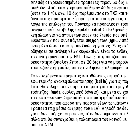
Δηλαδή οι χρεωκοπημένες τράπεζες πήραν 50 δις Ευ
σωθούν . Από αυτά χρησιμοποιήθηκαν 40 δις περίπ
(ουτε το 1 /8), ενώ 10 δις παρέμειναν στο ΤΧΣ και
δανειστές πρόσφατα. Σήμερα η κατάσταση για τις 
λόγω της επιλογής του Γιούνκερ να προκαλέσει τρα
αναγκαστικής επιβολής capital control. Οι Ελληνικ
κεφάλαια για να αντιμετωπίσουν τις ζημιές που υπ
Ευρωπαίων που συνεπάγεται αύξηση των ζημιών από
μειωμένα έσοδα από τραπεζικές εργασίες. Ένας ακ
οδηγήσει σε ανάγκη νέων κεφαλαίων είναι το ενδε
των ενεχύρων από την ΕΚΤ. Τέλος το τραπεζικό σύ
ρευστότητα (υπολογίζεται σε 20 δις) για να μπορο
τραπεζικές εργασίες όπως αναλήψεις, πληρωμές, σ
Το ενδεχόμενο κουρέματος καταθέσεων, αφορά την 
εσωτερικής ανακεφαλαιοποίησης (bail in) για τις π
Τότε θα «πληρώσουν» πρώτα οι μέτοχοι και οι μεγά
τράπεζες, funds, ομολογιακά δάνεια), και μετά αν χ
των καταθέσεων. Σημειωτέον ότι αυτή η διαδικασία 
ρευστότητα, που αφορά την παροχή νέων χρημάτων 
Tράπεζα (π.χ μέσω αύξησης του ELA). Δηλαδή αν δε
γιατί δεν υπάρχει συμφωνία, τότε δεν σημαίνει ότι
αλλά ότι θα συνεχισθεί η ταλαιπωρία του κοινού μ
από το ΑΤΜ.