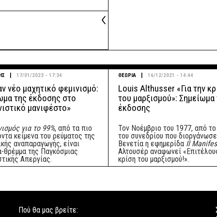
|
|
ΗΣ
17/01/2023 - 17:34
ΘΕΩΡΙΑ
16/12/2021 - 14:44
αν νέο μαχητικό φεμινισμό:
Louis Althusser «Για την κ
ωμα της έκδοσης στο
του μαρξισμού»: Σημείωμα
νιστικό μανιφέστο»
έκδοσης
ισμός για το 99%
, από τα πιο
Τον Νοέμβριο του 1977, από το
οντα κείμενα του ρεύματος της
του συνεδρίου που διοργάνωσε
ικής αναπαραγωγής, είναι
Βενετία η εφημερίδα
Il Manife
α-θρέμμα της Παγκόσμιας
Αλτουσέρ αναφωνεί «Επιτέλους
στικής Απεργίας.
κρίση του μαρξισμού!».
Πού θα μας βρείτε: