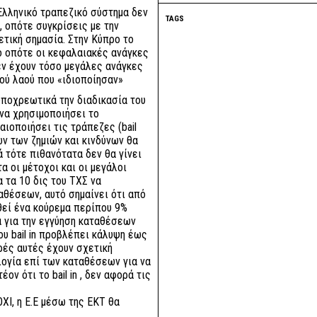
 Ελληνικό τραπεζικό σύστημα δεν
TAGS
, οπότε συγκρίσεις με την
ετική σημασία. Στην Κύπρο το
ο οπότε οι κεφαλαιακές ανάγκες
εν έχουν τόσο μεγάλες ανάγκες
κού λαού που «ιδιοποίησαν»
ποχρεωτικά την διαδικασία του
ι να χρησιμοποιήσει το
ιοποιήσει τις τράπεζες (bail
ων των ζημιών και κινδύνων θα
ά τότε πιθανότατα δεν θα γίνει
 οι μέτοχοι και οι μεγάλοι
α τα 10 δις του ΤΧΣ να
θέσεων, αυτό σημαίνει ότι από
εί ένα κούρεμα περίπου 9%
ά για την εγγύηση καταθέσεων
του bail in προβλέπει κάλυψη έως
ρές αυτές έχουν σχετική
λογία επί των καταθέσεων για να
ον ότι το bail in , δεν αφορά τις
ΧΙ, η Ε.Ε μέσω της ΕΚΤ θα