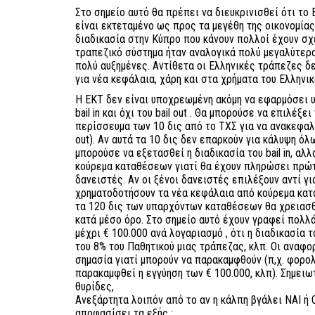
Στο σημείο αυτό θα πρέπει να διευκρινισθεί ότι το
είναι εκτεταμένο ως προς τα μεγέθη της οικονομίας
διαδικασία στην Κύπρο που κάνουν πολλοί έχουν σχ
τραπεζικό σύστημα ήταν αναλογικά πολύ μεγαλύτερ
πολύ αυξημένες. Αντίθετα οι Ελληνικές τράπεζες δ
για νέα κεφάλαια, χάρη και στα χρήματα του Ελληνι
Η ΕΚΤ δεν είναι υποχρεωμένη ακόμη να εφαρμόσει υ
bail in και όχι του bail out . Θα μπορούσε να επιλέξε
περίσσευμα των 10 δις από το ΤΧΣ για να ανακεφαλα
out). Αν αυτά τα 10 δις δεν επαρκούν για κάλυψη όλ
μπορούσε να εξετασθεί η διαδικασία του bail in, αλλ
κούρεμα καταθέσεων γιατί θα έχουν πληρώσει πρώτα
δανειστές. Αν οι ξένοι δανειστές επιλέξουν αντί γι
χρηματοδοτήσουν τα νέα κεφάλαια από κούρεμα κατα
τα 120 δις των υπαρχόντων καταθέσεων θα χρειασθ
κατά μέσο όρο. Στο σημείο αυτό έχουν γραφεί πολλ
μέχρι € 100.000 ανά λογαριασμό , ότι η διαδικασία 
του 8% του Παθητικού μιας τράπεζας, κλπ. Οι αναφο
σημασία γιατί μπορούν να παρακαμφθούν (π,χ. φορο
παρακαμφθεί η εγγύηση των € 100.000, κλπ). Σημειωτέ
θυρίδες,
Ανεξάρτητα λοιπόν από το αν η κάλπη βγάλει ΝΑΙ ή Ο
αποφασίσει τα εξής :