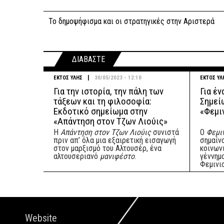
Το δημοψήφισμα και οι στρατηγικές στην Αριστερά
ΔΙΑΒΑΣΤΕ
|
ΕΚΤΟΣ ΥΛΗΣ
30/05/2023 - 12:10
ΕΚΤΟΣ ΥΛ
Για την ιστορία, την πάλη των
Για έν
τάξεων και τη φιλοσοφία:
Σημεί
Εκδοτικό σημείωμα στην
«Φεμι
«Απάντηση στον Τζων Λιούις»
Η
Απάντηση στον Τζων Λιούις
συνιστά
Ο
Φεμιν
πριν απ’ όλα μια εξαιρετική εισαγωγή
σημαίν
στον μαρξισμό του Αλτουσέρ, ένα
κοινων
αλτουσεριανό
μανιφέστο
.
γέννημ
Φεμινι
Website