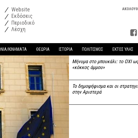
Website
ΑΚΟΛΟΥΘ
Εκδόσεις
Περιοδικό
Λέσχη
ΩΝΙΑ/ΚΙΝΗΜΑΤΑ
ΘΕΩΡΙΑ
ΙΣΤΟΡΙΑ
ΠΟΛΙΤΙΣΜΟΣ
ΕΚΤΟΣ ΥΛΗΣ
Μήνυμα στο μπουκάλι: το ΟΧΙ ω
«κόκκος άμμου»
Το δημοψήφισμα και οι στρατηγ
στην Αριστερά