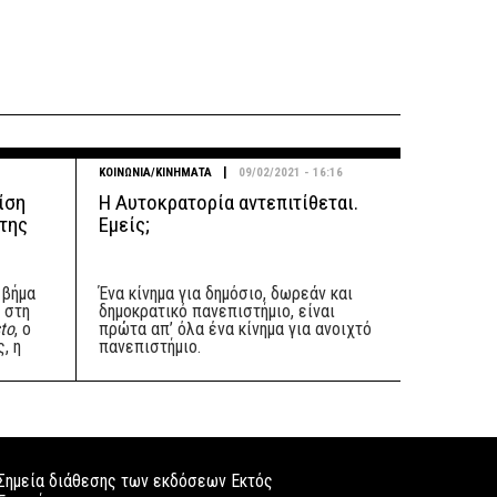
|
ΚΟΙΝΩΝΙΑ/ΚΙΝΗΜΑΤΑ
09/02/2021 - 16:16
ρίση
Η Αυτοκρατορία αντεπιτίθεται.
 της
Εμείς;
 βήμα
Ένα κίνημα για δημόσιο, δωρεάν και
 στη
δημοκρατικό πανεπιστήμιο, είναι
sto
, ο
πρώτα απ’ όλα ένα κίνημα για ανοιχτό
, η
πανεπιστήμιο.
Σημεία διάθεσης των εκδόσεων Εκτός