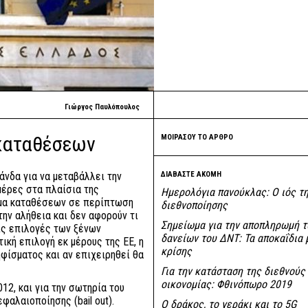
Γιώργος Παυλόπουλος
καταθέσεων
ΜΟΙΡΑΣΟΥ ΤΟ ΑΡΘΡΟ
άνδα για να μεταβάλλει την
ΔΙΑΒΑΣΤΕ ΑΚΟΜΗ
μέρες στα πλαίσια της
Ημερολόγια πανούκλας: O ιός τ
εμα καταθέσεων σε περίπτωση
διεθνοποίησης
την αλήθεια και δεν αφορούν τι
Σημείωμα για την αποπληρωμή 
τις επιλογές των ξένων
δανείων του ΔΝΤ: Τα αποκαΐδια 
ική επιλογή εκ μέρους της ΕΕ, η
κρίσης
φίσματος και αν επιχειρηθεί θα
Για την κατάσταση της διεθνούς
οικονομίας: Φθινόπωρο 2019
12, και για την σωτηρία του
φαλαιοποίησης (bail out).
Ο δράκος, το γεράκι και το 5G