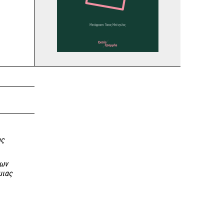
ης
των
μιας