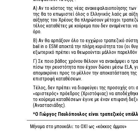
Α) Αν το κόστος της νέας ανακεφαλαιοποίησης των
της θα το επωμιστεί όλος ο Ελληνικός λαός με αύξη
αύξησης του Χρέους θα πληρώσουν μέτοχοι τραπεζώ
τέλος καταθέτες με κούρεμα που δεν αναμένεται να
όρο.
Β) Αν θα αρπάξουν όλο το εγχώριο τραπεζικό σύστη
bail in ο ESM αποκτά την πλήρη κυριότητα του (οι θ
εξωτερικό πρέπει να θεωρούνται μάλλον παρελθόν
Γ) Σε ποιο βάθος χρόνου θέλουν να ανακάμψει ο τρ
πίσω την ρευστότητα που έχουν δώσει μέσω ELA, γι
απομακρύνει προς το μέλλον την αποκατάσταση της 
επιστροφή καταθέσεων.
Τέλος, δεν πρέπει να διαφεύγει της προσοχής οτι 
«αριστερός» πρόεδρος (Χριστόφιας) να αποδέχθηκε
το κούρεμα καταθέσεων έγινε με έναν επιφανή δεξ
(Αναστασιάδης).
*
Ο Γιώργος Παυλόπουλος είναι τραπεζικός υπάλ
Μήνυμα στο μπουκάλι: το ΟΧΙ ως «κόκκος άμμου»