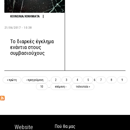
|
ΚΟΙΝΩΝΙΑ/ΚΙΝΗΜΑΤΑ
21/06/2017 - 10:38
Το διαρκές έγκλημα
ενάντια στους
συμβασιούχους
Σελίδες
« πρώτη
‹ προηγούμενη
…
2
3
4
5
6
7
8
9
10
…
επόμενη ›
τελευταία »
Website
Πού θα μας