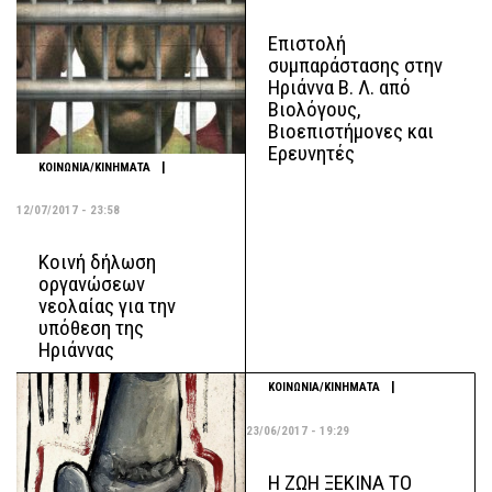
Επιστολή
συμπαράστασης στην
Ηριάννα Β. Λ. από
Βιολόγους,
Βιοεπιστήμονες και
Ερευνητές
|
ΚΟΙΝΩΝΙΑ/ΚΙΝΗΜΑΤΑ
12/07/2017 - 23:58
Κοινή δήλωση
οργανώσεων
νεολαίας για την
υπόθεση της
Ηριάννας
|
ΚΟΙΝΩΝΙΑ/ΚΙΝΗΜΑΤΑ
23/06/2017 - 19:29
Η ΖΩΗ ΞΕΚΙΝΑ ΤΟ