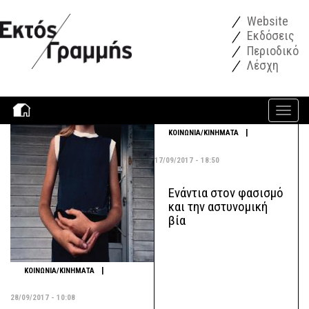
Παράκαμψη προς το κυρίως περιεχόμενο
Website
Εκδόσεις
Περιοδικό
Λέσχη
Toggle
navigati
|
ΚΟΙΝΩΝΙΑ/ΚΙΝΗΜΑΤΑ
17/09/2017 - 18:50
Ενάντια στον φασισμό
και την αστυνομική
βία
|
ΚΟΙΝΩΝΙΑ/ΚΙΝΗΜΑΤΑ
28/09/2017 - 10:08