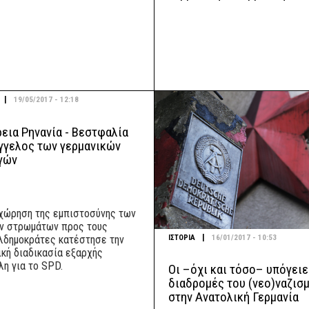
|
19/05/2017 - 12:18
εια Ρηνανία - Βεστφαλία
γγελος των γερμανικών
γών
χώρηση της εμπιστοσύνης των
ν στρωμάτων προς τους
|
ΙΣΤΟΡΙΑ
16/01/2017 - 10:53
λδημοκράτες κατέστησε την
ική διαδικασία εξαρχής
λη για το SPD.
Οι –όχι και τόσο– υπόγειε
διαδρομές του (νεο)ναζισ
στην Ανατολική Γερμανία