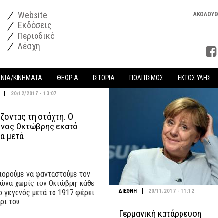
Website
ΑΚΟΛΟΥΘ
Εκδόσεις
Περιοδικό
Λέσχη
ΩΝΙΑ/ΚΙΝΗΜΑΤΑ
ΘΕΩΡΙΑ
ΙΣΤΟΡΙΑ
ΠΟΛΙΤΙΣΜΟΣ
ΕΚΤΟΣ ΥΛΗΣ
|
20/12/2017 - 13:07
ζοντας τη στάχτη. Ο
ινος Οκτώβρης εκατό
α μετά
πορούμε να φανταστούμε τον
ιώνα χωρίς τον Οκτώβρη· κάθε
|
ΔΙΕΘΝΗ
20/11/2017 - 11:12
ο γεγονός μετά το 1917 φέρει
ρι του.
Γερμανική κατάρρευση