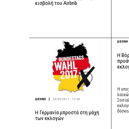
εισβολή του Airbnb
ΔΙΕΘΝΗ
Η Βόρ
προά
εκλο
Η υπο
λαϊκώ
|
ΔΙΕΘΝΗ
24/09/2017 - 12:58
Σοσια
εκλογ
δύσκο
Η Γερμανία μπροστά στη μάχη
των εκλογών