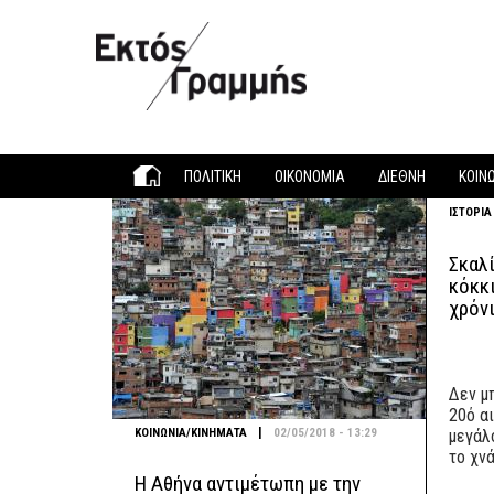
Παράκαμψη προς το κυρίως περιεχόμενο
ΠΟΛΙΤΙΚΗ
ΟΙΚΟΝΟΜΙΑ
ΔΙΕΘΝΗ
ΚΟΙΝ
ΙΣΤΟΡΙΑ
Σκαλί
κόκκ
χρόνι
Δεν μ
20ό α
|
ΚΟΙΝΩΝΙΑ/ΚΙΝΗΜΑΤΑ
02/05/2018 - 13:29
μεγάλ
το χνά
Η Αθήνα αντιμέτωπη με την