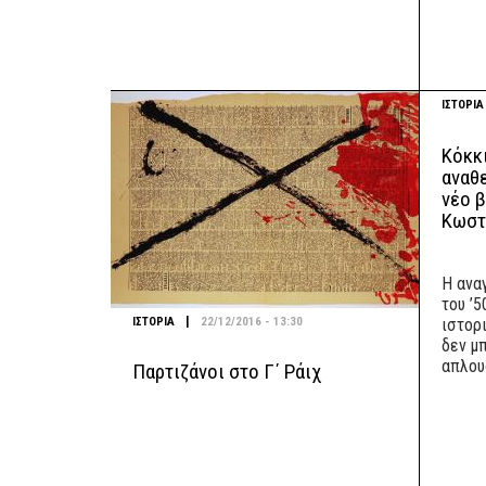
ΙΣΤΟΡΙΑ
Κόκκ
αναθ
νέο β
Κωστ
Η ανα
του ’
|
ΙΣΤΟΡΙΑ
22/12/2016 - 13:30
ιστορ
δεν μ
απλου
Παρτιζάνοι στο Γ΄ Ράιχ