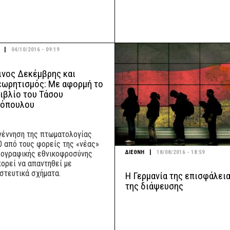
|
04/10/2016 - 09:19
ινος Δεκέμβρης και
εωρητισμός: Με αφορμή το
ιβλίο του Τάσου
όπουλου
γέννηση της πτωματολογίας
50 από τους φορείς της «νέας»
|
ΔΙΕΘΝΗ
18/08/2016 - 18:59
ιογραφικής εθνικοφροσύνης
πορεί να απαντηθεί με
στευτικά σχήματα.
Η Γερμανία της επισφάλεια
της διάψευσης