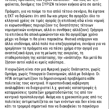
φαίνεται, δυνάμεις του ΣΥΡΙΖΑ τείνουν ευήκοα ώτα σε αυτές.
Πράγματι, για να πούμε το πιο απλό τέτοιο σενάριο, θα έφτανε
η ΕΚΤ να δηλώσει ότι από δω και μπρος θα αγοράζει όλο το
ελληνικό χρέος σε τιμές αγοράς (η επιπλοκή εδώ είναι νομική:
οι ευρωσυνθήκες περιορίζουν τις δυνατότητες τέτοιων
νομισματικών κινήσεων, αλλά οι συνθήκες αλλάζουν). Γρήγορα
τα επιτόκια θα αποκλιμακώνονταν και θα αγοράζαμε χρόνο
μέχρι να δούμε τι θα γίνει παρακάτω. Φυσικά υπάρχουν και
άλλα ισοδύναμα, αλλά πολύ πιο επεξεργασμένα, σενάρια για να
ηρεμήσουν τα πράγματα και να πέσει χρήμα στην αγορά για
αναπτυξιακά έργα, για τη μείωση της ανεργίας, τη
σταθεροποίηση της κατάστασης, την «ανάπτυξη». Και μετά θα
ζήσουν αυτοί καλά κι εμείς καλύτερα...
Η ευρωζώνη είναι σαν μια Αμερική χωρίς Ουάσιγκτον, χωρίς
Ομπάμα, χωρίς Υπουργείο Οικονομικών, αλλά με δολάριο. Οι
ΗΠΑ αντιμετωπίζουν τα δημοσιονομικά προβλήματα κάθε
πολιτείας τους κεντρικά. Η ομοσπονδιακή κυβέρνηση
αναλαμβάνει να διαχειριστεί λ.χ. φυσικές καταστροφές ή
καταρρεύσεις τραπεζών χρηματοδοτώντας τις από τον
κεντρικό προϋπολογισμό. Ακόμη και η χρεοκοπία μιας από τις
πολιτείες αντιμετωπίζεται εκ των ενόντων και δεν είναι και
κάτι το τρομερά σημαντικό που να διακυβεύει το παγκόσμιο