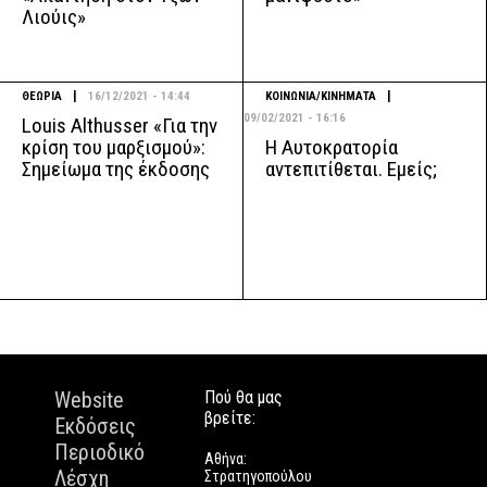
Λιούις»
|
|
ΘΕΩΡΙΑ
16/12/2021 - 14:44
ΚΟΙΝΩΝΙΑ/ΚΙΝΗΜΑΤΑ
09/02/2021 - 16:16
Louis Althusser «Για την
Η Αυτοκρατορία
κρίση του μαρξισμού»:
αντεπιτίθεται. Εμείς;
Σημείωμα της έκδοσης
Website
Πού θα μας
βρείτε:
Εκδόσεις
Περιοδικό
Αθήνα:
Λέσχη
Στρατηγοπούλου