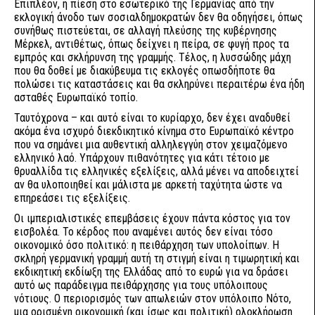
Επιπλέον, η πίεση στο εσωτερικό της Γερμανίας από την
εκλογική άνοδο των σοσιαλδημοκρατών δεν θα οδηγήσει, όπως
συνήθως πιστεύεται, σε αλλαγή πλεύσης της κυβέρνησης
Μέρκελ, αντιθέτως, όπως δείχνει η πείρα, σε φυγή προς τα
εμπρός και σκλήρυνση της γραμμής. Τέλος, η λυσσώδης μάχη
που θα δοθεί με διακύβευμα τις εκλογές οπωσδήποτε θα
πολώσει τις καταστάσεις και θα σκληρύνει περαιτέρω ένα ήδη
ασταθές Ευρωπαϊκό τοπίο.
Ταυτόχρονα – και αυτό είναι το κυρίαρχο, δεν έχει αναδυθεί
ακόμα ένα ισχυρό διεκδικητικό κίνημα στο Ευρωπαϊκό κέντρο
που να σημάνει μια αυθεντική αλληλεγγύη στον χειμαζόμενο
ελληνικό λαό. Υπάρχουν πιθανότητες για κάτι τέτοιο με
θρυαλλίδα τις ελληνικές εξελίξεις, αλλά μένει να αποδειχτεί
αν θα υλοποιηθεί και μάλιστα με αρκετή ταχύτητα ώστε να
επηρεάσει τις εξελίξεις.
Οι ιμπεριαλιστικές επεμβάσεις έχουν πάντα κόστος για τον
εισβολέα. Το κέρδος που αναμένει αυτός δεν είναι τόσο
οικονομικό όσο πολιτικό: η πειθάρχηση των υπολοίπων. Η
σκληρή γερμανική γραμμή αυτή τη στιγμή είναι η τιμωρητική και
εκδικητική εκδίωξη της Ελλάδας από το ευρώ για να δράσει
αυτό ως παράδειγμα πειθάρχησης για τους υπόλοιπους
νότιους. Ο περιορισμός των απωλειών στον υπόλοιπο Νότο,
μια ορισμένη οικονομική (και ίσως και πολιτική) ολοκλήρωση