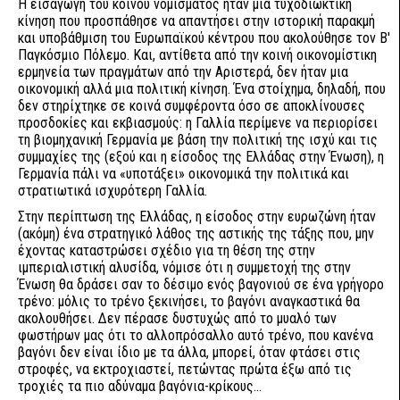
Η εισαγωγή του κοινού νομίσματος ήταν μια τυχοδιωκτική
κίνηση που προσπάθησε να απαντήσει στην ιστορική παρακμή
και υποβάθμιση του Ευρωπαϊκού κέντρου που ακολούθησε τον Β'
Παγκόσμιο Πόλεμο. Και, αντίθετα από την κοινή οικονομίστικη
ερμηνεία των πραγμάτων από την Αριστερά, δεν ήταν μια
οικονομική αλλά μια πολιτική κίνηση. Ένα στοίχημα, δηλαδή, που
δεν στηρίχτηκε σε κοινά συμφέροντα όσο σε αποκλίνουσες
προσδοκίες και εκβιασμούς: η Γαλλία περίμενε να περιορίσει
τη βιομηχανική Γερμανία με βάση την πολιτική της ισχύ και τις
συμμαχίες της (εξού και η είσοδος της Ελλάδας στην Ένωση), η
Γερμανία πάλι να «υποτάξει» οικονομικά την πολιτικά και
στρατιωτικά ισχυρότερη Γαλλία.
Στην περίπτωση της Ελλάδας, η είσοδος στην ευρωζώνη ήταν
(ακόμη) ένα στρατηγικό λάθος της αστικής της τάξης που, μην
έχοντας καταστρώσει σχέδιο για τη θέση της στην
ιμπεριαλιστική αλυσίδα, νόμισε ότι η συμμετοχή της στην
Ένωση θα δράσει σαν το δέσιμο ενός βαγονιού σε ένα γρήγορο
τρένο: μόλις το τρένο ξεκινήσει, το βαγόνι αναγκαστικά θα
ακολουθήσει. Δεν πέρασε δυστυχώς από το μυαλό των
φωστήρων μας ότι το αλλοπρόσαλλο αυτό τρένο, που κανένα
βαγόνι δεν είναι ίδιο με τα άλλα, μπορεί, όταν φτάσει στις
στροφές, να εκτροχιαστεί, πετώντας πρώτα έξω από τις
τροχιές τα πιο αδύναμα βαγόνια-κρίκους...