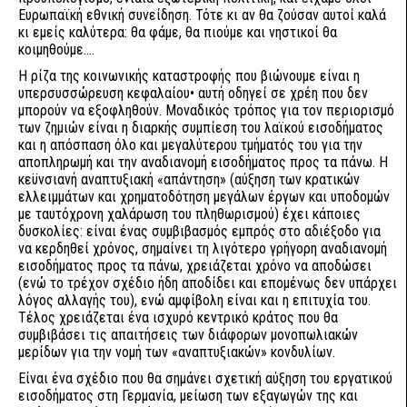
Ευρωπαϊκή εθνική συνείδηση. Τότε κι αν θα ζούσαν αυτοί καλά
κι εμείς καλύτερα: θα φάμε, θα πιούμε και νηστικοί θα
κοιμηθούμε....
Η ρίζα της κοινωνικής καταστροφής που βιώνουμε είναι η
υπερσυσσώρευση κεφαλαίου• αυτή οδηγεί σε χρέη που δεν
μπορούν να εξοφληθούν. Μοναδικός τρόπος για τον περιορισμό
των ζημιών είναι η διαρκής συμπίεση του λαϊκού εισοδήματος
και η απόσπαση όλο και μεγαλύτερου τμήματός του για την
αποπληρωμή και την αναδιανομή εισοδήματος προς τα πάνω. Η
κεϋνσιανή αναπτυξιακή «απάντηση» (αύξηση των κρατικών
ελλειμμάτων και χρηματοδότηση μεγάλων έργων και υποδομών
με ταυτόχρονη χαλάρωση του πληθωρισμού) έχει κάποιες
δυσκολίες: είναι ένας συμβιβασμός εμπρός στο αδιέξοδο για
να κερδηθεί χρόνος, σημαίνει τη λιγότερο γρήγορη αναδιανομή
εισοδήματος προς τα πάνω, χρειάζεται χρόνο να αποδώσει
(ενώ το τρέχον σχέδιο ήδη αποδίδει και επομένως δεν υπάρχει
λόγος αλλαγής του), ενώ αμφίβολη είναι και η επιτυχία του.
Τέλος χρειάζεται ένα ισχυρό κεντρικό κράτος που θα
συμβιβάσει τις απαιτήσεις των διάφορων μονοπωλιακών
μερίδων για την νομή των «αναπτυξιακών» κονδυλίων.
Είναι ένα σχέδιο που θα σημάνει σχετική αύξηση του εργατικού
εισοδήματος στη Γερμανία, μείωση των εξαγωγών της και