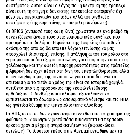
συστήματος. Αυτός είναι ο λόγος που η κεντρική της τράπεζα
είναι αυτή τη στιγμή ο δανειστής τελευταίας καταφυγής όχι
μόνο των αμερικανικών τραπεζών αλλά του διεθνούς
συστήματος (της ευρωζώνης συμπεριλαμβανόμενης).
Οι BRICS (ανάμεσά τους και η Κίνα) χρωστάνε σε ένα βαθμό τη
συνεχιζόμενη άνοδό τους στις νομισματικές συνθήκες που
προσφέρει το δολάριο. Η φούσκα της Τουρκίας (το πιθανό
σκάσιμο της οποίας θα έπρεπε λόγω γειτνίασης να μας
απασχολεί ιδιαίτερα), επίσης. Η ανάληψη αυτού του ρόλου στο
νομισματικό πεδίο εξηγεί, επιπλέον, γιατί παρά την «ποσοτική
χαλάρωση» και την αφειδή παροχή ρευστότητας στις τράπεζες,
η Αμερική δεν έχει πέσει στη δίνη του υπερπληθωρισμού, αλλά
ο μεν πληθωρισμός της είναι σε λογικά επίπεδα, ενώ τα
επιτόκια για το τιτάνιο χρέος της είναι σε ιστορικά χαμηλά,
αντίθετα από τις προσδοκίες της νεοφιλελεύθερης
ορθοδοξίας. Ο διεθνής καπιταλισμός εξακολουθεί να
εμπιστεύεται το δολάριο ως αποθεματικό νόμισμα και τις ΗΠΑ
ως ηγέτιδα δύναμη της ιμπεριαλιστικής αλυσίδας.
Οι ΗΠΑ, ωστόσο, δεν έχουν ακόμα συνέλθει από το χτύπημα της
φούσκας των ακινήτων (κατά πάσα πιθανότητα θα περάσουν
αρκετά χρόνια μέχρι η αγορά ακινήτων να ξεφουσκώσει
εντελώς). Το ιδιωτικό χρέος στην Αμερική μειώθηκε μεν τα