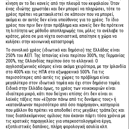
κίνηση αν το δει κανείς από την πλευρά του κεφαλαίου. Όταν
ένας ιδιώτης χρωστάει και δεν μπορεί να πληρώσει, τότε το
χρέος πρέπει να μετακυλιστεί σε κάποιον που να μπορεί,
ακόμα κι αν αυτός δεν είναι υπεύθυνος για το χρέος. Το ίδιο
χρέος που πριν δεν ήταν πρόβλημα και κανείς δεν θα πρότεινε
τη λιτότητα ως μέθοδο αποπληρωμής του, μόλις το ανέλαβε το
κράτος, μέσα σε μια νύχτα ουσιαστικά, απαίτησε η χώρα να
κυλήσει στην κοινωνική καταστροφή.
Το συνολικό χρέος (ιδιωτικό και δημόσιο) της Ελλάδας είναι
250% του ΑΕΠ. Της Ισπανίας είναι περίπου 300%, της Γερμανίας
200%, της Ολλανδίας περίπου όσο το ελληνικό. Ο
αγγλοσαξωνικός κόσμος είναι ακόμα χειρότερα, με την Ιρλανδία
στο 400% και τις ΗΠΑ στο εξωφρενικό 500%. Για τις
περισσότερες από αυτές τις χώρες το πρόβλημα είναι
μεγαλύτερο στον ιδιωτικό τομέα και όχι στον δημόσιο τομέα.
Ειδικά στην Ελλάδα όμως, το χρέος των νοικοκυριών είναι
ιδιαίτερα μικρό, κάτι που δείχνει επίσης ότι δεν είναι οι
λαϊκές τάξεις που «έζησαν πάνω από τις δυνάμεις τους» ή
«κατανάλωναν περισσότερο από όσο παρήγαγαν», κατηγορία
που μάλλον θα πρέπει να αποδοθεί στις μεγάλες τράπεζες και
τους διαπλεκόμενους ομίλους που έκαναν πάρτι τόσα χρόνια με
τις κρατικές παραγγελίες για υπερκοστολογημένα έργα,
εξοπλιστικές δαπάνες, πλήρη φορολογική ασυλία κλπ.