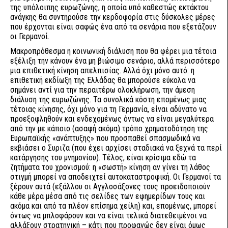
της υπόλοιπης ευρωζώνης, η οποία υπό καθεστώς εκτάκτου
ανάγκης θα συντηρούσε την κερδοφορία στις δύσκολες μέρες
που έρχονται είναι σαφώς ένα από τα σενάρια που εξετάζουν
οι Γερμανοί.
Μακροπρόθεσμα η κοινωνική διάλυση που θα φέρει μια τέτοια
εξέλιξη την κάνουν ένα μη βιώσιμο σενάριο, αλλά περισσότερο
μια επιθετική κίνηση απελπισίας. Αλλά όχι μόνο αυτό: η
επιθετική εκδίωξη της Ελλάδας θα μπορούσε εύκολα να
σημάνει αντί για την περαιτέρω ολοκλήρωση, την άμεση
διάλυση της ευρωζώνης. Τα συνολικά κόστη επομένως μιας
τέτοιας κίνησης, όχι μόνο για τη Γερμανία, είναι αδύνατο να
προεξοφληθούν και ενδεχομένως όντως να είναι μεγαλύτερα
από την με κάποιο (ασαφή ακόμα) τρόπο χρηματοδότηση της
Ευρωπαϊκής «ανάπτυξης» που προσπαθεί σπασμωδικά να
εκβιάσει ο Συριζα (που έχει αρχίσει σταδιακά να ξεχνά τα περί
κατάργησης του μνημονίου). Τέλος, είναι κρίσιμα εδώ τα
ζητήματα του χρονισμού: η «σωστή» κίνηση αν γίνει τη λάθος
στιγμή μπορεί να αποδειχτεί αυτοκαταστροφική. Οι Γερμανοί τα
ξέρουν αυτά (εξάλλου οι Αγγλοσάξονες τους προειδοποιούν
κάθε μέρα μέσα από τις σελίδες των εφημερίδων τους και
ακόμα και από τα πλέον επίσημα χείλη) και, επομένως, μπορεί
όντως να μπλοφάρουν και να είναι τελικά διατεθειμένοι να
αλλάξουν στρατηγική – κάτι που προφανώς δεν είναι όμως