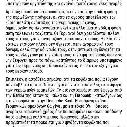
υποταγή των εργατών της και ανοίγει ταυτόχρονα νέες αγορές.
Άρα, ως συμπέρασμα προκύπτει ότι αν και στην πρώτη φάση
της ευρωζώνης πράγματι οι νότιες αγορές αποτέλεσαν τον
κύριο πελάτη ανάπτυξης της γερμανικής μηχανής,
δημιουργώντας πλεονάσματα εκεί και ελλείμματα εδώ, η φάση
αυτή τελειώνει ταχύτατα. Οι Γερμανοί δεν χρειάζονται πλέον
τους νότιους για να αγοράζουν τα αυτοκίνητά τους. Η αξία των
νότιων εταίρων πλέον δεν έγκειται στην αγοραστική τους
δύναμη, αλλά στην αδυναμία τους, στην αντιφατική δυνατότητά
τους να ελέγχουν με την κρίση τους την τιμή του ευρώ, ώστε να
μην ξεφύγει προς τα πάνω, κρατώντας το διαρκώς υποτιμημένο
για τους Γερμανούς και διευκολύνοντάς τους στον εξαγωγικό
τους μερκαντιλισμό.
Επιπλέον, η αστάθεια σημαίνει ότι τα κεφάλαια που φεύγουν
πανικόβλητα από το Νότο πηγαίνουν στο «ασφαλές» καταφύγιο
των γερμανικών τραπεζών. Τα δισεκατομμύρια που έφυγαν από
την Bankia της Ισπανίας –αλλά και τη Eurobank– καταλήγουν ως
φτηνό κεφάλαιο στην Deutsche Bank. Η επόμενη έκδοση
Γερμανικών ομολόγων θα γίνει με επιτόκιο 0% – όποιος
αγοράζει Γερμανικό χρέος δεν θα περιμένει καθόλου απόδοση!
Αυτό φαίνεται καλό για τους Γερμανούς, αλλά στην
πραγματικότητα πρόκειται για λιμνάζοντα κεφάλαια που