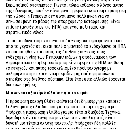
Ευρωπαϊκού συστήματος. Γίνεται τώρα καθαρός ο λόγος αυτής
της αδυναμίας, που δεν είναι μόνο η μερκαντιλιστική στρατηγική
της χώρας: η Γερμανία δεν είναι μόνο πολύ μικρή για να
σηκώσει μόνη το βάρος της επερχόμενης κατάρρευσης. Είναι
επίσης (αντίθετα με τις ΗΠΑ) και ένας πολιτικός και
στρατιωτικός νάνος.
Το πόσο αδυνατισμένο είναι το διεθνές σύστημα φαίνεται και
από το γεγονός ότι είναι πολύ σημαντικό το ενδεχόμενο οι ΗΠΑ
να αποποιηθούν και αυτές τις διεθνείς ευθύνες τους:
ενδεχόμενη νίκη των Ρεπουμπλικάνων ή αποδυνάμωση των
Δημοκρατικών στη Γερουσία μπορεί να φέρει τις ΗΠΑ σε θέση
να κυνηγούν και αυτές ισοσκελισμένο προϋπολογισμό με
σκληρή λιτότητα, κοινωνική περιδίνηση, απότομη απώλεια
στήριξης στο διεθνές σύστημα. Είτε έτσι είτε αλλιώς έρχονται
δύσκολες μέρες.
Μια «αναπτυξιακή» διέξοδος για το ευρώ;
Η πρόσφατη εκλογή Ολάντ φαίνεται ότι δημιούργησε κάποιες
λελογισμένες ελπίδες και για την κατάσταση στη χώρα μας.
Υπάρχει η παραμικρή ελπίδα για μια τέτοια διέξοδο; Τεχνικά,
δηλαδή σε ένα οικονομικό μοντέλο στον υπολογιστή, είναι
δυνατή μια τέτοια αλλαγή πολιτικής. Υπάρχουν ήδη πολλές
τέτοιες προτάσεις που έχουν κατατεθεί – και που, απ’ ό,τι