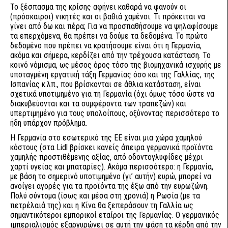
Το ξέσπασμα της κρίσης αφήνει καθαρά να φανούν οι
(πρόσκαιροι) νικητές και οι βαθιά χαμένοι. Τι πρόκειται να
γίνει από δω και πέρα; Για να προσπαθήσουμε να ψηλαφίσουμε
τα επερχόμενα, θα πρέπει να δούμε τα δεδομένα. Το πρώτο
δεδομένο που πρέπει να κρατήσουμε είναι ότι η Γερμανία,
ακόμα και σήμερα, κερδίζει από την τρέχουσα κατάσταση. Το
κοινό νόμισμα, ως μέσος όρος τόσο της βιομηχανικά ισχυρής με
υποταγμένη εργατική τάξη Γερμανίας όσο και της Γαλλίας, της
Ισπανίας κ.λπ., που βρίσκονται σε άθλια κατάσταση, είναι
σχετικά υποτιμημένο για τη Γερμανία (όχι όμως τόσο ώστε να
διακυβεύονται και τα συμφέροντα των τραπεζών) και
υπερτιμημένο για τους υπολοίπους, οξύνοντας περισσότερο το
ήδη υπάρχον πρόβλημα.
Η Γερμανία στο εσωτερικό της ΕΕ είναι μια χώρα χαμηλού
κόστους (στα Lidl βρίσκει κανείς άπειρα γερμανικά προϊόντα
χαμηλής προστιθέμενης αξίας, από οδοντογλυφίδες μέχρι
χαρτί υγείας και μπαταρίες). Ακόμα περισσότερο: η Γερμανία,
με βάση το σημερινό υποτιμημένο (γι’ αυτήν) ευρώ, μπορεί να
ανοίγει αγορές για τα προϊόντα της έξω από την ευρωζώνη.
Πολύ σύντομα (ίσως και μέσα στη χρονιά) η Ρωσία (με τα
πετρέλαιά της) και η Κίνα θα ξεπεράσουν τη Γαλλία ως
σημαντικότεροι εμπορικοί εταίροι της Γερμανίας. Ο γερμανικός
ιμπεριαλισμός εξαργυρώνει σε αυτή την φάση τα κέρδη από την