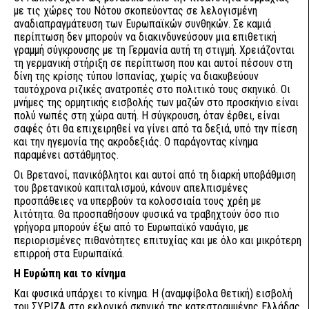
με τις χώρες του Νότου σκοπεύοντας σε λελογισμένη
αναδιαπραγμάτευση των Ευρωπαϊκών συνθηκών. Σε καμιά
περίπτωση δεν μπορούν να διακινδυνεύσουν μια επιθετική
γραμμή σύγκρουσης με τη Γερμανία αυτή τη στιγμή. Χρειάζονται
τη γερμανική στήριξη σε περίπτωση που και αυτοί πέσουν στη
δίνη της κρίσης τύπου Ισπανίας, χωρίς να διακυβεύουν
ταυτόχρονα ριζικές ανατροπές στο πολιτικό τους σκηνικό. Οι
μνήμες της ορμητικής εισβολής των μαζών στο προσκήνιο είναι
πολύ νωπές στη χώρα αυτή. Η σύγκρουση, όταν έρθει, είναι
σαφές ότι θα επιχειρηθεί να γίνει από τα δεξιά, υπό την πίεση
και την ηγεμονία της ακροδεξιάς. Ο παράγοντας κίνημα
παραμένει αστάθμητος.
Οι Βρετανοί, πανικόβλητοι και αυτοί από τη διαρκή υποβάθμιση
του βρετανικού καπιταλισμού, κάνουν απελπισμένες
προσπάθειες να υπερβούν τα κολοσσιαία τους χρέη με
λιτότητα. Θα προσπαθήσουν φυσικά να τραβηχτούν όσο πιο
γρήγορα μπορούν έξω από το Ευρωπαϊκό ναυάγιο, με
περιορισμένες πιθανότητες επιτυχίας και με όλο και μικρότερη
επιρροή στα Ευρωπαϊκά.
Η Ευρώπη και το κίνημα
Και φυσικά υπάρχει το κίνημα. Η (αναμφίβολα θετική) εισβολή
του ΣΥΡΙΖΑ στο εκλογικό σκηνικό της κατεστραμμένης Ελλάδας