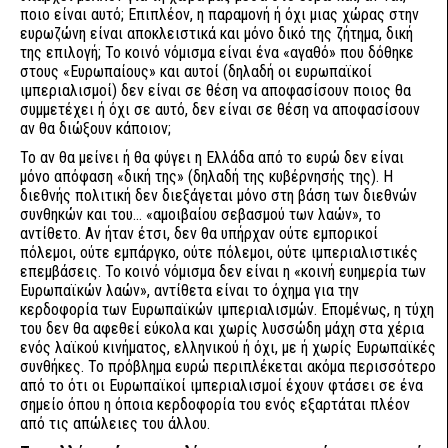
ποιο είναι αυτό; Επιπλέον, η παραμονή ή όχι μιας χώρας στην
ευρωζώνη είναι αποκλειστικά και μόνο δικό της ζήτημα, δική
της επιλογή; Το κοινό νόμισμα είναι ένα «αγαθό» που δόθηκε
στους «Ευρωπαίους» και αυτοί (δηλαδή οι ευρωπαϊκοί
ιμπεριαλισμοί) δεν είναι σε θέση να αποφασίσουν ποιος θα
συμμετέχει ή όχι σε αυτό, δεν είναι σε θέση να αποφασίσουν
αν θα διώξουν κάποιον;
Το αν θα μείνει ή θα φύγει η Ελλάδα από το ευρώ δεν είναι
μόνο απόφαση «δική της» (δηλαδή της κυβέρνησής της). Η
διεθνής πολιτική δεν διεξάγεται μόνο στη βάση των διεθνών
συνθηκών και του... «αμοιβαίου σεβασμού των λαών», το
αντίθετο. Αν ήταν έτσι, δεν θα υπήρχαν ούτε εμπορικοί
πόλεμοι, ούτε εμπάργκο, ούτε πόλεμοι, ούτε ιμπεριαλιστικές
επεμβάσεις. Το κοινό νόμισμα δεν είναι η «κοινή ευημερία των
Ευρωπαϊκών λαών», αντίθετα είναι το όχημα για την
κερδοφορία των Ευρωπαϊκών ιμπεριαλισμών. Επομένως, η τύχη
του δεν θα αφεθεί εύκολα και χωρίς λυσσώδη μάχη στα χέρια
ενός λαϊκού κινήματος, ελληνικού ή όχι, με ή χωρίς Ευρωπαϊκές
συνθήκες. Το πρόβλημα ευρώ περιπλέκεται ακόμα περισσότερο
από το ότι οι Ευρωπαϊκοί ιμπεριαλισμοί έχουν φτάσει σε ένα
σημείο όπου η όποια κερδοφορία του ενός εξαρτάται πλέον
από τις απώλειες του άλλου.