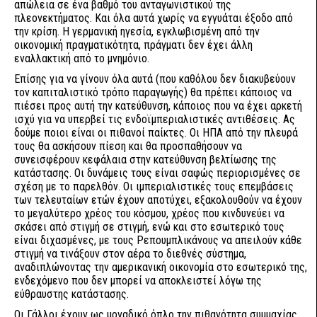
απώλεια σε ένα βαθμό του ανταγωνιστικού της
πλεονεκτήματος. Και όλα αυτά χωρίς να εγγυάται έξοδο από
την κρίση. Η γερμανική ηγεσία, εγκλωβισμένη από την
οικονομική πραγματικότητα, πράγματι δεν έχει άλλη
εναλλακτική από το μνημόνιο.
Επίσης για να γίνουν όλα αυτά (που καθόλου δεν διακυβεύουν
τον καπιταλιστικό τρόπο παραγωγής) θα πρέπει κάποιος να
πιέσει προς αυτή την κατεύθυνση, κάποιος που να έχει αρκετή
ισχύ για να υπερβεί τις ενδοϊμπεριαλιστικές αντιθέσεις. Ας
δούμε ποιοι είναι οι πιθανοί παίκτες. Οι ΗΠΑ από την πλευρά
τους θα ασκήσουν πίεση και θα προσπαθήσουν να
συνεισφέρουν κεφάλαια στην κατεύθυνση βελτίωσης της
κατάστασης. Οι δυνάμεις τους είναι σαφώς περιορισμένες σε
σχέση με το παρελθόν. Οι ιμπεριαλιστικές τους επεμβάσεις
των τελευταίων ετών έχουν αποτύχει, εξακολουθούν να έχουν
το μεγαλύτερο χρέος του κόσμου, χρέος που κινδυνεύει να
σκάσει από στιγμή σε στιγμή, ενώ και στο εσωτερικό τους
είναι διχασμένες, με τους Ρεπουμπλικάνους να απειλούν κάθε
στιγμή να τινάξουν στον αέρα το διεθνές σύστημα,
αναδιπλώνοντας την αμερικανική οικονομία στο εσωτερικό της,
ενδεχόμενο που δεν μπορεί να αποκλειστεί λόγω της
εύθραυστης κατάστασης.
Οι Γάλλοι έχουν ως μοναδικό όπλο την πιθανότητα συμμαχίας