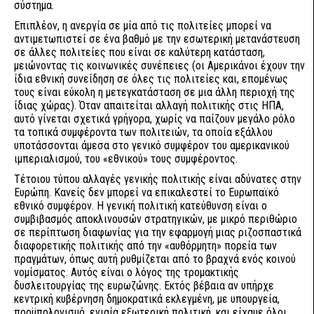
σύστημα.
Επιπλέον, η ανεργία σε μία από τις πολιτείες μπορεί να
αντιμετωπιστεί σε ένα βαθμό με την εσωτερική μετανάστευση
σε άλλες πολιτείες που είναι σε καλύτερη κατάσταση,
μειώνοντας τις κοινωνικές συνέπειες (οι Αμερικάνοι έχουν την
ίδια εθνική συνείδηση σε όλες τις πολιτείες και, επομένως
τους είναι εύκολη η μετεγκατάσταση σε μια άλλη περιοχή της
ίδιας χώρας). Όταν απαιτείται αλλαγή πολιτικής στις ΗΠΑ,
αυτό γίνεται σχετικά γρήγορα, χωρίς να παίζουν μεγάλο ρόλο
τα τοπικά συμφέροντα των πολιτειών, τα οποία εξάλλου
υποτάσσονται άμεσα στο γενικό συμφέρον του αμερικανικού
ιμπεριαλισμού, του «εθνικού» τους συμφέροντος.
Τέτοιου τύπου αλλαγές γενικής πολιτικής είναι αδύνατες στην
Ευρώπη. Κανείς δεν μπορεί να επικαλεστεί το Ευρωπαϊκό
εθνικό συμφέρον. Η γενική πολιτική κατεύθυνση είναι ο
συμβιβασμός αποκλινουσών στρατηγικών, με μικρό περιθώριο
σε περίπτωση διαφωνίας για την εφαρμογή μιας ριζοσπαστικά
διαφορετικής πολιτικής από την «αυθόρμητη» πορεία των
πραγμάτων, όπως αυτή ρυθμίζεται από το βραχνά ενός κοινού
νομίσματος. Αυτός είναι ο λόγος της τρομακτικής
δυσλειτουργίας της ευρωζώνης. Εκτός βέβαια αν υπήρχε
κεντρική κυβέρνηση δημοκρατικά εκλεγμένη, με υπουργεία,
προϋπολογισμό, ενιαία εξωτερική πολιτική, και είχαμε όλοι