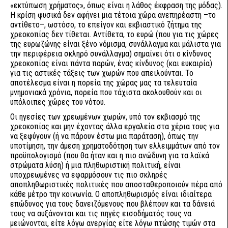
«εκτύπωση χρήματος», όπως είναι η λάθος έκφραση της μόδας).
Η κρίση φυσικά δεν αφήνει μια τέτοια χώρα ανεπηρέαστη –το
αντίθετο–, ωστόσο, το επείγον και εκβιαστικό ζήτημα της
χρεοκοπίας δεν τίθεται. Αντίθετα, το ευρώ (που για τις χώρες
της ευρωζώνης είναι ξένο νόμισμα, συνάλλαγμα και μάλιστα για
την περιφέρεια σκληρό συνάλλαγμα) σημαίνει ότι ο κίνδυνος
χρεοκοπίας είναι πάντα παρών, ένας κίνδυνος (και ευκαιρία)
για τις αστικές τάξεις των χωρών που απειλούνται. Το
αποτέλεσμα είναι η πορεία της χώρας μας τα τελευταία
μνημονιακά χρόνια, πορεία που τάχιστα ακολουθούν και οι
υπόλοιπες χώρες του νότου.
Οι ηγεσίες των χρεωμένων χωρών, υπό τον εκβιασμό της
χρεοκοπίας και μην έχοντας άλλα εργαλεία στα χέρια τους για
να ξεφύγουν (ή να πάρουν έστω μια παράταση), όπως την
υποτίμηση, την άμεση χρηματοδότηση των ελλειμμάτων από τον
προϋπολογισμό (που θα ήταν και η πιο ανώδυνη για τα λαϊκά
στρώματα λύση) ή μια πληθωριστική πολιτική, είναι
υποχρεωμένες να εφαρμόσουν τις πιο σκληρές
αποπληθωριστικές πολιτικές που αποσταθεροποιούν πέρα από
κάθε μέτρο την κοινωνία. Ο αποπληθωρισμός είναι ιδιαίτερα
επώδυνος για τους δανειζόμενους που βλέπουν και τα δάνειά
τους να αυξάνονται και τις πηγές εισοδήματός τους να
μειώνονται, είτε λόγω ανεργίας είτε λόγω πτώσης τιμών στα