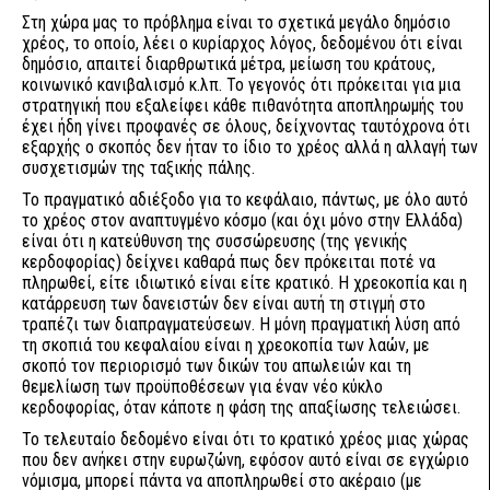
Στη χώρα μας το πρόβλημα είναι το σχετικά μεγάλο δημόσιο
χρέος, το οποίο, λέει ο κυρίαρχος λόγος, δεδομένου ότι είναι
δημόσιο, απαιτεί διαρθρωτικά μέτρα, μείωση του κράτους,
κοινωνικό κανιβαλισμό κ.λπ. Το γεγονός ότι πρόκειται για μια
στρατηγική που εξαλείφει κάθε πιθανότητα αποπληρωμής του
έχει ήδη γίνει προφανές σε όλους, δείχνοντας ταυτόχρονα ότι
εξαρχής ο σκοπός δεν ήταν το ίδιο το χρέος αλλά η αλλαγή των
συσχετισμών της ταξικής πάλης.
Το πραγματικό αδιέξοδο για το κεφάλαιο, πάντως, με όλο αυτό
το χρέος στον αναπτυγμένο κόσμο (και όχι μόνο στην Ελλάδα)
είναι ότι η κατεύθυνση της συσσώρευσης (της γενικής
κερδοφορίας) δείχνει καθαρά πως δεν πρόκειται ποτέ να
πληρωθεί, είτε ιδιωτικό είναι είτε κρατικό. Η χρεοκοπία και η
κατάρρευση των δανειστών δεν είναι αυτή τη στιγμή στο
τραπέζι των διαπραγματεύσεων. Η μόνη πραγματική λύση από
τη σκοπιά του κεφαλαίου είναι η χρεοκοπία των λαών, με
σκοπό τον περιορισμό των δικών του απωλειών και τη
θεμελίωση των προϋποθέσεων για έναν νέο κύκλο
κερδοφορίας, όταν κάποτε η φάση της απαξίωσης τελειώσει.
Το τελευταίο δεδομένο είναι ότι το κρατικό χρέος μιας χώρας
που δεν ανήκει στην ευρωζώνη, εφόσον αυτό είναι σε εγχώριο
νόμισμα, μπορεί πάντα να αποπληρωθεί στο ακέραιο (με