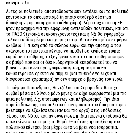
ακίνητα κ.λπ.
Αυτές οι πολιτικές αποσταθεροποιούν εντέλει και το πολιτικό
κέντρο και το δικομματισμό (ή όποιο σταθερό σύστημα
διακυβέρνησης υπάρχει σε κάθε χώρα). Λέμε συχνά ότι η ΕΕ
ήταν πρόσχημα για την εφαρμογή αντιλαϊκών πολιτικών, και ότι
το ΠΑΣΟΚ (ειδικά οι εκσυγχρονιστές) και η ΝΔ θα εφάρμοζαν
τελικά τα ίδια μέτρα και χωρίς αυτήν. Αυτό είναι μόνο εν μέρει
αλήθεια. Η πίεση από το σκληρό ευρώ και την αποτυχία του
ανάγκασε το πολιτικό κέντρο να προβεί σε κινήσεις χωρίς
καμιά αντιστάθμιση, το ξεγύμνωσε και το αποσταθεροποίησε
σε βαθμό που και οι δύο κυβερνητικοί εκπρόσωποί του να
βιώνουν μια άνευ προηγουμένου κρίση, κρίση που θα
καθυστερούσε αρκετά να συμβεί (και πιθανόν να είχε και
διαφορετικό χαρακτήρα) αν δεν υπήρχε ο βραχνάς του ευρώ.
Το κάψιμο Παπανδρέου, Βενιζέλου και Σαμαρά δεν θα είχε
συμβεί μέσα σε λίγους μόνο μήνες αν είχε εφαρμοστεί μια πιο
ήπια πολιτική, λ.χ. υποτιμήσεων και πληθωρισμού. Την ίδια
πορεία διάλυσης του πολιτικού κέντρου και του δικομματισμού
βλέπουμε να εξελίσσεται (αν και πιο αργά) στις υπόλοιπες
χώρες του Νότου και, αν συνεχίσει, η ίδια πορεία σταδιακά θα
επεκτείνεται και προς το Βορά. Εντούτοις, η απαξίωση του
πολιτικού κέντρου (και μέχρι αυτό να βρει νέα ισορροπία,
ενδεχομένως πολύ πιο αυταρχική) σημαίνει ότι μια τέτοια