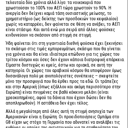
τελευταία δύο χρόνια αλλά λίγο: τα νοικοκυριά που
χρωστούσαν το 100% του ΑΕΠ τώρα χρωστούν το 90%. Η
ανεργία δεν δείχνει καμιά τάση ουσιαστικής μείωσης, το
χρηματιστήριο (ως δείκτης των προσδοκιών του κεφαλαίου)
χωρίς να καταρρέει, δεν φαίνεται σε θέση να ανέβει, το ΑΕΠ
είναι στάσιμο. Και αυτά ενώ μια σειρά από άλλες φούσκες
κινδυνεύουν να σκάσουν από στιγμή σε στιγμή.
Ήδη φαίνεται ότι στη γιγαντιαία διεθνή φούσκα έχει ξεκινήσει
το σκάσιμο στις τιμές εμπορευμάτων, σκάσιμο που θα γίνεται
για χρόνια και θα είναι ιδιαίτερα επώδυνο για τις χώρες του
τρίτου κόσμου και όσες δεν έχουν κάποια διατροφική επάρκεια.
Είμαστε δυστυχώς κι εμείς, έστω και οριακά, σε αυτή την
κατηγορία. Οι χώρες του αραβικού κόσμου θα υποφέρουν όμως
δυσανάλογα πολύ με ανυπολόγιστες συνέπειες – σκεφτείτε
μόνο την προσφυγιά που θα έρθει προς τα εδώ. Οι τράπεζες
και στην Αμερική (όπως εξάλλου και ακόμη περισσότερο στην
Ευρώπη) είναι πνιγμένες σε βαθύ κόκκινο μελάνι (είναι
χρεοκοπημένες, αφού τα δάνεια που έχουν δώσει δεν θα
αποπληρωθούν). Η αστάθεια δεν έχει τέλος.
Αλλά η μεγαλύτερη από όλες αυτή τη στιγμή ανησυχία των
Αμερικανών είναι η Ευρώπη. Οι προειδοποιήσεις Ομπάμα στο
G8 είχαν ως στόχο τη Γερμανία που αδυνατεί να αναλάβει τις
ευθύνες οι οποίες της αντιστοιχούν για τη σταθερότητα του