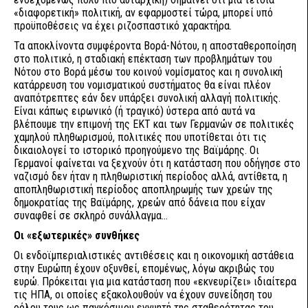
«διαφορετική» πολιτική, αν εφαρμοστεί τώρα, μπορεί υπό
προϋποθέσεις να έχει ριζοσπαστικό χαρακτήρα.
Τα αποκλίνοντα συμφέροντα Βορά-Νότου, η αποσταθεροποίηση
στο πολιτικό, η σταδιακή επέκταση των προβλημάτων του
Νότου στο Βορά μέσω του κοινού νομίσματος και η συνολική
κατάρρευση του νομισματικού συστήματος θα είναι πλέον
αναπότρεπτες εάν δεν υπάρξει συνολική αλλαγή πολιτικής.
Είναι κάπως ειρωνικό (ή τραγικό) ύστερα από αυτά να
βλέπουμε την επιμονή της ΕΚΤ και των Γερμανών σε πολιτικές
χαμηλού πληθωρισμού, πολιτικές που υποτίθεται ότι τις
δικαιολογεί το ιστορικό προηγούμενο της Βαϊμάρης. Οι
Γερμανοί φαίνεται να ξεχνούν ότι η κατάσταση που οδήγησε στο
ναζισμό δεν ήταν η πληθωριστική περίοδος αλλά, αντίθετα, η
αποπληθωριστική περίοδος αποπληρωμής των χρεών της
δημοκρατίας της Βαϊμάρης, χρεών από δάνεια που είχαν
συναφθεί σε σκληρό συνάλλαγμα...
Οι «εξωτερικές» συνθήκες
Οι ενδοϊμπεριαλιστικές αντιθέσεις και η οικονομική αστάθεια
στην Ευρώπη έχουν οξυνθεί, επομένως, λόγω ακριβώς του
ευρώ. Πρόκειται για μια κατάσταση που «εκνευρίζει» ιδιαίτερα
τις ΗΠΑ, οι οποίες εξακολουθούν να έχουν συνείδηση του
ρόλου τους ως παγκόσμιου εγγυητή της σταθερότητας του