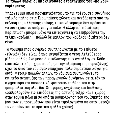
Τα πολλά ευρώ: οι αποκλίνουσες στρατηγικές του «κοινού»
νομίσματος
Υπάρχει μια απλή πραγματικότητα: υπό τις τρέχουσες συνθήκες
ταξικής πάλης στις Ευρωπαϊκές χώρες και ανεξάρτητα από την
έκβαση της ελληνικής κρίσης, το κοινό νόμισμα δεν πρόκειται
να συνεχίσει να υπάρχει για πολύ. Η ελληνική «ιδιαίτερη
περίπτωση» μπορεί μόνο να επιταχύνει ή να επιβραδύνει την
τελική κατάληξη – πολλώ δε μάλλον που καθόλου ιδιαίτερη δεν
είναι.
Το νόμισμα (που συνήθως συμπληρώνεται με το επίθετο
«εθνικό») δεν είναι, όπως ισχυρίζεται ο νεοφιλελεύθερος
μύθος, απλώς ένα μέσο διευκόλυνσης των ανταλλαγών. Κάθε
καπιταλιστικός σχηματισμός (με την εξαίρεση της ευρωζώνης)
έχει το δικό του νόμισμα• υπάρχουν πολύ σημαντικοί λόγοι για
αυτό. Μεταξύ πολλών άλλων, το νόμισμα συμπυκνώνει το
επίπεδο ανάπτυξης των παραγωγικών δυνάμεων σε αυτόν το
σχηματισμό και ουσιαστικά «μετράει» τη θέση του στην
ιμπεριαλιστική αλυσίδα. Οι αγορές, εγχώριες και διεθνείς,
«βαθμολογούν» τις επιδόσεις της αστικής τάξης κάθε χώρας
στην ταξική πάλη μέσα από τη βαθμολόγηση του νομίσματός της
(και των εμπορευμάτων που είναι τιμολογημένα σε αυτό, μεταξύ
των οποίων και το κρατικό ή άλλο χρέος).