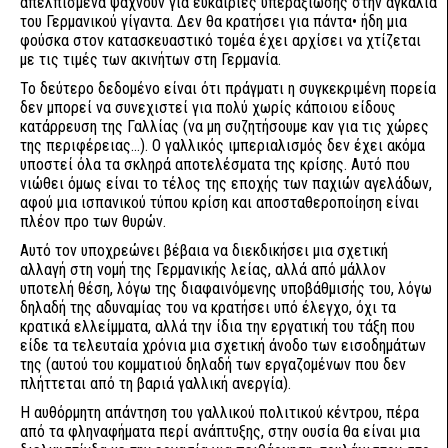
απελπισμένα ψάχνουν για ευκαιρίες υπεραξίωσης στην αγκαλιά
του Γερμανικού γίγαντα. Δεν θα κρατήσει για πάντα• ήδη μια
φούσκα στον κατασκευαστικό τομέα έχει αρχίσει να χτίζεται
με τις τιμές των ακινήτων στη Γερμανία.
Το δεύτερο δεδομένο είναι ότι πράγματι η συγκεκριμένη πορεία
δεν μπορεί να συνεχιστεί για πολύ χωρίς κάποιου είδους
κατάρρευση της Γαλλίας (να μη συζητήσουμε καν για τις χώρες
της περιφέρειας...). Ο γαλλικός ιμπεριαλισμός δεν έχει ακόμα
υποστεί όλα τα σκληρά αποτελέσματα της κρίσης. Αυτό που
νιώθει όμως είναι το τέλος της εποχής των παχιών αγελάδων,
αφού μια ισπανικού τύπου κρίση και αποσταθεροποίηση είναι
πλέον προ των θυρών.
Αυτό τον υποχρεώνει βέβαια να διεκδικήσει μια σχετική
αλλαγή στη νομή της Γερμανικής λείας, αλλά από μάλλον
υποτελή θέση, λόγω της διαφαινόμενης υποβάθμισής του, λόγω
δηλαδή της αδυναμίας του να κρατήσει υπό έλεγχο, όχι τα
κρατικά ελλείμματα, αλλά την ίδια την εργατική του τάξη που
είδε τα τελευταία χρόνια μια σχετική άνοδο των εισοδημάτων
της (αυτού του κομματιού δηλαδή των εργαζομένων που δεν
πλήττεται από τη βαριά γαλλική ανεργία).
Η αυθόρμητη απάντηση του γαλλικού πολιτικού κέντρου, πέρα
από τα φληναφήματα περί ανάπτυξης, στην ουσία θα είναι μια