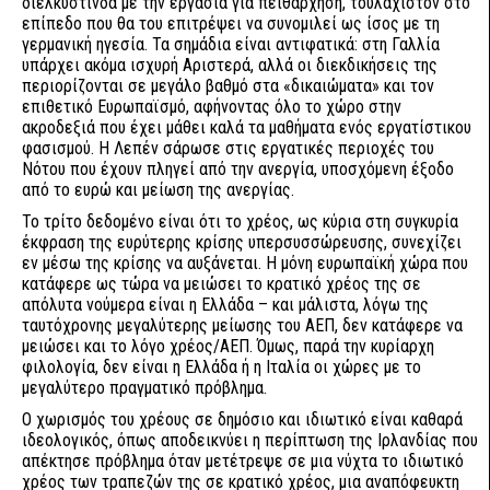
διελκυστίνδα με την εργασία για πειθάρχηση, τουλάχιστον στο
επίπεδο που θα του επιτρέψει να συνομιλεί ως ίσος με τη
γερμανική ηγεσία. Τα σημάδια είναι αντιφατικά: στη Γαλλία
υπάρχει ακόμα ισχυρή Αριστερά, αλλά οι διεκδικήσεις της
περιορίζονται σε μεγάλο βαθμό στα «δικαιώματα» και τον
επιθετικό Ευρωπαϊσμό, αφήνοντας όλο το χώρο στην
ακροδεξιά που έχει μάθει καλά τα μαθήματα ενός εργατίστικου
φασισμού. Η Λεπέν σάρωσε στις εργατικές περιοχές του
Νότου που έχουν πληγεί από την ανεργία, υποσχόμενη έξοδο
από το ευρώ και μείωση της ανεργίας.
Το τρίτο δεδομένο είναι ότι το χρέος, ως κύρια στη συγκυρία
έκφραση της ευρύτερης κρίσης υπερσυσσώρευσης, συνεχίζει
εν μέσω της κρίσης να αυξάνεται. Η μόνη ευρωπαϊκή χώρα που
κατάφερε ως τώρα να μειώσει το κρατικό χρέος της σε
απόλυτα νούμερα είναι η Ελλάδα – και μάλιστα, λόγω της
ταυτόχρονης μεγαλύτερης μείωσης του ΑΕΠ, δεν κατάφερε να
μειώσει και το λόγο χρέος/ΑΕΠ. Όμως, παρά την κυρίαρχη
φιλολογία, δεν είναι η Ελλάδα ή η Ιταλία οι χώρες με το
μεγαλύτερο πραγματικό πρόβλημα.
Ο χωρισμός του χρέους σε δημόσιο και ιδιωτικό είναι καθαρά
ιδεολογικός, όπως αποδεικνύει η περίπτωση της Ιρλανδίας που
απέκτησε πρόβλημα όταν μετέτρεψε σε μια νύχτα το ιδιωτικό
χρέος των τραπεζών της σε κρατικό χρέος, μια αναπόφευκτη