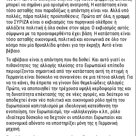
μπορεί να σημάνει μια ορισμένη ανατροπή; Η κατάσταση είναι
τόσο ασταθής που παραδόξως η απάντηση είναι ναι. Αλλά υπό
πολλές, πάρα πολλές προϋποθέσεις. Πρώτα απ’ όλα, η γραμμή
του ΣΥΡΙΖΑ είναι ο εκβιασμός του πυρηνικού ολέθρου: ή
αλλάζετε πολιτική ή όλα σκάνε στον αέρα. Ο εκβιασμός αυτός
σύμφωνα με τα προαναφερθέντα έχει βάση. Η κατάσταση είναι
τόσο ασταθής οικονομικά, πολιτικά και κοινωνικά σε όλο τον
κόσμο που μία θρυαλλίδα φτάνει για την έκρηξη. Αυτό είναι
βέβαιο.
Το αβέβαιο είναι η απάντηση που θα δοθεί. Και αυτό γιατί οι
πιθανότητες της αλλαγής πλεύσης στο Ευρωπαϊκό επίπεδο
περιορίζονται σημαντικά από την κατάσταση αυτή τη στιγμή: η
Γερμανία είναι δύσκολο να συναινέσει σε μια τέτοια αλλαγή. Για
να το κάνει, θα έπρεπε να γίνουν δύο θεμελιώδεις αλλαγές.
Πρώτο, να αποποιηθεί την τρέχουσα υψηλή κερδοφορία της και
τη δυνατότητα επέκτασής της σε νέες αγορές, και δεύτερο να
αποδεχτεί έναν νέο πολιτικό και οικονομικό ρόλο ηγέτη του
Ευρωπαϊκού καπιταλισμού με ιδεολογική κατεύθυνση την
ενοποίηση, τον Ευρωπαϊσμό, την «αλληλεγγύη» κ.λπ., ρόλο
ιδιαίτερα δύσκολο να δεχτούν οι υπόλοιποι Ευρωπαίοι και
οικονομικά αδύνατο να υποστηρίξει μόνη της η Γερμανική
μηχανή.