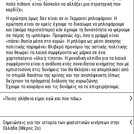
πολύ πιθανό: είναι δύσκολο να αλλάξει μια στρατηγική που
κερδίζει.
Η ερώτηση όμως δεν είναι αν οι Γερμανοί μπλοφάρουν. Η
ερώτηση είναι αν εμείς έχουμε το δικαίωμα να μπλοφάρουμε
και (ακόμα περισσότερο) εάν έχουμε τη δυνατότητα να φέρουμε
σε πέρας τη «μπλόφα». Προφανώς όχι, όσο η γραμμή είναι
«πάσει θυσία μέσα στο ευρώ». Η μπλόφα ως μέσο άσκησης
πολιτικής παραμένει θλιβερό προνόμιο της αστικής πολιτικής
που θεωρεί τα λαϊκά συμφέροντα ως μάρκα σε ένα
χαρτοπαίγνιο «όλα ή τίποτα». Η μοναδική ελπίδα για τα λαϊκά
συμφέροντα είναι η ανάδυση ενός συνειδητού κινήματος που με
εμπιστοσύνη στις δυνάμεις του θα θελήσει να απεμπλακεί από
το σπιράλ θανάτου της κρίσης και την αναπόφευκτη (όπως
δείχνουν τα πράγματα) διάλυση της ευρωζώνης.
Έχουμε το κουράγιο και τις δυνάμεις να το επιχειρήσουμε;
«Ποιος αλήθεια είμαι εγώ και που πάω;»
Σημειώσεις για την ιστορία των φασιστικών κινήσεων στην
Ελλάδα (Μέρος 2ο)