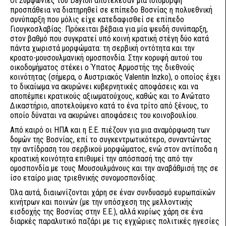
Οι Συμφωνίες του Dayton αποτέλεσαν μια ιδιόμορφη
προσπάθεια να διατηρηθεί σε επίπεδο Βοσνίας η πολυεθνική
συνύπαρξη που μόλις είχε κατεδαφισθεί σε επίπεδο
Γιουγκοσλαβίας. Πρόκειται βέβαια για μία ψευδή συνύπαρξη,
στον βαθμό που συγκρατεί υπό κοινή κρατική στέγη δύο κατά
πάντα χωριστά μορφώματα: τη σερβική οντότητα και την
κροατο-μουσουλμανική ομοσπονδία. Στην κορυφή αυτού του
οικοδομήματος στέκει ο Ύπατος Αρμοστής της διεθνούς
κοινότητας (σήμερα, ο Αυστριακός Valentin Inzko), ο οποίος έχει
το δικαίωμα να ακυρώνει κυβερνητικές αποφάσεις και να
αποπέμπει κρατικούς αξιωματούχους, καθώς και το Ανώτατο
Δικαστήριο, αποτελούμενο κατά το ένα τρίτο από ξένους, το
οποίο δύναται να ακυρώνει αποφάσεις του κοινοβουλίου.
Από καιρό οι ΗΠΑ και η Ε.Ε. πιέζουν για μια αναμόρφωση των
δομών της Βοσνίας, επί το συγκεντρωτικότερο, συναντώντας
την αντίδραση του σερβικού μορφώματος, ενώ στον αντίποδα η
κροατική κοινότητα επιθυμεί την απόσπασή της από την
ομοσπονδία με τους Μουσουλμάνους και την αναβάθμισή της σε
ίσο εταίρο μιας τριεθνικής συνομοσπονδίας.
Όλα αυτά, διαιωνίζονται χάρη σε έναν συνδυασμό ευρωπαϊκών
κινήτρων και ποινών (με την υπόσχεση της μελλοντικής
εισδοχής της Βοσνίας στην Ε.Ε.), αλλά κυρίως χάρη σε ένα
διαρκές παραλυτικό παζάρι με τις εγχώριες πολιτικές ηγεσίες