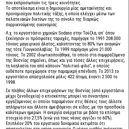
που εκπροσωπούν τις τρεις κοινότητες.
Το αποτέλεσμα είναι η δημιουργία μίας αμετακίνητης και
προνομιούχου πολιτικής τάξης, η οποία ελέγχει μέσω των
πελατειακών δικτύων της το σύνολο της διαρκώς
συρρικνούμενης οικονομίας.
Λ.χ. το εργοστάσιο χημικών Sodaso στην Τούζλα, απ΄ όπου
ξεκίνησαν οι πρόσφατες ταραχές, παρήγαγε το 1991 208.000
τόνους μαγειρικού άλατος, καλύπτοντας το 80% των αναγκών
της τότε Γιουγκοσλαβίας. Το 1999 παρήγαγε μόνο 21.000
τόνους. Το 2002 ιδιωτικοποιήθηκε, το οποίο στα συμφραζόμενα
της Βοσνίας σημαίνει, όπως και για τόσες άλλες επιχειρήσεις,
τη λεηλασία του από κάποιον “πολιτικό φίλο”, ο οποίος
ουδέποτε προχώρησε στην παραμικρή επένδυση. Το 2013 το
εργοστάσιο απασχολούσε μόλις 422 άτομα, έναντι 2.500 το
1998.
Σε πλήθος άλλων επιχειρήσεων της Βοσνίας (από εργοστάσια
μέχρι ξενοδοχεία) ο επισκέπτης μπορεί να συναντήσει
εργαζόμενους οι οποίοι παραμένουν στις θέσεις τους άλλοτε
απλήρωτοι και άλλοτε αμειβόμενοι σε είδος, με την προσδοκία
καλύτερων ημερών. Η ανεργία ανέρχεται με βάση τα επίσημα
στοιχεία στο 27,5% (ενώ για τους νέους αγγίζει το 60%).
Επιπλέον 20% του εργατικού δυναμικού εκτιμάται ότι
απασχολείται στη μαύρη οικονομία. Ο μέσος μισθός ανέρχεται