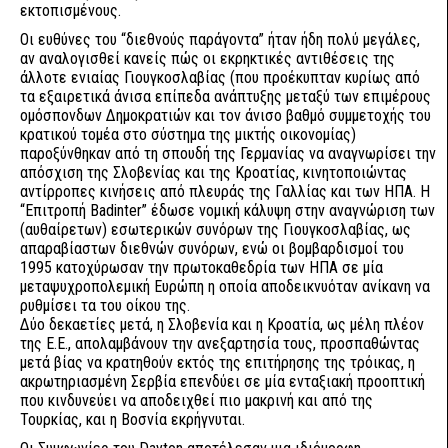
εκτοπισμένους.
Οι ευθύνες του “διεθνούς παράγοντα” ήταν ήδη πολύ μεγάλες,
αν αναλογισθεί κανείς πώς οι εκρηκτικές αντιθέσεις της
άλλοτε ενιαίας Γιουγκοσλαβίας (που προέκυπταν κυρίως από
τα εξαιρετικά άνισα επίπεδα ανάπτυξης μεταξύ των επιμέρους
ομόσπονδων Δημοκρατιών και τον άνισο βαθμό συμμετοχής του
κρατικού τομέα στο σύστημα της μικτής οικονομίας)
παροξύνθηκαν από τη σπουδή της Γερμανίας να αναγνωρίσει την
απόσχιση της Σλοβενίας και της Κροατίας, κινητοποιώντας
αντίρροπες κινήσεις από πλευράς της Γαλλίας και των ΗΠΑ. Η
“Επιτροπή Badinter” έδωσε νομική κάλυψη στην αναγνώριση των
(αυθαίρετων) εσωτερικών συνόρων της Γιουγκοσλαβίας, ως
απαραβίαστων διεθνών συνόρων, ενώ οι βομβαρδισμοί του
1995 κατοχύρωσαν την πρωτοκαθεδρία των ΗΠΑ σε μία
μεταψυχροπολεμική Ευρώπη η οποία αποδεικνυόταν ανίκανη να
ρυθμίσει τα του οίκου της.
Δύο δεκαετίες μετά, η Σλοβενία και η Κροατία, ως μέλη πλέον
της Ε.Ε., απολαμβάνουν την ανεξαρτησία τους, προσπαθώντας
μετά βίας να κρατηθούν εκτός της επιτήρησης της τρόικας, η
ακρωτηριασμένη Σερβία επενδύει σε μία ενταξιακή προοπτική
που κινδυνεύει να αποδειχθεί πιο μακρινή και από της
Τουρκίας, και η Βοσνία εκρήγνυται.