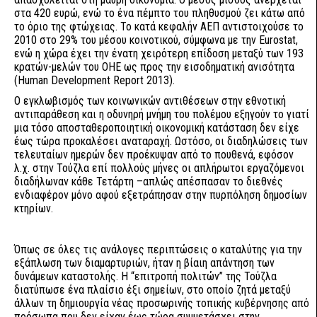
στα 420 ευρώ, ενώ το ένα πέμπτο του πληθυσμού ζει κάτω από
το όριο της φτώχειας. Το κατά κεφαλήν ΑΕΠ αντιστοιχούσε το
2010 στο 29% του μέσου κοινοτικού, σύμφωνα με την Eurostat,
ενώ η χώρα έχει την ένατη χειρότερη επίδοση μεταξύ των 193
κρατών-μελών του ΟΗΕ ως προς την εισοδηματική ανισότητα
(Human Development Report 2013).
Ο εγκλωβισμός των κοινωνικών αντιθέσεων στην εθνοτική
αντιπαράθεση και η οδυνηρή μνήμη του πολέμου εξηγούν το γιατί
μια τόσο αποσταθεροποιητική οικονομική κατάσταση δεν είχε
έως τώρα προκαλέσει αναταραχή. Ωστόσο, οι διαδηλώσεις των
τελευταίων ημερών δεν προέκυψαν από το πουθενά, εφόσον
λ.χ. στην Τούζλα επί πολλούς μήνες οι απλήρωτοι εργαζόμενοι
διαδήλωναν κάθε Τετάρτη –απλώς απέσπασαν το διεθνές
ενδιαφέρον μόνο αφού εξετράπησαν στην πυρπόληση δημοσίων
κτηρίων.
Όπως σε όλες τις ανάλογες περιπτώσεις ο καταλύτης για την
εξάπλωση των διαμαρτυριών, ήταν η βίαιη απάντηση των
δυνάμεων καταστολής. Η “επιτροπή πολιτών” της Τούζλα
διατύπωσε ένα πλαίσιο έξι σημείων, στο οποίο ζητά μεταξύ
άλλων τη δημιουργία νέας προσωρινής τοπικής κυβέρνησης από
πρόσωπα που δεν είχαν έως τώρα συμμετάσχει στην