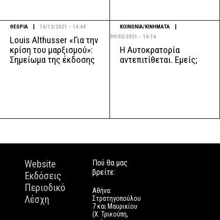
|
|
ΘΕΩΡΙΑ
16/12/2021 - 14:44
ΚΟΙΝΩΝΙΑ/ΚΙΝΗΜΑΤΑ
09/02/2021 - 16:16
Louis Althusser «Για την
Η Αυτοκρατορία
κρίση του μαρξισμού»:
αντεπιτίθεται. Εμείς;
Σημείωμα της έκδοσης
Website
Πού θα μας
βρείτε:
Εκδόσεις
Περιοδικό
Αθήνα:
Λέσχη
Στρατηγοπούλου
7 και Μαυρικίου
(Χ. Τρικούπη,