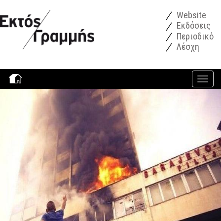
Παράκαμψη προς το κυρίως περιεχόμενο
Website
Εκδόσεις
Περιοδικό
Λέσχη
Toggle
navigati