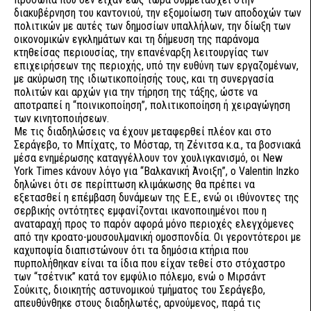
διακυβέρνηση του καντονιού, την εξομοίωση των αποδοχών των
πολιτικών με αυτές των δημοσίων υπαλλήλων, την δίωξη των
οικονομικών εγκλημάτων και τη δήμευση της παράνομα
κτηθείσας περιουσίας, την επανέναρξη λειτουργίας των
επιχειρήσεων της περιοχής, υπό την ευθύνη των εργαζομένων,
με ακύρωση της ιδιωτικοποίησής τους, και τη συνεργασία
πολιτών και αρχών για την τήρηση της τάξης, ώστε να
αποτραπεί η “ποινικοποίηση”, πολιτικοποίηση ή χειραγώγηση
των κινητοποιήσεων.
Με τις διαδηλώσεις να έχουν μεταφερθεί πλέον και στο
Σεράγεβο, το Μπίχατς, το Μόσταρ, τη Ζένιτσα κ.α., τα βοσνιακά
μέσα ενημέρωσης καταγγέλλουν τον χουλιγκανισμό, οι New
York Times κάνουν λόγο για “Βαλκανική Άνοιξη”, ο Valentin Inzko
δηλώνει ότι σε περίπτωση κλιμάκωσης θα πρέπει να
εξετασθεί η επέμβαση δυνάμεων της Ε.Ε., ενώ οι ιθύνοντες της
σερβικής οντότητες εμφανίζονται ικανοποιημένοι που η
αναταραχή προς το παρόν αφορά μόνο περιοχές ελεγχόμενες
από την κροατο-μουσουλμανική ομοσπονδία. Οι γεροντότεροι με
καχυποψία διαπιστώνουν ότι τα δημόσια κτήρια που
πυρπολήθηκαν είναι τα ίδια που είχαν τεθεί στο στόχαστρο
των “τσέτνικ” κατά τον εμφύλιο πόλεμο, ενώ ο Μιρσάντ
Σούκιτς, διοικητής αστυνομικού τμήματος του Σεράγεβο,
απευθύνθηκε στους διαδηλωτές, αρνούμενος, παρά τις