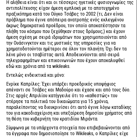
Η αλήθεια είναι ότι και οι τέσσερις ηγετικές φυσιογνωμίες της
αντιπολίτευσης είχαν άμεση εμπλοκή με το αποτυχημένο
πραξικόπημα κατά του Ούγκο Τσάβες το 2002 (τι; Δεν είναι
πρόβλημα που έγινε απόπειρα ανατροπής ενός εκλεγμένου
άκρως δημοκρατικά προέδρου, τον οποίο αποκατέστησαν τα
πλήθη του κόσμου που ξεχύθηκαν στους δρόμους;) και έχουν
άμεση σχέση με σειρά ιδρυμάτων που χρησιμοποιούνται από
την Ουάσινγκτον και τις μυστικές της υπηρεσίες για να
χρηματοδοτούνται ημέτεροι σε όλον τον πλανήτη. Όχι δεν τα
λένε μόνο οι τσαβίστας αυτά. Αποδεικνύονται από σειρά
τηλεγραφημάτων και επικοινωνιών που έχουν αποκαλυφθεί
εδώ και χρόνια από τα wikileaks.
Εντελώς ενδεικτικά και μόνο:
Ενρίκε Καπρίλες: Έχει υπάρξει προεδρικός υποψήφιος
απέναντι σε Τσάβες και Μαδούρο και έχασε και από τους δύο.
Στις αρχές Απριλίου κατήγγειλε ότι το «καθεστώς» του
στέρησε τα πολιτικά του δικαιώματα για 15 χρόνια,
παραλείποντας να διευκρινίσει ότι αυτό έγινε λόγω καταδίκης
του για κακοδιαχείριση και υπεξαίρεση δημοσίου χρήματος από
τη θέση του κυβερνήτη του κρατιδίου Μιράντα.
Σύμφωνα με τα υπάρχοντα στοιχεία που επιβεβαιώνονται από
τα έγγραφα που δημοσιοποίησε το Wikileaks, ο Καπρίλες είχε