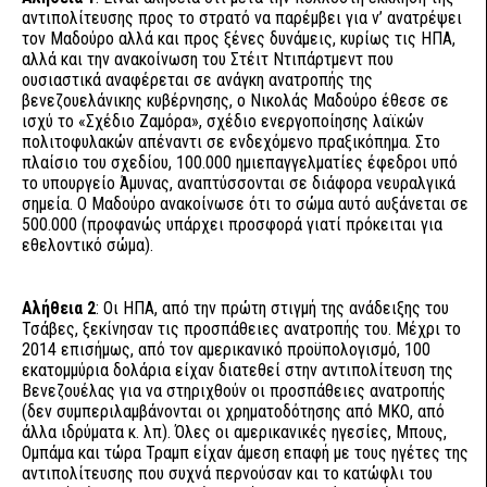
αντιπολίτευσης προς το στρατό να παρέμβει για ν’ ανατρέψει
τον Μαδούρο αλλά και προς ξένες δυνάμεις, κυρίως τις ΗΠΑ,
αλλά και την ανακοίνωση του Στέιτ Ντιπάρτμεντ που
ουσιαστικά αναφέρεται σε ανάγκη ανατροπής της
βενεζουελάνικης κυβέρνησης, ο Νικολάς Μαδούρο έθεσε σε
ισχύ το «Σχέδιο Ζαμόρα», σχέδιο ενεργοποίησης λαϊκών
πολιτοφυλακών απέναντι σε ενδεχόμενο πραξικόπημα. Στο
πλαίσιο του σχεδίου, 100.000 ημιεπαγγελματίες έφεδροι υπό
το υπουργείο Άμυνας, αναπτύσσονται σε διάφορα νευραλγικά
σημεία. Ο Μαδούρο ανακοίνωσε ότι το σώμα αυτό αυξάνεται σε
500.000 (προφανώς υπάρχει προσφορά γιατί πρόκειται για
εθελοντικό σώμα).
Αλήθεια 2
: Οι ΗΠΑ, από την πρώτη στιγμή της ανάδειξης του
Τσάβες, ξεκίνησαν τις προσπάθειες ανατροπής του. Μέχρι το
2014 επισήμως, από τον αμερικανικό προϋπολογισμό, 100
εκατομμύρια δολάρια είχαν διατεθεί στην αντιπολίτευση της
Βενεζουέλας για να στηριχθούν οι προσπάθειες ανατροπής
(δεν συμπεριλαμβάνονται οι χρηματοδότησης από ΜΚΟ, από
άλλα ιδρύματα κ. λπ). Όλες οι αμερικανικές ηγεσίες, Μπους,
Ομπάμα και τώρα Τραμπ είχαν άμεση επαφή με τους ηγέτες της
αντιπολίτευσης που συχνά περνούσαν και το κατώφλι του