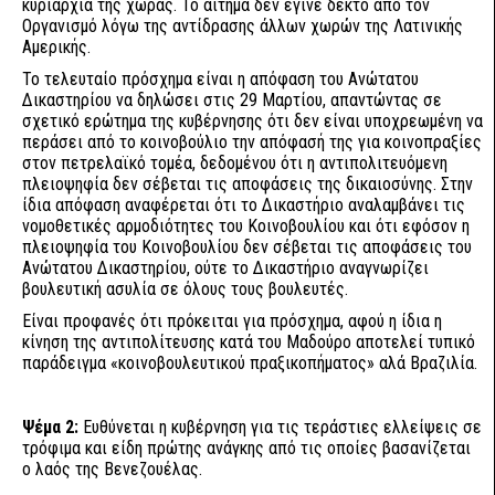
κυριαρχία της χώρας. Το αίτημα δεν έγινε δεκτό από τον
Οργανισμό λόγω της αντίδρασης άλλων χωρών της Λατινικής
Αμερικής.
Το τελευταίο πρόσχημα είναι η απόφαση του Ανώτατου
Δικαστηρίου να δηλώσει στις 29 Μαρτίου, απαντώντας σε
σχετικό ερώτημα της κυβέρνησης ότι δεν είναι υποχρεωμένη να
περάσει από το κοινοβούλιο την απόφασή της για κοινοπραξίες
στον πετρελαϊκό τομέα, δεδομένου ότι η αντιπολιτευόμενη
πλειοψηφία δεν σέβεται τις αποφάσεις της δικαιοσύνης. Στην
ίδια απόφαση αναφέρεται ότι το Δικαστήριο αναλαμβάνει τις
νομοθετικές αρμοδιότητες του Κοινοβουλίου και ότι εφόσον η
πλειοψηφία του Κοινοβουλίου δεν σέβεται τις αποφάσεις του
Ανώτατου Δικαστηρίου, ούτε το Δικαστήριο αναγνωρίζει
βουλευτική ασυλία σε όλους τους βουλευτές.
Είναι προφανές ότι πρόκειται για πρόσχημα, αφού η ίδια η
κίνηση της αντιπολίτευσης κατά του Μαδούρο αποτελεί τυπικό
παράδειγμα «κοινοβουλευτικού πραξικοπήματος» αλά Βραζιλία.
Ψέμα 2:
Ευθύνεται η κυβέρνηση για τις τεράστιες ελλείψεις σε
τρόφιμα και είδη πρώτης ανάγκης από τις οποίες βασανίζεται
ο λαός της Βενεζουέλας.