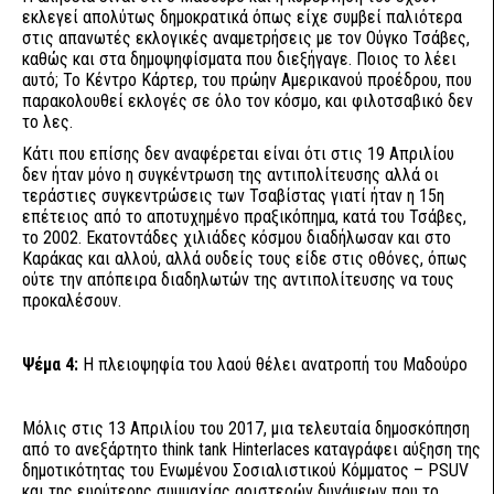
εκλεγεί απολύτως δημοκρατικά όπως είχε συμβεί παλιότερα
στις απανωτές εκλογικές αναμετρήσεις με τον Ούγκο Τσάβες,
καθώς και στα δημοψηφίσματα που διεξήγαγε. Ποιος το λέει
αυτό; Το Κέντρο Κάρτερ, του πρώην Αμερικανού προέδρου, που
παρακολουθεί εκλογές σε όλο τον κόσμο, και φιλοτσαβικό δεν
το λες.
Κάτι που επίσης δεν αναφέρεται είναι ότι στις 19 Απριλίου
δεν ήταν μόνο η συγκέντρωση της αντιπολίτευσης αλλά οι
τεράστιες συγκεντρώσεις των Τσαβίστας γιατί ήταν η 15η
επέτειος από το αποτυχημένο πραξικόπημα, κατά του Τσάβες,
το 2002. Εκατοντάδες χιλιάδες κόσμου διαδήλωσαν και στο
Καράκας και αλλού, αλλά ουδείς τους είδε στις οθόνες, όπως
ούτε την απόπειρα διαδηλωτών της αντιπολίτευσης να τους
προκαλέσουν.
Ψέμα 4:
Η πλειοψηφία του λαού θέλει ανατροπή του Μαδούρο
Μόλις στις 13 Απριλίου του 2017, μια τελευταία δημοσκόπηση
από το ανεξάρτητο think tank Hinterlaces καταγράφει αύξηση της
δημοτικότητας του Ενωμένου Σοσιαλιστικού Κόμματος – PSUV
και της ευρύτερης συμμαχίας αριστερών δυνάμεων που το