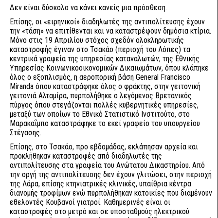
Δεν είναι δύσκολο να κάνει κανείς μια πρόσθεση.
Επίσης, οι «ειρηνικοί» διαδηλωτές της αντιπολίτευσης έχουν
την «τάση» να επιτίθενται και να καταστρέφουν δημόσια κτίρια.
Μόνο στις 19 Απριλίου στόχος σχεδόν ολοκληρωτικής
καταστροφής έγιναν στο Τσακάο (περιοχή του Λόπες) τα
κεντρικά γραφεία της υπηρεσίας καταναλωτών, της Εθνικής
Υπηρεσίας Κοινωνικοοικονομικών Δικαιωμάτων, όπου κλάπηκε
όλος ο εξοπλισμός, η αεροπορική βάση General Francisco
Miranda όπου καταστράφηκε όλος ο φράκτης, στην γειτονική
γειτονιά Αλταμίρα, πυρπολήθηκε ο λεγόμενος Βρετανικός
πύργος όπου στεγάζονται πολλές κυβερνητικές υπηρεσίες,
μεταξύ των οποίων το Εθνικό Στατιστικό Ινστιτούτο, στο
Μαρακαΐμπο καταστράφηκε το εκεί γραφείο του υπουργείου
Στέγασης.
Επίσης, στο Τσακάο, προ εβδομάδας, εκλάπησαν αρχεία και
προκλήθηκαν καταστροφές από διαδηλωτές της
αντιπολίτευσης στα γραφεία του Ανώτατου Δικαστηρίου. Από
την οργή της αντιπολίτευσης δεν έχουν γλιτώσει, στην περιοχή
της Λάρα, επίσης κτηνιατρικές κλινικές, υπαίθρια κέντρα
διανομής τροφίμων ενώ πυρπολήθηκαν κατοικίες που διαμένουν
εθελοντές Κουβανοί γιατροί. Καθημερινές είναι οι
καταστροφές στο μετρό και σε υποσταθμούς ηλεκτρικού