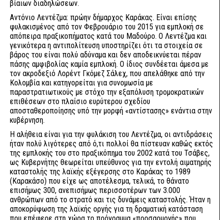
βίαιων διαδηλώσεων.
Αντόνιο Λεντέζμα: πρώην δήμαρχος Καράκας. Είναι επίσης
φυλακισμένος από τον Φεβρουάριο του 2015 για εμπλοκή σε
απόπειρα πραξικοπήματος κατά του Μαδούρο. Ο Λεντέζμα και
γενικότερα η αντιπολίτευση υποστηρίζει ότι τα στοιχεία σε
βάρος του είναι πολύ αδύναμα και δεν αποδεικνύεται πέραν
πάσης αμφιβολίας καμία εμπλοκή. Ο ίδιος συνδέεται άμεσα με
τον ακροδεξιό Λορέντ Γκόμεζ Σάλεχ, που απελάθηκε από την
Κολομβία και κατηγορείται για συνομωσία με
παραστρατιωτικούς με στόχο την εξαπόλυση τρομοκρατικών
επιθέσεων στο πλαίσιο ευρύτερου σχεδίου
αποσταθεροποίησης υπό την μορφή «αντίστασης» ενάντια στην
κυβέρνηση.
Η αλήθεια είναι για την φυλάκιση του Λεντέζμα, οι αντιδράσεις
ήταν πολύ λιγότερες από ό,τι πολλοί θα πίστευαν καθώς εκτός
της εμπλοκής του στο πραξικόπημα του 2002 κατά του Τσάβες,
ως Κυβερνήτης θεωρείται υπεύθυνος για την εντολή αιματηρής
καταστολής της λαϊκής εξέγερσης στο Καράκας το 1989
(Καρακάσο) που είχε ως αποτέλεσμα, τελικά, το θάνατο
επισήμως 300, ανεπισήμως περισσοτέρων των 3.000
ανθρώπων από το στρατό και τις δυνάμεις καταστολής. Ήταν η
αποκορύφωση της λαϊκής οργής για τη δραματική κατάσταση
που επέφερε στη χώρα το πρόγραμμα «προσαρμογής» που