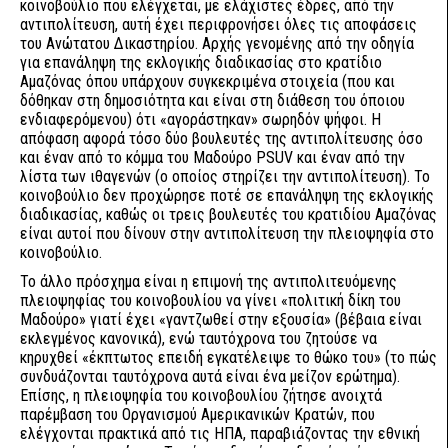
κοινοβούλιο που ελέγχεται, με ελάχιστες έδρες, από την
αντιπολίτευση, αυτή έχει περιφρονήσει όλες τις αποφάσεις
του Ανώτατου Δικαστηρίου. Αρχής γενομένης από την οδηγία
για επανάληψη της εκλογικής διαδικασίας στο κρατίδιο
Αμαζόνας όπου υπάρχουν συγκεκριμένα στοιχεία (που και
δόθηκαν στη δημοσιότητα και είναι στη διάθεση του όποιου
ενδιαφερόμενου) ότι «αγοράστηκαν» σωρηδόν ψήφοι. Η
απόφαση αφορά τόσο δύο βουλευτές της αντιπολίτευσης όσο
και έναν από το κόμμα του Μαδούρο PSUV και έναν από την
λίστα των ιθαγενών (ο οποίος στηρίζει την αντιπολίτευση). Το
κοινοβούλιο δεν προχώρησε ποτέ σε επανάληψη της εκλογικής
διαδικασίας, καθώς οι τρεις βουλευτές του κρατιδίου Αμαζόνας
είναι αυτοί που δίνουν στην αντιπολίτευση την πλειοψηφία στο
κοινοβούλιο.
Το άλλο πρόσχημα είναι η επιμονή της αντιπολιτευόμενης
πλειοψηφίας του κοινοβουλίου να γίνει «πολιτική δίκη του
Μαδούρο» γιατί έχει «γαντζωθεί στην εξουσία» (βέβαια είναι
εκλεγμένος κανονικά), ενώ ταυτόχρονα του ζητούσε να
κηρυχθεί «έκπτωτος επειδή εγκατέλειψε το θώκο του» (το πώς
συνδυάζονται ταυτόχρονα αυτά είναι ένα μείζον ερώτημα).
Επίσης, η πλειοψηφία του κοινοβουλίου ζήτησε ανοιχτά
παρέμβαση του Οργανισμού Αμερικανικών Κρατών, που
ελέγχονται πρακτικά από τις ΗΠΑ, παραβιάζοντας την εθνική