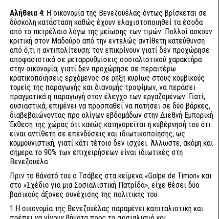
Αλήθεια 4
: Η οικονομία της Βενεζουέλας όντως βρίσκεται σε
δύσκολη κατάσταση καθώς έχουν ελαχιστοποιηθεί τα έσοδα
από το πετρέλαιο λόγω της μείωσης των τιμών. Πολλοί ασκούν
κριτική στον Μαδούρο από την εντελώς αντίθετη κατεύθυνση
από ό,τι η αντιπολίτευση: τον επικρίνουν γιατί δεν προχώρησε
αποφασιστικά σε μεταρρυθμίσεις σοσιαλιστικού χαρακτήρα
στην οικονομία, γιατί δεν προχώρησε σε περαιτέρω
κρατικοποιήσεις ερχόμενος σε ρήξη κυρίως στους κομβικούς
τομείς της παραγωγής και διανομής τροφίμων, να περάσει
πραγματικά η παραγωγή στον έλεγχο των εργαζομένων. Γιατί,
ουσιαστικά, επιμένει να προσπαθεί να πατήσει σε δύο βάρκες,
διαβεβαιώνοντας προ ολίγων εβδομάδων στην Διεθνή Εμπορική
Έκθεση της χώρας ότι κακώς κατηγορείται η κυβέρνησή του ότι
είναι αντίθετη σε επενδύσεις και ιδιωτικοποίησης, ως
κομμουνιστική, γιατί κάτι τέτοιο δεν ισχύει. Άλλωστε, ακόμη και
σήμερα το 90% των επιχειρήσεων είναι ιδιωτικές στη
Βενεζουέλα.
Πριν το θάνατό του ο Τσάβες στα κείμενα «Golpe de Timon« και
στο «Σχέδιο για μια Σοσιαλιστική Πατρίδα», είχε θέσει δύο
βασικούς άξονες συνέχισης της πολιτικής του:
1.Η οικονομία της Βενεζουέλας παραμένει καπιταλιστική και
πρέπει να γίνουν βήματα προς το σοσιαλισμό και