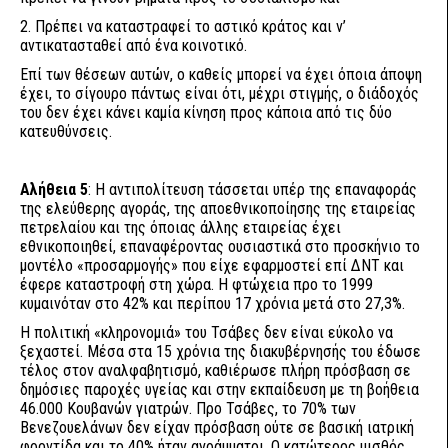
2. Πρέπει να καταστραφεί το αστικό κράτος και ν’
αντικατασταθεί από ένα κοινοτικό.
Επί των θέσεων αυτών, ο καθείς μπορεί να έχει όποια άποψη
έχει, το σίγουρο πάντως είναι ότι, μέχρι στιγμής, ο διάδοχός
του δεν έχει κάνει καμία κίνηση προς κάποια από τις δύο
κατευθύνσεις.
Αλήθεια 5
: Η αντιπολίτευση τάσσεται υπέρ της επαναφοράς
της ελεύθερης αγοράς, της αποεθνικοποίησης της εταιρείας
πετρελαίου και της όποιας άλλης εταιρείας έχει
εθνικοποιηθεί, επαναφέροντας ουσιαστικά στο προσκήνιο το
μοντέλο «προσαρμογής» που είχε εφαρμοστεί επί ΔΝΤ και
έφερε καταστροφή στη χώρα. Η φτώχεια προ το 1999
κυμαινόταν στο 42% και περίπου 17 χρόνια μετά στο 27,3%.
Η πολιτική «κληρονομιά» του Τσάβες δεν είναι εύκολο να
ξεχαστεί. Μέσα στα 15 χρόνια της διακυβέρνησής του έδωσε
τέλος στον αναλφαβητισμό, καθιέρωσε πλήρη πρόσβαση σε
δημόσιες παροχές υγείας και στην εκπαίδευση με τη βοήθεια
46.000 Κουβανών γιατρών. Προ Τσάβες, το 70% των
Βενεζουελάνων δεν είχαν πρόσβαση ούτε σε βασική ιατρική
φροντίδα και το 40% ήταν αγράμματοι. Ο κατώτερος μισθός