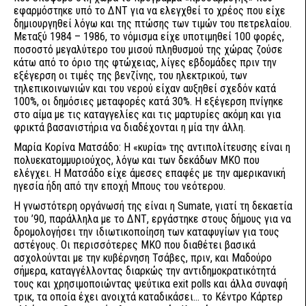
εφαρμόστηκε υπό το ΔΝΤ για να ελεγχθεί το χρέος που είχε
δημιουργηθεί λόγω και της πτώσης των τιμών του πετρελαίου.
Μεταξύ 1984 – 1986, το νόμισμα είχε υποτιμηθεί 100 φορές,
ποσοστό μεγαλύτερο του μισού πληθυσμού της χώρας ζούσε
κάτω από το όριο της φτώχειας, λίγες εβδομάδες πριν την
εξέγερση οι τιμές της βενζίνης, του ηλεκτρικού, των
τηλεπικοινωνιών και του νερού είχαν αυξηθεί σχεδόν κατά
100%, οι δημόσιες μεταφορές κατά 30%. Η εξέγερση πνίγηκε
στο αίμα με τις καταγγελίες και τις μαρτυρίες ακόμη και για
φρικτά βασανιστήρια να διαδέχονται η μία την άλλη.
Μαρία Κορίνα Ματσάδο: Η «κυρία» της αντιπολίτευσης είναι η
πολυεκατομμυριούχος, λόγω και των δεκάδων ΜΚΟ που
ελέγχει. Η Ματσάδο είχε άμεσες επαφές με την αμερικανική
ηγεσία ήδη από την εποχή Μπους του νεότερου.
Η γνωστότερη οργάνωσή της είναι η Sumate, γιατί τη δεκαετία
του ’90, παράλληλα με το ΔΝΤ, εργάστηκε στους δήμους για να
δρομολογήσει την ιδιωτικοποίηση των καταφυγίων για τους
αστέγους. Οι περισσότερες ΜΚΟ που διαθέτει βασικά
ασχολούνται με την κυβέρνηση Τσάβες, πριν, και Μαδούρο
σήμερα, καταγγέλλοντας διαρκώς την αντιδημοκρατικότητά
τους και χρησιμοποιώντας ψεύτικα exit polls και άλλα συναφή
τρικ, τα οποία έχει ανοιχτά καταδικάσει... το Κέντρο Κάρτερ