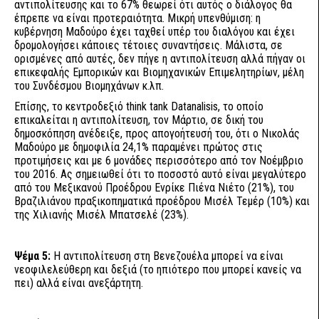
αντιπολίτευσης και το 67% θεωρεί ότι αυτός ο διάλογος θα
έπρεπε να είναι προτεραιότητα. Μικρή υπενθύμιση: η
κυβέρνηση Μαδούρο έχει ταχθεί υπέρ του διαλόγου και έχει
δρομολογήσει κάποιες τέτοιες συναντήσεις. Μάλιστα, σε
ορισμένες από αυτές, δεν πήγε η αντιπολίτευση αλλά πήγαν οι
επικεφαλής Εμπορικών και Βιομηχανικών Επιμελητηρίων, μέλη
του Συνδέσμου Βιομηχάνων κ.λπ.
Επίσης, το κεντροδεξιό think tank Datanalisis, το οποίο
επικαλείται η αντιπολίτευση, τον Μάρτιο, σε δική του
δημοσκόπηση ανέδειξε, προς απογοήτευσή του, ότι ο Νικολάς
Μαδούρο με δημοφιλία 24,1% παραμένει πρώτος στις
προτιμήσεις και με 6 μονάδες περισσότερο από τον Νοέμβριο
του 2016. Ας σημειωθεί ότι το ποσοστό αυτό είναι μεγαλύτερο
από του Μεξικανού Προέδρου Ενρίκε Πιένα Νιέτο (21%), του
Βραζιλιάνου πραξικοπηματικά προέδρου Μισέλ Τεμέρ (10%) και
της Χιλιανής Μισέλ Μπατσελέ (23%).
Ψέμα 5:
Η αντιπολίτευση στη Βενεζουέλα μπορεί να είναι
νεοφιλελεύθερη και δεξιά (το ηπιότερο που μπορεί κανείς να
πει) αλλά είναι ανεξάρτητη.