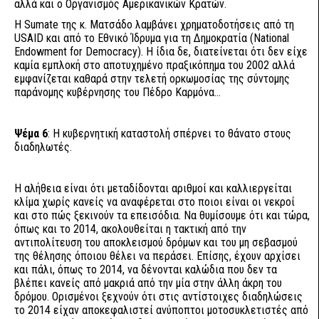
αλλά και ο Οργανισμός Αμερικανικών Κρατών.
Η Sumate της κ. Ματσάδο λαμβάνει χρηματοδοτήσεις από τη
USAID και από το Εθνικό Ίδρυμα για τη Δημοκρατία (National
Endowment for Democracy). Η ίδια δε, διατείνεται ότι δεν είχε
καμία εμπλοκή στο αποτυχημένο πραξικόπημα του 2002 αλλά
εμφανίζεται καθαρά στην τελετή ορκωμοσίας της σύντομης
παράνομης κυβέρνησης του Πέδρο Καρμόνα...
Ψέμα 6
: Η κυβερνητική καταστολή σπέρνει το θάνατο στους
διαδηλωτές.
Η αλήθεια είναι ότι μεταδίδονται αριθμοί και καλλιεργείται
κλίμα χωρίς κανείς να αναφέρεται στο ποιοι είναι οι νεκροί
και στο πώς ξεκινούν τα επεισόδια. Να θυμίσουμε ότι και τώρα,
όπως και το 2014, ακολουθείται η τακτική από την
αντιπολίτευση του αποκλεισμού δρόμων και του μη σεβασμού
της θέλησης όποιου θέλει να περάσει. Επίσης, έχουν αρχίσει
και πάλι, όπως το 2014, να δένονται καλώδια που δεν τα
βλέπει κανείς από μακριά από την μία στην άλλη άκρη του
δρόμου. Ορισμένοι ξεχνούν ότι στις αντίστοιχες διαδηλώσεις
το 2014 είχαν αποκεφαλιστεί ανύποπτοι μοτοσυκλετιστές από