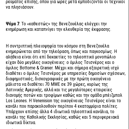
ρεύματος επίσης, όπου για ώρες μετά εμποδίζονται οι τεχνικοί
να πλησιάσουν.
Ψέμα 7
: Το «καθεστώς» της Βενεζουέλας ελέγχει την
ενημέρωση και καταπνίγει την ελευθερία της έκφρασης.
Η συντριπτική πλειοψηφία του κόσμου στη Βενεζουέλα
ενημερώνεται από την τηλεόραση, όπως και παγκοσμίως. Η
αλήθεια είναι ότι επί δεκαετίες το τηλεοπτικό μονοπώλιο
είχαν δύο μεγάλες οικογένειες: ο όμιλος Τσισνέρος και ο
όμιλος Bottome & Granier. Μέχρι και σήμερα εξαιρετική ισχύ
διαθέτει ο όμιλος Τσισνέρος με υπηρεσίες δημοσίων σχέσεων,
διαφημιστικές, δισκογραφικές με την πρώτη οικογένεια
μάλιστα να διαθέτει 70 ΜΜΕ σε 39 χώρες, κυρίως της
Λατινικής Αμερικής, αλλά και τις μεγαλύτερες εταιρείες
διανομής ποτών και τροφίμων καθώς και την ομάδα μπέιζμπολ
Los Leones. Η Venenision της οικογένειας Τσισνέρος είναι το
κανάλι που παρακολουθούν περίπου 4 εκατομμύρια πολίτες.
Υπάρχουν επίσης άλλα 4 ιδιωτικά τηλεοπτικά κανάλια, το
κανάλι της Καθολικής Εκκλησίας, καθώς και 5 περιφερειακά
ιδιωτικά δίκτυα.