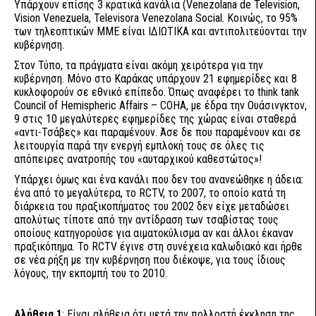
Υπάρχουν επίσης 3 κρατικά κανάλια (Venezolana de Television,
Vision Venezuela, Televisora Venezolana Social. Κοινώς, το 95%
των τηλεοπτικών ΜΜΕ είναι ΙΔΙΩΤΙΚΑ και αντιπολιτεύονται την
κυβέρνηση.
Στον Τύπο, τα πράγματα είναι ακόμη χειρότερα για την
κυβέρνηση. Μόνο στο Καράκας υπάρχουν 21 εφημερίδες και 8
κυκλοφορούν σε εθνικό επίπεδο. Όπως αναφέρει το think tank
Council of Hemispheric Affairs – COHΑ, με έδρα την Ουάσινγκτον,
9 στις 10 μεγαλύτερες εφημερίδες της χώρας είναι σταθερά
«αντι-Τσάβες» και παραμένουν. Άσε δε που παραμένουν και σε
λειτουργία παρά την ενεργή εμπλοκή τους σε όλες τις
απόπειρες ανατροπής του «αυταρχικού καθεστώτος»!
Υπάρχει όμως και ένα κανάλι που δεν του ανανεώθηκε η άδεια:
ένα από το μεγαλύτερα, το RCTV, το 2007, το οποίο κατά τη
διάρκεια του πραξικοπήματος του 2002 δεν είχε μεταδώσει
απολύτως τίποτε από την αντίδραση των τσαβίστας τους
οποίους κατηγορούσε για αιματοκύλισμα αν και άλλοι έκαναν
πραξικόπημα. Το RCTV έγινε στη συνέχεια καλωδιακό και ήρθε
σε νέα ρήξη με την κυβέρνηση που διέκοψε, για τους ίδιους
λόγους, την εκπομπή του το 2010.
Αλήθεια 1
: Είναι αλήθεια ότι μετά την πολλοστή έκκληση της