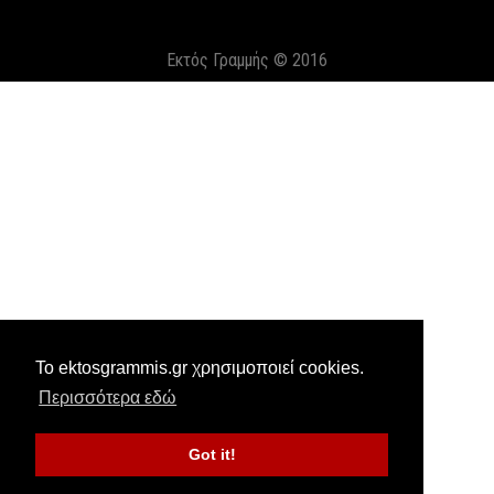
Εκτός Γραμμής © 2016
Το ektosgrammis.gr χρησιμοποιεί cookies.
Περισσότερα εδώ
Got it!