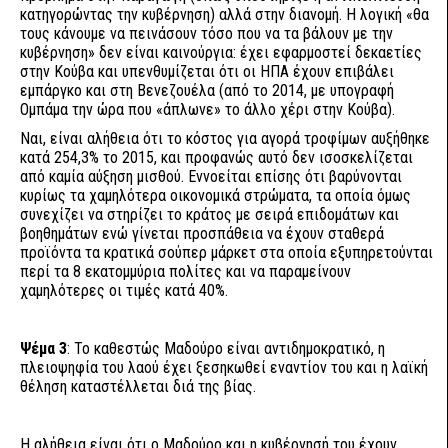
κατηγορώντας την κυβέρνηση) αλλά στην διανομή. Η λογική «θα
τους κάνουμε να πεινάσουν τόσο που να τα βάλουν με την
κυβέρνηση» δεν είναι καινούργια: έχει εφαρμοστεί δεκαετίες
στην Κούβα και υπενθυμίζεται ότι οι ΗΠΑ έχουν επιβάλει
εμπάργκο και στη Βενεζουέλα (από το 2014, με υπογραφή
Ομπάμα την ώρα που «άπλωνε» το άλλο χέρι στην Κούβα).
Ναι, είναι αλήθεια ότι το κόστος για αγορά τροφίμων αυξήθηκε
κατά 254,3% το 2015, και προφανώς αυτό δεν ισοσκελίζεται
από καμία αύξηση μισθού. Εννοείται επίσης ότι βαρύνονται
κυρίως τα χαμηλότερα οικονομικά στρώματα, τα οποία όμως
συνεχίζει να στηρίζει το κράτος με σειρά επιδομάτων και
βοηθημάτων ενώ γίνεται προσπάθεια να έχουν σταθερά
προϊόντα τα κρατικά σούπερ μάρκετ στα οποία εξυπηρετούνται
περί τα 8 εκατομμύρια πολίτες και να παραμείνουν
χαμηλότερες οι τιμές κατά 40%.
Ψέμα 3
: Το καθεστώς Μαδούρο είναι αντιδημοκρατικό, η
πλειοψηφία του λαού έχει ξεσηκωθεί εναντίον του και η λαϊκή
θέληση καταστέλλεται διά της βίας.
Η αλήθεια είναι ότι ο Μαδούρο και η κυβέρνησή του έχουν