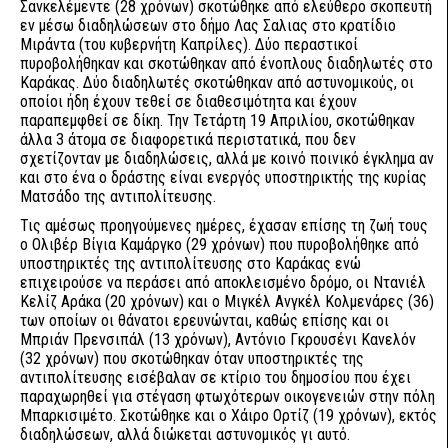
Σανκελέμεντε (28 χρόνων) σκοτώθηκε από ελεύθερο σκοπευτή
εν μέσω διαδηλώσεων στο δήμο Λας Σαλιας στο κρατίδιο
Μιράντα (του κυβερνήτη Καπρίλες). Δύο περαστικοί
πυροβολήθηκαν και σκοτώθηκαν από ένοπλους διαδηλωτές στο
Καράκας. Δύο διαδηλωτές σκοτώθηκαν από αστυνομικούς, οι
οποίοι ήδη έχουν τεθεί σε διαθεσιμότητα και έχουν
παραπεμφθεί σε δίκη. Την Τετάρτη 19 Απριλίου, σκοτώθηκαν
άλλα 3 άτομα σε διαφορετικά περιστατικά, που δεν
σχετίζονταν με διαδηλώσεις, αλλά με κοινό ποινικό έγκλημα αν
και στο ένα ο δράστης είναι ενεργός υποστηρικτής της κυρίας
Ματσάδο της αντιπολίτευσης.
Τις αμέσως προηγούμενες ημέρες, έχασαν επίσης τη ζωή τους
ο Ολιβέρ Βίγια Καμάργκο (29 χρόνων) που πυροβολήθηκε από
υποστηρικτές της αντιπολίτευσης στο Καράκας ενώ
επιχειρούσε να περάσει από αποκλεισμένο δρόμο, οι Ντανιέλ
Κελίζ Αράκα (20 χρόνων) και ο Μιγκέλ Ανγκέλ Κολμενάρες (36)
των οποίων οι θάνατοι ερευνώνται, καθώς επίσης και οι
Μπριάν Πρενσιπάλ (13 χρόνων), Αντόνιο Γκρουσένι Κανελόν
(32 χρόνων) που σκοτώθηκαν όταν υποστηρικτές της
αντιπολίτευσης εισέβαλαν σε κτίριο του δημοσίου που έχει
παραχωρηθεί για στέγαση φτωχότερων οικογενειών στην πόλη
Μπαρκισιμέτο. Σκοτώθηκε και ο Χάιρο Ορτίζ (19 χρόνων), εκτός
διαδηλώσεων, αλλά διώκεται αστυνομικός γι αυτό.