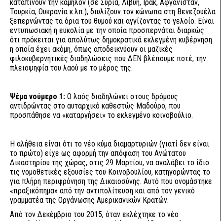
καταπίνουν την κάμηλον (σε Συρία, Λιβύη, Ιράκ, Αφγανιστάν,
Τουρκία, Ουκρανία κ.λπ.), διυλίζουν τον κώνωπα στη Βενεζουέλα
ξεπερνώντας τα όρια του θυμού και αγγίζοντας το γελοίο. Είναι
εντυπωσιακή η ευκολία με την οποία προσπερνάται διαρκώς
ότι πρόκειται για απολύτως δημοκρατικά εκλεγμένη κυβέρνηση
η οποία έχει ακόμη, όπως αποδεικνύουν οι μαζικές
φιλοκυβερνητικές διαδηλώσεις που ΔΕΝ βλέπουμε ποτέ, την
πλειοψηφία του λαού με το μέρος της.
Ψέμα νούμερο 1:
Ο λαός διαδηλώνει στους δρόμους
αντιδρώντας στο αυταρχικό καθεστώς Μαδούρο, που
προσπάθησε να «καταργήσει» το εκλεγμένο κοινοβούλιο.
Η αλήθεια είναι ότι το νέο κύμα διαμαρτυριών (γιατί δεν είναι
το πρώτο) είχε ως αφορμή την απόφαση του Ανώτατου
Δικαστηρίου της χώρας, στις 29 Μαρτίου, να αναλάβει το ίδιο
τις νομοθετικές εξουσίες του Κοινοβουλίου, κατηγορώντας το
για πλήρη περιφρόνηση της Δικαιοσύνης. Αυτό που ονομάστηκε
«πραξικόπημα» από την αντιπολίτευση και από τον γενικό
γραμματέα της Οργάνωσης Αμερικανικών Κρατών.
Από τον Δεκέμβριο του 2015, όταν εκλέχτηκε το νέο