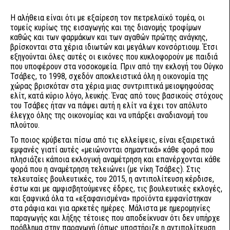
Η αλήθεια είναι ότι με εξαίρεση τον πετρελαϊκό τομέα, οι
τομείς κυρίως της εισαγωγής και της διανομής τροφίμων
καθώς και των φαρμάκων και των αγαθών πρώτης ανάγκης,
βρίσκονται στα χέρια ιδιωτών και μεγάλων κονσόρτιουμ. Έτσι
εξηγούνται όλες αυτές οι εικόνες που κυκλοφορούν με παιδιά
που υποφέρουν στα νοσοκομεία. Πριν από την εκλογή του Ούγκο
Τσάβες, το 1998, σχεδόν αποκλειστικά όλη η οικονομία της
χώρας βρισκόταν στα χέρια μιας συντριπτικά μειοψηφούσας
ελίτ, κατά κύριο λόγο, λευκής. Ένας από τους βασικούς στόχους
του Τσάβες ήταν να πάψει αυτή η ελίτ να έχει τον απόλυτο
έλεγχο όλης της οικονομίας και να υπάρξει αναδιανομή του
πλούτου.
Το ποιος κρύβεται πίσω από τις ελλείψεις, είναι εξαιρετικά
εμφανές γιατί αυτές «μειώνονται σημαντικά» κάθε φορά που
πλησιάζει κάποια εκλογική αναμέτρηση και επανέρχονται κάθε
φορά που η αναμέτρηση τελειώνει (με νίκη Τσάβες). Στις
τελευταίες βουλευτικές, του 2015, η αντιπολίτευση κέρδισε,
έστω και με αμφισβητούμενες έδρες, τις βουλευτικές εκλογές,
και ξαφνικά όλα τα «εξαφανισμένα» προϊόντα εμφανίστηκαν
στα ράφια και για αρκετές ημέρες. Μάλιστα με ημερομηνίες
παραγωγής και λήξης τέτοιες που αποδείκνυαν ότι δεν υπήρχε
πρόβλημα στην παραγωγή (όπως υποστήριζε η αντιπολίτευση