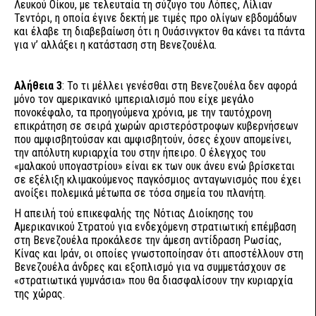
Λευκού Οίκου, με τελευταία τη σύζυγο του Λόπες, Λίλιαν
Τεντόρι, η οποία έγινε δεκτή με τιμές προ ολίγων εβδομάδων
και έλαβε τη διαβεβαίωση ότι η Ουάσινγκτον θα κάνει τα πάντα
για ν’ αλλάξει η κατάσταση στη Βενεζουέλα.
Αλήθεια 3
: Το τι μέλλει γενέσθαι στη Βενεζουέλα δεν αφορά
μόνο τον αμερικανικό ιμπεριαλισμό που είχε μεγάλο
πονοκέφαλο, τα προηγούμενα χρόνια, με την ταυτόχρονη
επικράτηση σε σειρά χωρών αριστερόστροφων κυβερνήσεων
που αμφισβητούσαν και αμφισβητούν, όσες έχουν απομείνει,
την απόλυτη κυριαρχία του στην ήπειρο. Ο έλεγχος του
«μαλακού υπογαστρίου» είναι εκ των ουκ άνευ ενώ βρίσκεται
σε εξέλιξη κλιμακούμενος παγκόσμιος ανταγωνισμός που έχει
ανοίξει πολεμικά μέτωπα σε τόσα σημεία του πλανήτη.
Η απειλή τού επικεφαλής της Νότιας Διοίκησης του
Αμερικανικού Στρατού για ενδεχόμενη στρατιωτική επέμβαση
στη Βενεζουέλα προκάλεσε την άμεση αντίδραση Ρωσίας,
Κίνας και Ιράν, οι οποίες γνωστοποίησαν ότι αποστέλλουν στη
Βενεζουέλα άνδρες και εξοπλισμό για να συμμετάσχουν σε
«στρατιωτικά γυμνάσια» που θα διασφαλίσουν την κυριαρχία
της χώρας.