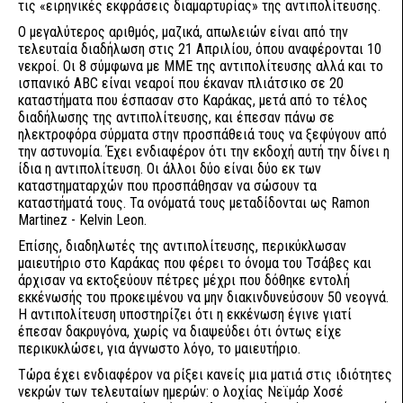
τις «ειρηνικές εκφράσεις διαμαρτυρίας» της αντιπολίτευσης.
Ο μεγαλύτερος αριθμός, μαζικά, απωλειών είναι από την
τελευταία διαδήλωση στις 21 Απριλίου, όπου αναφέρονται 10
νεκροί. Οι 8 σύμφωνα με ΜΜΕ της αντιπολίτευσης αλλά και το
ισπανικό ABC είναι νεαροί που έκαναν πλιάτσικο σε 20
καταστήματα που έσπασαν στο Καράκας, μετά από το τέλος
διαδήλωσης της αντιπολίτευσης, και έπεσαν πάνω σε
ηλεκτροφόρα σύρματα στην προσπάθειά τους να ξεφύγουν από
την αστυνομία. Έχει ενδιαφέρον ότι την εκδοχή αυτή την δίνει η
ίδια η αντιπολίτευση. Οι άλλοι δύο είναι δύο εκ των
καταστηματαρχών που προσπάθησαν να σώσουν τα
καταστήματά τους. Τα ονόματά τους μεταδίδονται ως Ramon
Martinez - Kelvin Leon.
Επίσης, διαδηλωτές της αντιπολίτευσης, περικύκλωσαν
μαιευτήριο στο Καράκας που φέρει το όνομα του Τσάβες και
άρχισαν να εκτοξεύουν πέτρες μέχρι που δόθηκε εντολή
εκκένωσής του προκειμένου να μην διακινδυνεύσουν 50 νεογνά.
Η αντιπολίτευση υποστηρίζει ότι η εκκένωση έγινε γιατί
έπεσαν δακρυγόνα, χωρίς να διαψεύδει ότι όντως είχε
περικυκλώσει, για άγνωστο λόγο, το μαιευτήριο.
Τώρα έχει ενδιαφέρον να ρίξει κανείς μια ματιά στις ιδιότητες
νεκρών των τελευταίων ημερών: ο λοχίας Νεϊμάρ Χοσέ