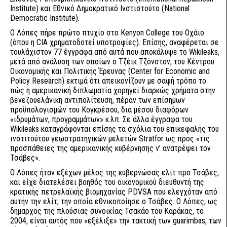
Institute) και Εθνικό Δημοκρατικό Ινστιστούτο (National
Democratic Institute).
Ο Λόπες πήρε πρώτο πτυχίο στο Kenyon College του Οχάιο
(όπου η CIA χρηματοδοτεί υποτροφίες). Επίσης, αναφέρεται σε
τουλάχιστον 77 έγγραφα από αυτά που αποκάλυψε το Wikileaks,
μετά από ανάλυση των οποίων ο Τζέικ Τζόνστον, του Κέντρου
Οικονομικής και Πολιτικής Έρευνας (Center for Economic and
Policy Research) εκτιμά ότι απεικονίζουν με σαφή τρόπο το
πώς η αμερικανική διπλωματία χορηγεί διαρκώς χρήματα στην
βενεζουελάνικη αντιπολίτευση, πέραν των επίσημων
προϋπολογισμών του Κογκρέσου, δια μέσου διαφόρων
«ιδρυμάτων, προγραμμάτων» κ.λπ. Σε άλλα έγγραφα του
Wikileaks καταγράφονται επίσης τα σχόλια του επικεφαλής του
ινστιτούτου γεωστρατηγικών μελετών Stratfor ως προς «τις
προσπάθειες της αμερικανικής κυβέρνησης ν’ ανατρέψει τον
Τσάβες».
Ο Λόπες ήταν εξέχων μέλος της κυβερνώσας ελίτ προ Τσάβες,
και είχε διατελέσει βοηθός του οικονομικού διευθυντή της
κρατικής πετρελαϊκής βιομηχανίας PDVSA που ελεγχόταν από
αυτήν την ελίτ, την οποία εθνικοποίησε ο Τσάβες. Ο Λόπες, ως
δήμαρχος της πλούσιας συνοικίας Τσακάο του Καράκας, το
2004, είναι αυτός που «εξέλιξε» την τακτική των guarimbas, των