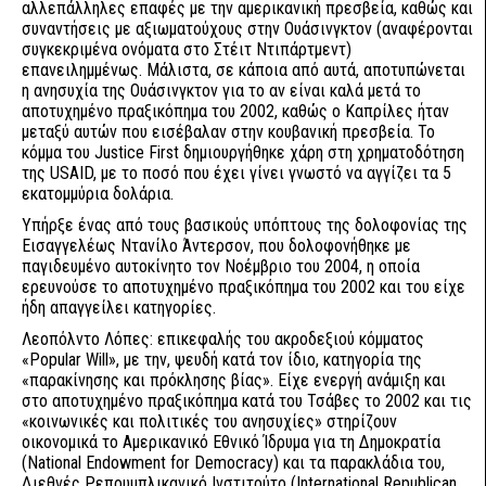
αλλεπάλληλες επαφές με την αμερικανική πρεσβεία, καθώς και
συναντήσεις με αξιωματούχους στην Ουάσινγκτον (αναφέρονται
συγκεκριμένα ονόματα στο Στέιτ Ντιπάρτμεντ)
επανειλημμένως. Μάλιστα, σε κάποια από αυτά, αποτυπώνεται
η ανησυχία της Ουάσινγκτον για το αν είναι καλά μετά το
αποτυχημένο πραξικόπημα του 2002, καθώς ο Καπρίλες ήταν
μεταξύ αυτών που εισέβαλαν στην κουβανική πρεσβεία. Το
κόμμα του Justice First δημιουργήθηκε χάρη στη χρηματοδότηση
της USAID, με το ποσό που έχει γίνει γνωστό να αγγίζει τα 5
εκατομμύρια δολάρια.
Υπήρξε ένας από τους βασικούς υπόπτους της δολοφονίας της
Εισαγγελέως Ντανίλο Άντερσον, που δολοφονήθηκε με
παγιδευμένο αυτοκίνητο τον Νοέμβριο του 2004, η οποία
ερευνούσε το αποτυχημένο πραξικόπημα του 2002 και του είχε
ήδη απαγγείλει κατηγορίες.
Λεοπόλντο Λόπες: επικεφαλής του ακροδεξιού κόμματος
«Popular Will», με την, ψευδή κατά τον ίδιο, κατηγορία της
«παρακίνησης και πρόκλησης βίας». Είχε ενεργή ανάμιξη και
στο αποτυχημένο πραξικόπημα κατά του Τσάβες το 2002 και τις
«κοινωνικές και πολιτικές του ανησυχίες» στηρίζουν
οικονομικά το Αμερικανικό Εθνικό Ίδρυμα για τη Δημοκρατία
(National Endowment for Democracy) και τα παρακλάδια του,
Διεθνές Ρεπουμπλικανικό Ινστιτούτο (International Republican