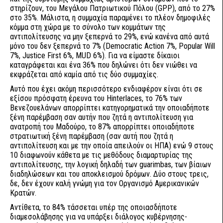
στηρίζουν, του Μεγάλου Πατριωτικού Πόλου (GPP), από το 27%
στο 35%. Μάλιστα, η συμμαχία παραμένει το πλέον δημοφιλές
κόμμα στη χώρα με το σύνολο των κομμάτων της
αντιπολίτευσης να μην ξεπερνά το 29%, ενώ κανένα από αυτά
μόνο του δεν ξεπερνά το 7% (Democratic Action 7%, Popular Will
7%, Justice First 6%, MUD 6%). Για να είμαστε δίκαιοι
καταγράφεται και ένα 36% που δηλώνει ότι δεν νιώθει να
εκφράζεται από καμία από τις δύο συμμαχίες.
Αυτό που έχει ακόμη περισσότερο ενδιαφέρον είναι ότι σε
εξίσου πρόσφατη έρευνα του Hinterlaces, το 76% των
Βενεζουελάνων απορρίπτει κατηγορηματικά την οποιαδήποτε
ξένη παρέμβαση σαν αυτήν που ζητά η αντιπολίτευση για
ανατροπή του Μαδούρο, το 87% απορρίπτει οποιαδήποτε
στρατιωτική ξένη παρέμβαση (σαν αυτή που ζητά η
αντιπολίτευση και με την οποία απειλούν οι ΗΠΑ) ενώ 9 στους
10 διαφωνούν κάθετα με τις μεθόδους διαμαρτυρίας της
αντιπολίτευσης, την λογική δηλαδή των guarimbas, των βίαιων
διαδηλώσεων και του αποκλεισμού δρόμων. Δύο στους τρεις,
δε, δεν έχουν καλή γνώμη για τον Οργανισμό Αμερικανικών
Κρατών.
Αντίθετα, το 84% τάσσεται υπέρ της οποιασδήποτε
διαμεσολάβησης για να υπάρξει διάλογος κυβέρνησης-