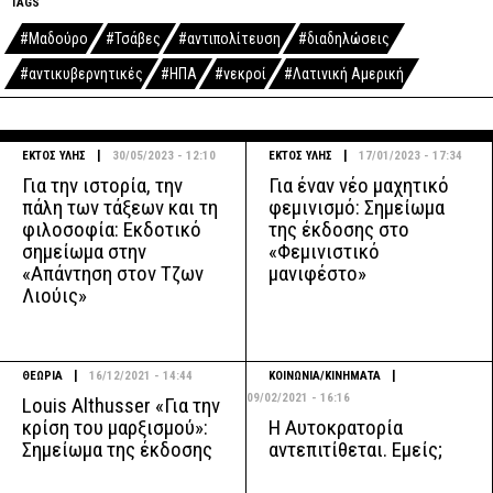
TAGS
#Μαδούρο
#Τσάβες
#αντιπολίτευση
#διαδηλώσεις
#αντικυβερνητικές
#ΗΠΑ
#νεκροί
#Λατινική Αμερική
|
|
ΕΚΤΟΣ ΥΛΗΣ
30/05/2023 - 12:10
ΕΚΤΟΣ ΥΛΗΣ
17/01/2023 - 17:34
Για την ιστορία, την
Για έναν νέο μαχητικό
πάλη των τάξεων και τη
φεμινισμό: Σημείωμα
φιλοσοφία: Εκδοτικό
της έκδοσης στο
σημείωμα στην
«Φεμινιστικό
«Απάντηση στον Τζων
μανιφέστο»
Λιούις»
|
|
ΘΕΩΡΙΑ
16/12/2021 - 14:44
ΚΟΙΝΩΝΙΑ/ΚΙΝΗΜΑΤΑ
09/02/2021 - 16:16
Louis Althusser «Για την
Η Αυτοκρατορία
κρίση του μαρξισμού»:
αντεπιτίθεται. Εμείς;
Σημείωμα της έκδοσης