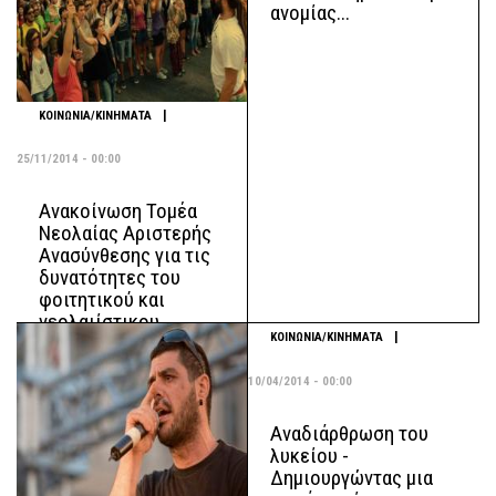
ανομίας...
|
ΚΟΙΝΩΝΙΑ/ΚΙΝΗΜΑΤΑ
25/11/2014 - 00:00
Ανακοίνωση Τομέα
Νεολαίας Αριστερής
Ανασύνθεσης για τις
δυνατότητες του
φοιτητικού και
νεολαιίστικου
|
ΚΟΙΝΩΝΙΑ/ΚΙΝΗΜΑΤΑ
κινήματος και τις
ευθύνες των
10/04/2014 - 00:00
σχημάτων και των
αγωνιστών- στριών
της ΕΑΑΚ
Αναδιάρθρωση του
λυκείου -
Δημιουργώντας μια