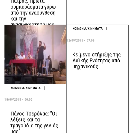
Πάτρας: Πρώτα
συμπεράσματα γύρω
από την ανασύνθεση
και την
ανασυγκρότησή μας
|
ΚΟΙΝΩΝΙΑ/ΚΙΝΗΜΑΤΑ
12/09/2015 - 07:06
Κείμενο στήριξης της
Λαϊκής Ενότητας από
μηχανικούς
|
ΚΟΙΝΩΝΙΑ/ΚΙΝΗΜΑΤΑ
18/09/2015 - 00:00
Πάνος Τσερόλας: "Οι
λέξεις και τα
τραγούδια της γενιάς
μας"