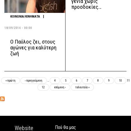
γενιά χωρίς
προσδοκίες…
|
ΚΟΙΝΩΝΙΑ/ΚΙΝΗΜΑΤΑ
18/09/2014 - 00:00
Ο Παύλος ζει, στους
αγώνες για καλύτερη
ζωή
Σελίδες
« πρώτη
‹ προηγούμενη
…
4
5
6
7
8
9
10
11
12
επόμενη ›
τελευταία »
Website
Πού θα μας