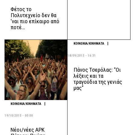
Φέτος το
Πολυτεχνείο δεν θα
‘ναι πιο επίκαιρο από
ποτέ…
|
ΚΟΙΝΩΝΙΑ/ΚΙΝΗΜΑΤΑ
18/09/2015 - 16:31
Πάνος Τσερόλας: "Οι
λέξεις και τα
τραγούδια της γενιάς
μας"
|
ΚΟΙΝΩΝΙΑ/ΚΙΝΗΜΑΤΑ
19/10/2015 - 00:00
Νέοι/νέες ΑΡΚ