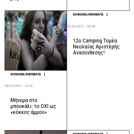
|
ΚΟΙΝΩΝΙΑ/ΚΙΝΗΜΑΤΑ
22/06/2015 - 00:00
12o Camping Τομέα
Νεολαίας Αριστερής
Ανασύνθεσης!
|
ΚΟΙΝΩΝΙΑ/ΚΙΝΗΜΑΤΑ
09/07/2015 - 10:05
Μήνυμα στο
μπουκάλι: το ΟΧΙ ως
«κόκκος άμμου»